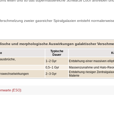
rums leiten und so das supermassereiche Schwarze Loch antreiben und 
erschmelzung zweier gasreicher Spiralgalaxien entsteht normalerweise 
lische und morphologische Auswirkungen galaktischer Verschm
Typische
te
K
Dauer
sausbrüche,
1–2 Gyr
Entstehung einer massiven ellip
0,5–1 Gyr
Massenzunahme und Halo-Reor
Entstehung riesiger Zentralgala
ionswechselwirkungen
2–3 Gyr
Materie
rnwarte (ESO)
.