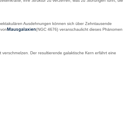
itenkräfte, ihre Struktur zu verzerren, was zu Störungen führt, die
e spektakulären Ausdehnungen können sich über Zehntausende
Mausgalaxien
 von
(NGC 4676) veranschaulicht dieses Phänomen
 verschmelzen. Der resultierende galaktische Kern erfährt eine