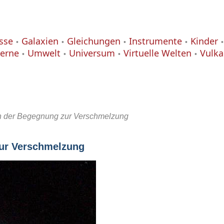
isse
Galaxien
Gleichungen
Instrumente
Kinder
terne
Umwelt
Universum
Virtuelle Welten
Vulk
n der Begegnung zur Verschmelzung
ur Verschmelzung