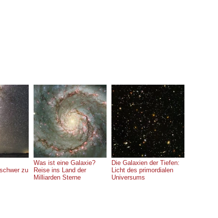
Was ist eine Galaxie?
Die Galaxien der Tiefen:
 schwer zu
Reise ins Land der
Licht des primordialen
Milliarden Sterne
Universums