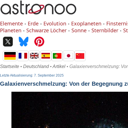
Elemente
Erde
Evolution
Exoplaneten
Finstern
Planeten
Schwarze Löcher
Sonne
Sternbilder
S
Startseite
•
Deutschland
•
Artikel
• Galaxienverschmelzung: Vo
Letzte Aktualisierung: 7. September 2025
Galaxienverschmelzung: Von der Begegnung z