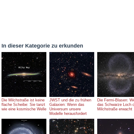
In dieser Kategorie zu erkunden
Die Milchstraße ist keine
JWST und die zu frühen
Die Fermi-Blasen: W
flache Scheibe: Sie tanzt
Galaxien: Wenn das
das Schwarze Loch 
wie eine kosmische Welle
Universum unsere
Milchstraße erwacht
Modelle herausfordert