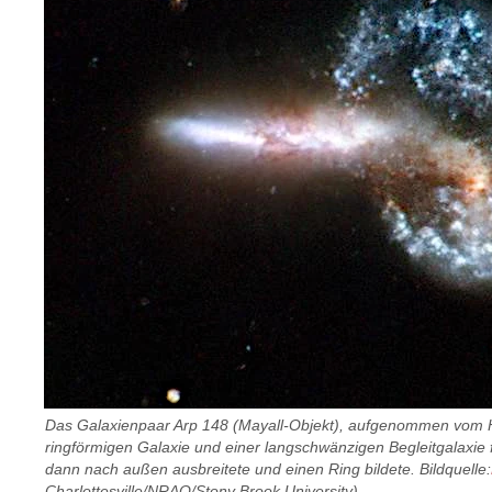
Das Galaxienpaar Arp 148 (Mayall-Objekt), aufgenommen vom Hub
ringförmigen Galaxie und einer langschwänzigen Begleitgalaxie 
dann nach außen ausbreitete und einen Ring bildete. Bildquelle:
Charlottesville/NRAO/Stony Brook University).