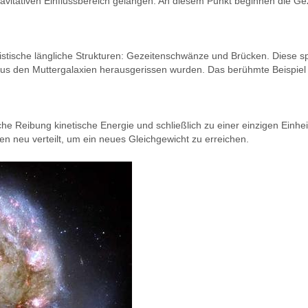
avitativen Einflussbereich gelangen. An diesem Punkt beginnen die Geze
eristische längliche Strukturen: Gezeitenschwänze und Brücken. Dies
aus den Muttergalaxien herausgerissen wurden. Das berühmte Beispiel
 Reibung kinetische Energie und schließlich zu einer einzigen Einheit
en neu verteilt, um ein neues Gleichgewicht zu erreichen.