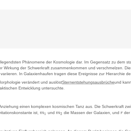
dlegendsten Phänomene der Kosmologie dar. Im Gegensatz zu dem stat
ter der Wirkung der Schwerkraft zusammenkommen und verschmelzen. D
variieren. In Galaxienhaufen tragen diese Ereignisse zur Hierarchie de
Morphologie verändert und auslöst
Sternentstehungsausbrüche
und kann
laktischen Entwicklung untersuchte.
 Anziehung einen komplexen kosmischen Tanz aus. Die Schwerkraft z
itationskonstante ist,
m
und
m
die Massen der Galaxien, und
r
der 
m
1
m
2
r
1
2