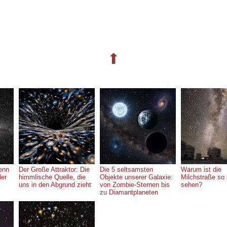
⬆
enn
Der Große Attraktor: Die
Die 5 seltsamsten
Warum ist die
der
himmlische Quelle, die
Objekte unserer Galaxie:
Milchstraße so
uns in den Abgrund zieht
von Zombie-Sternen bis
sehen?
zu Diamantplaneten