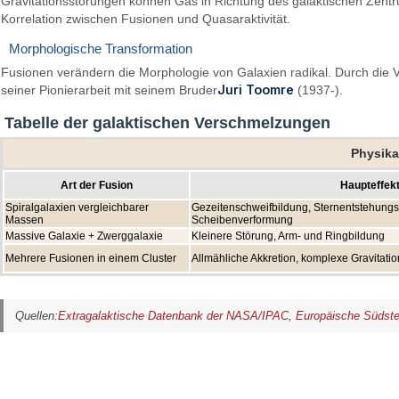
Gravitationsstörungen können Gas in Richtung des galaktischen Zent
Korrelation zwischen Fusionen und Quasaraktivität.
Morphologische Transformation
Fusionen verändern die Morphologie von Galaxien radikal. Durch die V
Juri Toomre
seiner Pionierarbeit mit seinem Bruder
(1937-).
Tabelle der galaktischen Verschmelzungen
Physika
Art der Fusion
Haupteffek
Spiralgalaxien vergleichbarer
Gezeitenschweifbildung, Sternentstehung
Massen
Scheibenverformung
Massive Galaxie + Zwerggalaxie
Kleinere Störung, Arm- und Ringbildung
Mehrere Fusionen in einem Cluster
Allmähliche Akkretion, komplexe Gravitat
Quellen:
Extragalaktische Datenbank der NASA/IPAC
,
Europäische Südste