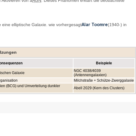
Aktivieren von a
AGN
. Dieses Phänomen erklärt die beobachtete
Alar Toomre
eine elliptische Galaxie. wie vorhergesagt
(1940-) in
elzungen
onsequenzen
Beispiele
NGC 4038/4039
tischen Galaxie
(Antennengalaxien)
ganisation
Milchstraße + Schütze-Zwerggalaxie
xien (BCG) und Umverteilung dunkler
Abell 2029 (Kern des Clusters)