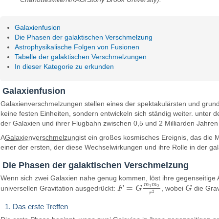
Galaxienfusion
Die Phasen der galaktischen Verschmelzung
Astrophysikalische Folgen von Fusionen
Tabelle der galaktischen Verschmelzungen
In dieser Kategorie zu erkunden
Galaxienfusion
Galaxienverschmelzungen stellen eines der spektakulärsten und grun
keine festen Einheiten, sondern entwickeln sich ständig weiter. un
der Galaxien und ihrer Flugbahn zwischen 0,5 und 2 Milliarden Jahren 
A
Galaxienverschmelzung
ist ein großes kosmisches Ereignis, das die 
einer der ersten, der diese Wechselwirkungen und ihre Rolle in der ga
Die Phasen der galaktischen Verschmelzung
Wenn sich zwei Galaxien nahe genug kommen, löst ihre gegenseitige
m
m
=
1
2
universellen Gravitation ausgedrückt:
F
G
, wobei
G
die Grav
F
=
G
m
1
m
2
r
2
G
2
r
1. Das erste Treffen