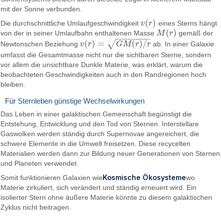
mit der Sonne verbunden.
(
)
Die durchschnittliche Umlaufgeschwindigkeit
v
r
eines Sterns hängt
v
(
r
)
(
)
von der in seiner Umlaufbahn enthaltenen Masse
M
r
gemäß der
M
(
r
)
−
−
−
−
−
−
−
−
(
)
=
(
)
/
√
Newtonschen Beziehung
v
r
G
M
r
r
ab. In einer Galaxie
v
(
r
)
=
G
M
(
r
)
/
r
umfasst die Gesamtmasse nicht nur die sichtbaren Sterne, sondern
vor allem die unsichtbare Dunkle Materie, was erklärt, warum die
beobachteten Geschwindigkeiten auch in den Randregionen hoch
bleiben.
Für Sternleben günstige Wechselwirkungen
Das Leben in einer galaktischen Gemeinschaft begünstigt die
Entstehung, Entwicklung und den Tod von Sternen. Interstellare
Gaswolken werden ständig durch Supernovae angereichert, die
schwere Elemente in die Umwelt freisetzen. Diese recycelten
Materialien werden dann zur Bildung neuer Generationen von Sternen
und Planeten verwendet.
Kosmische Ökosysteme
Somit funktionieren Galaxien wie
wo
Materie zirkuliert, sich verändert und ständig erneuert wird. Ein
isolierter Stern ohne äußere Materie könnte zu diesem galaktischen
Zyklus nicht beitragen.