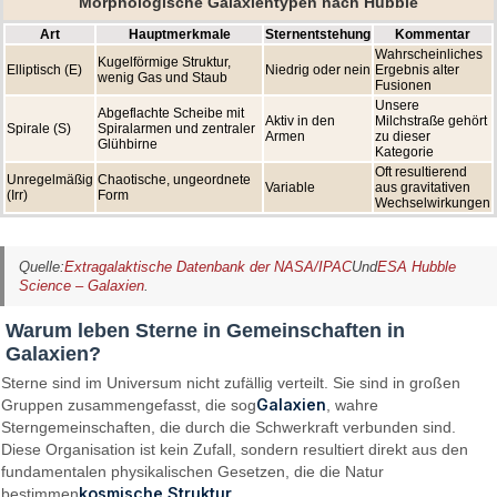
Morphologische Galaxientypen nach Hubble
Art
Hauptmerkmale
Sternentstehung
Kommentar
Wahrscheinliches
Kugelförmige Struktur,
Elliptisch (E)
Niedrig oder nein
Ergebnis alter
wenig Gas und Staub
Fusionen
Unsere
Abgeflachte Scheibe mit
Aktiv in den
Milchstraße gehört
Spirale (S)
Spiralarmen und zentraler
Armen
zu dieser
Glühbirne
Kategorie
Oft resultierend
Unregelmäßig
Chaotische, ungeordnete
Variable
aus gravitativen
(Irr)
Form
Wechselwirkungen
Quelle:
Extragalaktische Datenbank der NASA/IPAC
Und
ESA Hubble
Science – Galaxien
.
Warum leben Sterne in Gemeinschaften in
Galaxien?
Sterne sind im Universum nicht zufällig verteilt. Sie sind in großen
Galaxien
Gruppen zusammengefasst, die sog
, wahre
Sterngemeinschaften, die durch die Schwerkraft verbunden sind.
Diese Organisation ist kein Zufall, sondern resultiert direkt aus den
fundamentalen physikalischen Gesetzen, die die Natur
kosmische Struktur
bestimmen
.