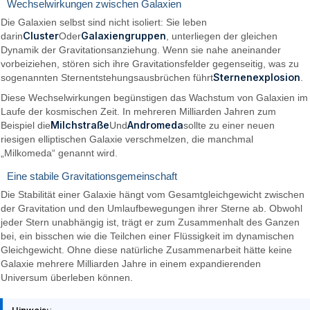
Wechselwirkungen zwischen Galaxien
Die Galaxien selbst sind nicht isoliert: Sie leben
Cluster
Galaxiengruppen
darin
Oder
, unterliegen der gleichen
Dynamik der Gravitationsanziehung. Wenn sie nahe aneinander
vorbeiziehen, stören sich ihre Gravitationsfelder gegenseitig, was zu
Sternenexplosion
sogenannten Sternentstehungsausbrüchen führt
.
Diese Wechselwirkungen begünstigen das Wachstum von Galaxien im
Laufe der kosmischen Zeit. In mehreren Milliarden Jahren zum
Milchstraße
Andromeda
Beispiel die
Und
sollte zu einer neuen
riesigen elliptischen Galaxie verschmelzen, die manchmal
„Milkomeda“ genannt wird.
Eine stabile Gravitationsgemeinschaft
Die Stabilität einer Galaxie hängt vom Gesamtgleichgewicht zwischen
der Gravitation und den Umlaufbewegungen ihrer Sterne ab. Obwohl
jeder Stern unabhängig ist, trägt er zum Zusammenhalt des Ganzen
bei, ein bisschen wie die Teilchen einer Flüssigkeit im dynamischen
Gleichgewicht. Ohne diese natürliche Zusammenarbeit hätte keine
Galaxie mehrere Milliarden Jahre in einem expandierenden
Universum überleben können.