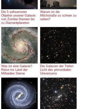
Die 5 seltsamsten
Warum ist die
Objekte unserer Galaxie:
Milchstraße so schwer zu
von Zombie-Sternen bis
sehen?
zu Diamantplaneten
Was ist eine Galaxie?
Die Galaxien der Tiefen:
Reise ins Land der
Licht des primordialen
Milliarden Sterne
Universums