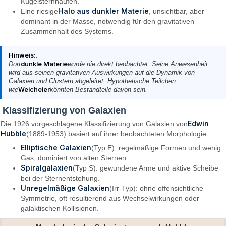
Kugelsternhaufen.
Halo aus dunkler Materie
Eine riesige
, unsichtbar, aber
dominant in der Masse, notwendig für den gravitativen
Zusammenhalt des Systems.
Hinweis:
:
Dort
dunkle Materie
wurde nie direkt beobachtet. Seine Anwesenheit
wird aus seinen gravitativen Auswirkungen auf die Dynamik von
Galaxien und Clustern abgeleitet. Hypothetische Teilchen
wie
Weicheier
könnten Bestandteile davon sein.
Klassifizierung von Galaxien
Edwin
Die 1926 vorgeschlagene Klassifizierung von Galaxien von
Hubble
(1889-1953) basiert auf ihrer beobachteten Morphologie:
Elliptische Galaxien
(Typ E): regelmäßige Formen und wenig
Gas, dominiert von alten Sternen.
Spiralgalaxien
(Typ S): gewundene Arme und aktive Scheibe
bei der Sternentstehung.
Unregelmäßige Galaxien
(Irr-Typ): ohne offensichtliche
Symmetrie, oft resultierend aus Wechselwirkungen oder
galaktischen Kollisionen.