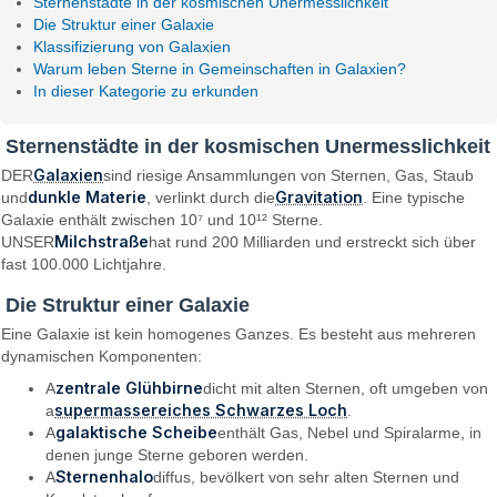
Sternenstädte in der kosmischen Unermesslichkeit
Die Struktur einer Galaxie
Klassifizierung von Galaxien
Warum leben Sterne in Gemeinschaften in Galaxien?
In dieser Kategorie zu erkunden
Sternenstädte in der kosmischen Unermesslichkeit
Galaxien
DER
sind riesige Ansammlungen von Sternen, Gas, Staub
dunkle Materie
Gravitation
und
, verlinkt durch die
. Eine typische
Galaxie enthält zwischen 10⁷ und 10¹² Sterne.
Milchstraße
UNSER
hat rund 200 Milliarden und erstreckt sich über
fast 100.000 Lichtjahre.
Die Struktur einer Galaxie
Eine Galaxie ist kein homogenes Ganzes. Es besteht aus mehreren
dynamischen Komponenten:
zentrale Glühbirne
A
dicht mit alten Sternen, oft umgeben von
supermassereiches Schwarzes Loch
a
.
galaktische Scheibe
A
enthält Gas, Nebel und Spiralarme, in
denen junge Sterne geboren werden.
Sternenhalo
A
diffus, bevölkert von sehr alten Sternen und