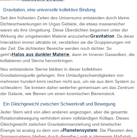
Gravitation, eine universelle kollektive Bindung
Seit den frühesten Zeiten des Universums entstanden durch kleine
Dichteschwankungen im Urgas Gebiete, die etwas massereicher
waren als ihre Umgebung. Diese Überdichten begannen unter der
Gravitation
Wirkung der umgebenden Materie anzuziehen
. Da diese
Interaktion immer attraktiv ist, verstärken sie die Gruppierungen mit
der Zeit: Die dichtesten Bereiche werden noch dichter. So
Halos aus dunkler Materie
geht's
, dann im Inneren Gaswolken, die
kollabieren und Sterne hervorbringen.
Neu entstandene Sterne bleiben in dieser kollektiven
Gravitationsquelle gefangen. Ihre Umlaufgeschwindigkeiten von
mehreren hundert km/s reichen nicht aus, um sie aus dem System zu
schleudern: Sie kreisen daher weiterhin gemeinsam um das Zentrum
der Galaxie, wie Bienen um einen kosmischen Bienenstock.
Ein Gleichgewicht zwischen Schwerkraft und Bewegung
Jeder Stern wird von allen anderen angezogen, aber die gesamte
Rotationsbewegung verhindert einen vollständigen Kollaps. Dieses
Gleichgewicht zwischen Gravitationsanziehung und kinetischer
Planetensystem
Energie ist analog zu dem von a
: Die Planeten des
Sonnensystems bleiben durch dieselbe Logik in kleinerem Maßstab