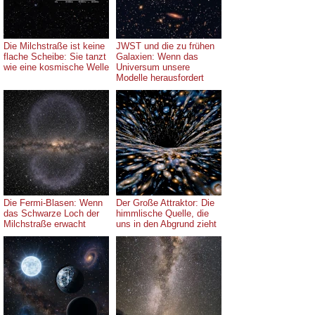
Die Milchstraße ist keine
JWST und die zu frühen
flache Scheibe: Sie tanzt
Galaxien: Wenn das
wie eine kosmische Welle
Universum unsere
Modelle herausfordert
Die Fermi-Blasen: Wenn
Der Große Attraktor: Die
das Schwarze Loch der
himmlische Quelle, die
Milchstraße erwacht
uns in den Abgrund zieht