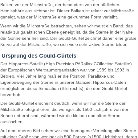
Balken vor der Milchstraße, der besonders von der südlichen
Hemisphäre aus sichtbar ist. Dieser Balken ist relativ zur Milchstraße
geneigt, was der Milchstraße eine gekrümmte Form verleiht.
Wenn wir die Milchstraße betrachten, sehen wir meist ein Band, das
relativ zur galaktischen Ebene geneigt ist, da die Sterne in der Nähe
der Sonne sehr hell sind. Der Gould-Gürtel zeichnet daher eine große
Kurve auf der Milchstraße, wo sich viele sehr aktive Sterne bilden.
Ursprung des Gould-Gürtels
Der Hipparcos-Satellit (HIgh Precision PARallax COllecting Satellite)
der Europäischen Weltraumorganisation war von 1989 bis 1993 in
Betrieb. Vier Jahre lang maß er die Position, Parallaxe und
Eigenbewegung der Sterne in unserer Galaxie. Hipparcos-Daten
ermöglichten diese Simulation (Bild rechts), die den Gould-Gürtel
hervorhob.
Der Gould-Gürtel erscheint deutlich, wenn wir nur die Sterne der
Milchstraße fotografieren, die weniger als 1500 Lichtjahre von der
Sonne entfernt sind, während wir die kleinen und alten Sterne
auslöschen.
Auf dem oberen Bild sehen wir eine homogene Verteilung aller Sterne
mit einer Größe von weniger als 500 Parsec (<1500 Lichtjahre), deren