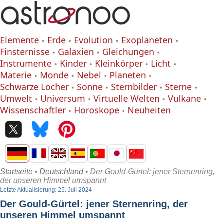
Elemente
Erde
Evolution
Exoplaneten
Finsternisse
Galaxien
Gleichungen
Instrumente
Kinder
Kleinkörper
Licht
Materie
Monde
Nebel
Planeten
Schwarze Löcher
Sonne
Sternbilder
Sterne
Umwelt
Universum
Virtuelle Welten
Vulkane
Wissenschaftler
Horoskope
Neuheiten
Startseite
•
Deutschland
• Der Gould-Gürtel: jener Sternenring,
der unseren Himmel umspannt
Letzte Aktualisierung: 25. Juli 2024
Der Gould-Gürtel: jener Sternenring, der
unseren Himmel umspannt