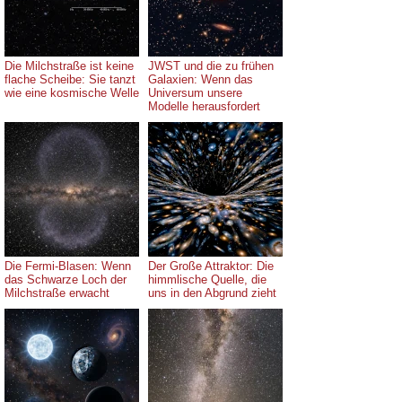
Die Milchstraße ist keine
JWST und die zu frühen
flache Scheibe: Sie tanzt
Galaxien: Wenn das
wie eine kosmische Welle
Universum unsere
Modelle herausfordert
Die Fermi-Blasen: Wenn
Der Große Attraktor: Die
das Schwarze Loch der
himmlische Quelle, die
Milchstraße erwacht
uns in den Abgrund zieht