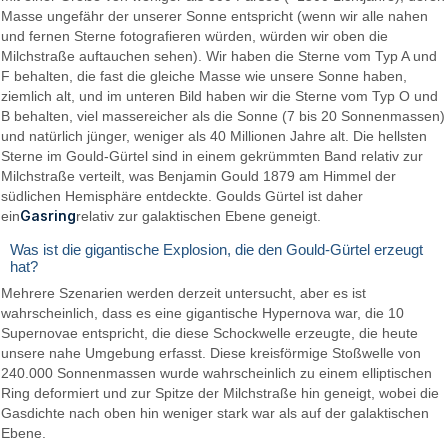
Masse ungefähr der unserer Sonne entspricht (wenn wir alle nahen
und fernen Sterne fotografieren würden, würden wir oben die
Milchstraße auftauchen sehen). Wir haben die Sterne vom Typ A und
F behalten, die fast die gleiche Masse wie unsere Sonne haben,
ziemlich alt, und im unteren Bild haben wir die Sterne vom Typ O und
B behalten, viel massereicher als die Sonne (7 bis 20 Sonnenmassen)
und natürlich jünger, weniger als 40 Millionen Jahre alt. Die hellsten
Sterne im Gould-Gürtel sind in einem gekrümmten Band relativ zur
Milchstraße verteilt, was Benjamin Gould 1879 am Himmel der
südlichen Hemisphäre entdeckte. Goulds Gürtel ist daher
Gasring
ein
relativ zur galaktischen Ebene geneigt.
Was ist die gigantische Explosion, die den Gould-Gürtel erzeugt
hat?
Mehrere Szenarien werden derzeit untersucht, aber es ist
wahrscheinlich, dass es eine gigantische Hypernova war, die 10
Supernovae entspricht, die diese Schockwelle erzeugte, die heute
unsere nahe Umgebung erfasst. Diese kreisförmige Stoßwelle von
240.000 Sonnenmassen wurde wahrscheinlich zu einem elliptischen
Ring deformiert und zur Spitze der Milchstraße hin geneigt, wobei die
Gasdichte nach oben hin weniger stark war als auf der galaktischen
Ebene.