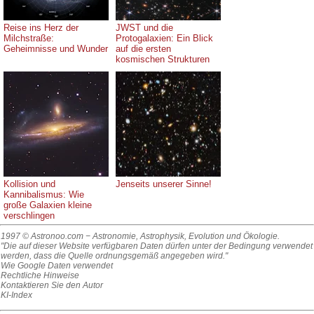
Reise ins Herz der
JWST und die
Milchstraße:
Protogalaxien: Ein Blick
Geheimnisse und Wunder
auf die ersten
kosmischen Strukturen
Kollision und
Jenseits unserer Sinne!
Kannibalismus: Wie
große Galaxien kleine
verschlingen
1997 © Astronoo.com
− Astronomie, Astrophysik, Evolution und Ökologie.
"Die auf dieser Website verfügbaren Daten dürfen unter der Bedingung verwendet
werden, dass die Quelle ordnungsgemäß angegeben wird."
Wie Google Daten verwendet
Rechtliche Hinweise
Kontaktieren Sie den Autor
KI-Index