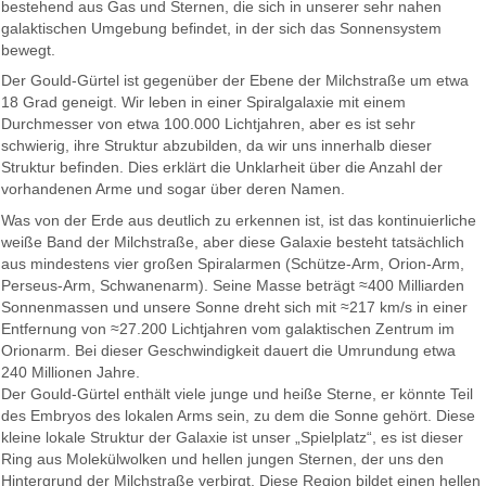
bestehend aus Gas und Sternen, die sich in unserer sehr nahen
galaktischen Umgebung befindet, in der sich das Sonnensystem
bewegt.
Der Gould-Gürtel ist gegenüber der Ebene der Milchstraße um etwa
18 Grad geneigt. Wir leben in einer Spiralgalaxie mit einem
Durchmesser von etwa 100.000 Lichtjahren, aber es ist sehr
schwierig, ihre Struktur abzubilden, da wir uns innerhalb dieser
Struktur befinden. Dies erklärt die Unklarheit über die Anzahl der
vorhandenen Arme und sogar über deren Namen.
Was von der Erde aus deutlich zu erkennen ist, ist das kontinuierliche
weiße Band der Milchstraße, aber diese Galaxie besteht tatsächlich
aus mindestens vier großen Spiralarmen (Schütze-Arm, Orion-Arm,
Perseus-Arm, Schwanenarm). Seine Masse beträgt ≈400 Milliarden
Sonnenmassen und unsere Sonne dreht sich mit ≈217 km/s in einer
Entfernung von ≈27.200 Lichtjahren vom galaktischen Zentrum im
Orionarm. Bei dieser Geschwindigkeit dauert die Umrundung etwa
240 Millionen Jahre.
Der Gould-Gürtel enthält viele junge und heiße Sterne, er könnte Teil
des Embryos des lokalen Arms sein, zu dem die Sonne gehört. Diese
kleine lokale Struktur der Galaxie ist unser „Spielplatz“, es ist dieser
Ring aus Molekülwolken und hellen jungen Sternen, der uns den
Hintergrund der Milchstraße verbirgt. Diese Region bildet einen hellen