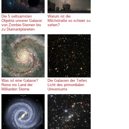
Die 5 seltsamsten
Warum ist die
Objekte unserer Galaxie:
Milchstraße so schwer zu
von Zombie-Sternen bis
sehen?
zu Diamantplaneten
Was ist eine Galaxie?
Die Galaxien der Tiefen:
Reise ins Land der
Licht des primordialen
Milliarden Sterne
Universums