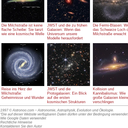
Die Milchstraße ist keine
JWST und die zu frühen
Die Fermi-Blasen: W
flache Scheibe: Sie tanzt
Galaxien: Wenn das
das Schwarze Loch 
wie eine kosmische Welle
Universum unsere
Milchstraße erwacht
Modelle herausfordert
Reise ins Herz der
JWST und die
Kollision und
Milchstraße:
Protogalaxien: Ein Blick
Kannibalismus: Wie
Geheimnisse und Wunder
auf die ersten
große Galaxien klein
kosmischen Strukturen
verschlingen
1997 © Astronoo.com
− Astronomie, Astrophysik, Evolution und Ökologie.
"Die auf dieser Website verfügbaren Daten dürfen unter der Bedingung verwend
Wie Google Daten verwendet
Rechtliche Hinweise
Kontaktieren Sie den Autor