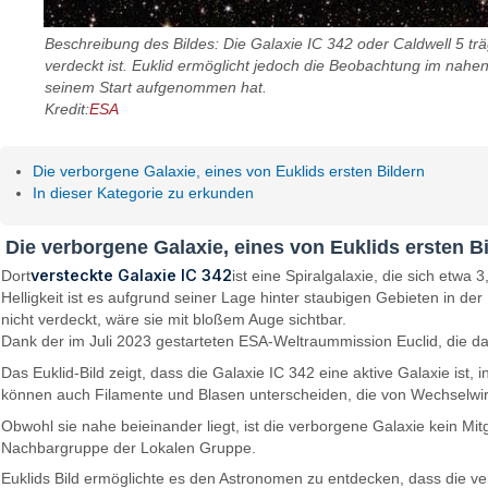
Beschreibung des Bildes: Die Galaxie IC 342 oder Caldwell 5 trä
verdeckt ist. Euklid ermöglicht jedoch die Beobachtung im nahen
seinem Start aufgenommen hat.
Kredit:
ESA
Die verborgene Galaxie, eines von Euklids ersten Bildern
In dieser Kategorie zu erkunden
Die verborgene Galaxie, eines von Euklids ersten B
versteckte Galaxie IC 342
Dort
ist eine Spiralgalaxie, die sich etwa
Helligkeit ist es aufgrund seiner Lage hinter staubigen Gebieten in 
nicht verdeckt, wäre sie mit bloßem Auge sichtbar.
Dank der im Juli 2023 gestarteten ESA-Weltraummission Euclid, die da
Das Euklid-Bild zeigt, dass die Galaxie IC 342 eine aktive Galaxie ist
können auch Filamente und Blasen unterscheiden, die von Wechselwi
Obwohl sie nahe beieinander liegt, ist die verborgene Galaxie kein
Nachbargruppe der Lokalen Gruppe.
Euklids Bild ermöglichte es den Astronomen zu entdecken, dass die verb