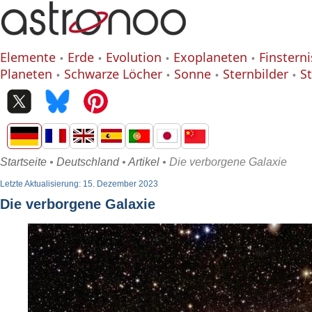
Elemente
Erde
Evolution
Exoplaneten
Finstern
Planeten
Schwarze Löcher
Sonne
Sternbilder
S
Startseite
•
Deutschland
•
Artikel
• Die verborgene Galaxie
Letzte Aktualisierung: 15. Dezember 2023
Die verborgene Galaxie