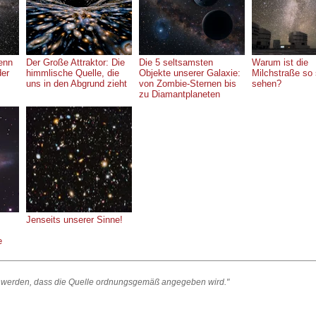
enn
Der Große Attraktor: Die
Die 5 seltsamsten
Warum ist die
der
himmlische Quelle, die
Objekte unserer Galaxie:
Milchstraße so
uns in den Abgrund zieht
von Zombie-Sternen bis
sehen?
zu Diamantplaneten
Jenseits unserer Sinne!
e
et werden, dass die Quelle ordnungsgemäß angegeben wird."