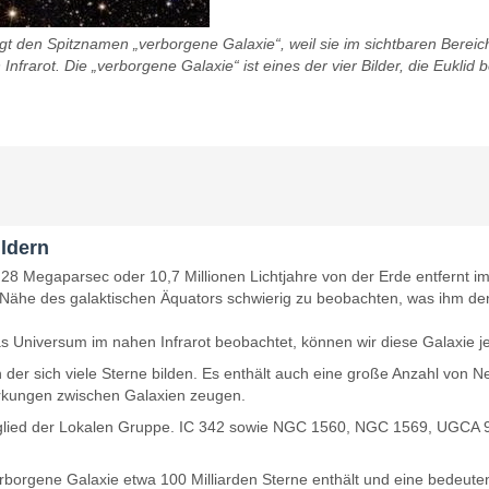
gt den Spitznamen „verborgene Galaxie“, weil sie im sichtbaren Bereich
 Infrarot. Die „verborgene Galaxie“ ist eines der vier Bilder, die Eukl
ildern
 3,28 Megaparsec oder 10,7 Millionen Lichtjahre von der Erde entfernt im
der Nähe des galaktischen Äquators schwierig zu beobachten, was ihm d
s Universum im nahen Infrarot beobachtet, können wir diese Galaxie j
, in der sich viele Sterne bilden. Es enthält auch eine große Anzahl vo
rkungen zwischen Galaxien zeugen.
 Mitglied der Lokalen Gruppe. IC 342 sowie NGC 1560, NGC 1569, UGCA
orgene Galaxie etwa 100 Milliarden Sterne enthält und eine bedeutende 