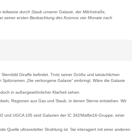
 teilweise durch Staub unserer Galaxie, der Milchstraße,
id bei seiner ersten Beobachtung des Kosmos vier Monate nach
 Sternbild Giraffe befindet. Trotz seiner Größe und tatsächlichen
en Spitznamen „Die verborgene Galaxie“ einbringt. Wäre die Galaxie
edoch in außergewöhnlicher Klarheit sehen.
n Nebeln, Regionen aus Gas und Staub, in denen Sterne entstehen. Wir
 92 und UGCA 105 sind Galaxien der IC 342/Maffei16-Gruppe, einer
Quelle ultravioletter Strahlung ist. Sie interagiert mit einer anderen