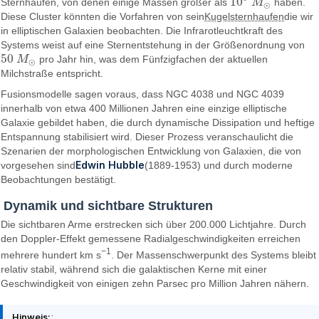
10
Sternhaufen, von denen einige Massen größer als
M
haben.
10
6
M
⊙
⊙
Diese Cluster könnten die Vorfahren von sein
Kugelsternhaufen
die wir
in elliptischen Galaxien beobachten. Die Infrarotleuchtkraft des
Systems weist auf eine Sternentstehung in der Größenordnung von
50
M
pro Jahr hin, was dem Fünfzigfachen der aktuellen
50
M
⊙
⊙
Milchstraße entspricht.
Fusionsmodelle sagen voraus, dass NGC 4038 und NGC 4039
innerhalb von etwa 400 Millionen Jahren eine einzige elliptische
Galaxie gebildet haben, die durch dynamische Dissipation und heftige
Entspannung stabilisiert wird. Dieser Prozess veranschaulicht die
Szenarien der morphologischen Entwicklung von Galaxien, die von
Edwin Hubble
vorgesehen sind
(1889-1953) und durch moderne
Beobachtungen bestätigt.
Dynamik und sichtbare Strukturen
Die sichtbaren Arme erstrecken sich über 200.000 Lichtjahre. Durch
den Doppler-Effekt gemessene Radialgeschwindigkeiten erreichen
−1
mehrere hundert km s
. Der Massenschwerpunkt des Systems bleibt
relativ stabil, während sich die galaktischen Kerne mit einer
Geschwindigkeit von einigen zehn Parsec pro Million Jahren nähern.
Hinweis:
: