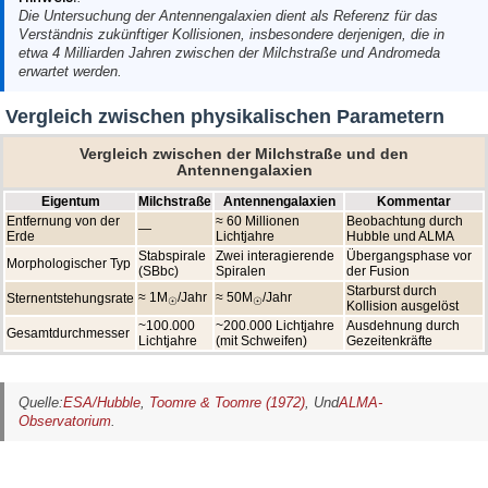
Die Untersuchung der Antennengalaxien dient als Referenz für das
Verständnis zukünftiger Kollisionen, insbesondere derjenigen, die in
etwa 4 Milliarden Jahren zwischen der Milchstraße und Andromeda
erwartet werden.
Vergleich zwischen physikalischen Parametern
Vergleich zwischen der Milchstraße und den
Antennengalaxien
Eigentum
Milchstraße
Antennengalaxien
Kommentar
Entfernung von der
≈ 60 Millionen
Beobachtung durch
—
Erde
Lichtjahre
Hubble und ALMA
Stabspirale
Zwei interagierende
Übergangsphase vor
Morphologischer Typ
(SBbc)
Spiralen
der Fusion
Starburst durch
≈ 1M
/Jahr
≈ 50M
/Jahr
Sternentstehungsrate
☉
☉
Kollision ausgelöst
~100.000
~200.000 Lichtjahre
Ausdehnung durch
Gesamtdurchmesser
Lichtjahre
(mit Schweifen)
Gezeitenkräfte
Quelle:
ESA/Hubble
,
Toomre & Toomre (1972)
, Und
ALMA-
Observatorium
.