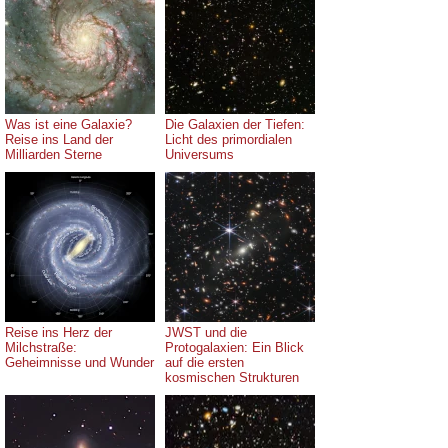
Was ist eine Galaxie?
Die Galaxien der Tiefen:
Reise ins Land der
Licht des primordialen
Milliarden Sterne
Universums
Reise ins Herz der
JWST und die
Milchstraße:
Protogalaxien: Ein Blick
Geheimnisse und Wunder
auf die ersten
kosmischen Strukturen