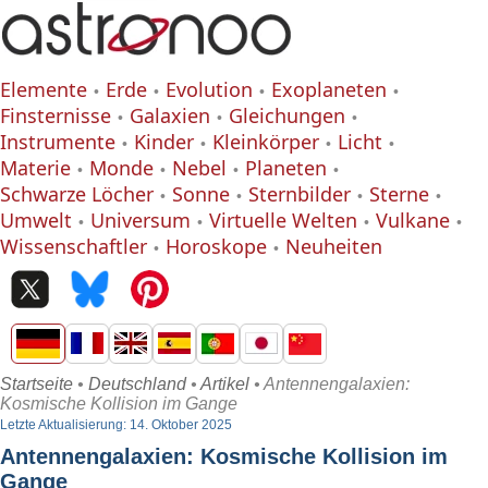
Elemente
Erde
Evolution
Exoplaneten
Finsternisse
Galaxien
Gleichungen
Instrumente
Kinder
Kleinkörper
Licht
Materie
Monde
Nebel
Planeten
Schwarze Löcher
Sonne
Sternbilder
Sterne
Umwelt
Universum
Virtuelle Welten
Vulkane
Wissenschaftler
Horoskope
Neuheiten
Startseite
•
Deutschland
•
Artikel
• Antennengalaxien:
Kosmische Kollision im Gange
Letzte Aktualisierung: 14. Oktober 2025
Antennengalaxien: Kosmische Kollision im
Gange