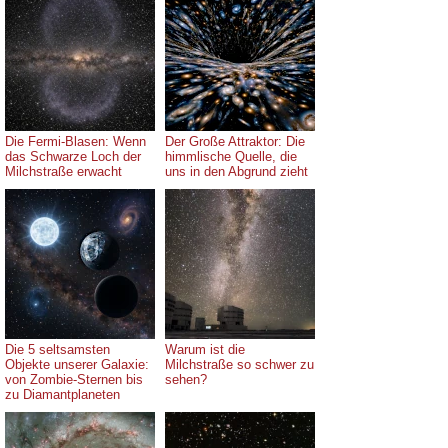
Die Fermi-Blasen: Wenn
Der Große Attraktor: Die
das Schwarze Loch der
himmlische Quelle, die
Milchstraße erwacht
uns in den Abgrund zieht
Die 5 seltsamsten
Warum ist die
Objekte unserer Galaxie:
Milchstraße so schwer zu
von Zombie-Sternen bis
sehen?
zu Diamantplaneten