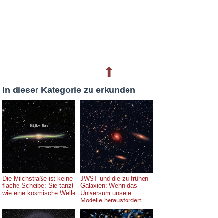
⬆
In dieser Kategorie zu erkunden
Die Milchstraße ist keine
JWST und die zu frühen
flache Scheibe: Sie tanzt
Galaxien: Wenn das
wie eine kosmische Welle
Universum unsere
Modelle herausfordert