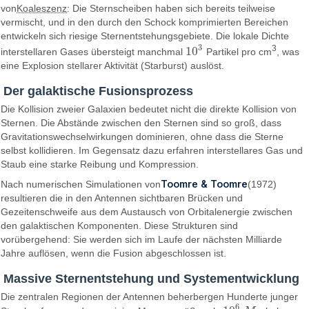
von
Koaleszenz
: Die Sternscheiben haben sich bereits teilweise
vermischt, und in den durch den Schock komprimierten Bereichen
entwickeln sich riesige Sternentstehungsgebiete. Die lokale Dichte
3
3
10
interstellaren Gases übersteigt manchmal
Partikel pro cm
, was
10
3
eine Explosion stellarer Aktivität (Starburst) auslöst.
Der galaktische Fusionsprozess
Die Kollision zweier Galaxien bedeutet nicht die direkte Kollision von
Sternen. Die Abstände zwischen den Sternen sind so groß, dass
Gravitationswechselwirkungen dominieren, ohne dass die Sterne
selbst kollidieren. Im Gegensatz dazu erfahren interstellares Gas und
Staub eine starke Reibung und Kompression.
Toomre & Toomre
Nach numerischen Simulationen von
(1972)
resultieren die in den Antennen sichtbaren Brücken und
Gezeitenschweife aus dem Austausch von Orbitalenergie zwischen
den galaktischen Komponenten. Diese Strukturen sind
vorübergehend: Sie werden sich im Laufe der nächsten Milliarde
Jahre auflösen, wenn die Fusion abgeschlossen ist.
Massive Sternentstehung und Systementwicklung
Die zentralen Regionen der Antennen beherbergen Hunderte junger
6