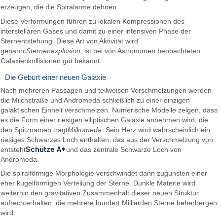
erzeugen, die die Spiralarme dehnen.
Diese Verformungen führen zu lokalen Kompressionen des
interstellaren Gases und damit zu einer intensiven Phase der
Sternentstehung. Diese Art von Aktivität wird
genannt
Sternenexplosion
, ist bei von Astronomen beobachteten
Galaxienkollisionen gut bekannt.
Die Geburt einer neuen Galaxie
Nach mehreren Passagen und teilweisen Verschmelzungen werden
die Milchstraße und Andromeda schließlich zu einer einzigen
galaktischen Einheit verschmelzen. Numerische Modelle zeigen, dass
es die Form einer riesigen elliptischen Galaxie annehmen wird, die
den Spitznamen trägt
Milkomeda
. Sein Herz wird wahrscheinlich ein
riesiges Schwarzes Loch enthalten, das aus der Verschmelzung von
Schütze A*
entsteht
und das zentrale Schwarze Loch von
Andromeda.
Die spiralförmige Morphologie verschwindet dann zugunsten einer
eher kugelförmigen Verteilung der Sterne. Dunkle Materie wird
weiterhin den gravitativen Zusammenhalt dieser neuen Struktur
aufrechterhalten, die mehrere hundert Milliarden Sterne beherbergen
wird.