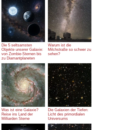
Die 5 seltsamsten
Warum ist die
Objekte unserer Galaxie:
Milchstraße so schwer zu
von Zombie-Sternen bis
sehen?
zu Diamantplaneten
Was ist eine Galaxie?
Die Galaxien der Tiefen:
Reise ins Land der
Licht des primordialen
Milliarden Sterne
Universums