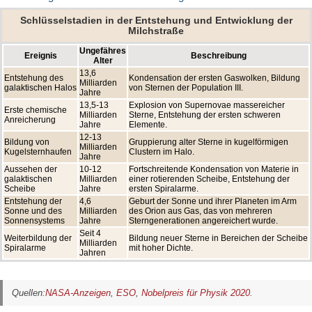
Schlüsselstadien in der Entstehung und Entwicklung der
Milchstraße
Ungefähres
Ereignis
Beschreibung
Alter
13,6
Entstehung des
Kondensation der ersten Gaswolken, Bildung
Milliarden
galaktischen Halos
von Sternen der Population III.
Jahre
13,5-13
Explosion von Supernovae massereicher
Erste chemische
Milliarden
Sterne, Entstehung der ersten schweren
Anreicherung
Jahre
Elemente.
12-13
Bildung von
Gruppierung alter Sterne in kugelförmigen
Milliarden
Kugelsternhaufen
Clustern im Halo.
Jahre
Aussehen der
10-12
Fortschreitende Kondensation von Materie in
galaktischen
Milliarden
einer rotierenden Scheibe, Entstehung der
Scheibe
Jahre
ersten Spiralarme.
Entstehung der
4,6
Geburt der Sonne und ihrer Planeten im Arm
Sonne und des
Milliarden
des Orion aus Gas, das von mehreren
Sonnensystems
Jahre
Sterngenerationen angereichert wurde.
Seit 4
Weiterbildung der
Bildung neuer Sterne in Bereichen der Scheibe
Milliarden
Spiralarme
mit hoher Dichte.
Jahren
Quellen:
NASA-Anzeigen
,
ESO
,
Nobelpreis für Physik 2020
.