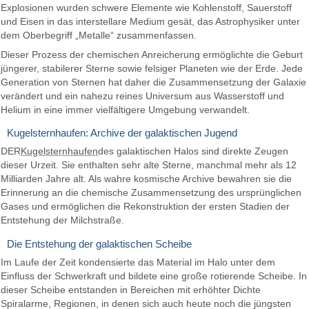
Explosionen wurden schwere Elemente wie Kohlenstoff, Sauerstoff
und Eisen in das interstellare Medium gesät, das Astrophysiker unter
dem Oberbegriff „Metalle“ zusammenfassen.
Dieser Prozess der chemischen Anreicherung ermöglichte die Geburt
jüngerer, stabilerer Sterne sowie felsiger Planeten wie der Erde. Jede
Generation von Sternen hat daher die Zusammensetzung der Galaxie
verändert und ein nahezu reines Universum aus Wasserstoff und
Helium in eine immer vielfältigere Umgebung verwandelt.
Kugelsternhaufen: Archive der galaktischen Jugend
DER
Kugelsternhaufen
des galaktischen Halos sind direkte Zeugen
dieser Urzeit. Sie enthalten sehr alte Sterne, manchmal mehr als 12
Milliarden Jahre alt. Als wahre kosmische Archive bewahren sie die
Erinnerung an die chemische Zusammensetzung des ursprünglichen
Gases und ermöglichen die Rekonstruktion der ersten Stadien der
Entstehung der Milchstraße.
Die Entstehung der galaktischen Scheibe
Im Laufe der Zeit kondensierte das Material im Halo unter dem
Einfluss der Schwerkraft und bildete eine große rotierende Scheibe. In
dieser Scheibe entstanden in Bereichen mit erhöhter Dichte
Spiralarme, Regionen, in denen sich auch heute noch die jüngsten