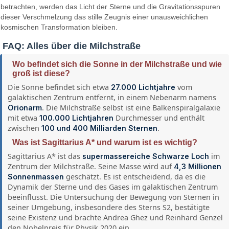
betrachten, werden das Licht der Sterne und die Gravitationsspuren
dieser Verschmelzung das stille Zeugnis einer unausweichlichen
kosmischen Transformation bleiben.
FAQ: Alles über die Milchstraße
Wo befindet sich die Sonne in der Milchstraße und wie
groß ist diese?
Die Sonne befindet sich etwa
vom
27.000 Lichtjahre
galaktischen Zentrum entfernt, in einem Nebenarm namens
. Die Milchstraße selbst ist eine Balkenspiralgalaxie
Orionarm
mit etwa
Durchmesser und enthält
100.000 Lichtjahren
zwischen
.
100 und 400 Milliarden Sternen
Was ist Sagittarius A* und warum ist es wichtig?
Sagittarius A* ist das
im
supermassereiche Schwarze Loch
Zentrum der Milchstraße. Seine Masse wird auf
4,3 Millionen
geschätzt. Es ist entscheidend, da es die
Sonnenmassen
Dynamik der Sterne und des Gases im galaktischen Zentrum
beeinflusst. Die Untersuchung der Bewegung von Sternen in
seiner Umgebung, insbesondere des Sterns S2, bestätigte
seine Existenz und brachte Andrea Ghez und Reinhard Genzel
den Nobelpreis für Physik 2020 ein.