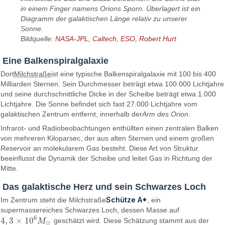
in einem Finger namens Orions Sporn. Überlagert ist ein
Diagramm der galaktischen Länge relativ zu unserer
Sonne.
Bildquelle:
NASA-JPL, Caltech, ESO, Robert Hurt
Eine Balkenspiralgalaxie
Dort
Milchstraße
ist eine typische Balkenspiralgalaxie mit 100 bis 400
Milliarden Sternen. Sein Durchmesser beträgt etwa 100.000 Lichtjahre
und seine durchschnittliche Dicke in der Scheibe beträgt etwa 1.000
Lichtjahre. Die Sonne befindet sich fast 27.000 Lichtjahre vom
galaktischen Zentrum entfernt, innerhalb der
Arm des Orion
.
Infrarot- und Radiobeobachtungen enthüllten einen zentralen Balken
von mehreren Kiloparsec, der aus alten Sternen und einem großen
Reservoir an molekularem Gas besteht. Diese Art von Struktur
beeinflusst die Dynamik der Scheibe und leitet Gas in Richtung der
Mitte.
Das galaktische Herz und sein Schwarzes Loch
Schütze A*
Im Zentrum steht die Milchstraße
, ein
supermassereiches Schwarzes Loch, dessen Masse auf
6
4
,
3
×
10
M
geschätzt wird. Diese Schätzung stammt aus der
4
,
3
×
10
6
M
⊙
⊙