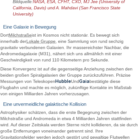
Bildquelle:
NASA, ESA, CFHT, CXO, MJ Jee (University of
California, Davis) und A. Mahdavi (San Francisco State
University)
Eine Galaxie in Bewegung
Dort
Milchstraße
ist im Kosmos nicht stationär. Es bewegt sich
innerhalb der
Lokale Gruppe
, eine Sammlung von rund sechzig
gravitativ verbundenen Galaxien. Ihr massereichster Nachbar, die
Andromedagalaxie (M31), nähert sich uns allmählich mit einer
Geschwindigkeit von rund 110 Kilometern pro Sekunde.
Diese Konvergenz ist auf die gegenseitige Anziehung zwischen den
beiden großen Spiralgalaxien der Gruppe zurückzuführen. Präzise
Hubble
Gaia
Messungen von Teleskopen
Und
bestätigte diese
Flugbahn und machte es möglich, zukünftige Kontakte im Maßstab
von einigen Milliarden Jahren vorherzusagen.
Eine unvermeidliche galaktische Kollision
Astrophysiker schätzen, dass die erste Begegnung zwischen der
Milchstraße und Andromeda in etwa 4 Milliarden Jahren stattfinden
wird. Auf dieser Zeitskala werden Sterne nicht kollidieren, da sie durch
große Entfernungen voneinander getrennt sind. Ihre
Gravitationsfelder werden jedoch gestört und gewaltige Flutwellen