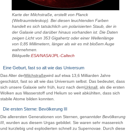
Karte der Milchstraße, erstellt von Planck
(Weltraumteleskop). Bei diesen leuchtenden Farben
handelt es sich tatsächlich um polarisierten Staub, der in
der Galaxie und darüber hinaus vorhanden ist. Die Daten
zeigen Licht von 353 Gigahertz oder einer Wellenlänge
von 0,85 Millimetern, länger als wir es mit bloßem Auge
wahrnehmen.
Bildquelle:
ESA/NASA/JPL-Caltech
Eine Geburt, fast so alt wie das Universum
Das Alter der
Milchstraße
wird auf etwa 13,6 Milliarden Jahre
geschätzt, fast so alt wie das Universum selbst. Das bedeutet, dass
sich unsere Galaxie sehr früh, kurz nach dem
Urknall
, als die ersten
Wolken aus Wasserstoff und Helium so weit abkühlten, dass sich
stabile Atome bilden konnten.
Die ersten Sterne: Bevölkerung III
Die allerersten Generationen von Sternen, genannt
der Bevölkerung
III
, wurden aus diesem Urgas gebildet. Sie waren sehr massereich
und kurzlebig und explodierten schnell zu Supernovae. Durch diese