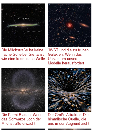
Die Milchstraße ist keine
JWST und die zu frühen
flache Scheibe: Sie tanzt
Galaxien: Wenn das
wie eine kosmische Welle
Universum unsere
Modelle herausfordert
Die Fermi-Blasen: Wenn
Der Große Attraktor: Die
das Schwarze Loch der
himmlische Quelle, die
Milchstraße erwacht
uns in den Abgrund zieht