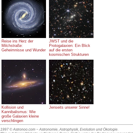
Reise ins Herz der
JWST und die
Milchstraße:
Protogalaxien: Ein Blick
Geheimnisse und Wunder
auf die ersten
kosmischen Strukturen
Kollision und
Jenseits unserer Sinne!
Kannibalismus: Wie
große Galaxien kleine
verschlingen
1997 © Astronoo.com
− Astronomie, Astrophysik, Evolution und Ökologie.