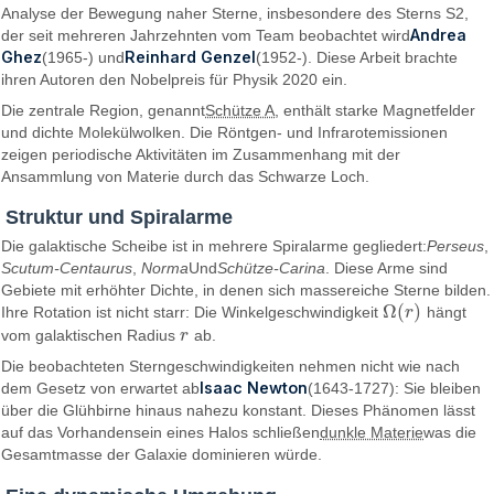
Analyse der Bewegung naher Sterne, insbesondere des Sterns S2,
Andrea
der seit mehreren Jahrzehnten vom Team beobachtet wird
Ghez
Reinhard Genzel
(1965-) und
(1952-). Diese Arbeit brachte
ihren Autoren den Nobelpreis für Physik 2020 ein.
Die zentrale Region, genannt
Schütze A
, enthält starke Magnetfelder
und dichte Molekülwolken. Die Röntgen- und Infrarotemissionen
zeigen periodische Aktivitäten im Zusammenhang mit der
Ansammlung von Materie durch das Schwarze Loch.
Struktur und Spiralarme
Die galaktische Scheibe ist in mehrere Spiralarme gegliedert:
Perseus
,
Scutum-Centaurus
,
Norma
Und
Schütze-Carina
. Diese Arme sind
Gebiete mit erhöhter Dichte, in denen sich massereiche Sterne bilden.
Ω
(
)
Ihre Rotation ist nicht starr: Die Winkelgeschwindigkeit
r
hängt
Ω
(
r
)
vom galaktischen Radius
r
ab.
r
Die beobachteten Sterngeschwindigkeiten nehmen nicht wie nach
Isaac Newton
dem Gesetz von erwartet ab
(1643-1727): Sie bleiben
über die Glühbirne hinaus nahezu konstant. Dieses Phänomen lässt
auf das Vorhandensein eines Halos schließen
dunkle Materie
was die
Gesamtmasse der Galaxie dominieren würde.