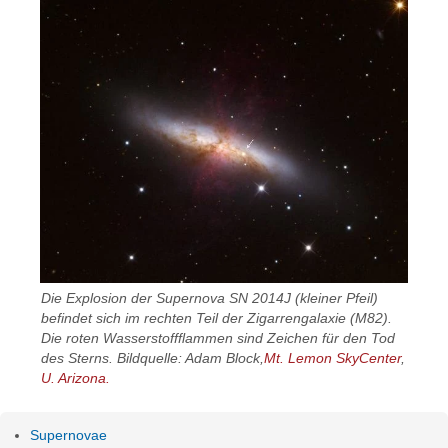
Die Explosion der Supernova SN 2014J (kleiner Pfeil)
befindet sich im rechten Teil der Zigarrengalaxie (M82).
Die roten Wasserstoffflammen sind Zeichen für den Tod
des Sterns. Bildquelle: Adam Block,
Mt. Lemon SkyCenter
,
U. Arizona.
Supernovae