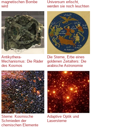
magnetischen Bombe
Universum erlischt,
wird
werden sie noch leuchten
Antikythera-
Die Sterne, Erbe eines
Mechanismus: Die Räder
goldenen Zeitalters: Die
des Kosmos
arabische Astronomie
Sterne: Kosmische
Adaptive Optik und
Schmieden der
Lasersterne
chemischen Elemente