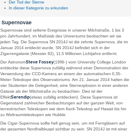
Der Tod der Sterne
In dieser Kategorie zu erkunden
Supernovae
Supernovae sind seltene Ereignisse in unserer Milchstraße, 1 bis 3
pro Jahrhundert, im Maßstab des Universums beobachten wir sie
jeden Tag. Die Supernova SN 2014J ist die zehnte Supernova, die im
Januar 2014 entdeckt wurde. SN 2014J befindet sich in der
Zigarrengalaxie (Messier 82), 11,5 Millionen Lichtjahre entfernt.
Steve Fossey
Der Astronom
(1996-) vom University College London
entdeckte diese Supernova zufällig während einer Demonstration der
Verwendung der CCD-Kamera an einem der automatischen 0,35-
Meter-Teleskope des Observatoriums. Am 21. Januar 2014 hatten die
vier Studenten die Gelegenheit, eine Sternexplosion in einer anderen
Galaxie als der Milchstraße zu beobachten. Dies ist der
Serendip
Effekt
(etwas zufällig entdecken). Diese Supernova ist
Gegenstand zahlreicher Beobachtungen auf der ganzen Welt, von
terrestrischen Teleskopen wie dem Keck-Teleskop auf Hawaii bis hin
zu Weltraumteleskopen wie Hubble.
Die Cigar-Supernova sollte hell genug sein, um mit Ferngläsern auf
der gesamten Nordhalbkugel sichtbar zu sein. SN 2014J ist mit einer