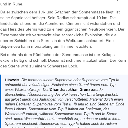
und in Ruhe.
Da er zwischen dem 1,4- und 5-fachen der Sonnenmasse liegt, ist
seine Agonie viel heftiger. Sein Radius schrumpft auf 10 km. Die
Enddichte ist enorm, die Atomkerne können nicht widerstehen und
das Herz des Sterns wird zu einem gigantischen Neutronenkern. Der
Zusammenbruch verursacht eine schreckliche Explosion, die die
oberen Schichten des Sterns in den Weltraum schleudert. Eine
Supernova kann monatelang am Himmel leuchten.
Bei mehr als dem Fünffachen der Sonnenmasse ist der Kollaps
extrem heftig und schnell. Dieser ist nicht mehr aufzuhalten. Der Kern
des Sterns wird zu einem Schwarzen Loch.
Hinweis
: Die thermonukleare Supernova oder Supernova vom Typ Ia
entspricht der vollständigen Explosion eines Sternkörpers vom Typ
eines Weißen Zwergs. Dort
Chandrasekhar-Grenze
wurde
überschritten (Überschreitung des elektronischen Entartungsdrucks),
ausgelöst durch das Auffangen von verschüttetem Material durch einen
nahen Begleiter. Supernovae vom Typ II, Ib und Ic sind Sterne am Ende
ihres Lebens. Supernovae vom Typ II haben ein Spektrum, das
Wasserstoff enthält, während Supernovae vom Typ Ib und Ic Sterne
sind, deren Wasserstoff bereits erschöpft ist, so dass er nicht in ihrem
Spektrum erscheint. Supernovae vom Typ Ic haben auch ihr Helium