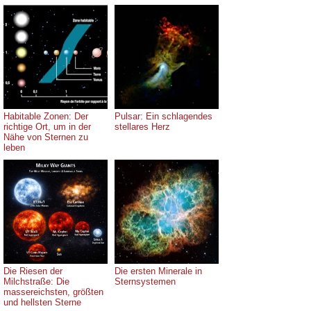
Habitable Zonen: Der
Pulsar: Ein schlagendes
richtige Ort, um in der
stellares Herz
Nähe von Sternen zu
leben
Die Riesen der
Die ersten Minerale in
Milchstraße: Die
Sternsystemen
massereichsten, größten
und hellsten Sterne