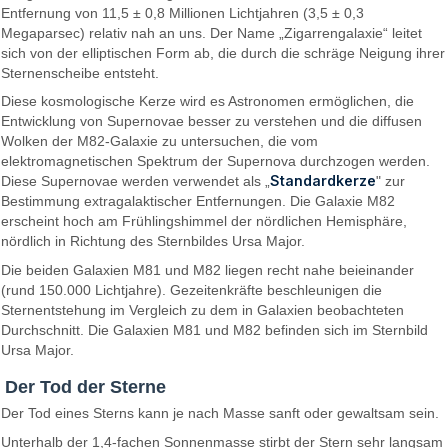
Entfernung von 11,5 ± 0,8 Millionen Lichtjahren (3,5 ± 0,3
Megaparsec) relativ nah an uns. Der Name „Zigarrengalaxie“ leitet
sich von der elliptischen Form ab, die durch die schräge Neigung ihrer
Sternenscheibe entsteht.
Diese kosmologische Kerze wird es Astronomen ermöglichen, die
Entwicklung von Supernovae besser zu verstehen und die diffusen
Wolken der M82-Galaxie zu untersuchen, die vom
elektromagnetischen Spektrum der Supernova durchzogen werden.
Standardkerze
Diese Supernovae werden verwendet als „
" zur
Bestimmung extragalaktischer Entfernungen. Die Galaxie M82
erscheint hoch am Frühlingshimmel der nördlichen Hemisphäre,
nördlich in Richtung des Sternbildes Ursa Major.
Die beiden Galaxien M81 und M82 liegen recht nahe beieinander
(rund 150.000 Lichtjahre). Gezeitenkräfte beschleunigen die
Sternentstehung im Vergleich zu dem in Galaxien beobachteten
Durchschnitt. Die Galaxien M81 und M82 befinden sich im Sternbild
Ursa Major.
Der Tod der Sterne
Der Tod eines Sterns kann je nach Masse sanft oder gewaltsam sein.
Unterhalb der 1,4-fachen Sonnenmasse stirbt der Stern sehr langsam