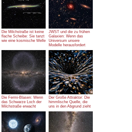
Die Milchstraße ist keine
JWST und die zu frühen
flache Scheibe: Sie tanzt
Galaxien: Wenn das
wie eine kosmische Welle
Universum unsere
Modelle herausfordert
Die Fermi-Blasen: Wenn
Der Große Attraktor: Die
das Schwarze Loch der
himmlische Quelle, die
Milchstraße erwacht
uns in den Abgrund zieht