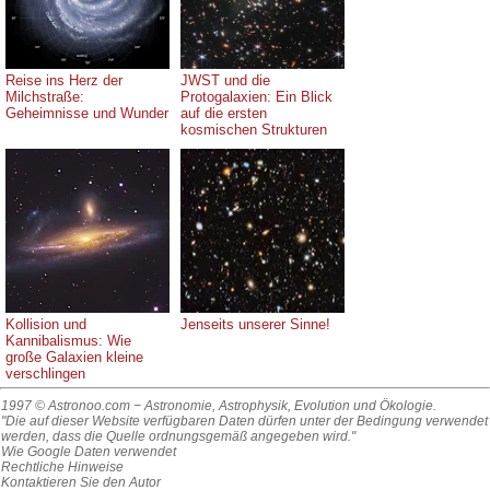
Reise ins Herz der
JWST und die
Milchstraße:
Protogalaxien: Ein Blick
Geheimnisse und Wunder
auf die ersten
kosmischen Strukturen
Kollision und
Jenseits unserer Sinne!
Kannibalismus: Wie
große Galaxien kleine
verschlingen
1997 © Astronoo.com
− Astronomie, Astrophysik, Evolution und Ökologie.
"Die auf dieser Website verfügbaren Daten dürfen unter der Bedingung verwendet
werden, dass die Quelle ordnungsgemäß angegeben wird."
Wie Google Daten verwendet
Rechtliche Hinweise
Kontaktieren Sie den Autor