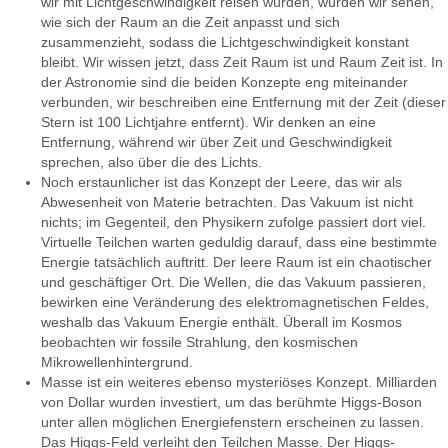
wir mit Lichtgeschwindigkeit reisen würden, würden wir sehen,
wie sich der Raum an die Zeit anpasst und sich
zusammenzieht, sodass die Lichtgeschwindigkeit konstant
bleibt. Wir wissen jetzt, dass Zeit Raum ist und Raum Zeit ist. In
der Astronomie sind die beiden Konzepte eng miteinander
verbunden, wir beschreiben eine Entfernung mit der Zeit (dieser
Stern ist 100 Lichtjahre entfernt). Wir denken an eine
Entfernung, während wir über Zeit und Geschwindigkeit
sprechen, also über die des Lichts.
Noch erstaunlicher ist das Konzept der Leere, das wir als
Abwesenheit von Materie betrachten. Das Vakuum ist nicht
nichts; im Gegenteil, den Physikern zufolge passiert dort viel.
Virtuelle Teilchen warten geduldig darauf, dass eine bestimmte
Energie tatsächlich auftritt. Der leere Raum ist ein chaotischer
und geschäftiger Ort. Die Wellen, die das Vakuum passieren,
bewirken eine Veränderung des elektromagnetischen Feldes,
weshalb das Vakuum Energie enthält. Überall im Kosmos
beobachten wir fossile Strahlung, den kosmischen
Mikrowellenhintergrund.
Masse ist ein weiteres ebenso mysteriöses Konzept. Milliarden
von Dollar wurden investiert, um das berühmte Higgs-Boson
unter allen möglichen Energiefenstern erscheinen zu lassen.
Das Higgs-Feld verleiht den Teilchen Masse. Der Higgs-