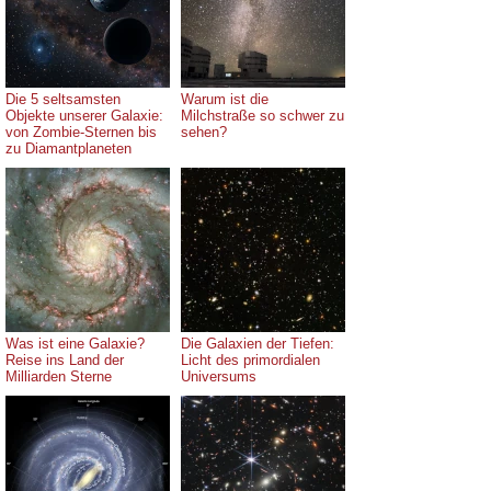
Die 5 seltsamsten
Warum ist die
Objekte unserer Galaxie:
Milchstraße so schwer zu
von Zombie-Sternen bis
sehen?
zu Diamantplaneten
Was ist eine Galaxie?
Die Galaxien der Tiefen:
Reise ins Land der
Licht des primordialen
Milliarden Sterne
Universums