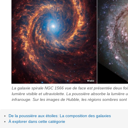
La galaxie spirale NGC 1566 vue de face est présentée deux foi
lumière visible et ultraviolette. La poussière absorbe la lumière 
infrarouge. Sur les images de Hubble, les régions sombres sont
De la poussière aux étoiles: La composition des galaxies
À explorer dans cette catégorie