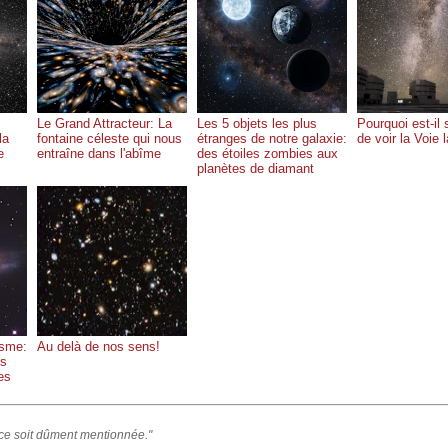
Le Grand Attracteur: La
Les 5 objets les plus
Pourquoi est-il s
la
fontaine céleste qui nous
étranges de notre galaxie:
de voir la Voie 
e
entraîne dans l'abîme
des étoiles zombies aux
planètes de diamant
isme:
Au delà de nos sens!
es
es
rce soit dûment mentionnée."