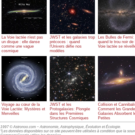
La Voie lactée n'est pas
JWST et les galaxies trop
Les Bulles de Fermi:
un disque : elle danse
précoces : quand
quand le trou noir de 
comme une vague
l'Univers défie nos
Voie lactée se réveill
cosmique
modèles
Voyage au cœur de la
JWST et les
Collision et Cannibal
Voie Lactée: Mystères et
Protogalaxies: Plongée
Comment les Grand
Merveilles
dans les Premières
Galaxies Absorbent l
Structures Cosmiques
Petites
1997 © Astronoo.com
− Astronomie, Astrophysique, Évolution et Écologie.
"Les données disponibles sur ce site peuvent être utilisées à condition que la sou