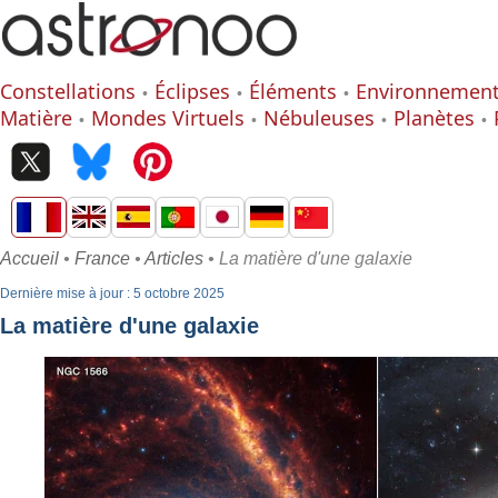
Constellations
Éclipses
Éléments
Environnemen
Matière
Mondes Virtuels
Nébuleuses
Planètes
Accueil
•
France
•
Articles
• La matière d'une galaxie
Dernière mise à jour : 5 octobre 2025
La matière d'une galaxie