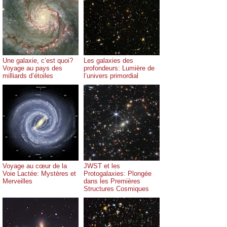
Une galaxie, c’est quoi?
Les galaxies des
Voyage au pays des
profondeurs: Lumière de
milliards d’étoiles
l’univers primordial
Voyage au cœur de la
JWST et les
Voie Lactée: Mystères et
Protogalaxies: Plongée
Merveilles
dans les Premières
Structures Cosmiques