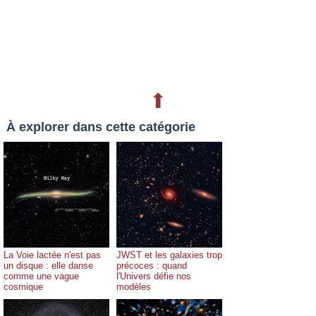
⬆
À explorer dans cette catégorie
La Voie lactée n'est pas
JWST et les galaxies trop
un disque : elle danse
précoces : quand
comme une vague
l'Univers défie nos
cosmique
modèles