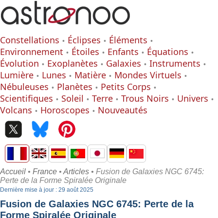
Constellations
Éclipses
Éléments
Environnement
Étoiles
Enfants
Équations
Évolution
Exoplanètes
Galaxies
Instruments
Lumière
Lunes
Matière
Mondes Virtuels
Nébuleuses
Planètes
Petits Corps
Scientifiques
Soleil
Terre
Trous Noirs
Univers
Volcans
Horoscopes
Nouveautés
Accueil
•
France
•
Articles
• Fusion de Galaxies NGC 6745:
Perte de la Forme Spiralée Originale
Dernière mise à jour : 29 août 2025
Fusion de Galaxies NGC 6745: Perte de la
Forme Spiralée Originale