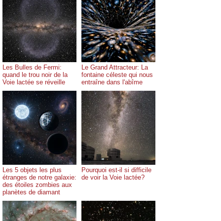
Les Bulles de Fermi:
Le Grand Attracteur: La
quand le trou noir de la
fontaine céleste qui nous
Voie lactée se réveille
entraîne dans l'abîme
Les 5 objets les plus
Pourquoi est-il si difficile
étranges de notre galaxie:
de voir la Voie lactée?
des étoiles zombies aux
planètes de diamant