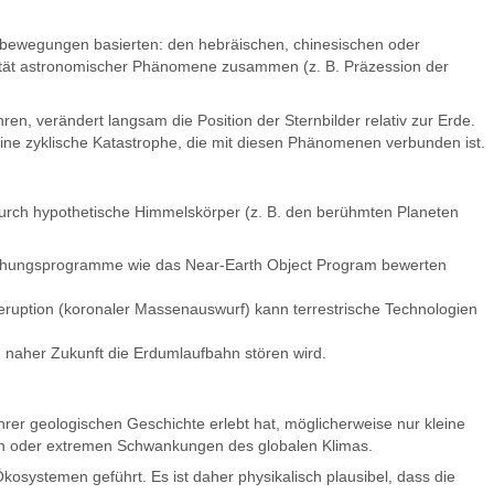
sbewegungen basierten: den hebräischen, chinesischen oder
zität astronomischer Phänomene zusammen (z. B. Präzession der
en, verändert langsam die Position der Sternbilder relativ zur Erde.
eine zyklische Katastrophe, die mit diesen Phänomenen verbunden ist.
durch hypothetische Himmelskörper (z. B. den berühmten Planeten
erwachungsprogramme wie das Near-Earth Object Program bewerten
ruption (koronaler Massenauswurf) kann terrestrische Technologien
in naher Zukunft die Erdumlaufbahn stören wird.
rer geologischen Geschichte erlebt hat, möglicherweise nur kleine
en oder extremen Schwankungen des globalen Klimas.
ystemen geführt. Es ist daher physikalisch plausibel, dass die