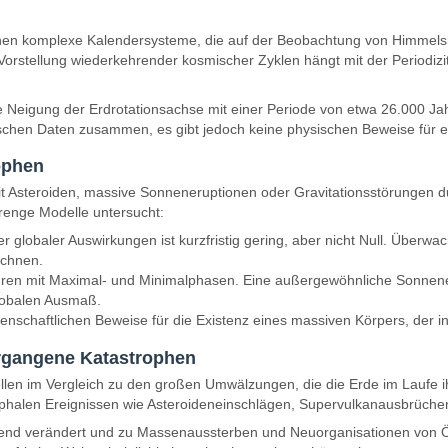
ionen komplexe Kalendersysteme, die auf der Beobachtung von Himmel
Vorstellung wiederkehrender kosmischer Zyklen hängt mit der Periodi
 Neigung der Erdrotationsachse mit einer Periode von etwa 26.000 Jahr
olischen Daten zusammen, es gibt jedoch keine physischen Beweise für 
ophen
it Asteroiden, massive Sonneneruptionen oder Gravitationsstörungen 
trenge Modelle untersucht:
r globaler Auswirkungen ist kurzfristig gering, aber nicht Null. Üb
echnen.
hren mit Maximal- und Minimalphasen. Eine außergewöhnliche Sonnene
globalen Ausmaß.
ssenschaftlichen Beweise für die Existenz eines massiven Körpers, der 
ergangene Katastrophen
llen im Vergleich zu den großen Umwälzungen, die die Erde im Laufe ih
rophalen Ereignissen wie Asteroideneinschlägen, Supervulkanausbrüch
end verändert und zu Massenaussterben und Neuorganisationen von Ökos