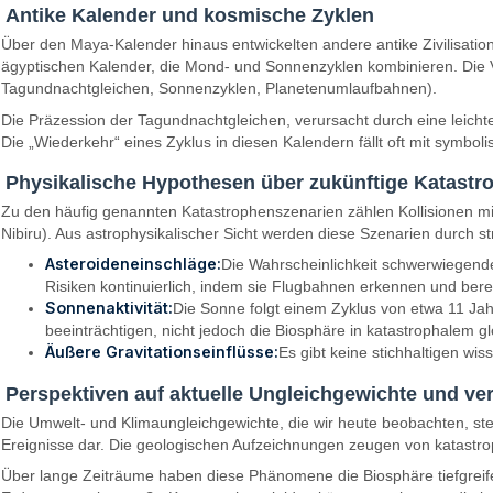
Antike Kalender und kosmische Zyklen
Über den Maya-Kalender hinaus entwickelten andere antike Zivilisat
ägyptischen Kalender, die Mond- und Sonnenzyklen kombinieren. Die 
Tagundnachtgleichen, Sonnenzyklen, Planetenumlaufbahnen).
Die Präzession der Tagundnachtgleichen, verursacht durch eine leichte
Die „Wiederkehr“ eines Zyklus in diesen Kalendern fällt oft mit symb
Physikalische Hypothesen über zukünftige Katastr
Zu den häufig genannten Katastrophenszenarien zählen Kollisionen m
Nibiru). Aus astrophysikalischer Sicht werden diese Szenarien durch s
Asteroideneinschläge:
Die Wahrscheinlichkeit schwerwiegende
Risiken kontinuierlich, indem sie Flugbahnen erkennen und ber
Sonnenaktivität:
Die Sonne folgt einem Zyklus von etwa 11 Ja
beeinträchtigen, nicht jedoch die Biosphäre in katastrophalem 
Äußere Gravitationseinflüsse:
Es gibt keine stichhaltigen wi
Perspektiven auf aktuelle Ungleichgewichte und v
Die Umwelt- und Klimaungleichgewichte, die wir heute beobachten, ste
Ereignisse dar. Die geologischen Aufzeichnungen zeugen von katast
Über lange Zeiträume haben diese Phänomene die Biosphäre tiefgreif