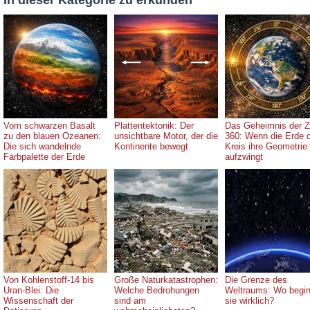
Vom schwarzen Basalt
Plattentektonik: Der
Das Geheimnis der Z
zu den blauen Ozeanen:
unsichtbare Motor, der die
360: Wenn die Erde
Die sich wandelnde
Kontinente bewegt
Kreis ihre Geometrie
Farbpalette der Erde
aufzwingt
Von Kohlenstoff-14 bis
Große Naturkatastrophen:
Die Grenze des
Uran-Blei: Die
Welche Bedrohungen
Weltraums: Wo begin
Wissenschaft der
sind am
sie wirklich?