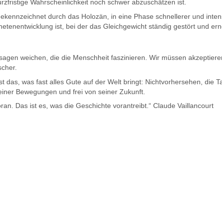
rzfristige Wahrscheinlichkeit noch schwer abzuschätzen ist.
gekennzeichnet durch das Holozän, in eine Phase schnellerer und inten
etenentwicklung ist, bei der das Gleichgewicht ständig gestört und ern
rsagen weichen, die die Menschheit faszinieren. Wir müssen akzeptier
scher.
st das, was fast alles Gute auf der Welt bringt: Nichtvorhersehen, die
einer Bewegungen und frei von seiner Zukunft.
ran. Das ist es, was die Geschichte vorantreibt.“ Claude Vaillancourt