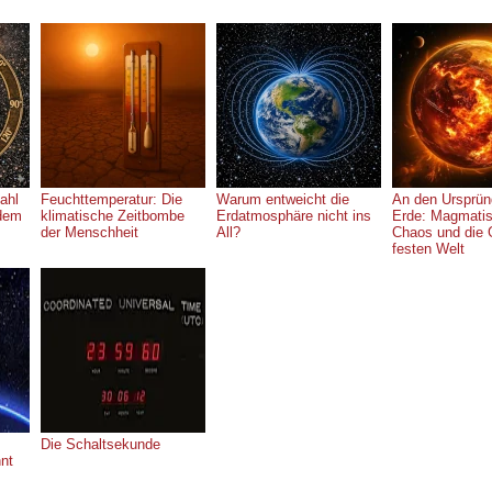
ahl
Feuchttemperatur: Die
Warum entweicht die
An den Ursprün
 dem
klimatische Zeitbombe
Erdatmosphäre nicht ins
Erde: Magmati
der Menschheit
All?
Chaos und die 
festen Welt
Die Schaltsekunde
nt