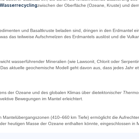
 Wasserrecycling
zwischen der Oberfläche (Ozeane, Kruste) und dem 
n Sedimenten und Basaltkruste beladen sind, dringen in den Erdmantel 
, was das teilweise Aufschmelzen des Erdmantels auslöst und die Vulk
icht wasserführender Mineralien (wie Lawsonit, Chlorit oder Serpentin
 Das aktuelle geochemische Modell geht davon aus, dass jedes Jahr 
ens der Ozeane und des globalen Klimas über die
tektonischer Thermo
nvektive Bewegungen im Mantel erleichtert.
Mantelübergangszonen (410–660 km Tiefe) ermöglicht die Aufrechterha
der heutigen Masse der Ozeane enthalten könnte, eingeschlossen in M