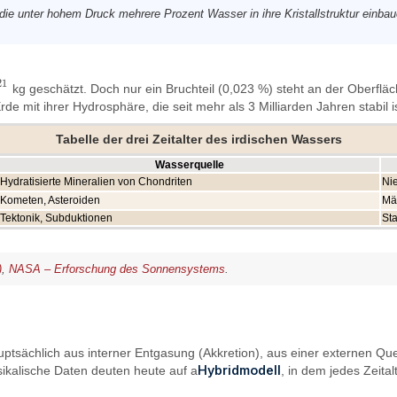
ie unter hohem Druck mehrere Prozent Wasser in ihre Kristallstruktur einba
21
kg geschätzt. Doch nur ein Bruchteil (0,023 %) steht an der Oberfläc
rde mit ihrer Hydrosphäre, die seit mehr als 3 Milliarden Jahren stabil i
Tabelle der drei Zeitalter des irdischen Wassers
Wasserquelle
Hydratisierte Mineralien von Chondriten
Ni
Kometen, Asteroiden
Mä
Tektonik, Subduktionen
St
)
,
NASA – Erforschung des Sonnensystems
.
hauptsächlich aus interner Entgasung (Akkretion), aus einer externen
Hybridmodell
ikalische Daten deuten heute auf a
, in dem jedes Zeita