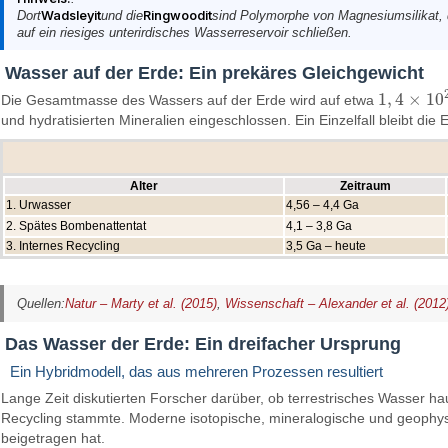
Dort
Wadsleyit
und die
Ringwoodit
sind Polymorphe von Magnesiumsilikat, d
auf ein riesiges unterirdisches Wasserreservoir schließen.
Wasser auf der Erde: Ein prekäres Gleichgewicht
1
,
4
×
10
Die Gesamtmasse des Wassers auf der Erde wird auf etwa
1
,
4
×
10
21
und hydratisierten Mineralien eingeschlossen. Ein Einzelfall bleibt die E
Alter
Zeitraum
1. Urwasser
4,56 – 4,4 Ga
2. Spätes Bombenattentat
4,1 – 3,8 Ga
3. Internes Recycling
3,5 Ga – heute
Quellen:
Natur – Marty et al. (2015)
,
Wissenschaft – Alexander et al. (2012
Das Wasser der Erde: Ein dreifacher Ursprung
Ein Hybridmodell, das aus mehreren Prozessen resultiert
Lange Zeit diskutierten Forscher darüber, ob terrestrisches Wasser 
Recycling stammte. Moderne isotopische, mineralogische und geophys
beigetragen hat.