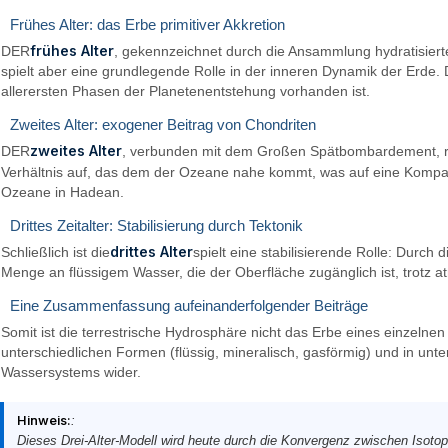
Frühes Alter: das Erbe primitiver Akkretion
frühes Alter
DER
, gekennzeichnet durch die Ansammlung hydratisierte
spielt aber eine grundlegende Rolle in der inneren Dynamik der Erde.
allerersten Phasen der Planetenentstehung vorhanden ist.
Zweites Alter: exogener Beitrag von Chondriten
zweites Alter
DER
, verbunden mit dem Großen Spätbombardement, re
Verhältnis auf, das dem der Ozeane nahe kommt, was auf eine Kompatib
Ozeane in Hadean.
Drittes Zeitalter: Stabilisierung durch Tektonik
drittes Alter
Schließlich ist die
spielt eine stabilisierende Rolle: Durch
Menge an flüssigem Wasser, die der Oberfläche zugänglich ist, trotz 
Eine Zusammenfassung aufeinanderfolgender Beiträge
Somit ist die terrestrische Hydrosphäre nicht das Erbe eines einzelne
unterschiedlichen Formen (flüssig, mineralisch, gasförmig) und in unte
Wassersystems wider.
Hinweis:
:
Dieses Drei-Alter-Modell wird heute durch die Konvergenz zwischen Isotop