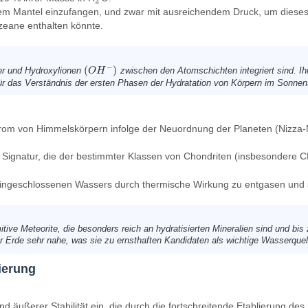
2
inem Mantel einzufangen, und zwar mit ausreichendem Druck, um dieses
zeane enthalten könnte.
−
(
)
ser und Hydroxylionen
zwischen den Atomschichten integriert sind. Ih
(
O
O
H
H
−
)
für das Verständnis der ersten Phasen der Hydratation von Körpern im Sonn
ustrom von Himmelskörpern infolge der Neuordnung der Planeten (Nizz
 Signatur, die der bestimmter Klassen von Chondriten (insbesondere 
eingeschlossenen Wassers durch thermische Wirkung zu entgasen und so
itive Meteorite, die besonders reich an hydratisierten Mineralien sind und bi
 Erde sehr nahe, was sie zu ernsthaften Kandidaten als wichtige Wasserquell
sierung
 und äußerer Stabilität ein, die durch die fortschreitende Etablierung d