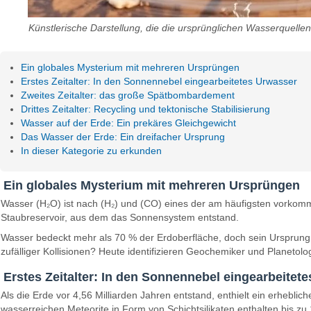
Künstlerische Darstellung, die die ursprünglichen Wasserquellen
Ein globales Mysterium mit mehreren Ursprüngen
Erstes Zeitalter: In den Sonnennebel eingearbeitetes Urwasser
Zweites Zeitalter: das große Spätbombardement
Drittes Zeitalter: Recycling und tektonische Stabilisierung
Wasser auf der Erde: Ein prekäres Gleichgewicht
Das Wasser der Erde: Ein dreifacher Ursprung
In dieser Kategorie zu erkunden
Ein globales Mysterium mit mehreren Ursprüngen
Wasser (H₂O) ist nach (H₂) und (CO) eines der am häufigsten vorkom
Staubreservoir, aus dem das Sonnensystem entstand.
Wasser bedeckt mehr als 70 % der Erdoberfläche, doch sein Ursprung w
zufälliger Kollisionen? Heute identifizieren Geochemiker und Planetol
Erstes Zeitalter: In den Sonnennebel eingearbeitet
Als die Erde vor 4,56 Milliarden Jahren entstand, enthielt ein erheblich
wasserreichen Meteorite in Form von Schichtsilikaten enthalten bis zu