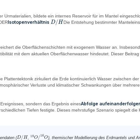
r Urmaterialien, bildete ein internes Reservoir für im Mantel eingesch
/
Isotopenverhältnis
 DER
D
D
/
H
H
Die Entstehung bestimmter Manteleinsc
ichert die Oberflächenschichten mit exogenem Wasser an. Insbesonde
ilität mit dem aktuellen Oberflächenwasser hindeutet. Dieser Beitrag 
 die Plattentektonik zirkuliert die Erde kontinuierlich Wasser zwische
atmosphärischer Verluste und klimatischer Schwankungen über mehrere M
Abfolge aufeinanderfolge
n Ereignisses, sondern das Ergebnis eines
rschiedlichen Tiefen festigte. Dieses mehrstufige Szenario spiegelt die
16
18
/
/
endaten (
,
), thermischer Modellierung des Erdmantels und A
D
D
/
H
H
18
O
O
/
16
O
O