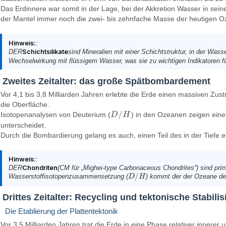
Das Erdinnere war somit in der Lage, bei der Akkretion Wasser in se
der Mantel immer noch die zwei- bis zehnfache Masse der heutigen O
Hinweis:
:
DER
Schichtsilikate
sind Mineralien mit einer Schichtstruktur, in der Was
Wechselwirkung mit flüssigem Wasser, was sie zu wichtigen Indikatoren 
Zweites Zeitalter: das große Spätbombardement
Vor 4,1 bis 3,8 Milliarden Jahren erlebte die Erde einen massiven Z
die Oberfläche.
/
Isotopenanalysen von Deuterium (
D
H
) in den Ozeanen zeigen eine
D
/
H
unterscheidet.
Durch die Bombardierung gelang es auch, einen Teil des in der Tiefe 
Hinweis:
:
DER
Chondriten
(CM für „Mighei-type Carbonaceous Chondrites“) sind prim
/
Wasserstoffisotopenzusammensetzung (
) kommt der der Ozeane der
D
D
/
H
H
Drittes Zeitalter: Recycling und tektonische Stabili
Die Etablierung der Plattentektonik
Vor 3,5 Milliarden Jahren trat die Erde in eine Phase relativer innerer