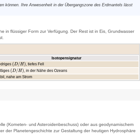
uen können. Ihre Anwesenheit in der Übergangszone des Erdmantels lässt
he in flüssiger Form zur Verfügung. Der Rest ist in Eis, Grundwasser
st.
Isotopensignatur
(
/
)
edriges
, tiefes Fell
(
D
D
/
H
H
)
(
/
)
ßiges
, in der Nähe des Ozeans
(
D
D
/
H
H
)
abil, nahe am Strom
 Quelle (Kometen- und Asteroidenbeschuss) oder aus geodynamischem
lter der Planetengeschichte zur Gestaltung der heutigen Hydrosphäre