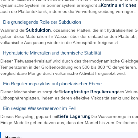
Kontinuierliches
dynamische System im Sonnensystem ermöglicht a
auch die Plattentektonik, indem es die Verwerfungsreibung verringert.
Die grundlegende Rolle der Subduktion
Subduktion
Während der
, ozeanische Platten, die mit hydratisierte
geben diese Materialien ihr Wasser über der eintauchenden Platte ab
vulkanische Ausgasung wieder in die Atmosphäre freigesetzt.
Hydratisierte Mineralien und thermische Stabilität
Dieser Tiefwasserkreislauf wird durch das thermodynamische Gleichgew
Temperaturen in der Größenordnung von 500 bis 800 °C dehydrieren.
vergleichbare Menge durch vulkanische Aktivität freigesetzt wird.
Ein Regulierungszyklus auf planetarischer Ebene
langfristige Regulierung
Dieser Mechanismus sorgt dafür
des Volum
Lithosphärenplatten, indem es deren effektive Viskosität senkt und ko
Ein riesiges Wasserreservoir im Fell
tiefe Lagerung
Dieses Recycling, gepaart mit
Die Wassermenge in den 
Einige Modelle gehen davon aus, dass der Mantel bis zum Dreifachen 
Hinweis:
: