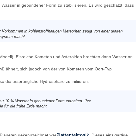
 Wasser in gebundener Form zu stabilisieren. Es wird geschätzt, dass
r Vorkommen in kohlenstoffhaltigen Meteoriten zeugt von einer uralten
ensystem macht.
a-Modell). Eisreiche Kometen und Asteroiden brachten dann Wasser an
CM) ähnelt, sich jedoch von der von Kometen vom Oort-Typ
 die ursprüngliche Hydrosphäre zu initiieren.
s zu 10 % Wasser in gebundener Form enthalten. Ihre
e für die frühe Erde macht.
Plattentektonik
es Planeten gekennzeichnet war
. Dieses einzigartige