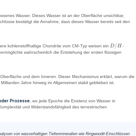
lossenes Wasser. Dieses Wasser ist an der Oberfläche unsichtbar,
hlüsse bestätigt die Annahme, dass dieses Wasser bereits seit den
/
re kohlenstoffhaltige Chondrite vom CM-Typ weisen ein
D
H
-
D
/
H
ermöglichte wahrscheinlich die Entstehung der ersten flüssigen
n der Oberfläche und dem Inneren. Dieser Mechanismus erklärt, warum die
illiarden Jahre hinweg im Allgemeinen stabil geblieben ist.
nder Prozesse
, wo jede Epoche die Existenz von Wasser in
 Komplexität und Widerstandsfähigkeit des terrestrischen
nalysen von wasserhaltigen Tiefenmineralien wie Ringwoodit-Einschlüssen