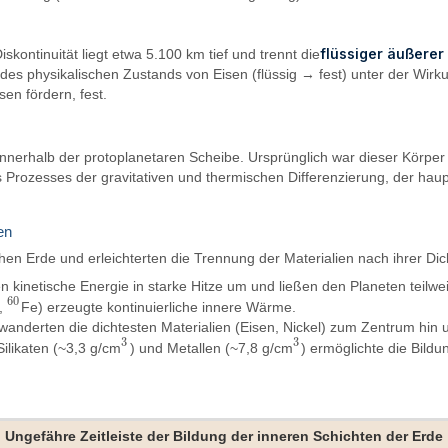
flüssiger äußerer
ontinuität liegt etwa 5.100 km tief und trennt die
s physikalischen Zustands von Eisen (flüssig → fest) unter der Wirkun
sen fördern, fest.
n
 innerhalb der protoplanetaren Scheibe. Ursprünglich war dieser Körp
s Prozesses der gravitativen und thermischen Differenzierung, der haup
en
en Erde und erleichterten die Trennung der Materialien nach ihrer Dic
n kinetische Energie in starke Hitze um und ließen den Planeten teilw
60
l,
Fe) erzeugte kontinuierliche innere Wärme.
60
wanderten die dichtesten Materialien (Eisen, Nickel) zum Zentrum hin 
3
3
ilikaten (~3,3 g/cm
) und Metallen (~7,8 g/cm
) ermöglichte die Bildu
3
3
Ungefähre Zeitleiste der Bildung der inneren Schichten der Erde