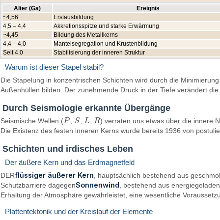
Alter (Ga)
Ereignis
~4,56
Erstausbildung
4,5 – 4,4
Akkretionsspitze und starke Erwärmung
~4,45
Bildung des Metallkerns
4,4 – 4,0
Mantelsegregation und Krustenbildung
Seit 4.0
Stabilisierung der inneren Struktur
Warum ist dieser Stapel stabil?
Die Stapelung in konzentrischen Schichten wird durch die Minimierung 
Außenhüllen bilden. Der zunehmende Druck in der Tiefe verändert die 
Durch Seismologie erkannte Übergänge
Seismische Wellen (
P
,
S
,
L
,
R
) verraten uns etwas über die innere 
P
S
L
R
Die Existenz des festen inneren Kerns wurde bereits 1936 von postulie
Schichten und irdisches Leben
Der äußere Kern und das Erdmagnetfeld
flüssiger äußerer Kern
DER
, hauptsächlich bestehend aus geschmol
Sonnenwind
Schutzbarriere dagegen
, bestehend aus energiegeladene
Erhaltung der Atmosphäre gewährleistet, eine wesentliche Voraussetz
Plattentektonik und der Kreislauf der Elemente