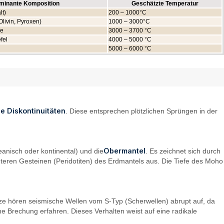
minante Komposition
Geschätzte Temperatur
lt)
200 – 1000°C
livin, Pyroxen)
1000 – 3000°C
de
3000 – 3700 °C
fel
4000 – 5000 °C
5000 – 6000 °C
e Diskontinuitäten
. Diese entsprechen plötzlichen Sprüngen in der
Obermantel
eanisch oder kontinental) und die
. Es zeichnet sich durch
hteren Gesteinen (Peridotiten) des Erdmantels aus. Die Tiefe des Moho
nze hören seismische Wellen vom S-Typ (Scherwellen) abrupt auf, da
he Brechung erfahren. Dieses Verhalten weist auf eine radikale