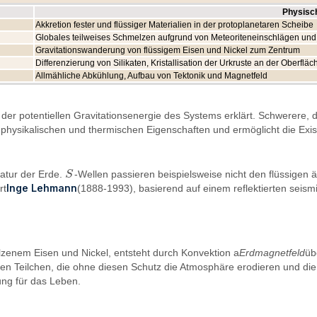
Physisc
Akkretion fester und flüssiger Materialien in der protoplanetaren Scheibe
Globales teilweises Schmelzen aufgrund von Meteoriteneinschlägen und 
Gravitationswanderung von flüssigem Eisen und Nickel zum Zentrum
Differenzierung von Silikaten, Kristallisation der Urkruste an der Oberfläc
Allmähliche Abkühlung, Aufbau von Tektonik und Magnetfeld
der potentiellen Gravitationsenergie des Systems erklärt. Schwerere, d
physikalischen und thermischen Eigenschaften und ermöglicht die Exis
Natur der Erde.
S
-Wellen passieren beispielsweise nicht den flüssige
S
Inge Lehmann
rt
(1888-1993), basierend auf einem reflektierten seis
zenem Eisen und Nickel, entsteht durch Konvektion a
Erdmagnetfeld
üb
n Teilchen, die ohne diesen Schutz die Atmosphäre erodieren und die 
ung für das Leben.