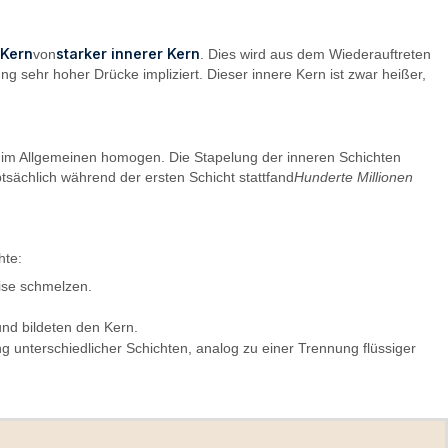
 Kern
starker innerer Kern
von
. Dies wird aus dem Wiederauftreten
g sehr hoher Drücke impliziert. Dieser innere Kern ist zwar heißer,
er im Allgemeinen homogen. Die Stapelung der inneren Schichten
tsächlich während der ersten Schicht stattfand
Hunderte Millionen
hte:
eise schmelzen.
und bildeten den Kern.
ng unterschiedlicher Schichten, analog zu einer Trennung flüssiger