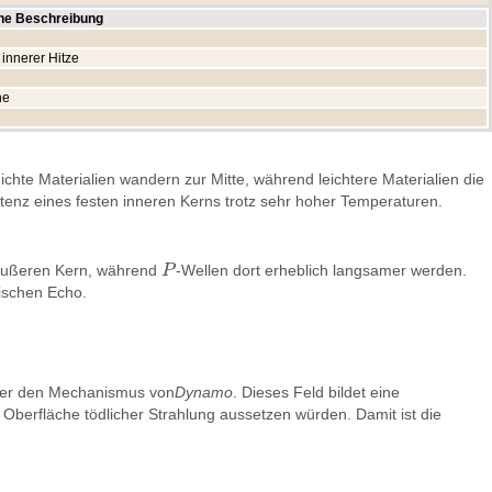
he Beschreibung
innerer Hitze
he
ichte Materialien wandern zur Mitte, während leichtere Materialien die
tenz eines festen inneren Kerns trotz sehr hoher Temperaturen.
n äußeren Kern, während
P
-Wellen dort erheblich langsamer werden.
P
mischen Echo.
er den Mechanismus von
Dynamo
. Dieses Feld bildet eine
Oberfläche tödlicher Strahlung aussetzen würden. Damit ist die