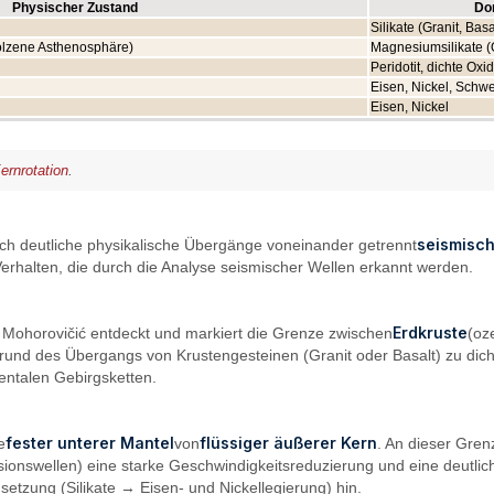
Physischer Zustand
Do
Silikate (Granit, Basa
molzene Asthenosphäre)
Magnesiumsilikate (O
Peridotit, dichte Oxi
Eisen, Nickel, Schwe
Eisen, Nickel
ernrotation
.
seismisch
rch deutliche physikalische Übergänge voneinander getrennt
alten, die durch die Analyse seismischer Wellen erkannt werden.
Erdkruste
 Mohorovičić entdeckt und markiert die Grenze zwischen
(oz
grund des Übergangs von Krustengesteinen (Granit oder Basalt) zu dic
entalen Gebirgsketten.
fester unterer Mantel
flüssiger äußerer Kern
e
von
. An dieser Gre
sionswellen) eine starke Geschwindigkeitsreduzierung und eine deutlic
etzung (Silikate → Eisen- und Nickellegierung) hin.