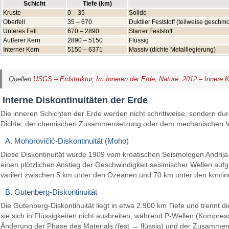
Schicht
Tiefe (km)
Kruste
0 – 35
Solide
Oberfell
35 – 670
Duktiler Feststoff (teilweise gesch
Unteres Fell
670 – 2890
Starrer Feststoff
Äußerer Kern
2890 – 5150
Flüssig
Interner Kern
5150 – 6371
Massiv (dichte Metalllegierung)
Quellen:
USGS – Erdstruktur
,
Im Inneren der Erde
,
Nature, 2012 – Innere K
Interne Diskontinuitäten der Erde
Die inneren Schichten der Erde werden nicht schrittweise, sondern du
Dichte, der chemischen Zusammensetzung oder dem mechanischen Verh
A. Mohorovičić-Diskontinuität (Moho)
Diese Diskontinuität wurde 1909 vom kroatischen Seismologen Andrija
einen plötzlichen Anstieg der Geschwindigkeit seismischer Wellen auf
variiert zwischen 5 km unter den Ozeanen und 70 km unter den kontin
B. Gutenberg-Diskontinuität
Die Gutenberg-Diskontinuität liegt in etwa 2.900 km Tiefe und trennt di
sie sich in Flüssigkeiten nicht ausbreiten, während P-Wellen (Kompres
Änderung der Phase des Materials (fest → flüssig) und der Zusammens