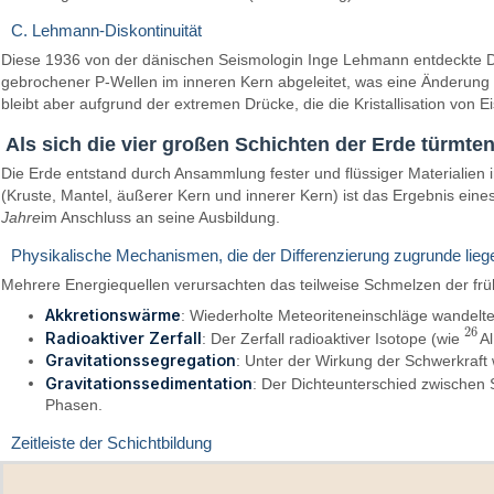
C. Lehmann-Diskontinuität
Diese 1936 von der dänischen Seismologin Inge Lehmann entdeckte Disk
gebrochener P-Wellen im inneren Kern abgeleitet, was eine Änderung de
bleibt aber aufgrund der extremen Drücke, die die Kristallisation von Ei
Als sich die vier großen Schichten der Erde türmte
Die Erde entstand durch Ansammlung fester und flüssiger Materialien
(Kruste, Mantel, äußerer Kern und innerer Kern) ist das Ergebnis eine
Jahre
im Anschluss an seine Ausbildung.
Physikalische Mechanismen, die der Differenzierung zugrunde lieg
Mehrere Energiequellen verursachten das teilweise Schmelzen der früh
Akkretionswärme
: Wiederholte Meteoriteneinschläge wandelte
26
Radioaktiver Zerfall
: Der Zerfall radioaktiver Isotope (wie
A
26
Gravitationssegregation
: Unter der Wirkung der Schwerkraft 
Gravitationssedimentation
: Der Dichteunterschied zwischen S
Phasen.
Zeitleiste der Schichtbildung