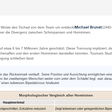
Michael Brunet
er Wüste des Tschad von dem Team um entdeckt
(1940-
 über die Divergenz zwischen Schimpansen und Homininen.
twa 6 bis 7 Millionen Jahre geschätzt. Diese Trennung impliziert, 
naffen und den ersten Homininen darstellen könnten. Toumaïs Studie
egung schließen lässt.
die das Rückenmark verläuft. Seine Position und Ausrichtung ermöglichen ei
 es bei zweibeinigen Menschen weiter vorn unter dem Schädel liegt, was darau
einen teilweisen Bipedalismus hindeutet.
Morphologischer Vergleich alter Homininen
Hauptmerkmal
tgeschritten, Eckzähne reduziert
Zeigt teilweisen oder gelegentlichen Bipe