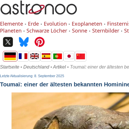
Elemente
Erde
Evolution
Exoplaneten
Finstern
Planeten
Schwarze Löcher
Sonne
Sternbilder
S
Startseite
•
Deutschland
•
Artikel
• Toumaï: einer der ältesten 
Letzte Aktualisierung: 8. September 2025
Toumaï: einer der ältesten bekannten Hominin