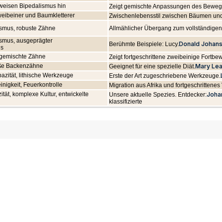
lweisen Bipedalismus hin
Zeigt gemischte Anpassungen des Beweg
eibeiner und Baumkletterer
Zwischenlebensstil zwischen Bäumen un
ismus, robuste Zähne
Allmählicher Übergang zum vollständigen
ismus, ausgeprägter
Donald Johan
Berühmte Beispiele: Lucy.
us
 gemischte Zähne
Zeigt fortgeschrittene zweibeinige Fortb
oße Backenzähne
Mary Le
Geeignet für eine spezielle Diät.
azität, lithische Werkzeuge
Erste der Art zugeschriebene Werkzeuge.
inigkeit, Feuerkontrolle
Migration aus Afrika und fortgeschrittenes
ät, komplexe Kultur, entwickelte
Joha
Unsere aktuelle Spezies. Entdecker:
klassifizierte