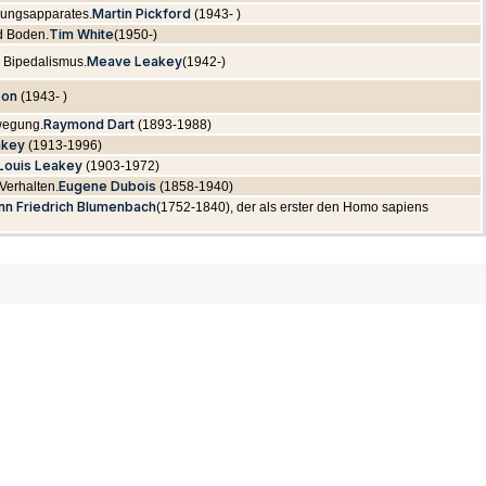
Martin Pickford
ungsapparates.
(1943- )
Tim White
d Boden.
(1950-)
Meave Leakey
 Bipedalismus.
(1942-)
son
(1943- )
Raymond Dart
ewegung.
(1893-1988)
akey
(1913-1996)
Louis Leakey
(1903-1972)
Eugene Dubois
 Verhalten.
(1858-1940)
nn Friedrich Blumenbach
(1752-1840), der als erster den Homo sapiens