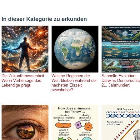
In dieser Kategorie zu erkunden
Die Zukunftsbessenheit:
Welche Regionen der
Schnelle Evolution:
Wenn Vorhersage das
Welt bleiben während der
Darwins Donnerschla
Lebendige prägt
nächsten Eiszeit
21. Jahrhundert
bewohnbar?