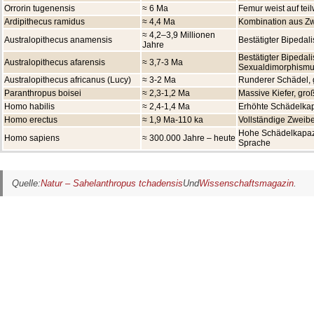
Orrorin tugenensis
≈ 6 Ma
Femur weist auf tei
Ardipithecus ramidus
≈ 4,4 Ma
Kombination aus Zw
≈ 4,2–3,9 Millionen
Australopithecus anamensis
Bestätigter Bipedal
Jahre
Bestätigter Bipedal
Australopithecus afarensis
≈ 3,7-3 Ma
Sexualdimorphism
Australopithecus africanus (Lucy)
≈ 3-2 Ma
Runderer Schädel,
Paranthropus boisei
≈ 2,3-1,2 Ma
Massive Kiefer, gr
Homo habilis
≈ 2,4-1,4 Ma
Erhöhte Schädelkap
Homo erectus
≈ 1,9 Ma-110 ka
Vollständige Zweibe
Hohe Schädelkapazit
Homo sapiens
≈ 300.000 Jahre – heute
Sprache
Quelle:
Natur – Sahelanthropus tchadensis
Und
Wissenschaftsmagazin
.