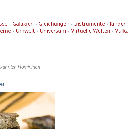
isse
Galaxien
Gleichungen
Instrumente
Kinder
terne
Umwelt
Universum
Virtuelle Welten
Vulk
bekannten Homininen
en