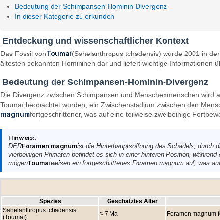
Bedeutung der Schimpansen-Hominin-Divergenz
In dieser Kategorie zu erkunden
Entdeckung und wissenschaftlicher Kontext
Toumaï
Das Fossil von
(Sahelanthropus tchadensis) wurde 2001 in d
ältesten bekannten Homininen dar und liefert wichtige Informationen
Bedeutung der Schimpansen-Hominin-Divergenz
Die Divergenz zwischen Schimpansen und Menschenmenschen wird auf e
Toumaï beobachtet wurden, ein Zwischenstadium zwischen den Mensche
magnum
fortgeschrittener, was auf eine teilweise zweibeinige Fortbew
Hinweis:
:
DER
Foramen magnum
ist die Hinterhauptsöffnung des Schädels, durch 
vierbeinigen Primaten befindet es sich in einer hinteren Position, während
mögen
Toumaï
weisen ein fortgeschrittenes Foramen magnum auf, was auf 
Spezies
Geschätztes Alter
Sahelanthropus tchadensis
≈ 7 Ma
Foramen magnum for
(Toumaï)