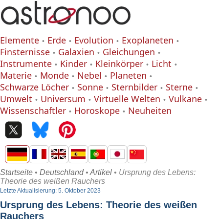
Elemente
Erde
Evolution
Exoplaneten
Finsternisse
Galaxien
Gleichungen
Instrumente
Kinder
Kleinkörper
Licht
Materie
Monde
Nebel
Planeten
Schwarze Löcher
Sonne
Sternbilder
Sterne
Umwelt
Universum
Virtuelle Welten
Vulkane
Wissenschaftler
Horoskope
Neuheiten
Startseite
•
Deutschland
•
Artikel
• Ursprung des Lebens:
Theorie des weißen Rauchers
Letzte Aktualisierung: 5. Oktober 2023
Ursprung des Lebens: Theorie des weißen
Rauchers