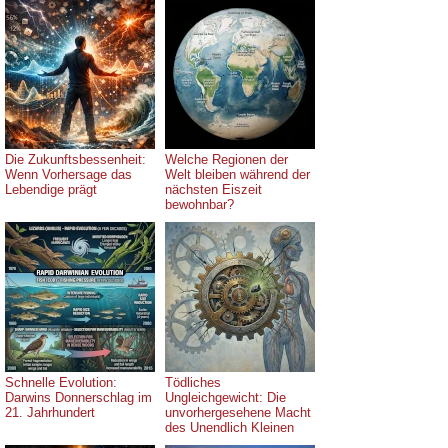
Die Zukunftsbessenheit:
Welche Regionen der
Wenn Vorhersage das
Welt bleiben während der
Lebendige prägt
nächsten Eiszeit
bewohnbar?
Schnelle Evolution:
Tödliches
Darwins Donnerschlag im
Ungleichgewicht: Die
21. Jahrhundert
unvorhergesehene Macht
des Unendlich Kleinen