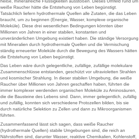
heiße, mineralreiche Flüssigkeiten ausstoßen. Dieses Umfeld rund um
weiße Raucher hätte die Entstehung von Leben begünstigt.
Tatsächlich liefern hydrothermale Quellen alle Zutaten, die das Leben
braucht, um zu beginnen (Energie, Wasser, komplexe organische
Moleküle). Diese drei wesentlichen Bedingungen könnten über
Millionen von Jahren in einer stabilen, konstanten und
unveränderlichen Umgebung existiert haben. Die ständige Versorgung
mit Mineralien durch hydrothermale Quellen und die Vermischung
ständig erneuerter Moleküle durch die Bewegung des Wassers hätten
die Entstehung von Leben begünstigt.
Das Leben wäre durch gelegentliche, zufällige, zufällige molekulare
Zusammenschlüsse entstanden, geschützt vor ultravioletten Strahlen
und kosmischer Strahlung. In dieser stabilen Umgebung, die weiße
Raucher über Millionen von Jahren geschaffen haben, führten die
immer komplexer werdenden organischen Moleküle zu Aminosäuren,
die die Bausteine ​​des Lebens sind. Dann, immer gelegentlich, zufällig
und zufällig, konnten sich verschiedene Protozellen bilden, bis sie
durch natürliche Selektion zu Zellen und dann zu Mikroorganismen
führten.
Zusammenfassend lässt sich sagen, dass weiße Raucher
(hydrothermale Quellen) stabile Umgebungen sind, die reich an
Nährstoffen sind, darunter Wasser, reaktive Chemikalien, Kohlenstoff,