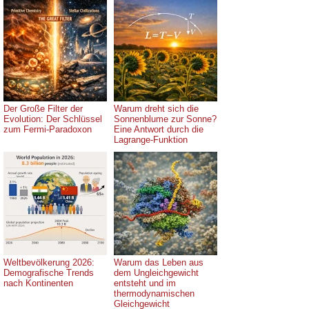
Der Große Filter der
Warum dreht sich die
Evolution: Der Schlüssel
Sonnenblume zur Sonne?
zum Fermi-Paradoxon
Eine Antwort durch die
Lagrange-Funktion
Weltbevölkerung 2026:
Warum das Leben aus
Demografische Trends
dem Ungleichgewicht
nach Kontinenten
entsteht und im
thermodynamischen
Gleichgewicht