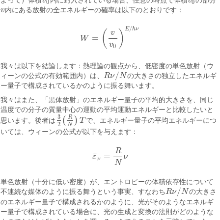
よって）体積
v
内に封入されている場合、任意の時点で体積
v
の部分
v
0
v
0
0
0
v
内にある放射の全エネルギーの確率は以下のとおりです：
v
/
E
h
ν
(
)
v
=
W
W
=
(
v
v
0
)
E
/
h
ν
v
0
我々は以下を結論します：熱理論の観点から、低密度の単色放射（ウ
/
ィーンの公式の有効範囲内）は、
R
ν
N
の大きさの独立したエネルギ
R
ν
/
N
ー量子で構成されているかのように振る舞います。
我々はまた、「黒体放射」のエネルギー量子の平均的大きさを、同じ
温度での分子の質量中心の運動の平均運動エネルギーと比較したいと
3
R
(
)
思います。後者は
T
で、エネルギー量子の平均エネルギーにつ
3
2
(
R
N
)
T
2
N
いては、ウィーンの公式が以下を与えます：
R
¯
=
ε
ν
ε
¯
ν
=
R
N
ν
ν
N
単色放射（十分に低い密度）が、エントロピーの体積依存性について
/
不連続な媒体のように振る舞うという事実、すなわち
R
ν
N
の大きさ
R
ν
/
N
のエネルギー量子で構成されるかのように、光がそのようなエネルギ
ー量子で構成されている場合に、光の生成と変換の法則がどのような