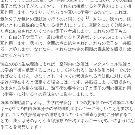
ましょう： 完全に反射する壁を持つ空洞で、そこにはいくつかの自由
電子と気体分子が入っており、それらは接近すると保存力によって相
互作用します。つまり、それらはお互いに衝突するのです。これは、
[1]
気体分子が気体の運動論で行うのと同じです
。さらに、我々は、距
離とともに直線的に増加する復元力によって、空間的によく分離され
た点に結合されたいくつかの電子を考慮します。これらの電子もま
た、自由分子や電子と非常に接近すると保存ポテンシャルによって相
互作用します。我々は、空間の点に結合されたこれらの電子を「共振
器」と称します。なぜなら、それらは特定の周期の電磁波を吸収し放
出するからです。
現在の光の生成理論によれば、空洞内の放射は（マクスウェル理論と
力学的平衡を仮定することによって得られる）黒体放射と同一でなけ
ればなりません。少なくとも、すべての考慮される周波数に対して共
振器が存在すると仮定する場合には。まず、共振器によって吸収され
放出される放射を無視し、熱平衡の要件と分子と電子の間の相互作用
（衝突）に対するその意味合いに集中しましょう。
気体の運動論によれば、力学的平衡は、1つの共振器の平均運動エネル
ギーが1つの自由気体分子の平均運動エネルギーに等しいことを要求し
ます。1つの共振器電子の運動を3つの互いに垂直な振動に分解するこ
¯
とで、我々はそのような直線振動の平均エネルギー
ε
が以下のようにな
ε
¯
ることを発見します：