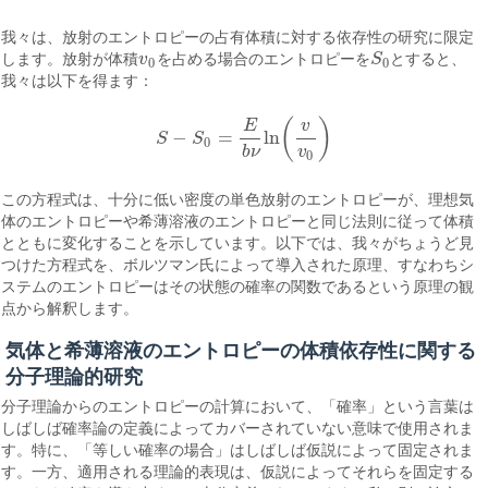
我々は、放射のエントロピーの占有体積に対する依存性の研究に限定
します。放射が体積
v
を占める場合のエントロピーを
S
とすると、
v
0
S
0
0
0
我々は以下を得ます：
(
)
E
v
−
=
ln
S
S
S
−
S
0
=
E
b
ν
ln
(
v
v
0
)
0
b
ν
v
0
この方程式は、十分に低い密度の単色放射のエントロピーが、理想気
体のエントロピーや希薄溶液のエントロピーと同じ法則に従って体積
とともに変化することを示しています。以下では、我々がちょうど見
つけた方程式を、ボルツマン氏によって導入された原理、すなわちシ
ステムのエントロピーはその状態の確率の関数であるという原理の観
点から解釈します。
気体と希薄溶液のエントロピーの体積依存性に関する
分子理論的研究
分子理論からのエントロピーの計算において、「確率」という言葉は
しばしば確率論の定義によってカバーされていない意味で使用されま
す。特に、「等しい確率の場合」はしばしば仮説によって固定されま
す。一方、適用される理論的表現は、仮説によってそれらを固定する