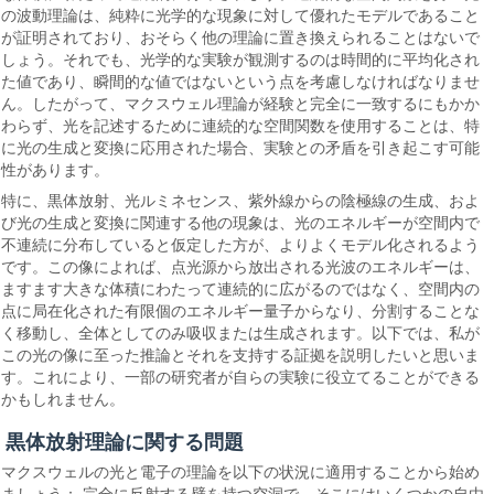
の波動理論は、純粋に光学的な現象に対して優れたモデルであること
が証明されており、おそらく他の理論に置き換えられることはないで
しょう。それでも、光学的な実験が観測するのは時間的に平均化され
た値であり、瞬間的な値ではないという点を考慮しなければなりませ
ん。したがって、マクスウェル理論が経験と完全に一致するにもかか
わらず、光を記述するために連続的な空間関数を使用することは、特
に光の生成と変換に応用された場合、実験との矛盾を引き起こす可能
性があります。
特に、黒体放射、光ルミネセンス、紫外線からの陰極線の生成、およ
び光の生成と変換に関連する他の現象は、光のエネルギーが空間内で
不連続に分布していると仮定した方が、よりよくモデル化されるよう
です。この像によれば、点光源から放出される光波のエネルギーは、
ますます大きな体積にわたって連続的に広がるのではなく、空間内の
点に局在化された有限個のエネルギー量子からなり、分割することな
く移動し、全体としてのみ吸収または生成されます。以下では、私が
この光の像に至った推論とそれを支持する証拠を説明したいと思いま
す。これにより、一部の研究者が自らの実験に役立てることができる
かもしれません。
黒体放射理論に関する問題
マクスウェルの光と電子の理論を以下の状況に適用することから始め