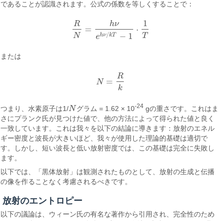
であることが認識されます。公式の係数を等しくすることで：
1
R
h
ν
=
⋅
R
N
=
h
ν
e
h
ν
/
k
T
−
1
⋅
1
T
/
−
1
N
T
h
ν
k
T
e
または
R
=
N
N
=
R
k
k
-24
つまり、水素原子は1/
N
グラム = 1.62 × 10
gの重さです。これはま
N
さにプランク氏が見つけた値で、他の方法によって得られた値と良く
一致しています。これは我々を以下の結論に導きます：放射のエネル
ギー密度と波長が大きいほど、我々が使用した理論的基礎は適切で
す。しかし、短い波長と低い放射密度では、この基礎は完全に失敗し
ます。
以下では、「黒体放射」は観測されたものとして、放射の生成と伝播
の像を作ることなく考慮されるべきです。
放射のエントロピー
以下の議論は、ウィーン氏の有名な著作から引用され、完全性のため