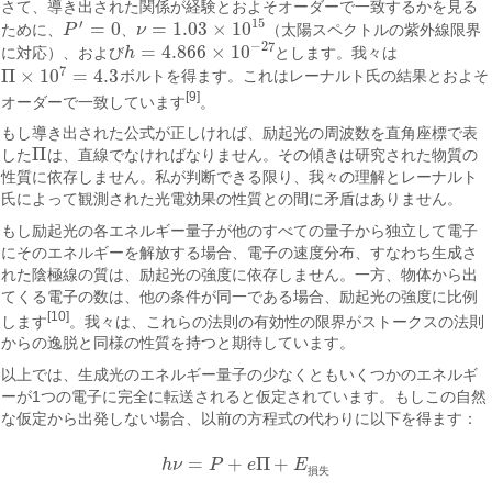
さて、導き出された関係が経験とおよそオーダーで一致するかを見る
15
′
=
0
=
1.03
×
10
ために、
P
、
ν
（太陽スペクトルの紫外線限界
P
′
=
0
ν
=
1.03
×
10
15
−
27
=
4.866
×
10
に対応）、および
h
とします。我々は
h
=
4.866
×
10
−
27
7
Π
×
10
=
4.3
ボルトを得ます。これはレーナルト氏の結果とおよそ
Π
×
10
7
=
4.3
[9]
オーダーで一致しています
。
もし導き出された公式が正しければ、励起光の周波数を直角座標で表
Π
した
は、直線でなければなりません。その傾きは研究された物質の
Π
性質に依存しません。私が判断できる限り、我々の理解とレーナルト
氏によって観測された光電効果の性質との間に矛盾はありません。
もし励起光の各エネルギー量子が他のすべての量子から独立して電子
にそのエネルギーを解放する場合、電子の速度分布、すなわち生成さ
れた陰極線の質は、励起光の強度に依存しません。一方、物体から出
てくる電子の数は、他の条件が同一である場合、励起光の強度に比例
[10]
します
。我々は、これらの法則の有効性の限界がストークスの法則
からの逸脱と同様の性質を持つと期待しています。
以上では、生成光のエネルギー量子の少なくともいくつかのエネルギ
ーが1つの電子に完全に転送されると仮定されています。もしこの自然
な仮定から出発しない場合、以前の方程式の代わりに以下を得ます：
=
+
Π
+
h
ν
P
e
E
h
ν
=
P
+
e
Π
+
E
損失
損
失