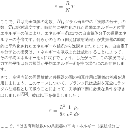
R
¯
=
ε
T
ε
¯
=
R
N
T
N
ここで、
R
は完全気体の定数、
N
はグラム当量中の「実際の分子」の
R
N
数、
T
は絶対温度です。時間的に平均化された運動エネルギーと位置
T
¯
エネルギーの値により、エネルギー
ε
は1つの自由気体分子の運動エネ
ε
¯
2
ルギーの
倍です。何らかのもの（例えば放射過程）が共振器の時間
2
3
3
¯
的に平均化されたエネルギーを値
ε
から逸脱させたとしても、自由電子
ε
¯
や分子との衝突は、エネルギーを吸収または放出することによって、
¯
その平均エネルギーを
ε
に戻すでしょう。したがって、この状況では、
ε
¯
¯
力学的平衡は各共振器が平均エネルギー
ε
を持つ場合にのみ存在しま
ε
¯
す。
さて、空洞内部の周囲放射と共振器の間の相互作用に類似の考慮を適
用しましょう。このケースについて、プランク氏は放射を完全にラン
ダムな過程として扱うことによって、力学的平衡に必要な条件を導き
[2]
[3]
出しました
。彼は以下を発見しました：
3
1
ρ
L
ν
¯
=
ε
ε
¯
=
L
3
8
π
1
ν
2
ρ
ν
d
ν
8
2
π
d
ν
ν
¯
ここで、
ε
は固有周波数
ν
の共振器の平均エネルギー（振動成分ご
ε
¯
ν