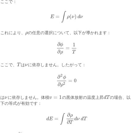
ここで：
∫
=
(
)
E
ρ
ν
d
ν
E
=
∫
ρ
(
ν
)
d
ν
これにより、
ρ
の任意の選択について、以下が導かれます：
ρ
∂
1
ϕ
=
∂
ϕ
∂
ρ
=
1
T
∂
T
ρ
ここで、
T
は
ν
に依存しません。したがって：
T
ν
2
∂
ϕ
=
0
∂
2
ϕ
∂
ρ
2
=
0
2
∂
ρ
=
1
は
ν
に依存しません。体積
v
の黒体放射の温度上昇
d
T
の場合、以
ν
v
=
1
d
T
下の等式が有効です：
∂
ρ
∫
=
d
E
d
ν
d
T
d
E
=
∫
∂
ρ
∂
T
d
ν
d
T
∂
T