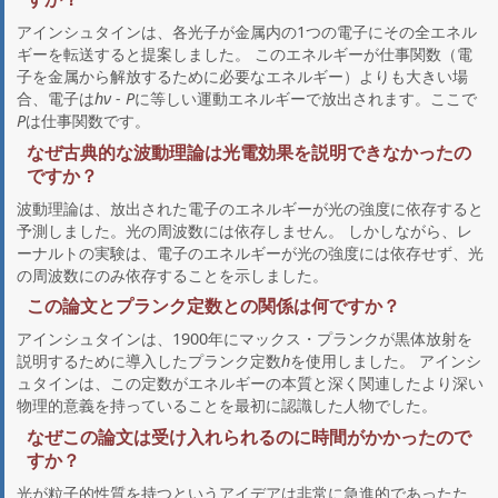
アインシュタインは、各光子が金属内の1つの電子にその全エネル
ギーを転送すると提案しました。 このエネルギーが仕事関数（電
子を金属から解放するために必要なエネルギー）よりも大きい場
合、電子は
hν - P
に等しい運動エネルギーで放出されます。ここで
P
は仕事関数です。
なぜ古典的な波動理論は光電効果を説明できなかったの
ですか？
波動理論は、放出された電子のエネルギーが光の強度に依存すると
予測しました。光の周波数には依存しません。 しかしながら、レ
ーナルトの実験は、電子のエネルギーが光の強度には依存せず、光
の周波数にのみ依存することを示しました。
この論文とプランク定数との関係は何ですか？
アインシュタインは、1900年にマックス・プランクが黒体放射を
説明するために導入したプランク定数
h
を使用しました。 アインシ
ュタインは、この定数がエネルギーの本質と深く関連したより深い
物理的意義を持っていることを最初に認識した人物でした。
なぜこの論文は受け入れられるのに時間がかかったので
すか？
光が粒子的性質を持つというアイデアは非常に急進的であったた