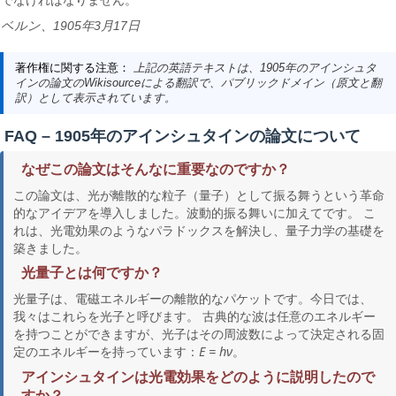
でなければなりません。
ベルン、1905年3月17日
著作権に関する注意：
上記の英語テキストは、1905年のアインシュタ
インの論文のWikisourceによる翻訳で、パブリックドメイン（原文と翻
訳）として表示されています。
FAQ – 1905年のアインシュタインの論文について
なぜこの論文はそんなに重要なのですか？
この論文は、光が離散的な粒子（量子）として振る舞うという革命
的なアイデアを導入しました。波動的振る舞いに加えてです。 こ
れは、光電効果のようなパラドックスを解決し、量子力学の基礎を
築きました。
光量子とは何ですか？
光量子は、電磁エネルギーの離散的なパケットです。今日では、
我々はこれらを光子と呼びます。 古典的な波は任意のエネルギー
を持つことができますが、光子はその周波数によって決定される固
定のエネルギーを持っています：
E = hν
。
アインシュタインは光電効果をどのように説明したので
すか？