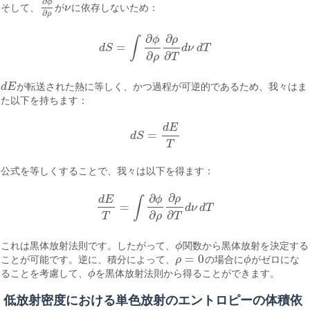
∂
ϕ
そして、
が
ν
に依存しないため：
∂
ϕ
∂
ρ
ν
∂
ρ
∂
∂
ρ
ϕ
∫
=
d
S
d
ν
d
T
d
S
=
∫
∂
ϕ
∂
ρ
∂
ρ
∂
T
d
ν
d
T
∂
∂
ρ
T
d
E
が転送された熱に等しく、かつ過程が可逆的であるため、我々はま
d
E
た以下を持ちます：
d
E
=
d
S
d
S
=
d
E
T
T
公式を等しくすることで、我々は以下を得ます：
∂
∂
ρ
ϕ
d
E
∫
=
d
ν
d
T
d
E
T
=
∫
∂
ϕ
∂
ρ
∂
ρ
∂
T
d
ν
d
T
∂
∂
T
ρ
T
これは黒体放射法則です。したがって、
ϕ
関数から黒体放射を決定する
ϕ
=
0
ことが可能です。逆に、積分によって、
ρ
の場合に
ϕ
がゼロにな
ρ
=
0
ϕ
ることを考慮して、
ϕ
を黒体放射法則から得ることができます。
ϕ
低放射密度における単色放射のエントロピーの体積依