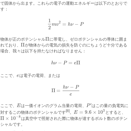
で固体から出ます。これらの電子の運動エネルギーは以下のとおりで
す：
1
2
=
−
m
v
h
ν
P
1
2
m
v
2
=
h
ν
−
P
2
Π
物体が正のポテンシャル
に帯電し、ゼロポテンシャルの導体に囲ま
Π
Π
れており、
が物体からの電気の損失を防ぐのにちょうど十分である
Π
場合、我々は以下を持たなければなりません：
−
=
Π
h
ν
P
e
h
ν
−
P
=
e
Π
ここで、
e
は電子の電荷、または
e
−
h
ν
P
Π
=
Π
=
h
ν
−
P
e
e
′
ここで、
E
は一価イオンのグラム当量の電荷、
P
はこの量の負電気に
E
P
′
3
[8]
=
9.6
×
10
対するこの物体のポテンシャルです
。
E
とすると、
E
=
9.6
×
10
3
−
8
Π
×
10
は真空中で照射された際に物体が達するボルト数のポテン
Π
×
10
−
8
シャルです。