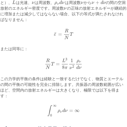
+
と）、
L
は光速、
ν
は周波数、
ρ
d
ν
は周波数
ν
から
ν
d
ν
の間の空洞
L
ν
ρ
ν
d
ν
ν
ν
+
d
ν
ν
放射のエネルギー密度です。周波数
ν
の正味の放射エネルギーが継続的
ν
に増加または減少してはならない場合、以下の等式が満たされなけれ
ばなりません：
R
¯
=
ε
T
ε
¯
=
R
N
T
N
または同等に：
3
1
ρ
R
L
ν
=
T
R
N
T
=
L
3
8
π
1
ν
2
ρ
ν
d
ν
8
2
N
π
d
ν
ν
この力学的平衡の条件は経験と一致するだけでなく、物質とエーテル
の間の平衡の可能性を完全に排除します。共振器の周波数範囲が広い
ほど、空間内の放射エネルギーは大きくなり、極限では以下を得ま
す：
∞
∫
=
∞
ρ
d
ν
∫
0
∞
ρ
ν
d
ν
=
∞
ν
0