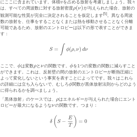
にここに含まれています。体積
v
を占める放射を考慮しましょう。我々
v
(
)
は、すべての周波数に対する放射密度
ρ
ν
が与えられた場合、放射の
ρ
(
ν
)
[5]
観測可能な性質が完全に決定されることを仮定します
。異なる周波
数の放射を、仕事をすることなくまたは熱を移動させることなく分離
可能であるため、放射のエントロピーは以下の形で表すことができま
す：
∫
=
(
,
)
S
ϕ
ρ
ν
d
ν
S
=
∫
ϕ
(
ρ
,
ν
)
d
ν
ここで、
ϕ
は変数
ρ
と
ν
の関数です。
ϕ
を1つの変数の関数に減らすこと
ϕ
ρ
ν
ϕ
ができます。これは、反射壁の間の放射のエントロピーが断熱圧縮に
よって変化しないという事実を表すことによってです。我々はこれら
の詳細には立ち入らないで、むしろ
ϕ
関数が黒体放射法則からどのよう
ϕ
に得られるかを調べましょう。
「黒体放射」のケースでは、
ρ
はエネルギーが与えられた場合にエント
ρ
ロピーが最大になるような
ν
の関数です。つまり：
ν
(
)
E
−
=
0
δ
S
δ
(
S
−
E
T
)
=
0
T