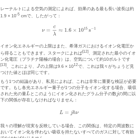
レーナルトによる空気の測定によれば、効果のある最も長い波長は約
-5
1.9 × 10
cmで、したがって：
c
15
−
1
=
≈
1.6
×
10
s
ν
ν
=
c
λ
≈
1.6
×
10
15
s
−
1
λ
イオン化エネルギーの上限はまた、希薄ガスにおけるイオン化電圧か
[12]
ら得ることもできます。スタークによれば
、測定された最小のイオ
ン化電圧（プラチナ陽極の場合）は、空気について約10ボルトです
[13]
12
。これにより、
J
の上限は9.6 × 10
で、これは我々がちょうど見
J
つけた値とほぼ同じです。
もう1つの結論があり、私見によれば、これは非常に重要な検証が必要
です。もし各光エネルギー量子が1つの分子をイオン化する場合、吸収
された光の量
L
とこのようにイオン化されたグラム分子の数
j
の間に以
L
j
下の関係が存在しなければなりません：
=
L
j
h
ν
L
=
j
h
ν
我々の理解が現実を反映している場合、この関係は、特定の周波数に
おいてイオン化を伴わない吸収を持たないすべてのガスに対して有効