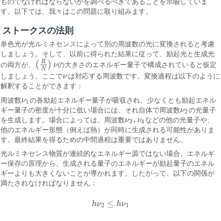
ものでなければならないかを調べるべきであることを示唆していま
す。以下では、我々はこの問題に取り組みます。
ストークスの法則
単色光が光ルミネセンスによって別の周波数の光に変換されると考慮
しましょう。そして、以前に得られた結果に従って、励起光と生成光
R
(
)
の両方が、
ν
の大きさのエネルギー量子で構成されていると仮定
(
R
N
)
ν
N
しましょう。ここで
ν
は対応する周波数です。変換過程は以下のように
ν
解釈することができます：
周波数
ν
の各励起エネルギー量子が吸収され、少なくとも励起エネル
ν
1
1
ギー量子の密度が十分に低い場合には、それ自体で周波数
ν
の光量子
ν
2
2
,
を生成します。場合によっては、周波数
ν
ν
などの他の光量子や、
ν
3
,
ν
4
3
4
他のエネルギー形態（例えば熱）が同時に生成される可能性がありま
す。最終結果を得るための中間過程は重要ではありません。
光ルミネセンス物質が連続的なエネルギー源ではない場合、エネルギ
ー保存の原理から、生成される量子のエネルギーが励起量子のエネル
ギーよりも大きくないことが導かれます。したがって、以下の関係が
満たされなければなりません：
≤
h
ν
h
ν
h
ν
2
≤
h
ν
1
2
1