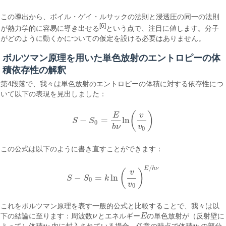
この導出から、ボイル・ゲイ・ルサックの法則と浸透圧の同一の法則
[6]
が熱力学的に容易に導き出せる
という点で、注目に値します。分子
がどのように動くかについての仮定を設ける必要はありません。
ボルツマン原理を用いた単色放射のエントロピーの体
積依存性の解釈
第4段落で、我々は単色放射のエントロピーの体積に対する依存性につ
いて以下の表現を見出しました：
(
)
E
v
−
=
ln
S
S
S
−
S
0
=
E
b
ν
ln
(
v
v
0
)
0
b
ν
v
0
この公式は以下のように書き直すことができます：
/
E
h
ν
(
)
v
−
=
ln
S
S
k
S
−
S
0
=
k
ln
(
v
v
0
)
E
/
h
ν
0
v
0
これをボルツマン原理を表す一般的公式と比較することで、我々は以
下の結論に至ります：周波数
ν
とエネルギー
E
の単色放射が（反射壁に
ν
E