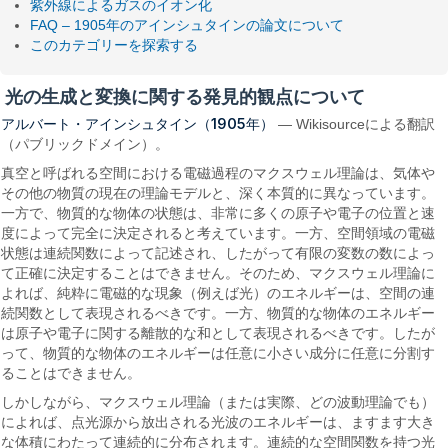
紫外線によるガスのイオン化
FAQ – 1905年のアインシュタインの論文について
このカテゴリーを探索する
光の生成と変換に関する発見的観点について
アルバート・アインシュタイン（1905年）
— Wikisourceによる翻訳
（パブリックドメイン）。
真空と呼ばれる空間における電磁過程のマクスウェル理論は、気体や
その他の物質の現在の理論モデルと、深く本質的に異なっています。
一方で、物質的な物体の状態は、非常に多くの原子や電子の位置と速
度によって完全に決定されると考えています。一方、空間領域の電磁
状態は連続関数によって記述され、したがって有限の変数の数によっ
て正確に決定することはできません。そのため、マクスウェル理論に
よれば、純粋に電磁的な現象（例えば光）のエネルギーは、空間の連
続関数として表現されるべきです。一方、物質的な物体のエネルギー
は原子や電子に関する離散的な和として表現されるべきです。したが
って、物質的な物体のエネルギーは任意に小さい成分に任意に分割す
ることはできません。
しかしながら、マクスウェル理論（または実際、どの波動理論でも）
によれば、点光源から放出される光波のエネルギーは、ますます大き
な体積にわたって連続的に分布されます。連続的な空間関数を持つ光