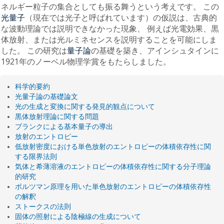
ネルギー粒子の集合としても振る舞うという考えです。 この
（現在では光子と呼ばれています）の仮説は、古典的
光量子
な波動理論では説明できなかった現象、 例えば光電効果、黒
体放射、または光ルミネセンスを説明することを可能にしま
した。 この研究は
の基礎を築き、アインシュタインに
量子論
1921年のノーベル物理学賞をもたらしました。
科学的要約
光量子論の基礎論文
光の生成と変換に関する発見的観点について
黒体放射理論に関する問題
プランクによる基本量子の導出
放射のエントロピー
低放射密度における単色放射のエントロピーの体積依存性に関
する限界法則
気体と希薄溶液のエントロピーの体積依存性に関する分子理論
的研究
ボルツマン原理を用いた単色放射のエントロピーの体積依存性
の解釈
ストークスの法則
固体の照射による陰極線の生成について