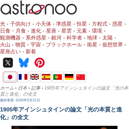
光
子供向け
小天体
準惑星
恒星
方程式
惑星
日食・月食
進化
星座
星雲
元素
環境
観測機器
系外惑星
銀河
科学者
地球
太陽
火山
物質
宇宙
ブラックホール
衛星
仮想世界
星座占い
新着
ホーム
•
日本
•
記事
• 1905年アインシュタインの論文「光の本
質と進化」の全文
最終更新: 2026年5月21日
1905年アインシュタインの論文「光の本質と進
化」の全文