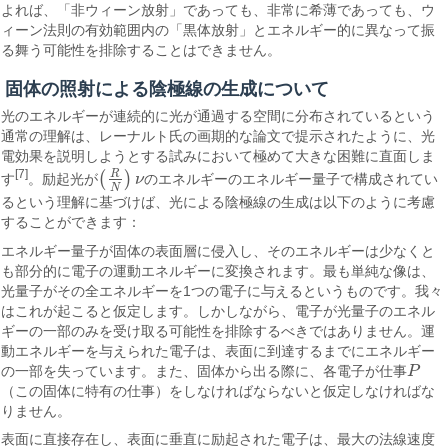
よれば、「非ウィーン放射」であっても、非常に希薄であっても、ウ
ィーン法則の有効範囲内の「黒体放射」とエネルギー的に異なって振
る舞う可能性を排除することはできません。
固体の照射による陰極線の生成について
光のエネルギーが連続的に光が通過する空間に分布されているという
通常の理解は、レーナルト氏の画期的な論文で提示されたように、光
電効果を説明しようとする試みにおいて極めて大きな困難に直面しま
[7]
R
(
)
す
。励起光が
ν
のエネルギーのエネルギー量子で構成されてい
(
R
N
)
ν
N
るという理解に基づけば、光による陰極線の生成は以下のように考慮
することができます：
エネルギー量子が固体の表面層に侵入し、そのエネルギーは少なくと
も部分的に電子の運動エネルギーに変換されます。最も単純な像は、
光量子がその全エネルギーを1つの電子に与えるというものです。我々
はこれが起こると仮定します。しかしながら、電子が光量子のエネル
ギーの一部のみを受け取る可能性を排除するべきではありません。運
動エネルギーを与えられた電子は、表面に到達するまでにエネルギー
の一部を失っています。また、固体から出る際に、各電子が仕事
P
P
（この固体に特有の仕事）をしなければならないと仮定しなければな
りません。
表面に直接存在し、表面に垂直に励起された電子は、最大の法線速度