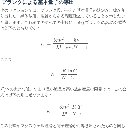
プランクによる基本量子の導出
次のセクションでは、プランク氏が与えた基本量子の決定が、彼が創
り出した「黒体放射」理論からある程度独立していることを示したい
[4]
と思います。これまでのすべての実験に十分なプランクの
ρ
の公式
ρ
ν
ν
は以下のとおりです：
2
8
π
ν
h
ν
=
ρ
ρ
ν
=
8
π
ν
2
L
3
h
ν
e
h
ν
/
k
T
−
1
ν
3
/
−
1
L
h
ν
k
T
e
ここで
ln
R
C
=
h
h
=
R
N
ln
C
C
N
C
/
T
ν
の大きな値、つまり長い波長と高い放射密度の限界では、この公
T
/
ν
式は以下の形に近づきます：
2
8
π
ν
R
T
=
ρ
ρ
ν
=
8
π
ν
2
L
3
R
N
T
ν
ν
3
N
ν
L
この公式がマクスウェル理論と電子理論から導き出されたものと同じ