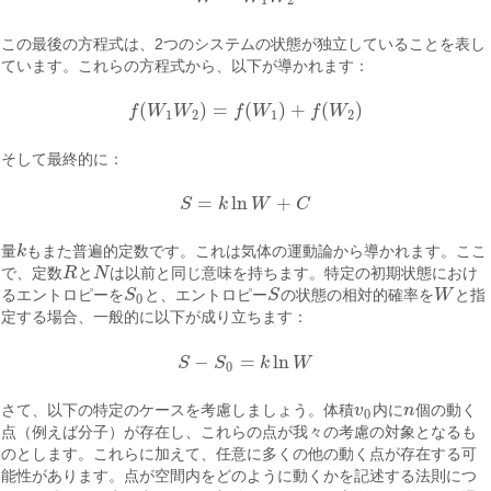
1
2
この最後の方程式は、2つのシステムの状態が独立していることを表し
ています。これらの方程式から、以下が導かれます：
(
)
=
(
)
+
(
)
f
W
W
f
W
f
W
f
(
W
1
W
2
)
=
f
(
W
1
)
+
f
(
W
2
)
1
2
1
2
そして最終的に：
=
ln
+
S
k
W
C
S
=
k
ln
W
+
C
量
k
もまた普遍的定数です。これは気体の運動論から導かれます。ここ
k
で、定数
R
と
N
は以前と同じ意味を持ちます。特定の初期状態におけ
R
N
るエントロピーを
S
と、エントロピー
S
の状態の相対的確率を
W
と指
S
0
S
W
0
定する場合、一般的に以下が成り立ちます：
−
=
ln
S
S
k
W
S
−
S
0
=
k
ln
W
0
さて、以下の特定のケースを考慮しましょう。体積
v
内に
n
個の動く
v
0
n
0
点（例えば分子）が存在し、これらの点が我々の考慮の対象となるも
のとします。これらに加えて、任意に多くの他の動く点が存在する可
能性があります。点が空間内をどのように動くかを記述する法則につ