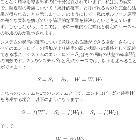
ことなく確率を導き出すのに十分定義されています。私は別の論文
で、熱過程の考慮において「統計的確率」と呼ばれるものと完全な結
果が得られることを示します。このようにして、私はボルツマン原理
の完全な実装を妨げている論理的な困難を解決したいと考えていま
す。しかしながら、ここでは、その一般的な定式化と特定のケースへ
の応用のみが提示されます。
システムの状態の確率について意味のある話ができる場合、さらにす
べてのエントロピーの増加がより確率の高い状態への遷移として記述
できる場合、システムのエントロピー
S
はその瞬時の状態の確率
W
S
1
W
1
1
1
の関数です。2つのシステム
S
と
S
のケースでは、以下を述べること
S
1
S
2
1
2
ができます：
=
+
,
=
S
S
S
W
W
W
S
=
S
1
+
S
2
,
W
=
W
1
W
2
1
2
1
2
これらのシステムを1つのシステムとして、エントロピー
S
と確率
W
S
W
を考慮する場合、以下のようになります：
=
(
)
,
=
(
)
,
=
(
)
S
f
W
S
f
W
S
f
W
S
=
f
(
W
)
,
S
1
=
f
(
W
1
)
,
S
2
=
f
(
W
2
)
1
1
2
2
そして
=
W
W
W
W
=
W
1
W
2