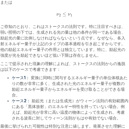
または
≤
ν
ν
ν
2
≤
ν
1
2
1
ご存知のとおり、これはストークスの法則です。特に注目すべきは、
弱い照明の下では、生成される光の量は他の条件が同一である場合、
励起光の量に比例しなければならないという点です。なぜなら、各入
射エネルギー量子が上記のタイプの基本過程を引き起こすからです。
他の励起エネルギー量子の作用とは独立しています。特に、励起光の
強度が光を励起できないほど低い下限は存在しません。
ここで提示された現象の理解によれば、ストークスの法則からの逸脱
は以下のケースで考慮できます：
ケース1：
変換に同時に関与するエネルギー量子の単位体積あた
りの数が非常に多く、生成された光のエネルギー量子が複数の
励起エネルギー量子からエネルギーを受け取ることができる場
合。
ケース2：
励起光（または生成光）がウィーン法則の有効範囲内
にある「黒体放射」のエネルギー特性を持っていない場合。例
えば、励起光が非常に高い温度の物体によって生成され、考慮
される波長に対してウィーン法則がもはや有効でない場合。
最後に挙げられた可能性は特別な注意に値します。発展させた理解に