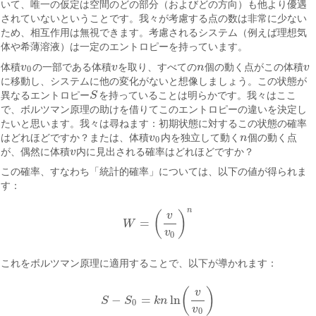
いて、唯一の仮定は空間のどの部分（およびどの方向）も他より優遇
されていないということです。我々が考慮する点の数は非常に少ない
ため、相互作用は無視できます。考慮されるシステム（例えば理想気
体や希薄溶液）は一定のエントロピーを持っています。
体積
v
の一部である体積
v
を取り、すべての
n
個の動く点がこの体積
v
v
0
v
n
v
0
に移動し、システムに他の変化がないと想像しましょう。この状態が
異なるエントロピー
S
を持っていることは明らかです。我々はここ
S
で、ボルツマン原理の助けを借りてこのエントロピーの違いを決定し
たいと思います。我々は尋ねます：初期状態に対するこの状態の確率
はどれほどですか？または、体積
v
内を独立して動く
n
個の動く点
v
0
n
0
が、偶然に体積
v
内に見出される確率はどれほどですか？
v
この確率、すなわち「統計的確率」については、以下の値が得られま
す：
n
(
)
v
=
W
W
=
(
v
v
0
)
n
v
0
これをボルツマン原理に適用することで、以下が導かれます：
(
)
v
−
=
ln
S
S
k
n
S
−
S
0
=
k
n
ln
(
v
v
0
)
0
v
0