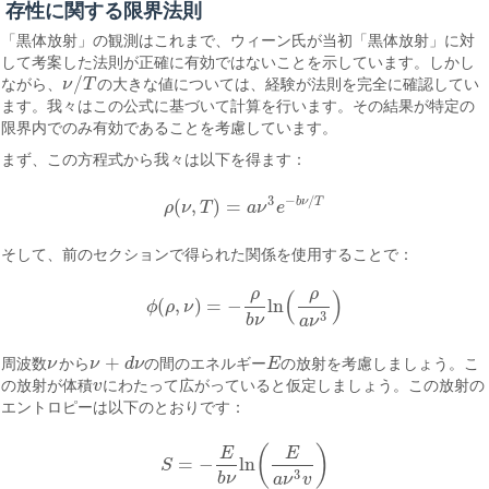
存性に関する限界法則
「黒体放射」の観測はこれまで、ウィーン氏が当初「黒体放射」に対
して考案した法則が正確に有効ではないことを示しています。しかし
/
ながら、
ν
T
の大きな値については、経験が法則を完全に確認してい
ν
/
T
ます。我々はこの公式に基づいて計算を行います。その結果が特定の
限界内でのみ有効であることを考慮しています。
まず、この方程式から我々は以下を得ます：
3
−
/
b
ν
T
(
,
)
=
ρ
ν
T
a
ν
e
ρ
(
ν
,
T
)
=
a
ν
3
e
−
b
ν
/
T
そして、前のセクションで得られた関係を使用することで：
ρ
ρ
(
)
(
,
)
=
−
ln
ϕ
ρ
ν
ϕ
(
ρ
,
ν
)
=
−
ρ
b
ν
ln
(
ρ
a
ν
3
)
3
b
ν
a
ν
+
周波数
ν
から
ν
d
ν
の間のエネルギー
E
の放射を考慮しましょう。こ
ν
ν
+
d
ν
E
の放射が体積
v
にわたって広がっていると仮定しましょう。この放射の
v
エントロピーは以下のとおりです：
(
)
E
E
=
−
ln
S
S
=
−
E
b
ν
ln
(
E
a
ν
3
v
)
3
b
ν
a
ν
v