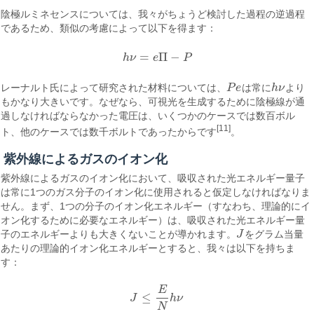
陰極ルミネセンスについては、我々がちょうど検討した過程の逆過程
であるため、類似の考慮によって以下を得ます：
=
Π
−
h
ν
e
P
h
ν
=
e
Π
−
P
レーナルト氏によって研究された材料については、
P
e
は常に
h
ν
より
P
e
h
ν
もかなり大きいです。なぜなら、可視光を生成するために陰極線が通
過しなければならなかった電圧は、いくつかのケースでは数百ボル
[11]
ト、他のケースでは数千ボルトであったからです
。
紫外線によるガスのイオン化
紫外線によるガスのイオン化において、吸収された光エネルギー量子
は常に1つのガス分子のイオン化に使用されると仮定しなければなりま
せん。まず、1つの分子のイオン化エネルギー（すなわち、理論的にイ
オン化するために必要なエネルギー）は、吸収された光エネルギー量
子のエネルギーよりも大きくないことが導かれます。
J
をグラム当量
J
あたりの理論的イオン化エネルギーとすると、我々は以下を持ちま
す：
E
≤
J
h
ν
J
≤
E
N
h
ν
N