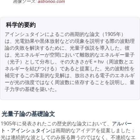
画像ソース:
astronoo.com
科学的要約
アインシュタインによるこの画期的な論文（1905年）
は、光電効果や黒体放射などの現象を説明する際の波動理
論の失敗を解決するために、光量子仮説を導入した。彼
は、光エネルギーが空間において離散的なエネルギー量子
（光子）として分布し、その大きさがE = hν（周波数とエ
ネルギーを結びつける）であると提案した。光の波動性を
補完するこの革新的な見解は、放出される電子のエネルギ
ーが光の強度ではなく周波数に依存することを説明し、量
子力学の基礎を築いた。
光量子論の基礎論文
1905年に発表されたこの歴史的な論文において、
アルバー
は画期的なアイデアを提案しました：
ト・アインシュタイン
光は連続的な波としてのみ振る舞うのではなく、不連続なエ