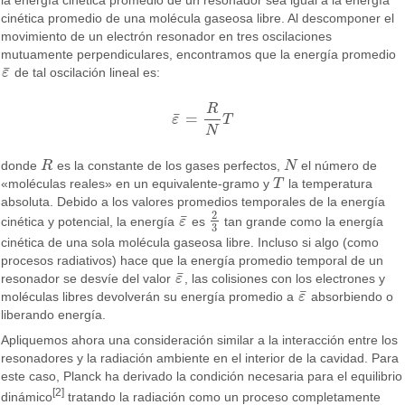
la energía cinética promedio de un resonador sea igual a la energía
cinética promedio de una molécula gaseosa libre. Al descomponer el
movimiento de un electrón resonador en tres oscilaciones
mutuamente perpendiculares, encontramos que la energía promedio
¯
ε
de tal oscilación lineal es:
ε
¯
R
¯
=
ε
T
ε
¯
=
R
N
T
N
donde
R
es la constante de los gases perfectos,
N
el número de
R
N
«moléculas reales» en un equivalente-gramo y
T
la temperatura
T
absoluta. Debido a los valores promedios temporales de la energía
2
¯
cinética y potencial, la energía
ε
es
tan grande como la energía
ε
¯
2
3
3
cinética de una sola molécula gaseosa libre. Incluso si algo (como
procesos radiativos) hace que la energía promedio temporal de un
¯
resonador se desvíe del valor
ε
, las colisiones con los electrones y
ε
¯
¯
moléculas libres devolverán su energía promedio a
ε
absorbiendo o
ε
¯
liberando energía.
Apliquemos ahora una consideración similar a la interacción entre los
resonadores y la radiación ambiente en el interior de la cavidad. Para
este caso, Planck ha derivado la condición necesaria para el equilibrio
[2]
dinámico
tratando la radiación como un proceso completamente