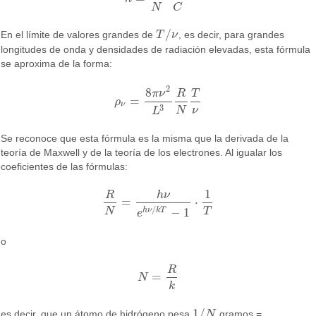
N
C
/
En el límite de valores grandes de
T
ν
, es decir, para grandes
T
/
ν
longitudes de onda y densidades de radiación elevadas, esta fórmula
se aproxima de la forma:
2
8
π
ν
R
T
=
ρ
ρ
ν
=
8
π
ν
2
L
3
R
N
T
ν
ν
3
N
ν
L
Se reconoce que esta fórmula es la misma que la derivada de la
teoría de Maxwell y de la teoría de los electrones. Al igualar los
coeficientes de las fórmulas:
1
R
h
ν
=
⋅
R
N
=
h
ν
e
h
ν
/
k
T
−
1
⋅
1
T
/
−
1
N
T
h
ν
k
T
e
o
R
=
N
N
=
R
k
k
1
/
es decir, que un átomo de hidrógeno pesa
N
gramos =
1
/
N