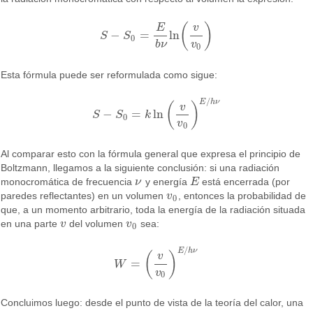
(
)
E
v
−
=
ln
S
S
S
−
S
0
=
E
b
ν
ln
(
v
v
0
)
0
b
ν
v
0
Esta fórmula puede ser reformulada como sigue:
/
E
h
ν
(
)
v
−
=
ln
S
S
k
S
−
S
0
=
k
ln
(
v
v
0
)
E
/
h
ν
0
v
0
Al comparar esto con la fórmula general que expresa el principio de
Boltzmann, llegamos a la siguiente conclusión: si una radiación
monocromática de frecuencia
ν
y energía
E
está encerrada (por
ν
E
paredes reflectantes) en un volumen
v
, entonces la probabilidad de
v
0
0
que, a un momento arbitrario, toda la energía de la radiación situada
en una parte
v
del volumen
v
sea:
v
v
0
0
/
E
h
ν
(
)
v
=
W
W
=
(
v
v
0
)
E
/
h
ν
v
0
Concluimos luego: desde el punto de vista de la teoría del calor, una