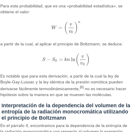
Para esta probabilidad, que es una «probabilidad estadística», se
obtiene el valor:
n
(
)
v
=
W
W
=
(
v
v
0
)
n
v
0
a partir de la cual, al aplicar el principio de Boltzmann, se deduce:
(
)
v
−
=
ln
S
S
k
n
S
−
S
0
=
k
n
ln
(
v
v
0
)
0
v
0
Es notable que para esta derivación, a partir de la cual la ley de
Boyle-Gay-Lussac y la ley idéntica de la presión osmótica pueden
[6]
derivarse fácilmente termodinámicamente,
no es necesario hacer
hipótesis sobre la manera en que se mueven las moléculas.
Interpretación de la dependencia del volumen de la
entropía de la radiación monocromática utilizando
el principio de Boltzmann
En el párrafo 4, encontramos para la dependencia de la entropía de
la radiación monocromática con respecto al volumen la expresión: