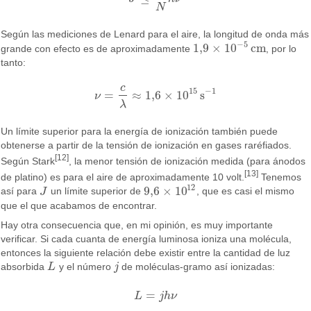
N
Según las mediciones de Lenard para el aire, la longitud de onda más
−
5
1
,
9
×
10
cm
grande con efecto es de aproximadamente
, por lo
1
,
9
×
10
−
5
cm
tanto:
c
15
−
1
=
≈
1
,
6
×
10
s
ν
ν
=
c
λ
≈
1
,
6
×
10
15
s
−
1
λ
Un límite superior para la energía de ionización también puede
obtenerse a partir de la tensión de ionización en gases raréfiados.
[12]
Según Stark
, la menor tensión de ionización medida (para ánodos
[13]
de platino) es para el aire de aproximadamente 10 volt.
Tenemos
12
9
,
6
×
10
así para
J
un límite superior de
, que es casi el mismo
J
9
,
6
×
10
12
que el que acabamos de encontrar.
Hay otra consecuencia que, en mi opinión, es muy importante
verificar. Si cada cuanta de energía luminosa ioniza una molécula,
entonces la siguiente relación debe existir entre la cantidad de luz
absorbida
L
y el número
j
de moléculas-gramo así ionizadas:
L
j
=
L
j
h
ν
L
=
j
h
ν