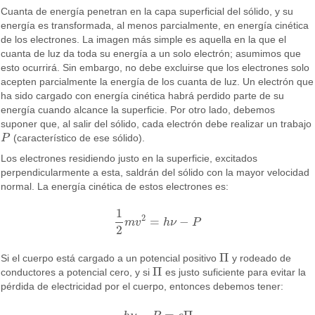
Cuanta de energía penetran en la capa superficial del sólido, y su
energía es transformada, al menos parcialmente, en energía cinética
de los electrones. La imagen más simple es aquella en la que el
cuanta de luz da toda su energía a un solo electrón; asumimos que
esto ocurrirá. Sin embargo, no debe excluirse que los electrones solo
acepten parcialmente la energía de los cuanta de luz. Un electrón que
ha sido cargado con energía cinética habrá perdido parte de su
energía cuando alcance la superficie. Por otro lado, debemos
suponer que, al salir del sólido, cada electrón debe realizar un trabajo
P
(característico de ese sólido).
P
Los electrones residiendo justo en la superficie, excitados
perpendicularmente a esta, saldrán del sólido con la mayor velocidad
normal. La energía cinética de estos electrones es:
1
2
=
−
m
v
h
ν
P
1
2
m
v
2
=
h
ν
−
P
2
Π
Si el cuerpo está cargado a un potencial positivo
y rodeado de
Π
Π
conductores a potencial cero, y si
es justo suficiente para evitar la
Π
pérdida de electricidad por el cuerpo, entonces debemos tener: