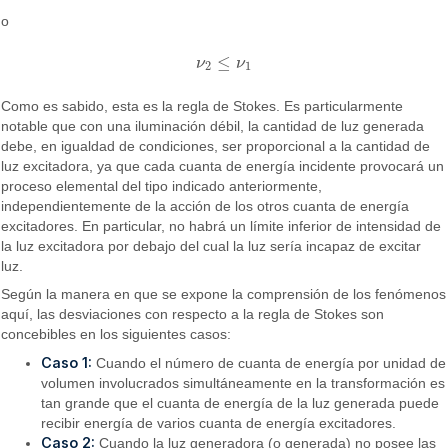
o
≤
ν
ν
ν
2
≤
ν
1
2
1
Como es sabido, esta es la regla de Stokes. Es particularmente
notable que con una iluminación débil, la cantidad de luz generada
debe, en igualdad de condiciones, ser proporcional a la cantidad de
luz excitadora, ya que cada cuanta de energía incidente provocará un
proceso elemental del tipo indicado anteriormente,
independientemente de la acción de los otros cuanta de energía
excitadores. En particular, no habrá un límite inferior de intensidad de
la luz excitadora por debajo del cual la luz sería incapaz de excitar
luz.
Según la manera en que se expone la comprensión de los fenómenos
aquí, las desviaciones con respecto a la regla de Stokes son
concebibles en los siguientes casos:
Caso 1:
Cuando el número de cuanta de energía por unidad de
volumen involucrados simultáneamente en la transformación es
tan grande que el cuanta de energía de la luz generada puede
recibir energía de varios cuanta de energía excitadores.
Caso 2:
Cuando la luz generadora (o generada) no posee las