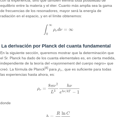
con la experiencia, sino que también elimina toda posibilidad de
equilibrio entre la materia y el éter. Cuanto más amplia sea la gama
de frecuencias de los resonadores, mayor será la energía de
radiación en el espacio, y en el límite obtenemos:
∞
∫
=
∞
ρ
d
ν
∫
0
∞
ρ
ν
d
ν
=
∞
ν
0
La derivación por Planck del cuanta fundamental
En la siguiente sección, queremos mostrar que la determinación que
el Sr. Planck ha dado de los cuanta elementales es, en cierta medida,
independiente de la teoría del «rayonnement del cuerpo negro» que
[4]
creó. La fórmula de Planck
para
ρ
, que es suficiente para todas
ρ
ν
ν
las experiencias hasta ahora, es:
2
8
π
ν
h
ν
=
ρ
ρ
ν
=
8
π
ν
2
L
3
h
ν
e
h
ν
/
k
T
−
1
ν
3
/
−
1
L
h
ν
k
T
e
donde
ln
R
C
=
h
h
=
R
N
ln
C
C