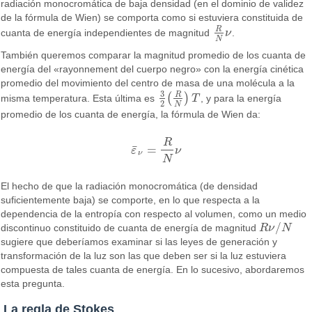
radiación monocromática de baja densidad (en el dominio de validez
de la fórmula de Wien) se comporta como si estuviera constituida de
R
cuanta de energía independientes de magnitud
ν
.
R
N
ν
N
También queremos comparar la magnitud promedio de los cuanta de
energía del «rayonnement del cuerpo negro» con la energía cinética
promedio del movimiento del centro de masa de una molécula a la
3
R
(
)
misma temperatura. Esta última es
T
, y para la energía
3
2
(
R
N
)
T
2
N
promedio de los cuanta de energía, la fórmula de Wien da:
R
¯
=
ε
ν
ε
¯
ν
=
R
N
ν
ν
N
El hecho de que la radiación monocromática (de densidad
suficientemente baja) se comporte, en lo que respecta a la
dependencia de la entropía con respecto al volumen, como un medio
/
discontinuo constituido de cuanta de energía de magnitud
R
ν
N
R
ν
/
N
sugiere que deberíamos examinar si las leyes de generación y
transformación de la luz son las que deben ser si la luz estuviera
compuesta de tales cuanta de energía. En lo sucesivo, abordaremos
esta pregunta.
La regla de Stokes