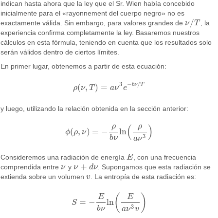
indican hasta ahora que la ley que el Sr. Wien había concebido
inicialmente para el «rayonnement del cuerpo negro» no es
/
exactamente válida. Sin embargo, para valores grandes de
ν
T
, la
ν
/
T
experiencia confirma completamente la ley. Basaremos nuestros
cálculos en esta fórmula, teniendo en cuenta que los resultados solo
serán válidos dentro de ciertos límites.
En primer lugar, obtenemos a partir de esta ecuación:
3
−
/
b
ν
T
(
,
)
=
ρ
ν
T
a
ν
e
ρ
(
ν
,
T
)
=
a
ν
3
e
−
b
ν
/
T
y luego, utilizando la relación obtenida en la sección anterior:
ρ
ρ
(
)
(
,
)
=
−
ln
ϕ
ρ
ν
ϕ
(
ρ
,
ν
)
=
−
ρ
b
ν
ln
(
ρ
a
ν
3
)
3
b
ν
a
ν
Consideremos una radiación de energía
E
, con una frecuencia
E
+
comprendida entre
ν
y
ν
d
ν
. Supongamos que esta radiación se
ν
ν
+
d
ν
extienda sobre un volumen
v
. La entropía de esta radiación es:
v
(
)
E
E
=
−
ln
S
S
=
−
E
b
ν
ln
(
E
a
ν
3
v
)
3
b
ν
a
ν
v