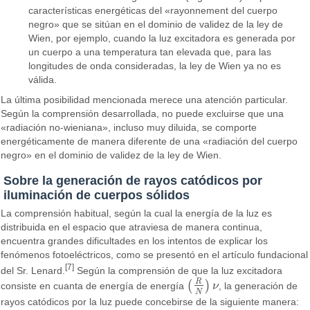
características energéticas del «rayonnement del cuerpo
negro» que se sitúan en el dominio de validez de la ley de
Wien, por ejemplo, cuando la luz excitadora es generada por
un cuerpo a una temperatura tan elevada que, para las
longitudes de onda consideradas, la ley de Wien ya no es
válida.
La última posibilidad mencionada merece una atención particular.
Según la comprensión desarrollada, no puede excluirse que una
«radiación no-wieniana», incluso muy diluida, se comporte
energéticamente de manera diferente de una «radiación del cuerpo
negro» en el dominio de validez de la ley de Wien.
Sobre la generación de rayos catódicos por
iluminación de cuerpos sólidos
La comprensión habitual, según la cual la energía de la luz es
distribuida en el espacio que atraviesa de manera continua,
encuentra grandes dificultades en los intentos de explicar los
fenómenos fotoeléctricos, como se presentó en el artículo fundacional
[7]
del Sr. Lenard.
Según la comprensión de que la luz excitadora
R
(
)
consiste en cuanta de energía de energía
ν
, la generación de
(
R
N
)
ν
N
rayos catódicos por la luz puede concebirse de la siguiente manera: