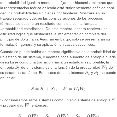
de probabilidad igual» a menudo se fijan por hipótesis, mientras que
la representación teórica aplicada está suficientemente definida para
deducir probabilidades sin fijarlas por hipótesis. Mostraré en un
trabajo separado que, en las consideraciones de los procesos
térmicos, se obtiene un resultado completo con la llamada
«probabilidad estadística». De esta manera, espero resolver una
dificultad lógica que obstaculiza la implementación completa del
principio de Boltzmann. Aquí, sin embargo, solo se presentarán su
formulación general y su aplicación en casos específicos.
Cuando se puede hablar de manera significativa de la probabilidad de
un estado de un sistema, y además, toda aumento de entropía puede
describirse como una transición hacia un estado más probable, la
entropía
S
de un sistema es una función de la probabilidad
W
de
S
1
W
1
1
1
su estado instantáneo. En el caso de dos sistemas
S
y
S
, se puede
S
1
S
2
1
2
enunciar:
=
+
,
=
S
S
S
W
W
W
S
=
S
1
+
S
2
,
W
=
W
1
W
2
1
2
1
2
Si consideramos estos sistemas como un solo sistema de entropía
S
S
y probabilidad
W
, entonces:
W
=
(
)
,
=
(
)
,
=
(
)
S
f
W
S
f
W
S
f
W
S
=
f
(
W
)
,
S
1
=
f
(
W
1
)
,
S
2
=
f
(
W
2
)