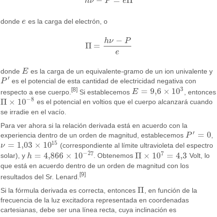
−
=
Π
h
ν
P
e
h
ν
−
P
=
e
Π
donde
e
es la carga del electrón, o
e
−
h
ν
P
Π
=
Π
=
h
ν
−
P
e
e
donde
E
es la carga de un equivalente-gramo de un ion univalente y
E
′
P
es el potencial de esta cantidad de electricidad negativa con
P
′
3
[8]
=
9
,
6
×
10
respecto a ese cuerpo.
Si establecemos
E
, entonces
E
=
9
,
6
×
10
3
−
8
Π
×
10
es el potencial en voltios que el cuerpo alcanzará cuando
Π
×
10
−
8
se irradie en el vacío.
Para ver ahora si la relación derivada está en acuerdo con la
′
=
0
experiencia dentro de un orden de magnitud, establecemos
P
,
P
′
=
0
15
=
1
,
03
×
10
ν
(correspondiente al límite ultravioleta del espectro
ν
=
1
,
03
×
10
15
−
27
7
=
4,866
×
10
Π
×
10
=
4
,
3
solar), y
h
. Obtenemos
Volt, lo
h
=
4,866
×
10
−
27
Π
×
10
7
=
4
,
3
que está en acuerdo dentro de un orden de magnitud con los
[9]
resultados del Sr. Lenard.
Π
Si la fórmula derivada es correcta, entonces
, en función de la
Π
frecuencia de la luz excitadora representada en coordenadas
cartesianas, debe ser una línea recta, cuya inclinación es