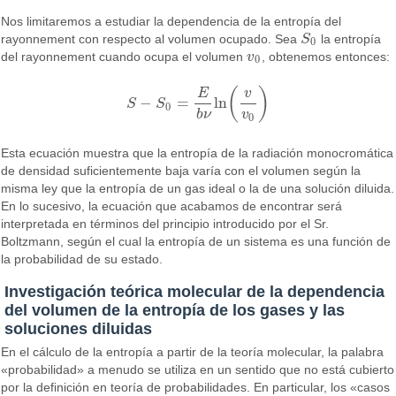
Nos limitaremos a estudiar la dependencia de la entropía del
rayonnement con respecto al volumen ocupado. Sea
S
la entropía
S
0
0
del rayonnement cuando ocupa el volumen
v
, obtenemos entonces:
v
0
0
(
)
E
v
−
=
ln
S
S
S
−
S
0
=
E
b
ν
ln
(
v
v
0
)
0
b
ν
v
0
Esta ecuación muestra que la entropía de la radiación monocromática
de densidad suficientemente baja varía con el volumen según la
misma ley que la entropía de un gas ideal o la de una solución diluida.
En lo sucesivo, la ecuación que acabamos de encontrar será
interpretada en términos del principio introducido por el Sr.
Boltzmann, según el cual la entropía de un sistema es una función de
la probabilidad de su estado.
Investigación teórica molecular de la dependencia
del volumen de la entropía de los gases y las
soluciones diluidas
En el cálculo de la entropía a partir de la teoría molecular, la palabra
«probabilidad» a menudo se utiliza en un sentido que no está cubierto
por la definición en teoría de probabilidades. En particular, los «casos