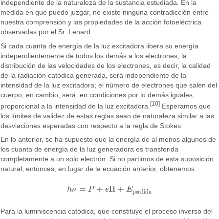
independiente de la naturaleza de la sustancia estudiada. En la
medida en que puedo juzgar, no existe ninguna contradicción entre
nuestra comprensión y las propiedades de la acción fotoeléctrica
observadas por el Sr. Lenard.
Si cada cuanta de energía de la luz excitadora libera su energía
independientemente de todos los demás a los electrones, la
distribución de las velocidades de los electrones, es decir, la calidad
de la radiación catódica generada, será independiente de la
intensidad de la luz excitadora; el número de electrones que salen del
cuerpo, en cambio, será, en condiciones por lo demás iguales,
[10]
proporcional a la intensidad de la luz excitadora.
Esperamos que
los límites de validez de estas reglas sean de naturaleza similar a las
desviaciones esperadas con respecto a la regla de Stokes.
En lo anterior, se ha supuesto que la energía de al menos algunos de
los cuanta de energía de la luz generadora es transferida
completamente a un solo electrón. Si no partimos de esta suposición
natural, entonces, en lugar de la ecuación anterior, obtenemos:
=
+
Π
+
h
ν
P
e
E
h
ν
=
P
+
e
Π
+
E
pérdida
p
rdida
é
Para la luminiscencia catódica, que constituye el proceso inverso del