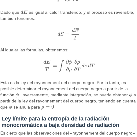
Dado que
d
E
es igual al calor transferido, y el proceso es reversible,
d
E
también tenemos:
d
E
=
d
S
d
S
=
d
E
T
T
Al igualar las fórmulas, obtenemos:
∂
∂
ρ
ϕ
d
E
∫
=
d
ν
d
T
d
E
T
=
∫
∂
ϕ
∂
ρ
∂
ρ
∂
T
d
ν
d
T
∂
∂
T
ρ
T
Esta es la ley del rayonnement del cuerpo negro. Por lo tanto, es
posible determinar el rayonnement del cuerpo negro a partir de la
función
ϕ
. Inversamente, mediante integración, se puede obtener
ϕ
a
ϕ
ϕ
partir de la ley del rayonnement del cuerpo negro, teniendo en cuenta
=
0
que
ϕ
se anula para
ρ
.
ϕ
ρ
=
0
Ley límite para la entropía de la radiación
monocromática a baja densidad de radiación
Es cierto que las observaciones del «rayonnement del cuerpo negro»