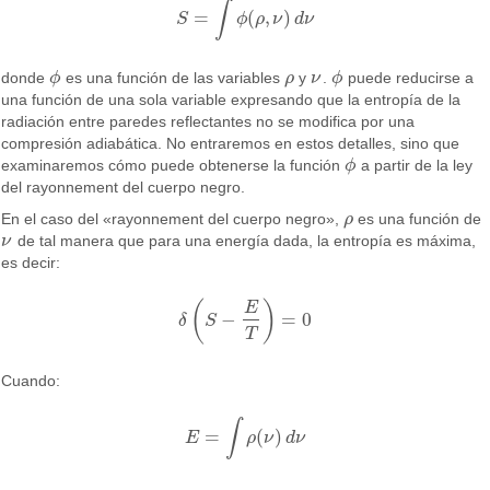
∫
=
(
,
)
S
ϕ
ρ
ν
d
ν
S
=
∫
ϕ
(
ρ
,
ν
)
d
ν
donde
ϕ
es una función de las variables
ρ
y
ν
.
ϕ
puede reducirse a
ϕ
ρ
ν
ϕ
una función de una sola variable expresando que la entropía de la
radiación entre paredes reflectantes no se modifica por una
compresión adiabática. No entraremos en estos detalles, sino que
examinaremos cómo puede obtenerse la función
ϕ
a partir de la ley
ϕ
del rayonnement del cuerpo negro.
En el caso del «rayonnement del cuerpo negro»,
ρ
es una función de
ρ
ν
de tal manera que para una energía dada, la entropía es máxima,
ν
es decir:
(
)
E
−
=
0
δ
S
δ
(
S
−
E
T
)
=
0
T
Cuando:
∫
=
(
)
E
ρ
ν
d
ν
E
=
∫
ρ
(
ν
)
d
ν