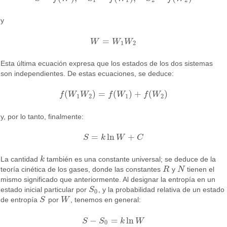
1
1
2
2
y
=
W
W
W
W
=
W
1
W
2
1
2
Esta última ecuación expresa que los estados de los dos sistemas
son independientes. De estas ecuaciones, se deduce:
(
)
=
(
)
+
(
)
f
W
W
f
W
f
W
f
(
W
1
W
2
)
=
f
(
W
1
)
+
f
(
W
2
)
1
2
1
2
y, por lo tanto, finalmente:
=
ln
+
S
k
W
C
S
=
k
ln
W
+
C
La cantidad
k
también es una constante universal; se deduce de la
k
teoría cinética de los gases, donde las constantes
R
y
N
tienen el
R
N
mismo significado que anteriormente. Al designar la entropía en un
estado inicial particular por
S
, y la probabilidad relativa de un estado
S
0
0
de entropía
S
por
W
, tenemos en general:
S
W
−
=
ln
S
S
k
W
S
−
S
0
=
k
ln
W
0