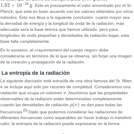
−
24
1
,
62
×
10
g
. Este es precisamente el valor encontrado por el Sr.
1
,
62
×
10
−
24
g
Planck, que está en buen acuerdo con los valores obtenidos por otros
métodos. Esto nos lleva a la siguiente conclusión: cuanto mayor sea
la densidad de energía y la longitud de onda de la radiación, más
adecuada será la base teórica que hemos utilizado; pero para
longitudes de onda pequeñas y densidades de radiación bajas, esta
base falla completamente.
En lo sucesivo, el «rayonnement del cuerpo negro» debe
considerarse en términos de lo que se observa, sin forjar una imagen
de la creación y propagación de la radiación.
La entropía de la radiación
La siguiente discusión está extraída de una obra famosa del Sr. Wien,
e se incluye aquí solo por razones de completud. Consideremos una
radiación que ocupa un volumen
v
. Asumimos que las propiedades
v
observables de la radiación están determinadas completamente
(
)
cuando las densidades de radiación
ρ
ν
se dan para todas las
ρ
(
ν
)
[5]
frecuencias.
Dado que podemos considerar las radiaciones de
diferentes frecuencias como separables sin hacer trabajo ni transferir
calor, la entropía de la radiación puede expresarse en la forma: