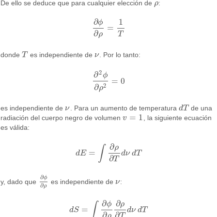
De ello se deduce que para cualquier elección de
ρ
:
ρ
∂
1
ϕ
=
∂
ϕ
∂
ρ
=
1
T
∂
T
ρ
donde
T
es independiente de
ν
. Por lo tanto:
T
ν
2
∂
ϕ
=
0
∂
2
ϕ
∂
ρ
2
=
0
2
∂
ρ
es independiente de
ν
. Para un aumento de temperatura
d
T
de una
ν
d
T
=
1
radiación del cuerpo negro de volumen
v
, la siguiente ecuación
v
=
1
es válida:
∂
ρ
∫
=
d
E
d
ν
d
T
d
E
=
∫
∂
ρ
∂
T
d
ν
d
T
∂
T
∂
ϕ
y, dado que
es independiente de
ν
:
∂
ϕ
∂
ρ
ν
∂
ρ
∂
∂
ρ
ϕ
∫
=
d
S
d
ν
d
T
d
S
=
∫
∂
ϕ
∂
ρ
∂
ρ
∂
T
d
ν
d
T
∂
∂
ρ
T