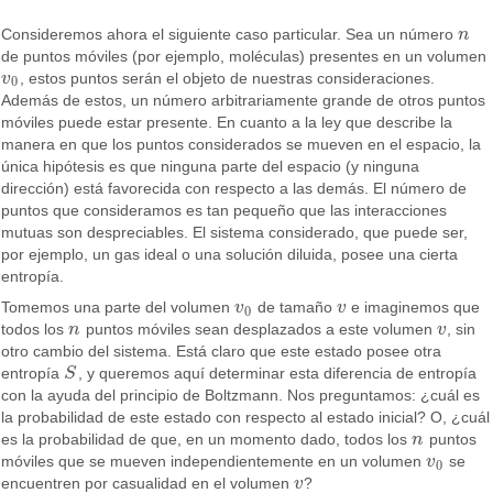
Consideremos ahora el siguiente caso particular. Sea un número
n
n
de puntos móviles (por ejemplo, moléculas) presentes en un volumen
v
, estos puntos serán el objeto de nuestras consideraciones.
v
0
0
Además de estos, un número arbitrariamente grande de otros puntos
móviles puede estar presente. En cuanto a la ley que describe la
manera en que los puntos considerados se mueven en el espacio, la
única hipótesis es que ninguna parte del espacio (y ninguna
dirección) está favorecida con respecto a las demás. El número de
puntos que consideramos es tan pequeño que las interacciones
mutuas son despreciables. El sistema considerado, que puede ser,
por ejemplo, un gas ideal o una solución diluida, posee una cierta
entropía.
Tomemos una parte del volumen
v
de tamaño
v
e imaginemos que
v
0
v
0
todos los
n
puntos móviles sean desplazados a este volumen
v
, sin
n
v
otro cambio del sistema. Está claro que este estado posee otra
entropía
S
, y queremos aquí determinar esta diferencia de entropía
S
con la ayuda del principio de Boltzmann. Nos preguntamos: ¿cuál es
la probabilidad de este estado con respecto al estado inicial? O, ¿cuál
es la probabilidad de que, en un momento dado, todos los
n
puntos
n
móviles que se mueven independientemente en un volumen
v
se
v
0
0
encuentren por casualidad en el volumen
v
?
v