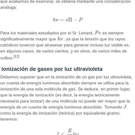
que acabamos de examinar, se obtiene mediante una consideración
análoga:
=
Π
−
h
ν
e
P
h
ν
=
e
Π
−
P
Para los materiales estudiados por el Sr. Lenard,
P
e
es siempre
P
e
significativamente mayor que
h
ν
, ya que la tensión que los rayos
h
ν
catódicos tuvieron que atravesar para generar incluso luz visible es,
en algunos casos, de varios cientos, y en otros, de varios miles de
[11]
voltios.
Ionización de gases por luz ultravioleta
Debemos suponer que en la ionización de un gas por luz ultravioleta,
un cuanta de energía luminosa absorbido siempre se utiliza para la
ionización de una sola molécula de gas. Se deduce, en primer lugar,
que la energía de ionización (es decir, la energía teóricamente
necesaria para ionizar) de una molécula no puede ser mayor que la
energía de un cuanta de energía luminosa absorbido. Tomando
J
J
como la energía de ionización (teórica) por equivalente-gramo,
tenemos:
E
≤
J
h
ν
J
≤
E
N
h
ν