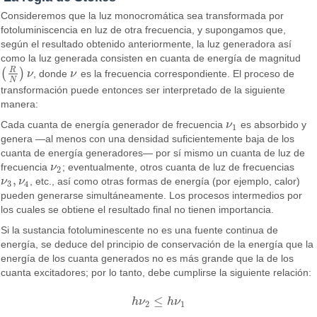
Consideremos que la luz monocromática sea transformada por
fotoluminiscencia en luz de otra frecuencia, y supongamos que,
según el resultado obtenido anteriormente, la luz generadora así
como la luz generada consisten en cuanta de energía de magnitud
R
(
)
ν
, donde
ν
es la frecuencia correspondiente. El proceso de
(
R
N
)
ν
ν
N
transformación puede entonces ser interpretado de la siguiente
manera:
Cada cuanta de energía generador de frecuencia
ν
es absorbido y
ν
1
1
genera —al menos con una densidad suficientemente baja de los
cuanta de energía generadores— por sí mismo un cuanta de luz de
frecuencia
ν
; eventualmente, otros cuanta de luz de frecuencias
ν
2
2
,
ν
ν
, etc., así como otras formas de energía (por ejemplo, calor)
ν
3
,
ν
4
3
4
pueden generarse simultáneamente. Los procesos intermedios por
los cuales se obtiene el resultado final no tienen importancia.
Si la sustancia fotoluminescente no es una fuente continua de
energía, se deduce del principio de conservación de la energía que la
energía de los cuanta generados no es más grande que la de los
cuanta excitadores; por lo tanto, debe cumplirse la siguiente relación:
≤
h
ν
h
ν
h
ν
2
≤
h
ν
1
2
1