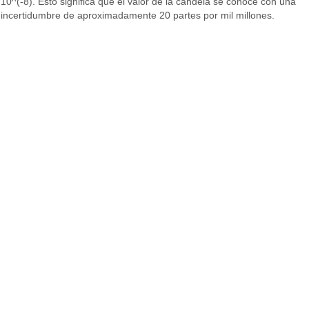
10^(-8). Esto significa que el valor de la candela se conoce con una
incertidumbre de aproximadamente 20 partes por mil millones.