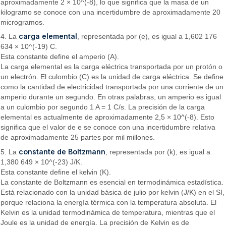
aproximadamente 2 × 10^(-8), lo que significa que la masa de un
kilogramo se conoce con una incertidumbre de aproximadamente 20
microgramos.
carga elemental
4. La
, representada por (e), es igual a 1,602 176
634 × 10^(-19) C.
Esta constante define el amperio (A).
La carga elemental es la carga eléctrica transportada por un protón o
un electrón. El culombio (C) es la unidad de carga eléctrica. Se define
como la cantidad de electricidad transportada por una corriente de un
amperio durante un segundo. En otras palabras, un amperio es igual
a un culombio por segundo 1 A = 1 C/s. La precisión de la carga
elemental es actualmente de aproximadamente 2,5 × 10^(-8). Esto
significa que el valor de e se conoce con una incertidumbre relativa
de aproximadamente 25 partes por mil millones.
constante de Boltzmann
5. La
, representada por (k), es igual a
1,380 649 × 10^(-23) J/K.
Esta constante define el kelvin (K).
La constante de Boltzmann es esencial en termodinámica estadística.
Está relacionado con la unidad básica de julio por kelvin (J/K) en el SI,
porque relaciona la energía térmica con la temperatura absoluta. El
Kelvin es la unidad termodinámica de temperatura, mientras que el
Joule es la unidad de energía. La precisión de Kelvin es de