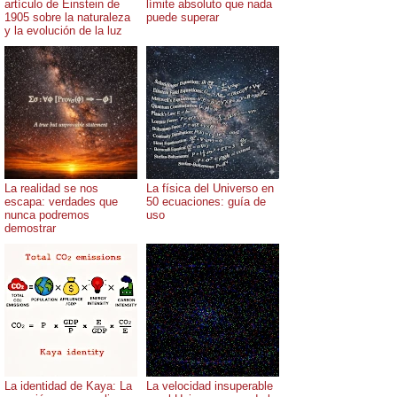
artículo de Einstein de
límite absoluto que nada
1905 sobre la naturaleza
puede superar
y la evolución de la luz
La realidad se nos
La física del Universo en
escapa: verdades que
50 ecuaciones: guía de
nunca podremos
uso
demostrar
La identidad de Kaya: La
La velocidad insuperable