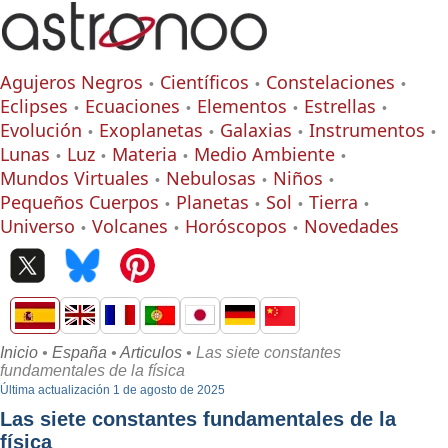
Agujeros Negros
Científicos
Constelaciones
Eclipses
Ecuaciones
Elementos
Estrellas
Evolución
Exoplanetas
Galaxias
Instrumentos
Lunas
Luz
Materia
Medio Ambiente
Mundos Virtuales
Nebulosas
Niños
Pequeños Cuerpos
Planetas
Sol
Tierra
Universo
Volcanes
Horóscopos
Novedades
Inicio
•
España
•
Articulos
• Las siete constantes
fundamentales de la física
Última actualización 1 de agosto de 2025
Las siete constantes fundamentales de la
física