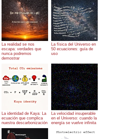
La realidad se nos
La física del Universo en
escapa: verdades que
50 ecuaciones: guía de
nunca podremos
uso
demostrar
La identidad de Kaya: La
La velocidad insuperable
ecuación que complica
en el Universo: cuando la
nuestra descarbonización
energía se vuelve infinita