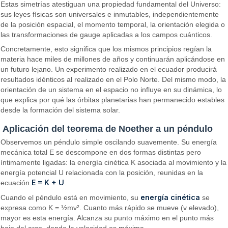
Estas simetrías atestiguan una propiedad fundamental del Universo:
sus leyes físicas son universales e inmutables, independientemente
de la posición espacial, el momento temporal, la orientación elegida o
las transformaciones de gauge aplicadas a los campos cuánticos.
Concretamente, esto significa que los mismos principios regían la
materia hace miles de millones de años y continuarán aplicándose en
un futuro lejano. Un experimento realizado en el ecuador producirá
resultados idénticos al realizado en el Polo Norte. Del mismo modo, la
orientación de un sistema en el espacio no influye en su dinámica, lo
que explica por qué las órbitas planetarias han permanecido estables
desde la formación del sistema solar.
Aplicación del teorema de Noether a un péndulo
Observemos un péndulo simple oscilando suavemente. Su energía
mecánica total E se descompone en dos formas distintas pero
íntimamente ligadas: la energía cinética K asociada al movimiento y la
energía potencial U relacionada con la posición, reunidas en la
E = K + U
ecuación
.
energía cinética
Cuando el péndulo está en movimiento, su
se
expresa como K = ½mv². Cuanto más rápido se mueve (v elevado),
mayor es esta energía. Alcanza su punto máximo en el punto más