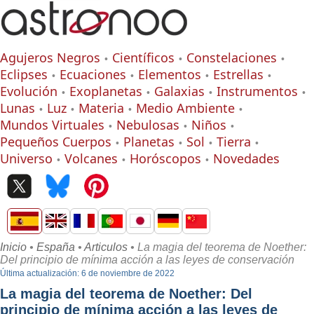
Agujeros Negros
Científicos
Constelaciones
Eclipses
Ecuaciones
Elementos
Estrellas
Evolución
Exoplanetas
Galaxias
Instrumentos
Lunas
Luz
Materia
Medio Ambiente
Mundos Virtuales
Nebulosas
Niños
Pequeños Cuerpos
Planetas
Sol
Tierra
Universo
Volcanes
Horóscopos
Novedades
Inicio
•
España
•
Articulos
• La magia del teorema de Noether:
Del principio de mínima acción a las leyes de conservación
Última actualización: 6 de noviembre de 2022
La magia del teorema de Noether: Del
principio de mínima acción a las leyes de