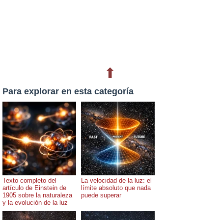
⬆
Para explorar en esta categoría
Texto completo del
La velocidad de la luz: el
artículo de Einstein de
límite absoluto que nada
1905 sobre la naturaleza
puede superar
y la evolución de la luz