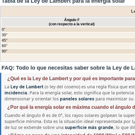
Tabla de la Ley de Lambert para la energía solar
L
Ángulo
θ
θ
(con respecto a la vertical)
0°
30°
45°
60°
90°
FAQ: Todo lo que necesitas saber sobre la Ley de L
¿Qué es la Ley de Lambert y por qué es importante para 
La
(o ley del coseno) es una regla física que e
Ley de Lambert
. Para la energía solar, esto significa que la potenc
incidencia
dimensionar y orientar los
para maximizar su e
paneles solares
¿Por qué la energía solar es máxima cuando el ángulo d
Cuando el ángulo θ es de 0°, los rayos solares golpean la supe
superficie mínima. Esta es la situación ideal representada por
de luz se extiende sobre una
, lo que d
superficie más grande