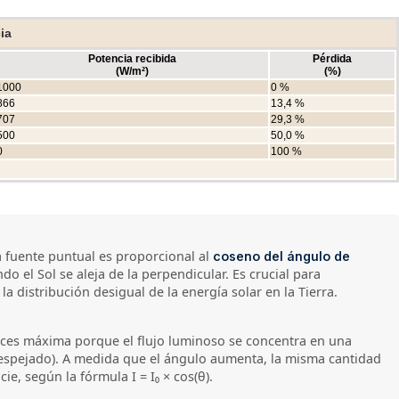
ia
Potencia recibida
Pérdida
(W/m²)
(%)
1000
0 %
866
13,4 %
707
29,3 %
500
50,0 %
0
100 %
na fuente puntual es proporcional al
coseno del ángulo de
do el Sol se aleja de la perpendicular. Es crucial para
 distribución desigual de la energía solar en la Tierra.
nces máxima porque el flujo luminoso se concentra en una
 despejado). A medida que el ángulo aumenta, la misma cantidad
ie, según la fórmula I = I₀ × cos(θ).