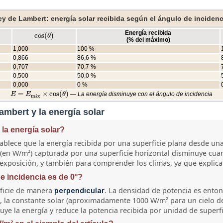
ey de Lambert: energía solar recibida según el ángulo de incidenc
Energía recibida
cos
(
)
cos
(
θ
θ
)
(% del máximo)
1,000
100 %
0,866
86,6 %
0,707
70,7 %
0,500
50,0 %
0,000
0 %
=
×
cos
(
)
— La energía disminuye con el ángulo de incidencia
E
E
=
E
máx
E
×
cos
(
θ
)
θ
m
x
á
ambert y la energía solar
la energía solar?
stablece que la energía recibida por una superficie plana desde u
ia (en W/m²) capturada por una superficie horizontal disminuye cuan
xposición, y también para comprender los climas, ya que explica la
e incidencia es de 0°?
rficie de manera
. La densidad de potencia es ento
perpendicular
 I₀, la constante solar (aproximadamente 1000 W/m² para un cielo
iluye la energía y reduce la potencia recibida por unidad de superfic