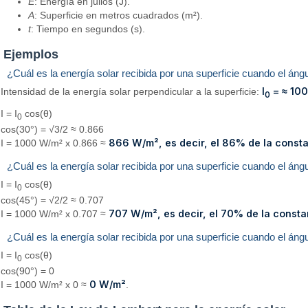
E
: Energía en julios (J).
A
: Superficie en metros cuadrados (m²).
t
: Tiempo en segundos (s).
Ejemplos
¿Cuál es la energía solar recibida por una superficie cuando el ángu
I
= ≈ 10
Intensidad de la energía solar perpendicular a la superficie:
0
I = I
cos(θ)
0
cos(30°) = √3/2 ≈ 0.866
866 W/m², es decir, el 86% de la consta
I = 1000 W/m² x 0.866 ≈
¿Cuál es la energía solar recibida por una superficie cuando el áng
I = I
cos(θ)
0
cos(45°) = √2/2 ≈ 0.707
707 W/m², es decir, el 70% de la consta
I = 1000 W/m² x 0.707 ≈
¿Cuál es la energía solar recibida por una superficie cuando el áng
I = I
cos(θ)
0
cos(90°) = 0
0 W/m²
I = 1000 W/m² x 0 ≈
.