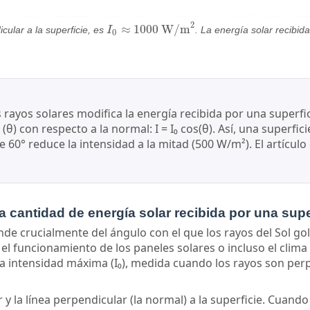
2
≈
1000
W/m
cular a la superficie, es
I
. La energía solar recibid
I
0
≈
1000
W/m
2
0
 rayos solares modifica la energía recibida por una superfi
(θ) con respecto a la normal: I = I₀ cos(θ). Así, una superfi
60° reduce la intensidad a la mitad (500 W/m²). El artículo 
a cantidad de energía solar recibida por una supe
nde crucialmente del ángulo con el que los rayos del Sol go
l funcionamiento de los paneles solares o incluso el clima 
de la intensidad máxima (I₀), medida cuando los rayos son 
 y la línea perpendicular (la normal) a la superficie. Cuando el