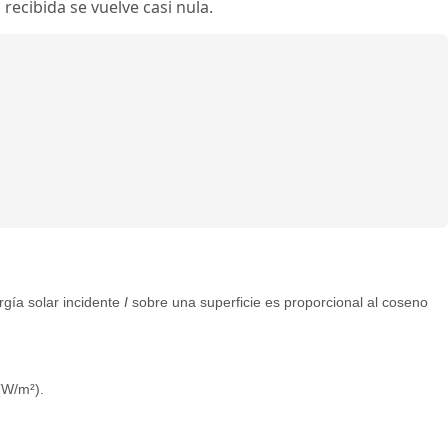
 recibida se vuelve casi nula.
rgía solar incidente
I
sobre una superficie es proporcional al coseno
 (W/m²).