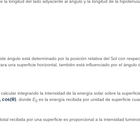
e la longitud del lado adyacente al ángulo y la longitud de la hipotenus
Este ángulo está determinado por la posición relativa del Sol con respect
ara una superficie horizontal, también está influenciado por el ángulo de 
calcular integrando la intensidad de la energía solar sobre la superfici
cos(θ)
, donde
E
es la energía recibida por unidad de superficie cu
0
0
otal recibida por una superficie es proporcional a la intensidad luminos