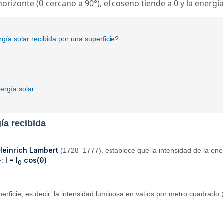
horizonte (θ cercano a 90°), el coseno tiende a 0 y la energía
gía solar recibida por una superficie?
ergía solar
gía recibida
einrich Lambert
(1728–1777), establece que la intensidad de la ene
I = I
cos(θ)
e:
0
perficie, es decir, la intensidad luminosa en vatios por metro cuadrado