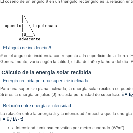
El coseno de un ángulo θ en un triángulo rectángulo es la relación entr
         |\

         | \

  opuesto|  \ hipotenusa

         |   \

         |θ___\

El ángulo de incidencia
θ
θ
es el ángulo de incidencia con respecto a la superficie de la Tierra. 
Generalmente, varía según la latitud, el día del año y la hora del día. P
Cálculo de la energía solar recibida
Energía recibida por una superficie inclinada
Para una superficie plana inclinada, la energía solar recibida se puede 
E = E
Si
E
es la energía en julios (J) recibida por unidad de superficie:
Relación entre energía e intensidad
La relación entre la energía
E
y la intensidad
I
muestra que la energía t
I = E / (A · t)
I
: Intensidad luminosa en vatios por metro cuadrado (W/m²).