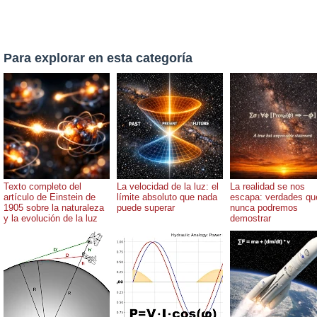
Para explorar en esta categoría
Texto completo del
La velocidad de la luz: el
La realidad se nos
artículo de Einstein de
límite absoluto que nada
escapa: verdades qu
1905 sobre la naturaleza
puede superar
nunca podremos
y la evolución de la luz
demostrar