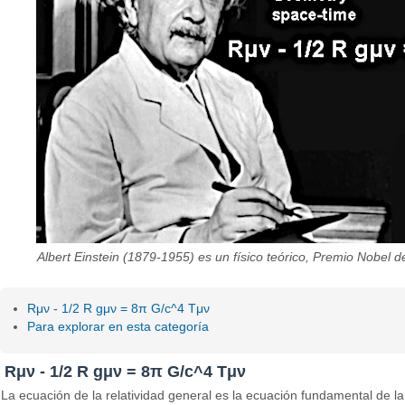
Albert Einstein (1879-1955) es un físico teórico, Premio Nobel de
Rμν - 1/2 R gμν = 8π G/c^4 Tμν
Para explorar en esta categoría
Rμν - 1/2 R gμν = 8π G/c^4 Tμν
La ecuación de la relatividad general es la ecuación fundamental de l