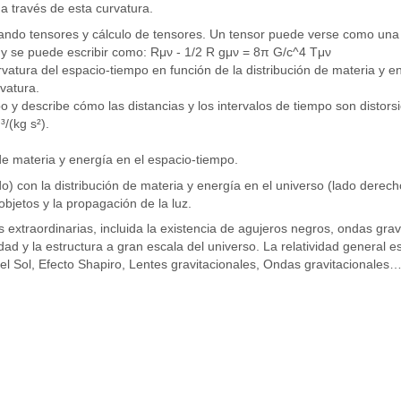
a través de esta curvatura.
ando tensores y cálculo de tensores. Un tensor puede verse como una 
 y se puede escribir como: Rμν - 1/2 R gμν = 8π G/c^4 Tμν
rvatura del espacio-tiempo en función de la distribución de materia y e
rvatura.
o y describe cómo las distancias y los intervalos de tiempo son distors
/(kg s²).
de materia y energía en el espacio-tiempo.
o) con la distribución de materia y energía en el universo (lado derec
bjetos y la propagación de la luz.
s extraordinarias, incluida la existencia de agujeros negros, ondas gra
y la estructura a gran escala del universo. La relatividad general es
el Sol, Efecto Shapiro, Lentes gravitacionales, Ondas gravitacionales…