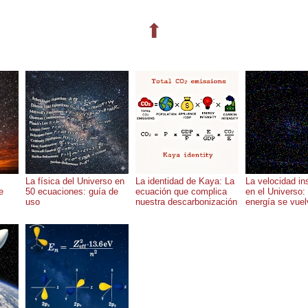
⬆
La física del Universo en
La identidad de Kaya: La
La velocidad in
e
50 ecuaciones: guía de
ecuación que complica
en el Universo:
uso
nuestra descarbonización
energía se vuelv