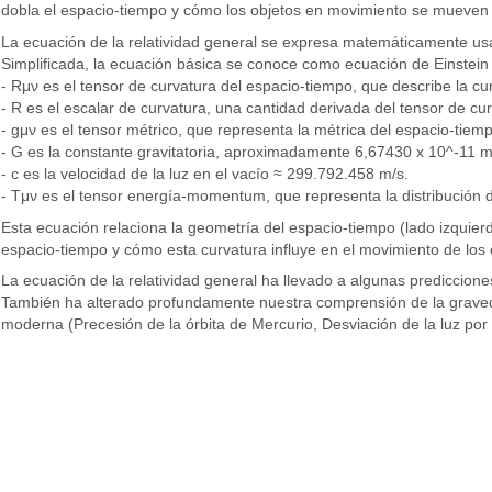
dobla el espacio-tiempo y cómo los objetos en movimiento se mueven 
La ecuación de la relatividad general se expresa matemáticamente us
Simplificada, la ecuación básica se conoce como ecuación de Einstein
- Rμν es el tensor de curvatura del espacio-tiempo, que describe la cu
- R es el escalar de curvatura, una cantidad derivada del tensor de cu
- gμν es el tensor métrico, que representa la métrica del espacio-tiemp
- G es la constante gravitatoria, aproximadamente 6,67430 x 10^-11 m³
- c es la velocidad de la luz en el vacío ≈ 299.792.458 m/s.
- Tμν es el tensor energía-momentum, que representa la distribución 
Esta ecuación relaciona la geometría del espacio-tiempo (lado izquierd
espacio-tiempo y cómo esta curvatura influye en el movimiento de los o
La ecuación de la relatividad general ha llevado a algunas prediccione
También ha alterado profundamente nuestra comprensión de la gravedad 
moderna (Precesión de la órbita de Mercurio, Desviación de la luz por 