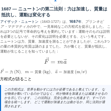
1687 — ニュートンの第二法則：力は加速し、質量は
抵抗し、運動は変化する
アイザック・ニュートン
1687年
（1643-1727）は、
、
プリンキピ
ア・マテマティカ
の中で、一見単純なこの方程式を提示しました。 こ
れは3つの記号で革命的な考えを要約しています：運動そのものは説明
を必要としないが、その変化は説明を必要とする、という考えです。
ニュートンは力、質量、加速度を測ることができましたが、これら3つ
の量の本質的な性質は謎のままでした。 力が働くと、質量が抵抗し、
運動が生じることを知っていました：
⃗
⃗
=
F
m
a
F
→
=
m
a
→
⃗
⃗
=
(N)
=
(kg)
=
(m/s
)
F
力
、
m
質
量
、
a
加
速
度
²
F
→
=
力 (N)
m
=
質量 (kg)
a
→
=
加速度 (m/s²)
方程式が語ること
この方程式は、世界を動かすには
力
が必要であると教えています。 な
ぜ物体が動いているのかではなく、何が物体を加速または減速させるの
かを示しています。 この法則は、完全な静止から光速まで、すべての
場合を統一します。 どこで運動が加速または曲がるか、同じ法則が適
用されます。