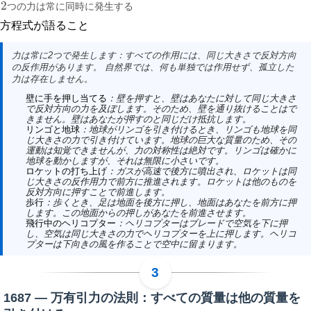
2
つ
の
力
は
常
に
同
時
に
発
生
す
る
2つの力は常に同時に発生する
方程式が語ること
力は常に2つで発生します：すべての作用には、同じ大きさで反対方向
の反作用があります。 自然界では、何も単独では作用せず、孤立した
力は存在しません。
壁に手を押し当てる
：壁を押すと、壁はあなたに対して同じ大きさ
で反対方向の力を及ぼします。そのため、壁を通り抜けることはで
きません。壁はあなたが押すのと同じだけ抵抗します。
リンゴと地球
：地球がリンゴを引き付けるとき、リンゴも地球を同
じ大きさの力で引き付けています。地球の巨大な質量のため、その
運動は知覚できませんが、力の対称性は絶対です。リンゴは確かに
地球を動かしますが、それは無限に小さいです。
ロケットの打ち上げ
：ガスが高速で後方に噴出され、ロケットは同
じ大きさの反作用力で前方に推進されます。ロケットは他のものを
反対方向に押すことで前進します。
歩行
：歩くとき、足は地面を後方に押し、地面はあなたを前方に押
します。この地面からの押しがあなたを前進させます。
飛行中のヘリコプター
：ヘリコプターはブレードで空気を下に押
し、空気は同じ大きさの力でヘリコプターを上に押します。ヘリコ
プターは下向きの風を作ることで空中に留まります。
1687 — 万有引力の法則：すべての質量は他の質量を