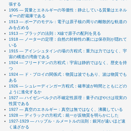
張する
1905 — 質量とエネルギーの等価性：静止している質量はエネル
ギーの貯蔵庫である
1913 — ボーアのモデル：電子は原子核の周りの離散的な軌道の
みを占める
1913 — ブラッグの法則：X線で原子の配列を見る
1918 — ノーターの定理：自然の対称性の裏には保存則が隠れて
いる
1915 — アインシュタインの場の方程式：重力は力ではなく、宇
宙の構造の湾曲である
1924 — フリードマンの方程式：宇宙は静的ではなく、歴史を持
つ
1924 — ド・ブロイの関係式：物質は波でもあり、波は物質でも
ある
1926 — シュレーディンガー方程式：確率波が時間とともにどの
ように進化するか
1927 — ハイゼンベルクの不確定性原理：量子のぼやけは現実の
性質である
1927 — 真空のエネルギー：真空は無ではなく、沸騰している
1928 — ディラックの方程式：統一が反物質を明らかにした
1927-1929 — ハッブル・ルメートルの法則：銀河が遠いほど速
く遠ざかる