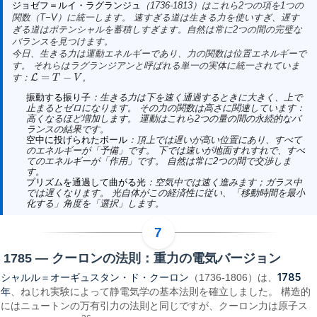
ジョゼフ＝ルイ・ラグランジュ
（1736-1813）はこれら2つの項を1つの
関数（T−V）に統一します。 速すぎる道は生きる力を使いすぎ、遅す
ぎる道はポテンシャルを蓄積しすぎます。自然は常に2つの間の完璧な
バランスを見つけます。
今日、生きる力は
運動エネルギー
であり、力の関数は
位置エネルギー
で
す。 それらは
ラグランジアン
と呼ばれる単一の実体に統一されていま
=
−
す：
L
。
L
=
T
−
V
T
V
振動する振り子
：
生きる力
は下を速く通過するときに大きく、上で
止まるとゼロになります。 その
力の関数
は高さに関連しています：
高くなるほど増加します。 運動はこれら2つの量の間の永続的なバ
ランスの結果です。
空中に投げられたボール
：頂上では遅いが高い位置にあり、すべて
のエネルギーが「予備」です。 下では速いが地面すれすれで、すべ
てのエネルギーが「作用」です。 自然は常に2つの間で交渉しま
す。
プリズムを通過して曲がる光
：空気中では速く進みます；ガラス中
では遅くなります。 光自体がこの経済性に従い、「移動時間を最小
化する」角度を「選択」します。
1785 — クーロンの法則：重力の電気バージョン
シャルル＝オーギュスタン・ド・クーロン
1785
（1736-1806）は、
年
、ねじれ実験によって静電気学の基本法則を確立しました。 構造的
にはニュートンの万有引力の法則と同じですが、クーロン力は原子ス