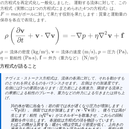
の方程式を再定式化し一般化しました。 運動する流体に対して、この
方程式（実際には1つの方程式にまとめられた4つの方程式）は、
=
F
m
a
がボールに対して果たす役割を果たします：質量と運動量の
F
=
m
a
保存を各点で表現します。
v
∂
(
)
2
v
v
v
f
+
⋅
∇
=
−
∇
+
∇
+
ρ
p
η
ρ
(
∂
v
∂
t
+
v
⋅
∇
v
)
=
−
∇
p
+
η
∇
2
v
+
f
∂
t
v
=
(kg/m
)
,
=
(m/s)
,
=
(Pa)
,
ρ
流
体
の
密
度
³
流
体
の
速
度
p
圧
力
ρ
=
流体の密度 (kg/m³)
,
v
=
流体の速度 (m/s)
,
p
=
圧力 (Pa)
,
f
=
(Pa⋅s)
,
=
(N/m
)
η
動
粘
性
外
力
（
重
力
な
ど
）
³
η
=
動粘性 (Pa·s)
,
f
=
外力（重力など） (N/m³)
方程式が語ること
ナヴィエ・ストークス方程式は、流体の各滴に対して、それを動かすも
のとそれを抑えるものをバランスさせます。 左側はその加速度です。
右側には3つの要因があります：圧力差による推進力、隣接する流体と
の摩擦による粘性のブレーキ、重力などの外力による引きまたは持ち上
げ。
川の水が岩に出会う
：岩の前では水が遅くなり圧力が増加します（
v
v
−
∇
⋅
∇
項）。 側面では水が加速します（
項）。 後ろでは渦が
p
v
⋅
∇
v
−
∇
p
2
v
∇
生じます：粘性（
）がエネルギーを散逸させ、これらの回転
η
η
∇
2
v
運動を作り出します。 各波紋は方程式の項を物語っています。
たばこの煙が上昇する
：暖かい煙は空気より密度が低く、上向きの
f
推進力を受けます（
項には重力と浮力が含まれます）。 最初は滑