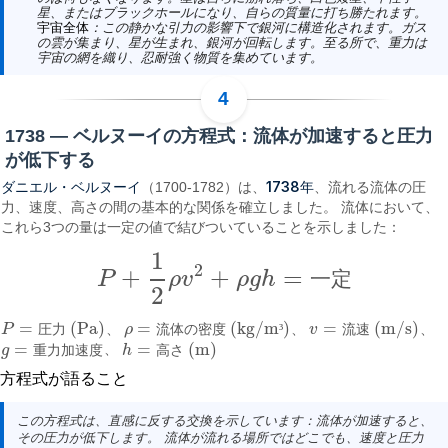
星、またはブラックホールになり、自らの質量に打ち勝たれます。
宇宙全体
：この静かな引力の影響下で銀河に構造化されます。ガス
の雲が集まり、星が生まれ、銀河が回転します。至る所で、重力は
宇宙の網を織り、忍耐強く物質を集めています。
1738 — ベルヌーイの方程式：流体が加速すると圧力
が低下する
ダニエル・ベルヌーイ
1738年
（1700-1782）は、
、流れる流体の圧
力、速度、高さの間の基本的な関係を確立しました。 流体において、
これら3つの量は一定の値で結びついていることを示しました：
1
2
+
+
=
P
ρ
v
ρ
g
h
一
定
P
+
1
2
ρ
v
2
+
ρ
g
h
=
一定
2
=
(Pa)
=
(kg/m
)
=
(m/s)
P
圧
力
、
ρ
流
体
の
密
度
³
、
v
流
速
、
P
=
圧力 (Pa)
ρ
=
流体の密度 (kg/m³)
v
=
流速 (m/s)
=
=
(m)
g
重
力
加
速
度
、
h
高
さ
g
=
重力加速度
h
=
高さ (m)
方程式が語ること
この方程式は、直感に反する交換を示しています：流体が加速すると、
その圧力が低下します。 流体が流れる場所ではどこでも、速度と圧力