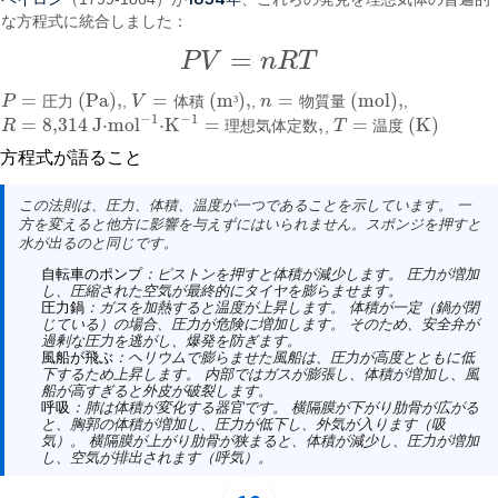
な方程式に統合しました：
=
P
V
n
R
T
P
V
=
n
R
T
=
(Pa)
,
=
(m
)
,
=
(mol)
,
P
圧
力
,
V
体
積
³
,
n
物
質
量
,
P
=
圧力 (Pa)
,
V
=
体積 (m³)
,
n
=
物質量 (mol)
,
−
1
−
1
=
8,314
J⋅mol
⋅K
=
,
=
(K)
R
理
想
気
体
定
数
,
T
温
度
R
=
8,314
J·mol
−
1
·K
−
1
=
理想気体定数
,
T
=
温度 (K)
方程式が語ること
この法則は、圧力、体積、温度が一つであることを示しています。 一
方を変えると他方に影響を与えずにはいられません。スポンジを押すと
水が出るのと同じです。
自転車のポンプ
：ピストンを押すと体積が減少します。 圧力が増加
し、圧縮された空気が最終的にタイヤを膨らませます。
圧力鍋
：ガスを加熱すると温度が上昇します。 体積が一定（鍋が閉
じている）の場合、圧力が危険に増加します。 そのため、安全弁が
過剰な圧力を逃がし、爆発を防ぎます。
風船が飛ぶ
：ヘリウムで膨らませた風船は、圧力が高度とともに低
下するため上昇します。 内部ではガスが膨張し、体積が増加し、風
船が高すぎると外皮が破裂します。
呼吸
：肺は体積が変化する器官です。 横隔膜が下がり肋骨が広がる
と、胸郭の体積が増加し、圧力が低下し、外気が入ります（吸
気）。 横隔膜が上がり肋骨が狭まると、体積が減少し、圧力が増加
し、空気が排出されます（呼気）。