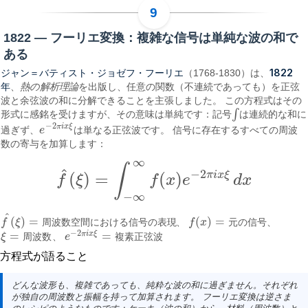
1822 — フーリエ変換：複雑な信号は単純な波の和で
ある
ジャン＝バティスト・ジョゼフ・フーリエ
1822
（1768-1830）は、
年
、
熱の解析理論
を出版し、任意の関数（不連続であっても）を正弦
波と余弦波の和に分解できることを主張しました。 この方程式はその
∫
形式に感銘を受けますが、その意味は単純です：記号
は連続的な和に
∫
−
2
π
i
x
ξ
過ぎず、
e
は単なる正弦波です。 信号に存在するすべての周波
e
−
2
π
i
x
ξ
数の寄与を加算します：
∞
∫
^
−
2
π
i
x
ξ
(
)
=
(
)
f
ξ
f
x
e
d
x
f
^
(
ξ
)
=
∫
−
∞
∞
f
(
x
)
e
−
2
π
i
x
ξ
d
x
−
∞
^
(
)
=
(
)
=
f
ξ
周
波
数
空
間
に
お
け
る
信
号
の
表
現
、
f
x
元
の
信
号
、
f
^
(
ξ
)
=
周波数空間における信号の表現
f
(
x
)
=
元の信号
−
2
=
=
π
i
x
ξ
ξ
周
波
数
、
e
複
素
正
弦
波
ξ
=
周波数
e
−
2
π
i
x
ξ
=
複素正弦波
方程式が語ること
どんな波形も、複雑であっても、純粋な波の和に過ぎません。それぞれ
が独自の周波数と振幅を持って加算されます。 フーリエ変換は逆さま