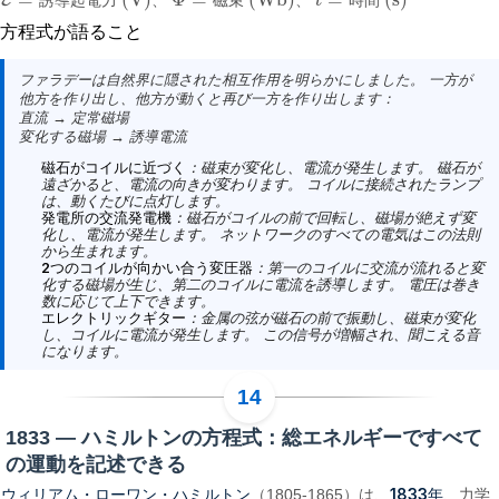
E
誘
導
起
電
力
、
磁
束
、
t
時
間
E
=
誘導起電力 (V)
Φ
=
磁束 (Wb)
t
=
時間 (s)
方程式が語ること
ファラデーは自然界に隠された相互作用を明らかにしました。 一方が
他方を作り出し、他方が動くと再び一方を作り出します：
直流 → 定常磁場
変化する磁場 → 誘導電流
磁石がコイルに近づく
：磁束が変化し、電流が発生します。 磁石が
遠ざかると、電流の向きが変わります。 コイルに接続されたランプ
は、動くたびに点灯します。
発電所の交流発電機
：磁石がコイルの前で回転し、磁場が絶えず変
化し、電流が発生します。 ネットワークのすべての電気はこの法則
から生まれます。
2つのコイルが向かい合う変圧器
：第一のコイルに交流が流れると変
化する磁場が生じ、第二のコイルに電流を誘導します。 電圧は巻き
数に応じて上下できます。
エレクトリックギター
：金属の弦が磁石の前で振動し、磁束が変化
し、コイルに電流が発生します。 この信号が増幅され、聞こえる音
になります。
1833 — ハミルトンの方程式：総エネルギーですべて
の運動を記述できる
ウィリアム・ローワン・ハミルトン
1833年
（1805-1865）は、
、力学