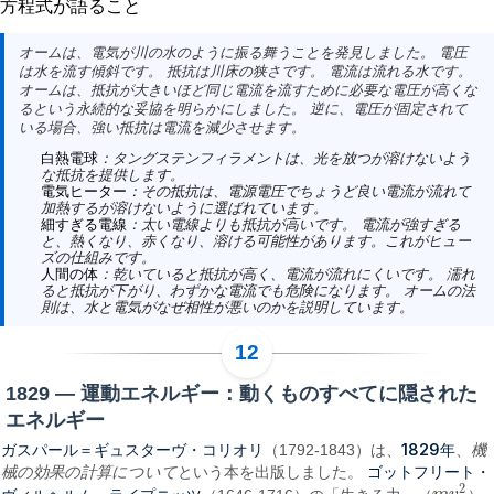
方程式が語ること
オームは、電気が川の水のように振る舞うことを発見しました。 電圧
は水を流す傾斜です。 抵抗は川床の狭さです。 電流は流れる水です。
オームは、抵抗が大きいほど同じ電流を流すために必要な電圧が高くな
るという永続的な妥協を明らかにしました。 逆に、電圧が固定されて
いる場合、強い抵抗は電流を減少させます。
白熱電球
：タングステンフィラメントは、光を放つが溶けないよう
な抵抗を提供します。
電気ヒーター
：その抵抗は、電源電圧でちょうど良い電流が流れて
加熱するが溶けないように選ばれています。
細すぎる電線
：太い電線よりも抵抗が高いです。 電流が強すぎる
と、熱くなり、赤くなり、溶ける可能性があります。これがヒュー
ズの仕組みです。
人間の体
：乾いていると抵抗が高く、電流が流れにくいです。 濡れ
ると抵抗が下がり、わずかな電流でも危険になります。 オームの法
則は、水と電気がなぜ相性が悪いのかを説明しています。
1829 — 運動エネルギー：動くものすべてに隠された
エネルギー
ガスパール＝ギュスターヴ・コリオリ
1829年
（1792-1843）は、
、
機
ゴットフリート・
械の効果の計算について
という本を出版しました。
2
ヴィルヘルム・ライプニッツ