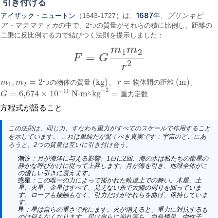
引き付ける
アイザック・ニュートン
1687年
（1643-1727）は、
、
プリンキピ
ア・マテマティカ
の中で、2つの質量がそれらの積に比例し、距離の
二乗に反比例する力で結びつく法則を提示しました：
m
m
1
2
=
F
G
F
=
G
m
1
m
2
r
2
2
r
,
=
2
(kg)
=
(m)
m
m
つ
の
物
体
の
質
量
、
r
物
体
間
の
距
離
、
m
1
,
m
2
=
2つの物体の質量 (kg)
r
=
物体間の距離 (m)
1
2
−
2
−
11
=
6,674
×
10
N⋅m
⋅kg
=
G
²
重
力
定
数
G
=
6,674
×
10
−
11
N·m²·kg
−
2
=
重力定数
方程式が語ること
この法則は、同じ力、すなわち重力がすべてのスケールで作用すること
を示しています。 これは単純だが驚くべき真実です：
宇宙のどこにあ
ろうと、2つの質量は互いに引き付け合う
。
潮汐
：月が海洋に与える影響。1日に2回、海の水は私たちの衛星の
静かな呼びかけに従って上昇します。月が海を引き、地球全体がこ
の優しい引きに震えます。
惑星
：この唯一の力によって描かれた軌道上での舞い。木星、土
星、火星、金星はすべて、見えない糸で太陽の周りを回っていま
す。ロープも接触もなく、引力だけがそれらを曲げ、保持していま
す。
星
：星は自らの重さで死にます。火が消えると、重力に対抗するも
のは何もなくなります。星は自らに崩れ落ち、白色矮星、中性子