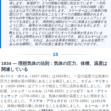
表します。 各場所で、2つの情報が地形に刻まれています：一方向
の傾斜はどれだけの速度で滑るかを示し、もう一方向の傾斜（逆）
は上または下に押されるかを示します。 スケーターはこの地形の地
図だけで、他の法則を知ることなくすべての運動が展開されます。
ボウルの中で転がるビーズ
：ボウルの形自体（ハミルトニアン）が
すべてを決定します。 局所的な傾斜がビーズに加速または減速する
ように言い、曲率がその軌道がどのように曲がるかを示します。 ビ
ーズは、それを含むボウルの形にのみ従います。
樫とどんぐり
：どんぐりにはすでにすべての未来が含まれていま
す。残るは時間をかけて展開させるだけです。 総エネルギーはこの
どんぐりです。 それは、あらゆる将来の時刻に、あらゆる場所で、
あらゆる瞬間に、粒子の位置と速度を予測するのに十分です。
1834 — 理想気体の法則：気体の圧力、体積、温度は
関連している
ロバート・ボイル
（1627-1691）は1662年に、一定の温度では気体の
エドム・マリオッ
圧力と体積が逆の関係にあることを確立しました。
ト
（1620-1684）はフランスで独立して同じ法則を発見しました。 1世
ジャック・シャルル
ジョゼフ・ルイ・ゲイ＝
紀後、
（1746-1823）と
リュサック
（1778-1850）は、気体の体積が温度とともに増加するこ
アメデオ・アヴォガドロ
とを示しました。
（1776-1856）は1811年
エミール・クラ
に、体積が物質の量に比例することを追加しました。
ペイロン
1834年
（1799-1864）が
、これらの発見を理想気体の普遍的