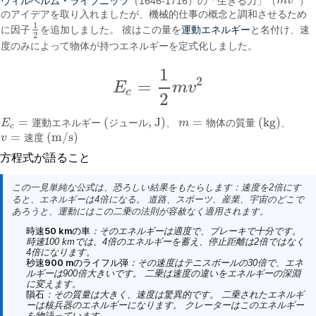
（1646-1716）の「生きる力」（
m
v
）
m
v
2
のアイデアを取り入れましたが、機械的仕事の概念と調和させるため
1
運動エネルギー
に因子
を追加しました。 彼はこの量を
と名付け、速
1
2
2
度のみによって物体が持つエネルギーを定式化しました。
1
2
=
E
m
v
E
c
=
1
2
m
v
2
c
2
=
(
, J)
=
(kg)
E
運
動
エ
ネ
ル
ギ
ー
ジ
ュ
ー
ル
、
m
物
体
の
質
量
、
E
c
=
運動エネルギー (ジュール, J)
m
=
物体の質量 (kg)
c
=
(m/s)
v
速
度
v
=
速度 (m/s)
方程式が語ること
この一見単純な公式は、恐ろしい結果をもたらします：
速度を2倍にす
ると、エネルギーは4倍になる
。 道路、スポーツ、産業、宇宙のどこで
あろうと、運動にはこの二乗の法則が容赦なく適用されます。
時速50 kmの車
：そのエネルギーは適度で、ブレーキで十分です。
時速100 kmでは、4倍のエネルギーを蓄え、停止距離は2倍ではなく
4倍になります。
秒速900 mのライフル弾
：その速度はテニスボールの30倍で、エネ
ルギーは900倍大きいです。 二乗は速度の違いをエネルギーの深淵
に変えます。
隕石
：その質量は大きく、速度は驚異的です。 二乗されたエネルギ
ーは核兵器のエネルギーになります。 クレーターはこのエネルギー
を物語っています。