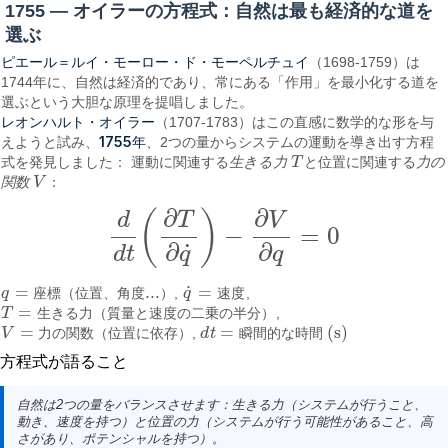
1755 — オイラーの方程式：自然は最も経済的な道を
選ぶ
ピエール＝ルイ・モーロー・ド・モーペルチュイ
（1698-1759）は
1744年に、自然は経済的であり、常にある「作用」を最小化する道を
選ぶという大胆な原理を提唱しました。
レオンハルト・オイラー
（1707-1783）はこの直感に数学的な形を与
1755年
えようと試み、
、2つの量からシステムの運動を導き出す方程
式を発見しました： 運動に関連する
生きる力
T
と位置に関連する
力の
T
関数
V
：
V
∂
∂
(
)
d
T
V
−
=
0
d
d
t
(
∂
T
∂
q
˙
)
−
∂
V
∂
q
=
0
∂
∂
˙
d
t
q
q
˙
=
...
=
q
座
標
（
位
置
、
角
度
）
,
q
速
度
,
q
=
座標（位置、角度...）
q
˙
=
速度
=
T
生
き
る
力
（
質
量
と
速
度
の
二
乗
の
半
分
）
,
T
=
生きる力（質量と速度の二乗の半分）
=
=
(s)
V
力
の
関
数
（
位
置
に
依
存
）
,
d
t
瞬
間
的
な
時
間
V
=
力の関数（位置に依存）
d
t
=
瞬間的な時間 (s)
方程式が語ること
自然は2つの量をバランスさせます：
生きる力
（システムが行うこと、
動き、速度を持つ）と
位置の力
（システムが行う可能性があること、高
さがあり、ポテンシャルを持つ）。