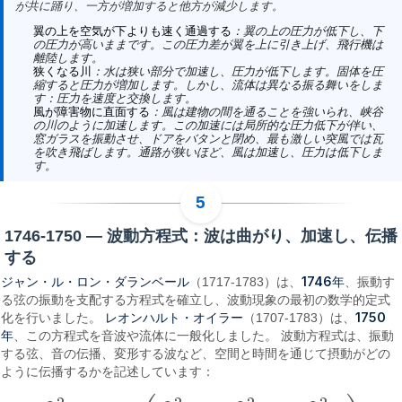
が共に踊り、一方が増加すると他方が減少します。
翼の上を空気が下よりも速く通過する
：翼の上の圧力が低下し、下
の圧力が高いままです。この圧力差が翼を上に引き上げ、飛行機は
離陸します。
狭くなる川
：水は狭い部分で加速し、圧力が低下します。固体を圧
縮すると圧力が増加します。しかし、流体は異なる振る舞いをしま
す：圧力を速度と交換します。
風が障害物に直面する
：風は建物の間を通ることを強いられ、峡谷
の川のように加速します。この加速には局所的な圧力低下が伴い、
窓ガラスを振動させ、ドアをバタンと閉め、最も激しい突風では瓦
を吹き飛ばします。通路が狭いほど、風は加速し、圧力は低下しま
す。
1746-1750 — 波動方程式：波は曲がり、加速し、伝播
する
ジャン・ル・ロン・ダランベール
1746年
（1717-1783）は、
、振動す
る弦の振動を支配する方程式を確立し、波動現象の最初の数学的定式
レオンハルト・オイラー
1750
化を行いました。
（1707-1783）は、
年
、この方程式を音波や流体に一般化しました。 波動方程式は、振動
する弦、音の伝播、変形する波など、空間と時間を通じて摂動がどの
ように伝播するかを記述しています：