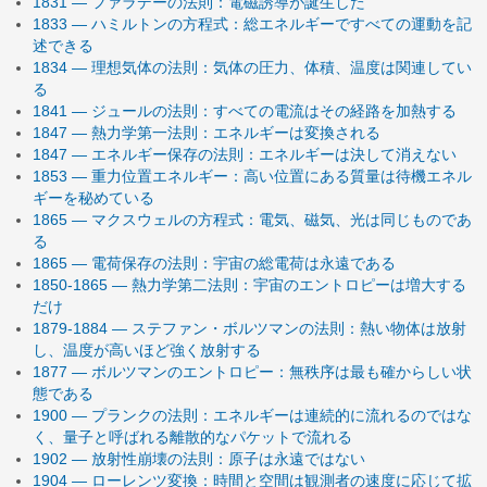
1831 — ファラデーの法則：電磁誘導が誕生した
1833 — ハミルトンの方程式：総エネルギーですべての運動を記
述できる
1834 — 理想気体の法則：気体の圧力、体積、温度は関連してい
る
1841 — ジュールの法則：すべての電流はその経路を加熱する
1847 — 熱力学第一法則：エネルギーは変換される
1847 — エネルギー保存の法則：エネルギーは決して消えない
1853 — 重力位置エネルギー：高い位置にある質量は待機エネル
ギーを秘めている
1865 — マクスウェルの方程式：電気、磁気、光は同じものであ
る
1865 — 電荷保存の法則：宇宙の総電荷は永遠である
1850-1865 — 熱力学第二法則：宇宙のエントロピーは増大する
だけ
1879-1884 — ステファン・ボルツマンの法則：熱い物体は放射
し、温度が高いほど強く放射する
1877 — ボルツマンのエントロピー：無秩序は最も確からしい状
態である
1900 — プランクの法則：エネルギーは連続的に流れるのではな
く、量子と呼ばれる離散的なパケットで流れる
1902 — 放射性崩壊の法則：原子は永遠ではない
1904 — ローレンツ変換：時間と空間は観測者の速度に応じて拡