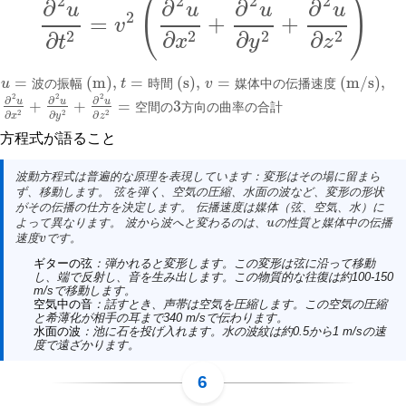
2
2
2
2
(
)
∂
∂
∂
∂
u
u
u
u
2
=
+
+
v
∂
2
u
∂
t
2
=
v
2
(
∂
2
u
∂
x
2
+
∂
2
u
∂
y
2
+
∂
2
u
∂
z
2
)
2
2
2
2
∂
∂
∂
∂
x
y
z
t
=
(m)
,
=
(s)
,
=
(m/s)
,
u
波
の
振
幅
t
時
間
v
媒
体
中
の
伝
播
速
度
u
=
波の振幅 (m)
,
t
=
時間 (s)
,
v
=
媒体中の伝播速度 (m/s)
,
2
2
2
∂
∂
∂
u
u
u
+
+
=
3
空
間
の
方
向
の
曲
率
の
合
計
∂
2
u
∂
x
2
+
∂
2
u
∂
y
2
+
∂
2
u
∂
z
2
=
空間の3方向の曲率の合計
2
2
2
∂
∂
∂
x
y
z
方程式が語ること
波動方程式は普遍的な原理を表現しています：変形はその場に留まら
ず、移動します。 弦を弾く、空気の圧縮、水面の波など、変形の形状
がその伝播の仕方を決定します。 伝播速度は媒体（弦、空気、水）に
よって異なります。 波から波へと変わるのは、
の性質と媒体中の伝播
u
u
速度
です。
v
v
ギターの弦
：弾かれると変形します。この変形は弦に沿って移動
し、端で反射し、音を生み出します。この物質的な往復は約100-150
m/sで移動します。
空気中の音
：話すとき、声帯は空気を圧縮します。この空気の圧縮
と希薄化が相手の耳まで340 m/sで伝わります。
水面の波
：池に石を投げ入れます。水の波紋は約0.5から1 m/sの速
度で遠ざかります。