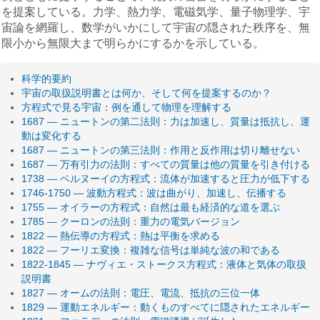
を提案している。力学、熱力学、電磁気学、量子物理学、宇
宙論を網羅し、数学がいかにして宇宙の隠された秩序を、無
限小から無限大まで明らかにするかを示している。
科学的要約
宇宙の取扱説明書とは何か、そして何を提案するのか？
方程式で見る宇宙：例を通して物理を理解する
1687 — ニュートンの第二法則：力は加速し、質量は抵抗し、運
動は変化する
1687 — ニュートンの第三法則：作用と反作用は切り離せない
1687 — 万有引力の法則：すべての質量は他の質量を引き付ける
1738 — ベルヌーイの方程式：流体が加速すると圧力が低下する
1746-1750 — 波動方程式：波は曲がり、加速し、伝播する
1755 — オイラーの方程式：自然は最も経済的な道を選ぶ
1785 — クーロンの法則：重力の電気バージョン
1822 — 熱伝導の方程式：熱は平衡を求める
1822 — フーリエ変換：複雑な信号は単純な波の和である
1822-1845 — ナヴィエ・ストークス方程式：液体と気体の取扱
説明書
1827 — オームの法則：電圧、電流、抵抗の三位一体
1829 — 運動エネルギー：動くものすべてに隠されたエネルギー