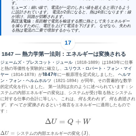
す。
ヒューズ
：細い線で、電流が一定のしきい値を超えると溶けるよう
に設計されています。 電流が2倍になると、熱は4倍になります：線
が溶け、回路が切断されます。
高圧送電線
：長距離で電気を輸送する際に熱として失うエネルギー
を減らすために、電圧を上げて電流を下げます。 なぜなら、失われ
る熱は電流の二乗で増加するからです。
1847 — 熱力学第一法則：エネルギーは変換される
ジェームズ・プレスコット・ジュール
（1818-1889）は1843年に仕事
ユリウス・ロバート・フォン・マイ
と熱の等価性を実験的に確立し、
ヤー
1847年
ヘルマ
（1814-1878）が
に一般原理を定式化しました。
ン・フォン・ヘルムホルツ
（1821-1894）が同年、その普遍的な数学
的定式化を行いました。 第一法則は次のように述べられています：シ
ステムの内部エネルギーの変化は、システムが受け取る熱とシステム
に対する仕事の合計に等しい。 これは、
何も失われず、何も創造され
ず、すべてが変換される
という格言をエネルギーに適用したもので
す：
Δ
=
+
U
Q
W
Δ
U
=
Q
+
W
Δ
=
(J)
U
シ
ス
テ
ム
の
内
部
エ
ネ
ル
ギ
ー
の
変
化
、
Δ
U
=
システムの内部エネルギーの変化 (J)