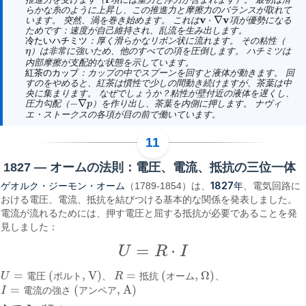
f
らかな糸のように上昇し、この推進力と摩擦力のバランスが取れて
v
v
⋅
∇
います。 突然、渦を巻き始めます。 これは
項が優勢になる
v
⋅
∇
v
ためです：速度が自己維持され、乱流を生み出します。
冷たいハチミツ
：厚く滑らかなリボン状に流れます。 その粘性（
）は非常に強いため、他のすべての項を圧倒します。 ハチミツは
η
η
内部摩擦が支配的な状態を示しています。
紅茶のカップ
：カップの中でスプーンを回すと液体が動きます。 回
すのをやめると、紅茶は慣性で少しの間動き続けますが、茶葉は中
央に集まります。 なぜでしょうか？粘性が壁付近の液体を遅くし、
−
∇
圧力勾配（
）を作り出し、茶葉を内側に押します。 ナヴィ
p
−
∇
p
エ・ストークスの各項が目の前で働いています。
1827 — オームの法則：電圧、電流、抵抗の三位一体
ゲオルク・ジーモン・オーム
1827年
（1789-1854）は、
、電気回路に
おける電圧、電流、抵抗を結びつける基本的な関係を発表しました。
電流が流れるためには、押す電圧と屈する抵抗が必要であることを発
見しました：
=
⋅
U
R
I
U
=
R
⋅
I
=
(
, V)
=
(
, Ω)
U
電
圧
ボ
ル
ト
、
R
抵
抗
オ
ー
ム
、
U
=
電圧 (ボルト, V)
R
=
抵抗 (オーム, Ω)
=
(
, A)
I
電
流
の
強
さ
ア
ン
ペ
ア
I
=
電流の強さ (アンペア, A)