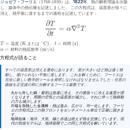
ジョゼフ・フーリエ
1822年
（1768-1830）は、
、熱の解析理論を出版
し、媒体中の熱伝播を記述しました。 この方程式は、温度差が徐々に
消え、熱平衡に達するまでの過程を記述しています：
∂
T
2
=
∇
α
T
∂
T
∂
t
=
α
∇
2
T
∂
t
=
(K
°C)
=
(s)
T
温
度
ま
た
は
、
t
時
間
、
T
=
温度 (K または °C)
t
=
時間 (s)
=
(m
/s)
α
材
料
の
熱
拡
散
率
²
α
=
材料の熱拡散率 (m²/s)
方程式が語ること
すべての温度差は消える運命にあります。 差が大きいほど熱は速く移
動し、避けられない平衡に達します。 これを解くために、フーリエは
完全に新しい数学的ツールを発明しなければなりませんでした：任意の
曲線を正弦波の和に分解する
フーリエ級数
です。
火から外した鍋
：最初は急速に冷え、その後徐々に冷える速度が遅
くなります。周囲の空気との温度差が減少し、それに伴って熱移動
の力も減少します。
片端を加熱した金属棒
：熱は進み、広がり、均一化します。フーリ
エの方程式はこの熱フロントをセンチメートル単位で正確に描きま
す。
地球自体
：海洋、大気、極と赤道は絶えず熱を交換しています。現
代の気候モデルは、地球規模でこの同じ方程式を解いています。