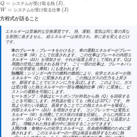
=
(J)
Q
シ
ス
テ
ム
が
受
け
取
る
熱
、
Q
=
システムが受け取る熱 (J)
=
(J)
W
シ
ス
テ
ム
が
受
け
取
る
仕
事
W
=
システムが受け取る仕事 (J)
方程式が語ること
エネルギーは普遍的な交換通貨です。 熱、運動、電気は同じ量の異な
る形態に過ぎません。 総エネルギーは保存され、単に姿を変えるだけ
です。
車のブレーキ
：ブレーキをかけると、車の運動エネルギーがブレー
キに仕事（W）として伝達されます。 この仕事はブレーキの内部エ
ネルギー（ΔU）を増加させ、それが温度上昇として現れます。Qは
周囲の空気に放出される熱です。 ごく一部の仕事は、ブレーキパッ
ドの化学変化（摩耗）にも使われます。
熱機関
：シリンダー内での燃料の燃焼により、化学エネルギーが熱
エネルギー（Q）に変換されます。 この熱はガスの圧力を上昇さ
せ、膨張することでピストンに力を及ぼします。 このように、ガス
は受け取った熱エネルギーの一部を機械的仕事（W）に変換し、ピ
ストンの運動を可能にします。
ヒートポンプ
：冷媒はヒートポンプが外気から熱（Q）を回収する
ことを可能にします。外気温が低くても（例えば-10°C）です。 外
気より冷たい冷媒は、蒸発することでこの熱エネルギーを吸収し、
内部エネルギー（ΔU）を増加させます。 コンプレッサーは電気エ
ネルギー（W）を消費してガス状の冷媒を圧縮し、さらに内部エネ
ルギー（ΔU = Q + W）を増加させます。 この操作により温度が上
昇し、増幅された熱を家の中に放出することができます。
人間の体
：食物からの化学エネルギーは、生命維持機能のために変
換されます。 このエネルギーの一部は体温を維持するために熱