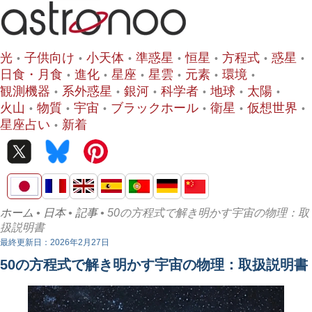
光
子供向け
小天体
準惑星
恒星
方程式
惑星
日食・月食
進化
星座
星雲
元素
環境
観測機器
系外惑星
銀河
科学者
地球
太陽
火山
物質
宇宙
ブラックホール
衛星
仮想世界
星座占い
新着
ホーム
•
日本
•
記事
• 50の方程式で解き明かす宇宙の物理：取
扱説明書
最終更新日：2026年2月27日
50の方程式で解き明かす宇宙の物理：取扱説明書