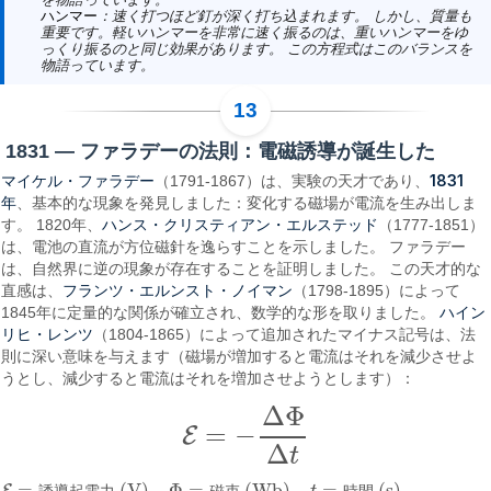
ハンマー
：速く打つほど釘が深く打ち込まれます。 しかし、質量も
重要です。軽いハンマーを非常に速く振るのは、重いハンマーをゆ
っくり振るのと同じ効果があります。 この方程式はこのバランスを
物語っています。
1831 — ファラデーの法則：電磁誘導が誕生した
マイケル・ファラデー
1831
（1791-1867）は、実験の天才であり、
年
、基本的な現象を発見しました：変化する磁場が電流を生み出しま
ハンス・クリスティアン・エルステッド
す。 1820年、
（1777-1851）
は、電池の直流が方位磁針を逸らすことを示しました。 ファラデー
は、自然界に逆の現象が存在することを証明しました。 この天才的な
フランツ・エルンスト・ノイマン
直感は、
（1798-1895）によって
ハイン
1845年に定量的な関係が確立され、数学的な形を取りました。
リヒ・レンツ
（1804-1865）によって追加されたマイナス記号は、法
則に深い意味を与えます（磁場が増加すると電流はそれを減少させよ
うとし、減少すると電流はそれを増加させようとします）：
Δ
Φ
=
−
E
E
=
−
Δ
Φ
Δ
t
Δ
t
=
(V)
Φ
=
(Wb)
=
(s)