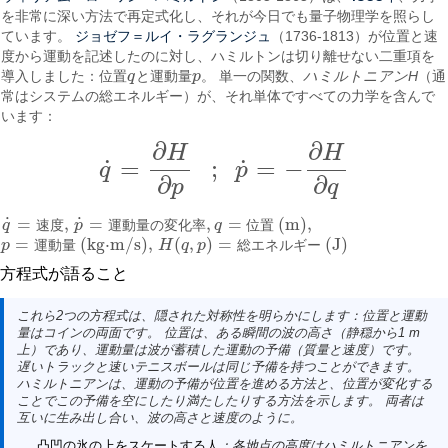
を非常に深い方法で再定式化し、それが今日でも量子物理学を照らし
ジョゼフ＝ルイ・ラグランジュ
ています。
（1736-1813）が位置と速
度から運動を記述したのに対し、ハミルトンは切り離せない二重項を
導入しました：位置
q
と運動量
p
。 単一の関数、
ハミルトニアンH
（通
q
p
常はシステムの総エネルギー）が、それ単体ですべての力学を含んで
います：
∂
∂
H
H
=
;
=
−
˙
˙
q
p
q
˙
=
∂
H
∂
p
;
p
˙
=
−
∂
H
∂
q
∂
∂
p
q
˙
˙
=
,
=
,
=
(m)
,
q
速
度
p
運
動
量
の
変
化
率
q
位
置
q
˙
=
速度
,
p
˙
=
運動量の変化率
,
q
=
位置 (m)
,
=
(kg⋅m/s)
,
(
,
)
=
(J)
p
運
動
量
H
q
p
総
エ
ネ
ル
ギ
ー
p
=
運動量 (kg·m/s)
,
H
(
q
,
p
)
=
総エネルギー (J)
方程式が語ること
これら2つの方程式は、隠された対称性を明らかにします：
位置
と
運動
量
はコインの両面です。 位置は、ある瞬間の波の高さ（静穏から1 m
上）であり、運動量は波が蓄積した運動の予備（質量と速度）です。
遅いトラックと速いテニスボールは同じ予備を持つことができます。
ハミルトニアンは、運動の予備が位置を進める方法と、位置が変化する
ことでこの予備を空にしたり満たしたりする方法を示します。 両者は
互いに生み出し合い、波の高さと速度のように。
凸凹の氷の上をスケートする人
：各地点の高度はハミルトニアンを