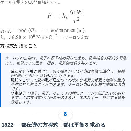
36
ケールで重力の10
倍強力です。
q
q
1
2
=
F
k
F
=
k
e
q
1
q
2
r
2
e
2
r
,
=
(C)
=
(m)
q
q
電
荷
、
r
電
荷
間
の
距
離
、
q
1
,
q
2
=
電荷 (C)
r
=
電荷間の距離 (m)
1
2
−
2
9
≈
8
,
99
×
10
N⋅m
⋅C
=
k
²
ク
ー
ロ
ン
定
数
k
e
≈
8
,
99
×
10
9
N·m²·C
−
2
=
クーロン定数
e
方程式が語ること
クーロンの法則は、電子を原子核の周りに保ち、化学結合の形成を可能
にし、物質にその固さ、硬さ、電気的性質を与えます。
磁石が釘を引き付ける
：釘が遠ざかるほど力は急激に減少し、距離
が2倍になると力は4分の1になります。
風船をこすって髪の毛が逆立つ
：わずかな電荷の移動で地球の重力
全体に打ち勝つことができます。クーロン力は短距離で非常に強力
です。
水素原子
：陽子、電子、そしてその間にクーロンの法則だけがあり
ます。この方程式だけが原子の大きさ、エネルギー、放出する光を
決定します。
1822 — 熱伝導の方程式：熱は平衡を求める