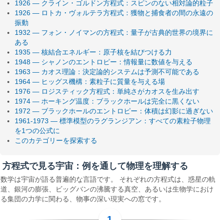
1926 — クライン・ゴルドン方程式：スピンのない相対論的粒子
1926 — ロトカ・ヴォルテラ方程式：獲物と捕食者の間の永遠の
振動
1932 — フォン・ノイマンの方程式：量子が古典的世界の境界に
ある
1935 — 核結合エネルギー：原子核を結びつける力
1948 — シャノンのエントロピー：情報量に数値を与える
1963 — カオス理論：決定論的システムは予測不可能である
1964 — ヒッグス機構：素粒子に質量を与える場
1976 — ロジスティック方程式：単純さがカオスを生み出す
1974 — ホーキング温度：ブラックホールは完全に黒くない
1972 — ブラックホールのエントロピー：体積は幻影に過ぎない
1961-1973 — 標準模型のラグランジアン：すべての素粒子物理
を1つの公式に
このカテゴリーを探索する
方程式で見る宇宙：例を通して物理を理解する
数学は宇宙が語る普遍的な言語です。 それぞれの方程式は、惑星の軌
道、銀河の膨張、ビッグバンの沸騰する真空、あるいは生物学におけ
る集団の力学に関わる、物事の深い現実への窓です。