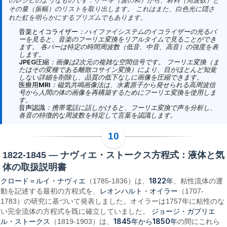
のレシピのようなものです：ケーキ（波の和）から、材料（周波数）と
その量（振幅）のリストを取り出します。 これはまた、白色光に隠さ
れた虹を明らかにするプリズムでもあります。
音楽とイコライザー
：ハイファイシステムのイコライザーの光るバ
ーを見ると、音楽のフーリエ変換をリアルタイムで見ることができ
ます。 各バーは特定の時間周波数（低音、中音、高音）の強度を表
します。
JPEG圧縮
：画像は2次元の複雑な空間信号です。 フーリエ変換（ま
たはその変種である離散コサイン変換）により、目がほとんど知覚
しない詳細を削除し、品質の低下なしに画像を圧縮できます。
医療用MRI
：磁気共鳴画像法は、水素原子から発せられる高周波信
号から人間の体の画像を再構築するためにフーリエ変換を使用しま
す。
音声認識
：携帯電話に話しかけると、フーリエ変換で声を分析し、
各音の特徴的な周波数を特定して言葉を認識します。
1822-1845 — ナヴィエ・ストークス方程式：液体と気
体の取扱説明書
クロード＝ルイ・ナヴィエ
1822年
（1785-1836）は、
、粘性流体の運
レオンハルト・オイラー
動を記述する最初の方程式を、
（1707-
1783）の研究に基づいて発表しました。オイラーは1757年に粘性のな
ジョージ・ガブリエ
い完全流体の方程式を既に確立していました。
ル・ストークス
1845年から1850年
（1819-1903）は、
の間にこれら