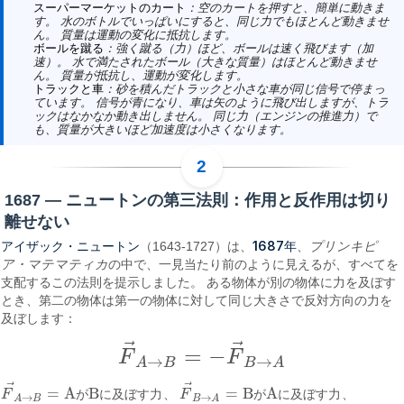
スーパーマーケットのカート
：空のカートを押すと、簡単に動きま
す。 水のボトルでいっぱいにすると、同じ力でもほとんど動きませ
ん。 質量は運動の変化に抵抗します。
ボールを蹴る
：強く蹴る（力）ほど、ボールは速く飛びます（加
速）。 水で満たされたボール（大きな質量）はほとんど動きませ
ん。 質量が抵抗し、運動が変化します。
トラックと車
：砂を積んだトラックと小さな車が同じ信号で停まっ
ています。 信号が青になり、車は矢のように飛び出しますが、トラ
ックはなかなか動き出しません。 同じ力（エンジンの推進力）で
も、質量が大きいほど加速度は小さくなります。
1687 — ニュートンの第三法則：作用と反作用は切り
離せない
アイザック・ニュートン
1687年
（1643-1727）は、
、
プリンキピ
ア・マテマティカ
の中で、一見当たり前のように見えるが、すべてを
支配するこの法則を提示しました。 ある物体が別の物体に力を及ぼす
とき、第二の物体は第一の物体に対して同じ大きさで反対方向の力を
及ぼします：
⃗
⃗
=
−
F
F
F
→
A
→
B
=
−
F
→
B
→
A
→
→
A
B
B
A
⃗
⃗
=
A
B
=
B
A
F
が
に
及
ぼ
す
力
、
F
が
に
及
ぼ
す
力
、
F
→
A
→
B
=
AがBに及ぼす力
F
→
B
→
A
=
BがAに及ぼす力
→
→
A
B
B
A