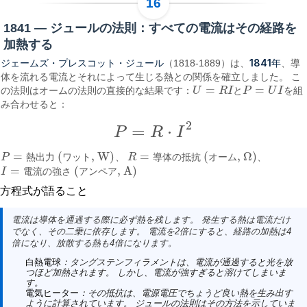
1841 — ジュールの法則：すべての電流はその経路を
加熱する
ジェームズ・プレスコット・ジュール
1841年
（1818-1889）は、
、導
体を流れる電流とそれによって生じる熱との関係を確立しました。 こ
=
=
の法則はオームの法則の直接的な結果です：
U
R
I
と
P
U
I
を組
U
=
R
I
P
=
U
I
み合わせると：
2
=
⋅
P
R
I
P
=
R
⋅
I
2
=
(
, W)
=
(
, Ω)
P
熱
出
力
ワ
ッ
ト
、
R
導
体
の
抵
抗
オ
ー
ム
、
P
=
熱出力 (ワット, W)
R
=
導体の抵抗 (オーム, Ω)
=
(
, A)
I
電
流
の
強
さ
ア
ン
ペ
ア
I
=
電流の強さ (アンペア, A)
方程式が語ること
電流は導体を通過する際に必ず熱を残します。 発生する熱は電流だけ
でなく、その二乗に依存します。 電流を2倍にすると、経路の加熱は4
倍になり、放散する熱も4倍になります。
白熱電球
：タングステンフィラメントは、電流が通過すると光を放
つほど加熱されます。 しかし、電流が強すぎると溶けてしまいま
す。
電気ヒーター
：その抵抗は、電源電圧でちょうど良い熱を生み出す
ように計算されています。 ジュールの法則はその方法を示していま