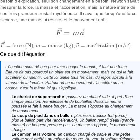
besoin d'explication, seul son changement en a besoin. Newton savait
mesurer la force, la masse et l'accélération, mais la nature intime de
ces trois grandeurs restait mystérieuse. Il savait que lorsqu'une force
s'exerce, une masse lui résiste, et le mouvement naît:
⃗
⃗
=
F
m
a
F
→
=
m
a
→
⃗
⃗
=
force (N)
=
masse (kg)
=
acc
l
ration (m/s
)
F
,
m
,
a
é
é
²
F
→
=
force (N)
m
=
masse (kg)
a
→
=
accélération (m/s²)
Ce que dit l'équation
L'équation nous dit que pour faire bouger le monde, il faut une
force
.
Elle ne dit pas pourquoi un objet est en mouvement, mais ce qui le fait
accélérer ou ralentir. Cette loi unifie tous les cas, du repos absolu à la
vitesse de la lumière. Partout où un mouvement s'accélère ou se
courbe, c'est la même loi qui s'applique.
Le chariot de supermarché
: poussez un chariot vide: il part d'une
simple pression. Remplissez-le de bouteilles d'eau: la même
poussée le fait à peine bouger. La masse s'oppose au changement
de mouvement.
Le coup de pied dans un ballon
: plus vous frappez fort (force),
plus le ballon part vite (accélération). Un ballon rempli d'eau (grande
masse) ne bougera presque pas. La masse s'oppose, le mouvement
change.
Le camion et la voiture
: un camion chargé de sable et une petite
voiture sont arrêtés au même feu rouge. Au vert, la voiture s'élance