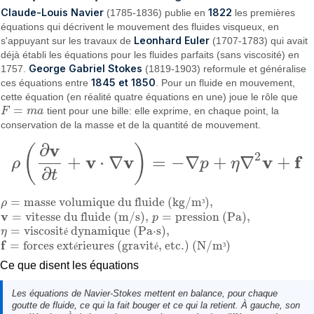
Claude-Louis Navier
1822
(1785-1836) publie en
les premières
équations qui décrivent le mouvement des fluides visqueux, en
Leonhard Euler
s'appuyant sur les travaux de
(1707-1783) qui avait
déjà établi les équations pour les fluides parfaits (sans viscosité) en
George Gabriel Stokes
1757.
(1819-1903) reformule et généralise
1845 et 1850
ces équations entre
. Pour un fluide en mouvement,
cette équation (en réalité quatre équations en une) joue le rôle que
=
F
m
a
tient pour une bille: elle exprime, en chaque point, la
F
=
m
a
conservation de la masse et de la quantité de mouvement.
v
∂
(
)
2
v
v
v
f
+
⋅
∇
=
−
∇
+
∇
+
ρ
p
η
ρ
(
∂
v
∂
t
+
v
⋅
∇
v
)
=
−
∇
p
+
η
∇
2
v
+
f
∂
t
=
masse volumique du fluide (kg/m
)
,
ρ
³
ρ
=
masse volumique du fluide (kg/m³)
,
v
=
vitesse du fluide (m/s)
,
=
pression (Pa)
,
p
v
=
vitesse du fluide (m/s)
,
p
=
pression (Pa)
,
=
viscosit
dynamique (Pa⋅s)
,
η
é
η
=
viscosité dynamique (Pa·s)
,
f
=
forces ext
rieures (gravit
, etc.) (N/m
)
é
é
³
f
=
forces extérieures (gravité, etc.) (N/m³)
Ce que disent les équations
Les équations de Navier-Stokes mettent en balance, pour chaque
goutte de fluide, ce qui la fait bouger et ce qui la retient. À gauche, son