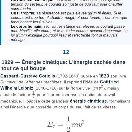
tension du secteur, le courant soit juste ce qu'il faut pour chauffer
sans fondre.
Un fil trop fin
: sa résistance est plus élevée qu'un fil épais. Si le
courant est trop fort, il chauffe, rougit, et peut fondre, c'est ainsi que
fonctionnent les fusibles.
Le corps humain
: sec, sa résistance est élevée, le courant passe
mal. Mouillé, elle chute, et le moindre courant devient dangereux. La
loi d'Ohm explique pourquoi l'eau et l'électricité font si mauvais
ménage.
1829 — Énergie cinétique: L'énergie cachée dans
tout ce qui bouge
Gaspard-Gustave Coriolis
1829
(1792-1843) publie en
son livre
Gottfried
Du calcul de l'effet des machines
. Il reprend l'idée de
2
Wilhelm Leibniz
(1646-1716) sur la "force vive" (
m
v
), mais y
m
v
2
1
ajoute le facteur
pour l'harmoniser avec la notion de travail
1
2
2
énergie cinétique
mécanique. Il baptise cette grandeur
, formalisant
ainsi l'énergie que possède un corps du seul fait de sa vitesse.
1
2
=
E
m
v
E
c
=
1
2
m
v
2
c
2