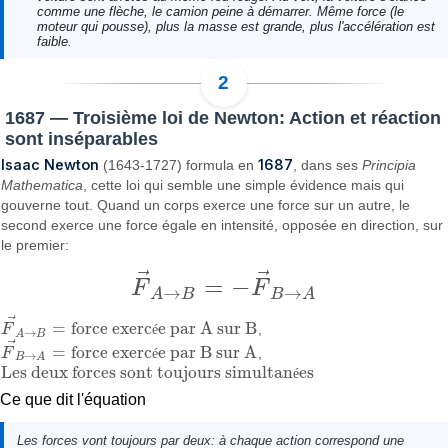
comme une flèche, le camion peine à démarrer. Même force (le
moteur qui pousse), plus la masse est grande, plus l'accélération est
faible.
1687 — Troisième loi de Newton: Action et réaction
sont inséparables
Isaac Newton
1687
(1643-1727) formula en
, dans ses
Principia
Mathematica
, cette loi qui semble une simple évidence mais qui
gouverne tout. Quand un corps exerce une force sur un autre, le
second exerce une force égale en intensité, opposée en direction, sur
le premier:
⃗
⃗
=
−
F
F
F
→
A
→
B
=
−
F
→
B
→
A
→
→
A
B
B
A
⃗
=
force exerc
e par A sur B
F
é
,
F
→
A
→
B
=
force exercée par A sur B
→
A
B
⃗
=
force exerc
e par B sur A
F
é
,
F
→
B
→
A
=
force exercée par B sur A
→
B
A
Les deux forces sont toujours simultan
es
é
Les deux forces sont toujours simultanées
Ce que dit l'équation
Les forces vont toujours par deux: à chaque action correspond une