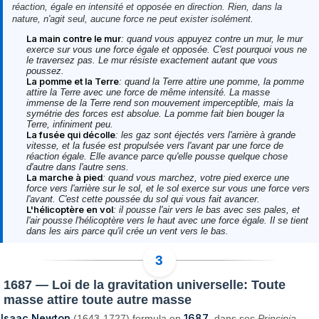
réaction, égale en intensité et opposée en direction. Rien, dans la
nature, n'agit seul, aucune force ne peut exister isolément.
La main contre le mur
: quand vous appuyez contre un mur, le mur
exerce sur vous une force égale et opposée. C'est pourquoi vous ne
le traversez pas. Le mur résiste exactement autant que vous
poussez.
La pomme et la Terre
: quand la Terre attire une pomme, la pomme
attire la Terre avec une force de même intensité. La masse
immense de la Terre rend son mouvement imperceptible, mais la
symétrie des forces est absolue. La pomme fait bien bouger la
Terre, infiniment peu.
La fusée qui décolle
: les gaz sont éjectés vers l'arrière à grande
vitesse, et la fusée est propulsée vers l'avant par une force de
réaction égale. Elle avance parce qu'elle pousse quelque chose
d'autre dans l'autre sens.
La marche à pied
: quand vous marchez, votre pied exerce une
force vers l'arrière sur le sol, et le sol exerce sur vous une force vers
l'avant. C'est cette poussée du sol qui vous fait avancer.
L'hélicoptère en vol
: il pousse l'air vers le bas avec ses pales, et
l'air pousse l'hélicoptère vers le haut avec une force égale. Il se tient
dans les airs parce qu'il crée un vent vers le bas.
1687 — Loi de la gravitation universelle: Toute
masse attire toute autre masse
Isaac Newton
1687
(1643-1727) formula en
, dans ses
Principia