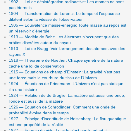
1902 — Loi de désintégration radioactive: Les atomes ne sont
pas éternels
1904 — Transformation de Lorentz: Le temps et l'espace se
dilatent selon la vitesse de l'observateur
1905 — Équivalence masse-énergie: Toute masse au repos est
un réservoir d'énergie
1913 — Modèle de Bohr: Les électrons n'occupent que des
orbites discrètes autour du noyau
1913 — Loi de Bragg: Voir l'arrangement des atomes avec des
rayons X
1918 — Théorème de Noether: Chaque symétrie de la nature
cache une loi de conservation
1915 — Équations de champ d'Einstein: La gravité n'est pas
une force mais la courbure du tissu de l'Univers
1924 — Équations de Friedmann: L'Univers n'est pas statique,
il a une histoire
1924 — Relation de de Broglie: La matière est aussi une onde,
l'onde est aussi de la matière
1926 — Équation de Schrödinger: Comment une onde de
probabilité évolue dans le temps
1927 — Principe d'incertitude de Heisenberg: Le flou quantique
est une propriété de la réalité
1927 — Énergie du vide: Le vide n'est pas le néant, il