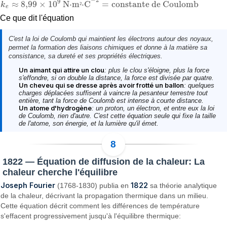
−
2
9
≈
8
,
99
×
10
N⋅m
⋅C
=
constante de Coulomb
k
²
k
e
≈
8
,
99
×
10
9
N·m²·C
−
2
=
constante de Coulomb
e
Ce que dit l'équation
C'est la loi de Coulomb qui maintient les électrons autour des noyaux,
permet la formation des liaisons chimiques et donne à la matière sa
consistance, sa dureté et ses propriétés électriques.
Un aimant qui attire un clou
: plus le clou s'éloigne, plus la force
s'effondre, si on double la distance, la force est divisée par quatre.
Un cheveu qui se dresse après avoir frotté un ballon
: quelques
charges déplacées suffisent à vaincre la pesanteur terrestre tout
entière, tant la force de Coulomb est intense à courte distance.
Un atome d'hydrogène
: un proton, un électron, et entre eux la loi
de Coulomb, rien d'autre. C'est cette équation seule qui fixe la taille
de l'atome, son énergie, et la lumière qu'il émet.
1822 — Équation de diffusion de la chaleur: La
chaleur cherche l'équilibre
Joseph Fourier
1822
(1768-1830) publia en
sa théorie analytique
de la chaleur, décrivant la propagation thermique dans un milieu.
Cette équation décrit comment les différences de température
s'effacent progressivement jusqu'à l'équilibre thermique: