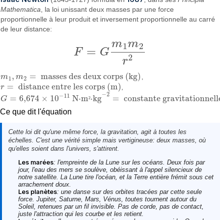
Mathematica
, la loi unissant deux masses par une force
proportionnelle à leur produit et inversement proportionnelle au carré
de leur distance:
m
m
1
2
=
F
G
F
=
G
m
1
m
2
r
2
2
r
,
=
masses des deux corps (kg)
m
m
,
m
1
,
m
2
=
masses des deux corps (kg)
1
2
=
distance entre les corps (m)
r
,
r
=
distance entre les corps (m)
−
2
−
11
=
6,674
×
10
N⋅m
⋅kg
=
constante gravitationnell
G
²
G
=
6,674
×
10
−
11
N·m²·kg
−
2
=
constante gravitationnelle
Ce que dit l'équation
Cette loi dit qu'une même force, la gravitation, agit à toutes les
échelles. C'est une vérité simple mais vertigineuse:
deux masses, où
qu'elles soient dans l'univers, s'attirent
.
Les marées
: l'empreinte de la Lune sur les océans. Deux fois par
jour, l'eau des mers se soulève, obéissant à l'appel silencieux de
notre satellite. La Lune tire l'océan, et la Terre entière frémit sous cet
arrachement doux.
Les planètes
: une danse sur des orbites tracées par cette seule
force. Jupiter, Saturne, Mars, Vénus, toutes tournent autour du
Soleil, retenues par un fil invisible. Pas de corde, pas de contact,
juste l'attraction qui les courbe et les retient.