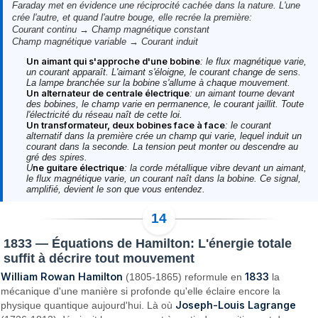
Faraday met en évidence une réciprocité cachée dans la nature. L'une
crée l'autre, et quand l'autre bouge, elle recrée la première:
Courant continu → Champ magnétique constant
Champ magnétique variable → Courant induit
Un aimant qui s'approche d'une bobine
: le flux magnétique varie,
un courant apparaît. L'aimant s'éloigne, le courant change de sens.
La lampe branchée sur la bobine s'allume à chaque mouvement.
Un alternateur de centrale électrique
: un aimant tourne devant
des bobines, le champ varie en permanence, le courant jaillit. Toute
l'électricité du réseau naît de cette loi.
Un transformateur, deux bobines face à face
: le courant
alternatif dans la première crée un champ qui varie, lequel induit un
courant dans la seconde. La tension peut monter ou descendre au
gré des spires.
ne guitare électrique
U
: la corde métallique vibre devant un aimant,
le flux magnétique varie, un courant naît dans la bobine. Ce signal,
amplifié, devient le son que vous entendez.
1833 — Équations de Hamilton: L'énergie totale
suffit à décrire tout mouvement
William Rowan Hamilton
1833
(1805-1865) reformule en
la
mécanique d'une manière si profonde qu'elle éclaire encore la
Joseph-Louis Lagrange
physique quantique aujourd'hui. Là où