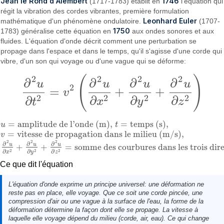
Jean le Rond d'Alembert
1746
(1717-1783) établit en
l'équation qui
régit la vibration des cordes vibrantes, première formulation
Leonhard Euler
mathématique d'un phénomène ondulatoire.
(1707-
1750
1783) généralise cette équation en
aux ondes sonores et aux
fluides. L'équation d'onde décrit comment une perturbation se
propage dans l'espace et dans le temps, qu'il s'agisse d'une corde qui
vibre, d'un son qui voyage ou d'une vague qui se déforme:
2
2
2
2
(
)
∂
∂
∂
∂
u
u
u
u
2
=
+
+
v
∂
2
u
∂
t
2
=
v
2
(
∂
2
u
∂
x
2
+
∂
2
u
∂
y
2
+
∂
2
u
∂
z
2
)
2
2
2
2
∂
∂
∂
∂
x
y
z
t
=
amplitude de l'onde (m)
,
=
temps (s)
,
u
t
u
=
amplitude de l'onde (m)
,
t
=
temps (s)
,
=
vitesse de propagation dans le milieu (m/s)
,
v
v
=
vitesse de propagation dans le milieu (m/s)
,
2
2
2
∂
∂
∂
u
u
u
+
+
=
somme des courbures dans les trois dire
∂
2
u
∂
x
2
+
∂
2
u
∂
y
2
+
∂
2
u
∂
z
2
=
somme des courbures dans les trois direction
2
2
2
∂
∂
∂
x
y
z
Ce que dit l'équation
L'équation d'onde exprime un principe universel: une déformation ne
reste pas en place, elle voyage. Que ce soit une corde pincée, une
compression d'air ou une vague à la surface de l'eau, la forme de la
déformation détermine la façon dont elle se propage. La vitesse à
laquelle elle voyage dépend du milieu (corde, air, eau). Ce qui change