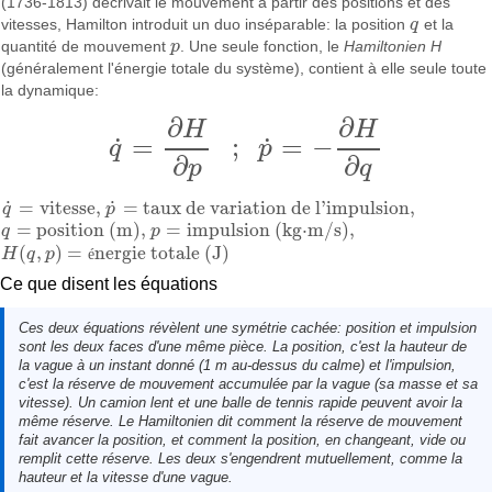
(1736-1813) décrivait le mouvement à partir des positions et des
vitesses, Hamilton introduit un duo inséparable: la position
q
et la
q
quantité de mouvement
p
. Une seule fonction, le
Hamiltonien H
p
(généralement l'énergie totale du système), contient à elle seule toute
la dynamique:
∂
∂
H
H
=
;
=
−
˙
˙
q
p
q
˙
=
∂
H
∂
p
;
p
˙
=
−
∂
H
∂
q
∂
∂
p
q
˙
˙
=
vitesse
,
=
taux de variation de l'impulsion
,
q
p
q
˙
=
vitesse
,
p
˙
=
taux de variation de l'impulsion
,
=
position (m)
,
=
impulsion (kg⋅m/s)
,
q
p
q
=
position (m)
,
p
=
impulsion (kg·m/s)
,
(
,
)
=
nergie totale (J)
H
q
p
é
H
(
q
,
p
)
=
énergie totale (J)
Ce que disent les équations
Ces deux équations révèlent une symétrie cachée:
position
et
impulsion
sont les deux faces d'une même pièce. La position, c'est la hauteur de
la vague à un instant donné (1 m au-dessus du calme) et l'impulsion,
c'est la réserve de mouvement accumulée par la vague (sa masse et sa
vitesse). Un camion lent et une balle de tennis rapide peuvent avoir la
même réserve. Le Hamiltonien dit comment la réserve de mouvement
fait avancer la position, et comment la position, en changeant, vide ou
remplit cette réserve. Les deux s'engendrent mutuellement, comme la
hauteur et la vitesse d'une vague.