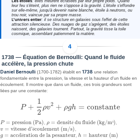
Les étoiles
: elles meurent écrasées par leur propre poids. Quand
leur feu s'éteint, plus rien ne s'oppose à la gravité. L'étoile s'effondre
sur elle-même, jusqu'à devenir naine blanche, étoile à neutrons, ou
trou noir, vaincue par sa propre masse.
L'univers entier
: il se structure en galaxies sous l'effet de cette
attraction silencieuse. Des nuages de gaz s'agrègent, des étoiles
naissent, des galaxies tournent. Partout, la gravité tisse la toile
cosmique, assemblant patiemment la matière.
1738 — Équation de Bernoulli: Quand le fluide
accélère, la pression chute
Daniel Bernoulli
1738
(1700-1782) établit en
une relation
fondamentale entre la pression, la vitesse et la hauteur d'un fluide en
écoulement. Il montre que dans un fluide, ces trois grandeurs sont
liées par une constante:
1
2
+
+
=
constante
P
ρ
v
ρ
g
h
P
+
1
2
ρ
v
2
+
ρ
g
h
=
constante
2
=
pression (Pa)
=
densit
du fluide (kg/m
)
P
,
ρ
é
³
,
P
=
pression (Pa)
ρ
=
densité du fluide (kg/m³)
=
vitesse d'
coulement (m/s)
v
é
,
v
=
vitesse d'écoulement (m/s)
=
acc
l
ration de la pesanteur
=
hauteur (m)
g
é
é
,
h
g
=
accélération de la pesanteur
h
=
hauteur (m)