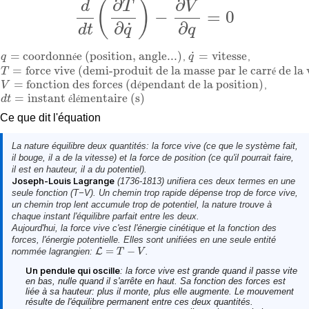
∂
∂
(
)
d
T
V
−
=
0
d
d
t
(
∂
T
∂
q
˙
)
−
∂
V
∂
q
=
0
∂
∂
˙
d
t
q
q
˙
=
coordonn
e (position, angle...)
=
vitesse
q
é
,
q
,
q
=
coordonnée (position, angle...)
q
˙
=
vitesse
=
force vive (demi-produit de la masse par le carr
de la 
T
é
T
=
force vive (demi-produit de la masse par le carré de la vitesse)
=
fonction des forces (d
pendant de la position)
V
é
,
V
=
fonction des forces (dépendant de la position)
=
instant
l
mentaire (s)
d
t
é
é
d
t
=
instant élémentaire (s)
Ce que dit l'équation
La nature équilibre deux quantités: la
force vive
(ce que le système fait,
il bouge, il a de la vitesse) et la
force de position
(ce qu'il pourrait faire,
il est en hauteur, il a du potentiel).
Joseph-Louis Lagrange
(1736-1813) unifiera ces deux termes en une
seule fonction (T−V). Un chemin trop rapide dépense trop de force vive,
un chemin trop lent accumule trop de potentiel, la nature trouve à
chaque instant l'équilibre parfait entre les deux.
Aujourd'hui, la force vive c'est
l'énergie cinétique
et la fonction des
forces
, l'énergie potentielle
. Elles sont unifiées en une seule entité
=
−
nommée
lagrangien
:
L
.
L
=
T
−
V
T
V
Un pendule qui oscille
: la
force vive
est grande quand il passe vite
en bas, nulle quand il s'arrête en haut. Sa
fonction des forces
est
liée à sa hauteur: plus il monte, plus elle augmente. Le mouvement
résulte de l'équilibre permanent entre ces deux quantités.