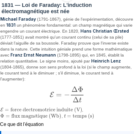
1831 — Loi de Faraday: L'induction
électromagnétique est née
Michael Faraday
(1791-1867), génie de l'expérimentation, découvre
1831
en
un phénomène fondamental: un champ magnétique qui varie
Hans Christian Œrsted
engendre un courant électrique. En 1820,
(1777-1851) avait montré qu'un courant continu (celui de sa pile)
déviait l'aiguille de sa boussole. Faraday prouve que l'inverse existe
dans la nature. Cette intuition géniale prend une forme mathématique
Franz Ernst Neumann
avec
(1798-1895) qui, en 1845, établit la
Heinrich Lenz
relation quantitative. Le signe moins, ajouté par
(1804-1865), donne son sens profond à la loi (si le champ augmente,
le courant tend à le diminuer ; s'il diminue, le courant tend à
l'augmenter):
Δ
Φ
=
−
E
E
=
−
Δ
Φ
Δ
t
Δ
t
=
force
lectromotrice induite (V)
E
é
,
E
=
force électromotrice induite (V)
Φ
=
flux magn
tique (Wb)
=
temps (s)
é
,
t
Φ
=
flux magnétique (Wb)
t
=
temps (s)
Ce que dit l'équation