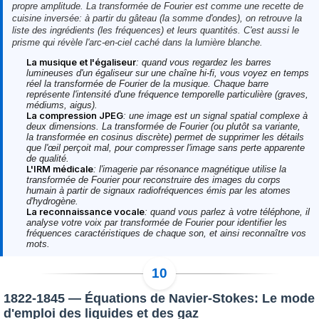
propre amplitude. La transformée de Fourier est comme une recette de
cuisine inversée: à partir du gâteau (la somme d'ondes), on retrouve la
liste des ingrédients (les fréquences) et leurs quantités. C'est aussi le
prisme qui révèle l'arc-en-ciel caché dans la lumière blanche.
La musique et l'égaliseur
: quand vous regardez les barres
lumineuses d'un égaliseur sur une chaîne hi-fi, vous voyez en temps
réel la transformée de Fourier de la musique. Chaque barre
représente l'intensité d'une fréquence temporelle particulière (graves,
médiums, aigus).
La compression JPEG
: une image est un signal spatial complexe à
deux dimensions. La transformée de Fourier (ou plutôt sa variante,
la transformée en cosinus discrète) permet de supprimer les détails
que l'œil perçoit mal, pour compresser l'image sans perte apparente
de qualité.
L'IRM médicale
: l'imagerie par résonance magnétique utilise la
transformée de Fourier pour reconstruire des images du corps
humain à partir de signaux radiofréquences émis par les atomes
d'hydrogène.
La reconnaissance vocale
: quand vous parlez à votre téléphone, il
analyse votre voix par transformée de Fourier pour identifier les
fréquences caractéristiques de chaque son, et ainsi reconnaître vos
mots.
1822-1845 — Équations de Navier-Stokes: Le mode
d'emploi des liquides et des gaz