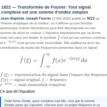
1822 — Transformée de Fourier: Tout signal
complexe est une somme d'ondes simples
Jean-Baptiste Joseph Fourier
1822
(1768-1830) publie en
sa
Théorie analytique de la chaleur
, où il affirme qu'une fonction
quelconque (même discontinue) peut être décomposée en une
somme de sinus et cosinus. L'équation impressionne par sa forme,
∫
mais son sens est simple: le symbole
n'est qu'une somme continue,
∫
−
2
π
i
x
ξ
et
e
n'est qu'une onde sinusoïdale. Elle additionne donc les
e
−
2
π
i
x
ξ
contributions de toutes les fréquences présentes dans un signal:
∞
∫
^
−
2
π
i
x
ξ
(
)
=
(
)
f
ξ
f
x
e
d
x
f
^
(
ξ
)
=
∫
−
∞
∞
f
(
x
)
e
−
2
π
i
x
ξ
d
x
−
∞
^
(
)
=
repr
sentation du signal dans l'espace des fr
quenc
f
ξ
é
é
f
^
(
ξ
)
=
représentation du signal dans l'espace des fréquences
(
)
=
signal original
=
fr
quence
f
x
,
ξ
é
,
f
(
x
)
=
signal original
ξ
=
fréquence
−
2
=
onde sinuso
dale complexe
π
i
x
ξ
e
ï
e
−
2
π
i
x
ξ
=
onde sinusoïdale complexe
Ce que dit l'équation
Toute forme d'onde, aussi complexe soit-elle, n'est que la somme
d'ondes pures qui s'ajoutent, chacune avec sa propre fréquence et sa