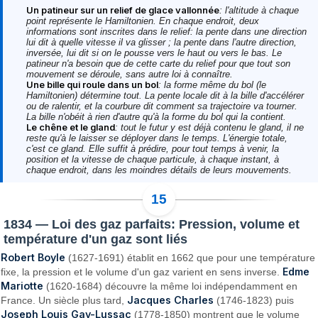
Un patineur sur un relief de glace vallonnée
: l'altitude à chaque
point représente le Hamiltonien. En chaque endroit, deux
informations sont inscrites dans le relief: la pente dans une direction
lui dit à quelle vitesse il va glisser ; la pente dans l'autre direction,
inversée, lui dit si on le pousse vers le haut ou vers le bas. Le
patineur n'a besoin que de cette carte du relief pour que tout son
mouvement se déroule, sans autre loi à connaître.
Une bille qui roule dans un bol
: la forme même du bol (le
Hamiltonien) détermine tout. La pente locale dit à la bille d'accélérer
ou de ralentir, et la courbure dit comment sa trajectoire va tourner.
La bille n'obéit à rien d'autre qu'à la forme du bol qui la contient.
Le chêne et le gland
: tout le futur y est déjà contenu le gland, il ne
reste qu'à le laisser se déployer dans le temps. L'énergie totale,
c'est ce gland. Elle suffit à prédire, pour tout temps à venir, la
position et la vitesse de chaque particule, à chaque instant, à
chaque endroit, dans les moindres détails de leurs mouvements.
1834 — Loi des gaz parfaits: Pression, volume et
température d'un gaz sont liés
Robert Boyle
(1627-1691) établit en 1662 que pour une température
Edme
fixe, la pression et le volume d'un gaz varient en sens inverse.
Mariotte
(1620-1684) découvre la même loi indépendamment en
Jacques Charles
France. Un siècle plus tard,
(1746-1823) puis
Joseph Louis Gay-Lussac
(1778-1850) montrent que le volume