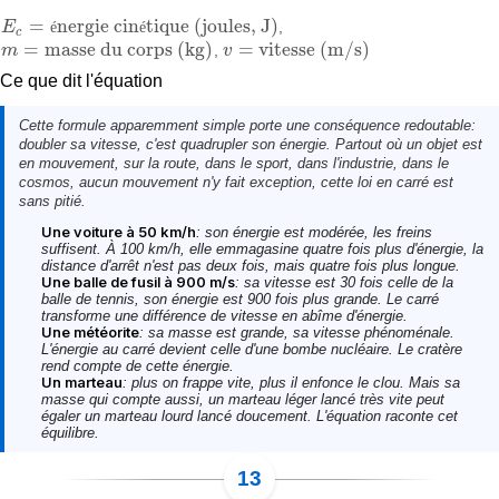
=
nergie cin
tique (joules, J)
E
é
é
,
E
c
=
énergie cinétique (joules, J)
c
=
masse du corps (kg)
=
vitesse (m/s)
m
,
v
m
=
masse du corps (kg)
v
=
vitesse (m/s)
Ce que dit l'équation
Cette formule apparemment simple porte une conséquence redoutable:
doubler sa vitesse, c'est quadrupler son énergie
. Partout où un objet est
en mouvement, sur la route, dans le sport, dans l'industrie, dans le
cosmos, aucun mouvement n'y fait exception, cette loi en carré est
sans pitié.
Une voiture à 50 km/h
: son énergie est modérée, les freins
suffisent. À 100 km/h, elle emmagasine quatre fois plus d'énergie, la
distance d'arrêt n'est pas deux fois, mais quatre fois plus longue.
Une balle de fusil à 900 m/s
: sa vitesse est 30 fois celle de la
balle de tennis, son énergie est 900 fois plus grande. Le carré
transforme une différence de vitesse en abîme d'énergie.
Une météorite
: sa masse est grande, sa vitesse phénoménale.
L'énergie au carré devient celle d'une bombe nucléaire. Le cratère
rend compte de cette énergie.
Un marteau
: plus on frappe vite, plus il enfonce le clou. Mais sa
masse qui compte aussi, un marteau léger lancé très vite peut
égaler un marteau lourd lancé doucement. L'équation raconte cet
équilibre.