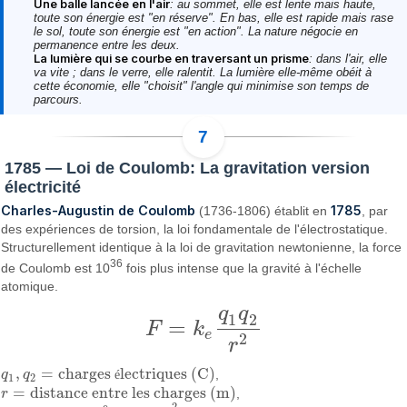
Une balle lancée en l'air
: au sommet, elle est lente mais haute,
toute son énergie est "en réserve". En bas, elle est rapide mais rase
le sol, toute son énergie est "en action". La nature négocie en
permanence entre les deux.
La lumière qui se courbe en traversant un prisme
: dans l'air, elle
va vite ; dans le verre, elle ralentit. La lumière elle-même obéit à
cette économie, elle "choisit" l'angle qui minimise son temps de
parcours.
1785 — Loi de Coulomb: La gravitation version
électricité
Charles-Augustin de Coulomb
1785
(1736-1806) établit en
, par
des expériences de torsion, la loi fondamentale de l'électrostatique.
Structurellement identique à la loi de gravitation newtonienne, la force
36
de Coulomb est 10
fois plus intense que la gravité à l'échelle
atomique.
q
q
1
2
=
F
k
F
=
k
e
q
1
q
2
r
2
e
2
r
,
=
charges
lectriques (C)
q
q
é
,
q
1
,
q
2
=
charges électriques (C)
1
2
=
distance entre les charges (m)
r
,
r
=
distance entre les charges (m)