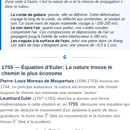
d'une onde à l'autre, c'est la nature de
et la vitesse de propagation
u
u
v
v
dans le milieu.
La corde de guitare
: pincée, elle se déforme. Cette déformation
voyage le long de la corde, se réfléchit aux extrémités, et produit un
son. Ce va-et-vient de nature matérielle voyage à ~100-150 m/s.
Le son dans l'air
: quand vous parlez, vos cordes vocales
compriment l'air. Ces compressions et dépressions de l'air se
propagent jusqu'à l'oreille de votre interlocuteur à 340 m/s.
Les vagues à la surface de l'eau
: jetez une pierre dans un étang.
Les rides de l'eau s'éloignent avec une vitesse de ~0,5 à 1 m/s.
1755 — Équation d'Euler: La nature trouve le
chemin le plus économe
Pierre-Louis Moreau de Maupertuis
(1698-1759) énonce en
1744, un principe audacieux: la nature est économe, elle choisit
toujours le chemin qui minimise une certaine "action".
Leonhard Euler
(1707-1783) cherche à donner une forme
1755
mathématique à cette intuition et, en
, découvre une équation qui
permet de déduire le mouvement d'un système à partir de deux
grandeurs: la
force vive
T
(liée au mouvement) et la
fonction des
T
forces
V
(liée à la position):
V