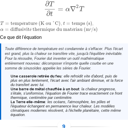
∂
T
2
=
∇
α
T
∂
T
∂
t
=
α
∇
2
T
∂
t
=
temp
rature (K ou °C)
=
temps (s)
T
é
,
t
,
T
=
température (K ou °C)
t
=
temps (s)
=
diffusivit
thermique du mat
riau (m
/s)
α
é
é
²
α
=
diffusivité thermique du matériau (m²/s)
Ce que dit l'équation
Toute différence de température est condamnée à s'effacer. Plus l'écart
est grand, plus la chaleur se transfère vite, jusqu'à l'équilibre inévitable.
Pour la résoudre, Fourier dut inventer un outil mathématique
entièrement nouveau: décomposer n'importe quelle courbe en une
somme de sinusoïdes appelée
les séries de Fourier
.
Une casserole retirée du feu
: elle refroidit vite d'abord, puis de
plus en plus lentement, l'écart avec l'air ambiant diminue, et la force
du transfert avec lui.
Une barre de métal chauffée à un bout
: la chaleur progresse,
s'étale, s'uniformise, l'équation de Fourier trace exactement ce front
thermique, centimètre par centimètre.
La Terre elle-même
: les océans, l'atmosphère, les pôles et
l'équateur échangent en permanence leur chaleur. Les modèles
climatiques modernes résolvent, à l'échelle planétaire, cette même
équation.