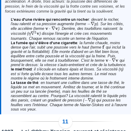
accélération. À droite, trois acteurs: la poussée des différences de
pression, le frein de la viscosité qui la frotte contre ses voisines, et les
forces extérieures comme la gravité qui la tirent ou la soulèvent.
L'eau d'une rivière qui rencontre un rocher
: devant le rocher,
−
∇
l'eau ralentit et sa pression augmente (terme
). Sur les côtés,
−
∇
p
p
v
v
⋅
∇
elle accélère (terme
). Derrière, des tourbillons naissent: la
v
⋅
∇
v
2
v
∇
viscosité (
) dissipe l'énergie et crée ces mouvements
η
η
∇
2
v
tournants. Chaque remous raconte un terme de l'équation.
La fumée qui s'élève d'une cigarette
: la fumée chaude, moins
f
dense que l'air, subit une poussée vers le haut (terme
qui inclut la
f
gravité et la flottabilité). Elle monte d'abord en un filet bien lisse,
équilibre entre cette poussée et la viscosité qui la freine. Puis,
v
v
⋅
∇
brusquement, elle se met à tourbillonner. C'est le terme
qui
v
⋅
∇
v
prend le dessus: la vitesse s'auto-entretient et crée de la turbulence.
le miel froid
: il s'écoule en rubans épais et lisses. Sa viscosité (
)
η
η
est si forte qu'elle écrase tous les autres termes. Le miel nous
montre le régime où le frottement interne domine.
La tasse de thé
: en tournant une cuillère dans une tasse de thé, le
liquide se met en mouvement. Arrêtez de tourner, et le thé continue
un peu sur sa lancée (inertie), mais les feuilles de thé se
rassemblent au centre. Pourquoi? La viscosité ralentit le liquide près
−
∇
des parois, créant un gradient de pression (
) qui pousse les
−
∇
p
p
feuilles vers l'intérieur. Chaque terme de Navier-Stokes est à l'œuvre
sous vos yeux.