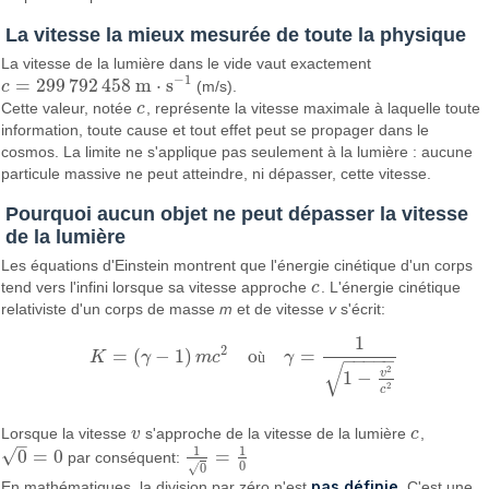
La vitesse la mieux mesurée de toute la physique
La vitesse de la lumière dans le vide vaut exactement
−
1
=
299
792
458
m
⋅
s
c
(m/s).
c
=
299
792
458
m
⋅
s
−
1
Cette valeur, notée
c
, représente la vitesse maximale à laquelle toute
c
information, toute cause et tout effet peut se propager dans le
cosmos. La limite ne s'applique pas seulement à la lumière : aucune
particule massive ne peut atteindre, ni dépasser, cette vitesse.
Pourquoi aucun objet ne peut dépasser la vitesse
de la lumière
Les équations d'Einstein montrent que l'énergie cinétique d'un corps
tend vers l'infini lorsque sa vitesse approche
c
. L'énergie cinétique
c
relativiste d'un corps de masse
m
et de vitesse
v
s'écrit:
1
2
=
(
−
1
)
o
=
K
γ
m
c
ù
γ
K
=
(
γ
−
1
)
m
c
2
où
γ
=
1
1
−
v
2
c
2
−
−
−
−
−
√
2
v
1
−
2
c
Lorsque la vitesse
v
s'approche de la vitesse de la lumière
c
,
v
c
–
1
1
√
0
=
0
=
par conséquent:
0
=
0
1
0
=
1
0
0
√
0
pas définie
En mathématiques, la division par zéro n'est
. C'est une