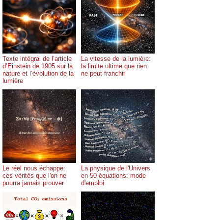
Texte intégral de l’article
La vitesse de la lumière:
d’Einstein de 1905 sur la
la limite ultime que rien
nature et l’évolution de la
ne peut franchir
lumière
Le réel nous échappe:
La physique de l'Univers
ces vérités que l'on ne
en 50 équations: mode
pourra jamais prouver
d'emploi