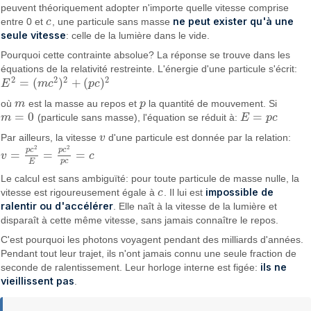
peuvent théoriquement adopter n'importe quelle vitesse comprise
ne peut exister qu'à une
entre 0 et
c
, une particule sans masse
c
seule vitesse
: celle de la lumière dans le vide.
Pourquoi cette contrainte absolue? La réponse se trouve dans les
équations de la relativité restreinte. L'énergie d'une particule s'écrit:
2
2
2
2
=
(
)
+
(
)
E
m
c
p
c
E
2
=
(
m
c
2
)
2
+
(
p
c
)
2
où
m
est la masse au repos et
p
la quantité de mouvement. Si
m
p
=
0
=
m
(particule sans masse), l'équation se réduit à:
E
p
c
m
=
0
E
=
p
c
Par ailleurs, la vitesse
v
d'une particule est donnée par la relation:
v
2
2
p
c
p
c
=
=
=
v
c
v
=
p
c
2
E
=
p
c
2
p
c
=
c
p
c
E
Le calcul est sans ambiguïté: pour toute particule de masse nulle, la
impossible de
vitesse est rigoureusement égale à
c
. Il lui est
c
ralentir ou d'accélérer
. Elle naît à la vitesse de la lumière et
disparaît à cette même vitesse, sans jamais connaître le repos.
C'est pourquoi les photons voyagent pendant des milliards d'années.
Pendant tout leur trajet, ils n'ont jamais connu une seule fraction de
ils ne
seconde de ralentissement. Leur horloge interne est figée:
vieillissent pas
.