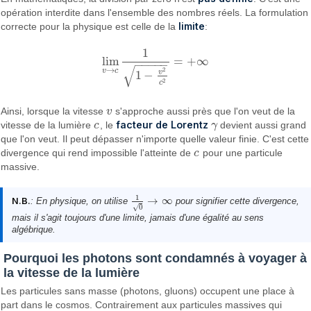
opération interdite dans l'ensemble des nombres réels. La formulation
limite
correcte pour la physique est celle de la
:
1
lim
=
+
∞
lim
v
→
c
1
1
−
v
2
c
2
=
+
∞
−
−
−
−
−
√
→
2
v
c
v
1
−
2
c
Ainsi, lorsque la vitesse
v
s'approche aussi près que l'on veut de la
v
facteur de Lorentz
vitesse de la lumière
c
, le
γ
devient aussi grand
c
γ
que l'on veut. Il peut dépasser n'importe quelle valeur finie. C'est cette
divergence qui rend impossible l'atteinte de
c
pour une particule
c
massive.
1
→
∞
N.B.
: En physique, on utilise
pour signifier cette divergence,
1
0
→
∞
0
√
mais il s'agit toujours d'une limite, jamais d'une égalité au sens
algébrique.
Pourquoi les photons sont condamnés à voyager à
la vitesse de la lumière
Les particules sans masse (photons, gluons) occupent une place à
part dans le cosmos. Contrairement aux particules massives qui