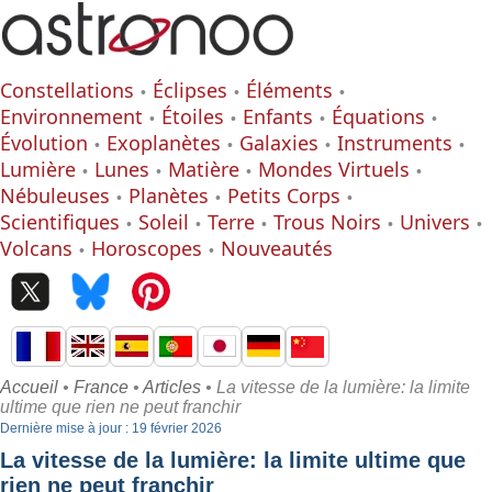
Constellations
Éclipses
Éléments
Environnement
Étoiles
Enfants
Équations
Évolution
Exoplanètes
Galaxies
Instruments
Lumière
Lunes
Matière
Mondes Virtuels
Nébuleuses
Planètes
Petits Corps
Scientifiques
Soleil
Terre
Trous Noirs
Univers
Volcans
Horoscopes
Nouveautés
Accueil
•
France
•
Articles
• La vitesse de la lumière: la limite
ultime que rien ne peut franchir
Dernière mise à jour : 19 février 2026
La vitesse de la lumière: la limite ultime que
rien ne peut franchir