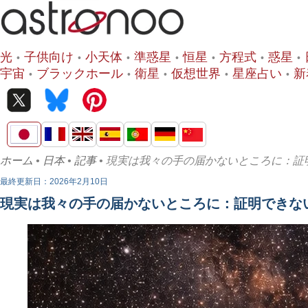
光
子供向け
小天体
準惑星
恒星
方程式
惑星
宇宙
ブラックホール
衛星
仮想世界
星座占い
新
ホーム
•
日本
•
記事
• 現実は我々の手の届かないところに：証
最終更新日：2026年2月10日
現実は我々の手の届かないところに：証明できな