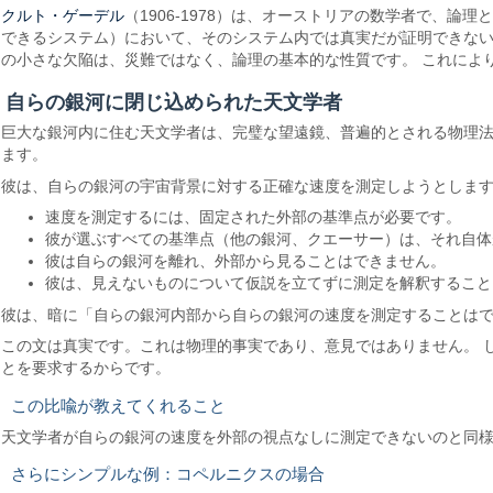
クルト・ゲーデル
（1906-1978）は、オーストリアの数学者で、
できるシステム）において、そのシステム内では真実だが証明できない
の小さな欠陥は、災難ではなく、論理の基本的な性質です。 これによ
自らの銀河に閉じ込められた天文学者
巨大な銀河内に住む天文学者は、完璧な望遠鏡、普遍的とされる物理
ます。
彼は、自らの銀河の宇宙背景に対する正確な速度を測定しようとします
速度を測定するには、固定された外部の基準点が必要です。
彼が選ぶすべての基準点（他の銀河、クエーサー）は、それ自体
彼は自らの銀河を離れ、外部から見ることはできません。
彼は、見えないものについて仮説を立てずに測定を解釈すること
彼は、暗に「自らの銀河内部から自らの銀河の速度を測定することは
この文は真実です。これは物理的事実であり、意見ではありません。 
とを要求するからです。
この比喩が教えてくれること
天文学者が自らの銀河の速度を外部の視点なしに測定できないのと同様
さらにシンプルな例：コペルニクスの場合