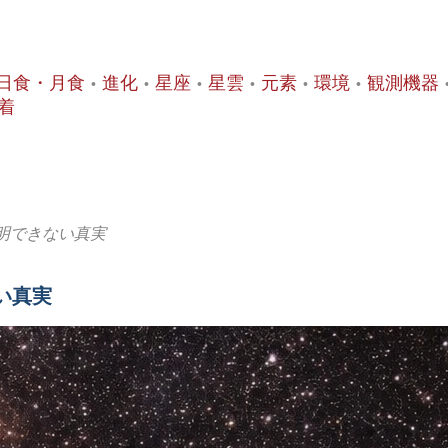
日食・月食
進化
星座
星雲
元素
環境
観測機器
着
明できない真実
い真実