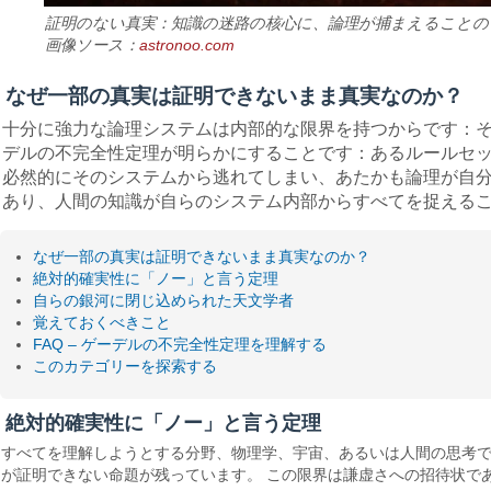
証明のない真実：知識の迷路の核心に、論理が捕まえることの
画像ソース：
astronoo.com
なぜ一部の真実は証明できないまま真実なのか？
十分に強力な論理システムは内部的な限界を持つからです：
デルの不完全性定理が明らかにすることです：あるルールセ
必然的にそのシステムから逃れてしまい、あたかも論理が自
あり、人間の知識が自らのシステム内部からすべてを捉える
なぜ一部の真実は証明できないまま真実なのか？
絶対的確実性に「ノー」と言う定理
自らの銀河に閉じ込められた天文学者
覚えておくべきこと
FAQ – ゲーデルの不完全性定理を理解する
このカテゴリーを探索する
絶対的確実性に「ノー」と言う定理
すべてを理解しようとする分野、物理学、宇宙、あるいは人間の思考で
が証明できない命題が残っています。 この限界は謙虚さへの招待状で