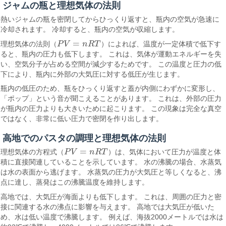
ジャムの瓶と理想気体の法則
熱いジャムの瓶を密閉してからひっくり返すと、瓶内の空気が急速に
冷却されます。 冷却すると、瓶内の空気が収縮します。
=
理想気体の法則（
P
V
n
R
T
）によれば、温度が一定体積で低下す
P
V
=
n
R
T
ると、瓶内の圧力も低下します。 これは、気体が運動エネルギーを失
い、空気分子が占める空間が減少するためです。 この温度と圧力の低
下により、瓶内に外部の大気圧に対する低圧が生じます。
瓶内の低圧のため、瓶をひっくり返すと蓋が内側にわずかに変形し、
「ポップ」という音が聞こえることがあります。 これは、外部の圧力
が瓶内の圧力よりも大きいために起こります。 この現象は完全な真空
ではなく、非常に低い圧力で密閉を作り出します。
高地でのパスタの調理と理想気体の法則
=
理想気体の方程式（
P
V
n
R
T
）は、気体において圧力が温度と体
P
V
=
n
R
T
積に直接関連していることを示しています。 水の沸騰の場合、水蒸気
は水の表面から逃げます。 水蒸気の圧力が大気圧と等しくなると、沸
点に達し、蒸発はこの沸騰温度を維持します。
高地では、大気圧が海面よりも低下します。 これは、周囲の圧力と密
接に関連する水の沸点に影響を与えます。 高地では大気圧が低いた
め、水は低い温度で沸騰します。 例えば、海抜2000メートルでは水は