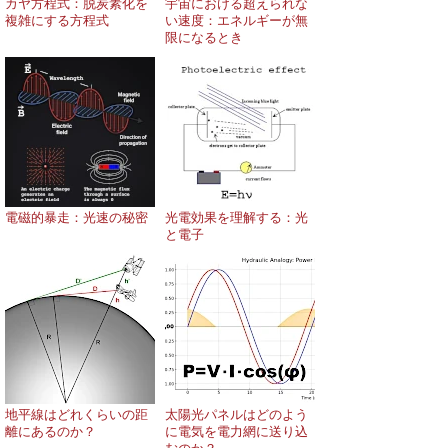
カヤ方程式：脱炭素化を
宇宙における超えられな
複雑にする方程式
い速度：エネルギーが無
限になるとき
電磁的暴走：光速の秘密
光電効果を理解する：光
と電子
地平線はどれくらいの距
太陽光パネルはどのよう
離にあるのか？
に電気を電力網に送り込