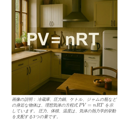
画像の説明： 冷蔵庫、圧力鍋、ケトル、ジャムの瓶など
=
の身近な物体は、理想気体の方程式
P
V
n
R
T
を示
P
V
=
n
R
T
しています。 圧力、体積、温度は、気体の熱力学的挙動
を支配する3つの量です。