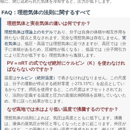
様に、閉じ込められた気体を冷却すると、圧力が低下します。
FAQ：理想気体の法則に関するすべて
理想気体と実在気体の違いは何ですか？
であり、分子は自身の体積や相互作用を
理想気体は理論上のモデル
持たない質点と見なされます。完全な理想気体は存在しません。
実
は、低圧・高温では理想気体に近づきますが、高圧では（分
在気体
子に体積があるため、圧縮性が低くなる）、低温では（分子間引力
により圧力が低下する）理想気体から逸脱します。
PV = nRT の式でなぜ絶対にケルビン（K）を使わなけれ
ばならないのですか？
温度は
で表さなければなりません。この尺度
ケルビン（絶対温度）
は、分子の運動が停止する絶対零度（-273.15°C）を起点としてい
るからです。摂氏を使用すると、この尺度はオフセットされてお
り、法則が定義する温度と圧力の直接比例関係を反映していないた
め、常に誤った結果が生じます。
なぜ高地では水はより低い温度で沸騰するのですか？
理想気体の法則によれば、気圧は高度とともに低下します。沸騰
は、液体の蒸気圧が外圧と等しくなったときに起こります。外圧が
低いほど、この平衡はより低い温度で達成されます。例えば、標高