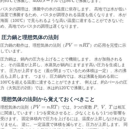
約93℃で沸騰し、4000メートルでは86℃で沸騰します。
パスタの調理は、沸騰中の水の温度に依存します。 高地では水が低い
温度で沸騰するため、パスタが調理される温度も低くなります。 水が
海面（100℃）で見られるような高い温度に達することができないた
め、高地でのパスタの調理は遅くなります。
圧力鍋と理想気体の法則
=
圧力鍋の動作は、理想気体の法則（
P
V
n
R
T
）の応用を完璧に示
P
V
=
n
R
T
しています。
圧力鍋は、鍋内の圧力を上げることで機能します。 水が加熱される
と、その温度が上昇し、水蒸気が鍋内にますます高い圧力を生成しま
す。 圧力が上昇すると（蓋が閉まっているため体積は一定）、水の沸
点も上昇します。 つまり、圧力鍋内では、水は沸騰を始める前に
100℃を超える温度に達することができます。 例えば、約2バールの圧
力（大気圧の2倍）では、水は約120℃で沸騰します。
理想気体の法則から覚えておくべきこと
=
理想気体の法則（
P
V
n
R
T
）では、3つの変数
P
、
V
、
T
は相互
P
V
=
n
R
T
P
V
T
に関連しています：1つを変化させると、少なくとももう1つが影響を
受けます。 固定体積内で圧力を上げるには、温度が上昇しなければな
りません。 逆に、一定温度で体積を減らすと、圧力が上昇します。 同