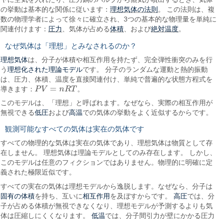
理想気体の法則
の挙動は基本的な関係に従います：
。 この法則は、複
数の物理学者によって徐々に確立され、3つの基本的な物理量を単純に
圧力
体積
絶対温度
関連付けます：
、気体が占める
、および
。
なぜ気体は「理想」とみなされるのか？
理想気体
は、分子が体積や相互作用を持たず、完全弾性衝突のみを行
理想化された理論モデル
う
です。 分子のランダムな運動と熱的振動
は、圧力、体積、温度を直接関連付け、単純で普遍的な状態方程式を
=
導きます：
P
V
n
R
T
。
P
V
=
n
R
T
このモデルは、「理想」と呼ばれます。なぜなら、実際の相互作用が
低圧
高温
無視できる
および
での気体の挙動をよく近似するからです。
観測可能なすべての気体は実在の気体です
すべての物理的な気体は実在の気体であり、理想気体は物質として存
在しません。 理想気体は理論モデルとしてのみ存在します。 しかし、
このモデルは任意のフィクションではありません。物理的に明確に定
義された極限近似です。
すべての実在の気体は理想モデルから逸脱します。なぜなら、分子は
固有の体積
相互作用
高圧
を持ち、互いに
を及ぼすからです。
では、分
子が占める体積が無視できなくなり、理想モデルが予測するよりも気
低温
体は圧縮しにくくなります。
では、分子間引力が壁にかかる圧力