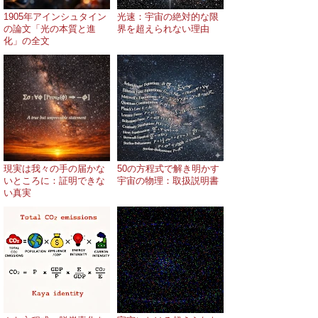
1905年アインシュタイン
光速：宇宙の絶対的な限
の論文「光の本質と進
界を超えられない理由
化」の全文
現実は我々の手の届かな
50の方程式で解き明かす
いところに：証明できな
宇宙の物理：取扱説明書
い真実