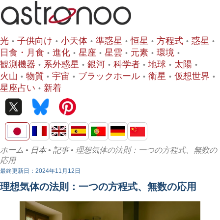
光
子供向け
小天体
準惑星
恒星
方程式
惑星
日食・月食
進化
星座
星雲
元素
環境
観測機器
系外惑星
銀河
科学者
地球
太陽
火山
物質
宇宙
ブラックホール
衛星
仮想世界
星座占い
新着
ホーム
•
日本
•
記事
• 理想気体の法則：一つの方程式、無数の
応用
最終更新日：2024年11月12日
理想気体の法則：一つの方程式、無数の応用