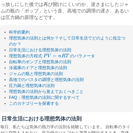
っ放しにした後では再び開けにくいのか、逆さまにしたジャ
ムの瓶の「ポップ」という音、高地での調理の遅さ、あるい
は圧力鍋の原理などです。
科学的要約
理想気体の法則とは何か？そして日常生活でどのように役立つ
のか？
日常生活における理想気体の法則
=
理想気体の方程式
P
V
n
R
T
のパラメータ
P
V
=
n
R
T
自転車のポンプと理想気体の法則
冷蔵庫のドアと理想気体の法則
ジャムの瓶と理想気体の法則
高地でのパスタの調理と理想気体の法則
圧力鍋と理想気体の法則
理想気体の法則から覚えておくべきこと
FAQ：理想気体の法則に関するすべて
このカテゴリーを探索する
日常生活における理想気体の法則
毎日、私たちは気体の熱力学の法則を経験しています。 自転車のタイ
ヤに空気を入れたり、圧力鍋のバルブから蒸気が噴出するとき、気体