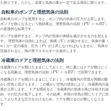
た然りです。ただし、温度と気体の量が一定である場合に限ります。
自転車のポンプと理想気体の法則
自転車のポンプを使用すると、ポンプ内の気体の圧力が上昇します。
=
ポンプが熱くなるという熱効果は、理想気体の法則（
P
V
n
R
T
）
P
V
=
n
R
T
の直接的な結果です。
ポンプを操作すると、ポンプ内の気体の体積を減少させる力を加えま
す。 理想気体の法則によれば、体積（
V
）が減少すると、気体の量（
V
n
）が一定の場合、圧力（
P
）が上昇しなければなりません。 気体が
n
P
圧縮されると、熱の形でエネルギーを放出します。
冷蔵庫のドアと理想気体の法則
冷蔵庫のドアを開けたままにしておくと、特に夏にはドアが開けにく
=
くなる現象は、理想気体の法則（
P
V
n
R
T
）で説明できます。
P
V
=
n
R
T
冷蔵庫のドアを開けたままにしておくと、冷蔵庫内の空気が周囲の暖
かい空気と混ざります。 この暖かい空気の混合により、冷蔵庫内の温
度が上昇します。 ドアを閉めると、冷蔵庫内の気体が再び冷却され始
め、その圧力が低下します。 その結果、外部の空気が閉じたドアに対
してより大きな圧力をかけるため、ドアを開けるのが難しくなりま
す。