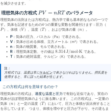
を減少させます。
=
理想気体の方程式
P
V
n
R
T
のパラメータ
P
V
=
n
R
T
理想気体の法則または方程式は、熱力学で最も基本的なものの一つで
す。気体を記述するための4つの重要な変数を関連付けます：圧力（
P
）、体積（
V
）、温度（
T
）、および気体の量（
n
）。
P
V
T
n
P
：気体の圧力、パスカル（Pa）で表される。
V
：気体が占める体積、立方メートル（m³）で表される。
n
：気体の物質量、モルで表される。
8.314
J/mol⋅K
R
：理想気体定数、その値は
である。
8.314
J/mol·K
T
：気体の絶対温度、ケルビン（K）で表される。
注
：
方程式では、温度は常に
ケルビン
で表さなければなりません。摂氏度を
使用すると、常に誤った結果が生じます。
この方程式は何を意味するのか？
適度な温度と圧力
理想気体の方程式は、
で有効な近似であり、実在の
気体がほぼ理想気体のように振る舞います。 この方程式は、一定量の
気体（
n
）と一定の温度（
T
）において、圧力と体積が反比例すること
n
T
を示しています。 つまり、体積を増やすと圧力が下がり、その逆もま