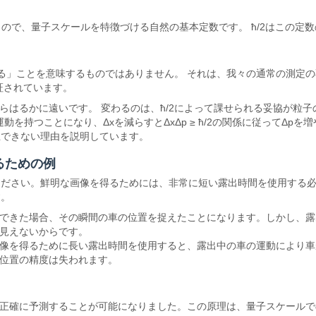
πで割ったもので、量子スケールを特徴づける自然の基本定数です。 ħ/2はこの
る」ことを意味するものではありません。 それは、我々の通常の測定の
証されています。
/2からはるかに遠いです。 変わるのは、ħ/2によって課せられる妥協が
運動を持つことになり、Δxを減らすとΔxΔp ≥ ħ/2の関係に従って
止できない理由を説明しています。
るための例
ください。鮮明な画像を得るためには、非常に短い露出時間を使用する
す。
できた場合、その瞬間の車の位置を捉えたことになります。しかし、露
見えないからです。
像を得るために長い露出時間を使用すると、露出中の車の運動により車
位置の精度は失われます。
正確に予測することが可能になりました。この原理は、量子スケールで