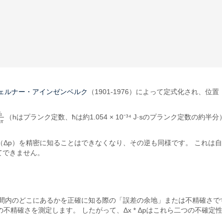
ェルナー・アインゼンベルク
（1901-1976）によって定式化され、
h
（hはプランク定数、ħは約1.054 × 10⁻³⁴ J·sのプランク定数の
π
量（Δp）を精密に知ることはできなくなり、その逆も同様です。 これ
てできません。
空間内のどこにあるかを正確に知る際の「誤差の余地」または不精確さです
動の不精確さを測定します。 したがって、Δx * Δpはこれら二つの不確