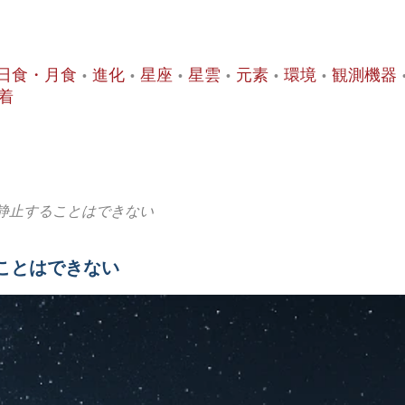
日食・月食
進化
星座
星雲
元素
環境
観測機器
着
も静止することはできない
ことはできない