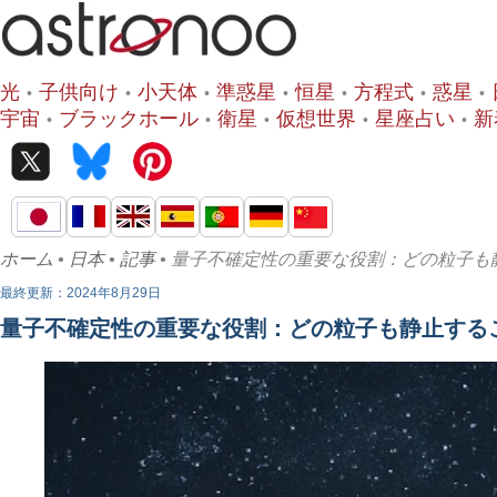
光
子供向け
小天体
準惑星
恒星
方程式
惑星
宇宙
ブラックホール
衛星
仮想世界
星座占い
新
ホーム
•
日本
•
記事
• 量子不確定性の重要な役割：どの粒子
最終更新：2024年8月29日
量子不確定性の重要な役割：どの粒子も静止する