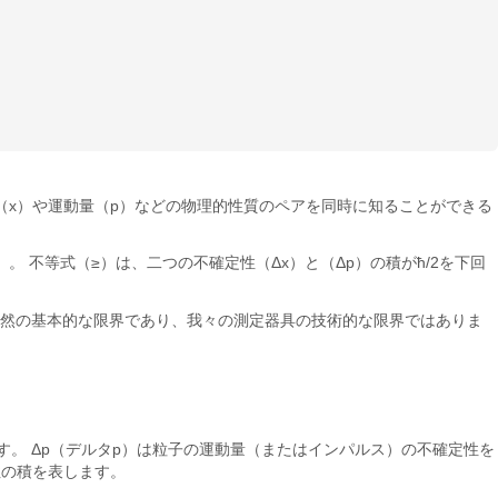
位置（x）や運動量（p）などの物理的性質のペアを同時に知ることができる
約半分）。 不等式（≥）は、二つの不確定性（Δx）と（Δp）の積がħ/2を下回
は自然の基本的な限界であり、我々の測定器具の技術的な限界ではありま
。 Δp（デルタp）は粒子の運動量（またはインパルス）の不確定性を
定性の積を表します。