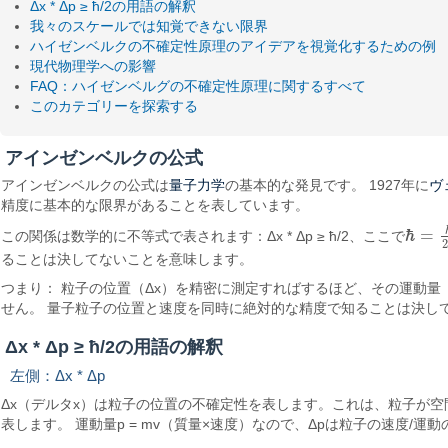
Δx * Δp ≥ ħ/2の用語の解釈
我々のスケールでは知覚できない限界
ハイゼンベルクの不確定性原理のアイデアを視覚化するための例
現代物理学への影響
FAQ：ハイゼンベルグの不確定性原理に関するすべて
このカテゴリーを探索する
アインゼンベルクの公式
量子力学
ヴ
アインゼンベルクの公式は
の基本的な発見です。 1927年に
精度に基本的な限界があることを表しています。
ℏ
=
この関係は数学的に不等式で表されます：Δx * Δp ≥ ħ/2、ここで
ℏ
=
h
2
π
2
ることは決してないことを意味します。
つまり： 粒子の位置（Δx）を精密に測定すればするほど、その運動
せん。 量子粒子の位置と速度を同時に絶対的な精度で知ることは決し
Δx * Δp ≥ ħ/2の用語の解釈
左側：Δx * Δp
Δx（デルタx）は粒子の位置の不確定性を表します。これは、粒子が
表します。 運動量p = mv（質量×速度）なので、Δpは粒子の速度/運