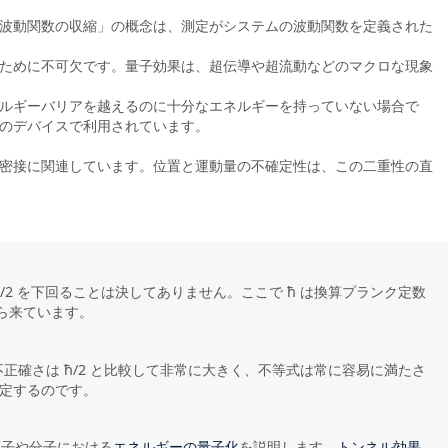
波動関数の収縮」の概念は、測定がシステムの波動関数を定義された
ために不可欠です。量子効果は、超伝導や超流動などのマクロな現象
ルギーバリアを越えるのに十分なエネルギーを持っていない場合で
のデバイスで利用されています。
密接に関連しています。位置と運動量の不確定性は、この二重性の直
/2 を下回ることは決してありません。ここで ħ は換算プランク定数
から来ています。
確さは ħ/2 と比較して非常に大きく、不等式は常に容易に満たさ
決定するのです。
原子や分子における
を説明します。
エネルギーの量子化
トンネル効果