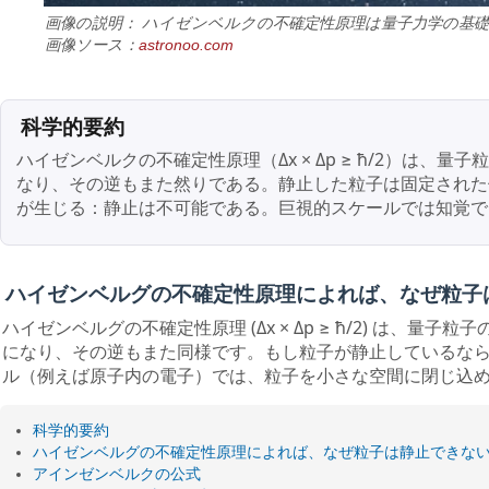
画像の説明： ハイゼンベルクの不確定性原理は量子力学の基礎
画像ソース：
astronoo.com
科学的要約
ハイゼンベルクの不確定性原理（Δx × Δp ≥ ħ/2）
なり、その逆もまた然りである。静止した粒子は固定された
が生じる：静止は不可能である。巨視的スケールでは知覚で
ハイゼンベルグの不確定性原理によれば、なぜ粒子
ハイゼンベルグの不確定性原理 (Δx × Δp ≥ ħ/2) は、
になり、その逆もまた同様です。もし粒子が静止しているな
ル（例えば原子内の電子）では、粒子を小さな空間に閉じ込
科学的要約
ハイゼンベルグの不確定性原理によれば、なぜ粒子は静止できな
アインゼンベルクの公式