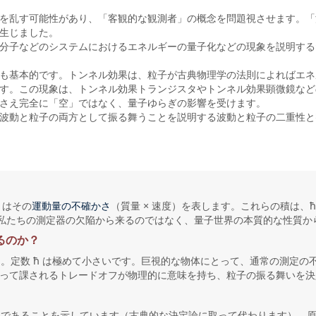
を乱す可能性があり、「客観的な観測者」の概念を問題視させます。「
生じました。
分子などのシステムにおけるエネルギーの量子化などの現象を説明する
も基本的です。トンネル効果は、粒子が古典物理学の法則によればエネ
す。この現象は、トンネル効果トランジスタやトンネル効果顕微鏡など
さえ完全に「空」ではなく、量子ゆらぎの影響を受けます。
波動と粒子の両方として振る舞うことを説明する波動と粒子の二重性と
）はその
（質量 × 速度）を表します。これらの積は、ħ
運動量の不確かさ
です：それは私たちの測定器の欠陥から来るのではなく、量子世界の本質的な性質
るのか？
定数 ħ は極めて小さいです。巨視的な物体にとって、通常の測定の不正
によって課されるトレードオフが物理的に意味を持ち、粒子の振る舞いを
であることを示しています（古典的な決定論に取って代わります）。
的