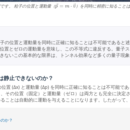
⃗
⃗
=
⋅
です。 粒子の位置と運動量（
p
m
v
）を同時に精密に知ること
p
→
=
m
⋅
v
→
は、量子粒子の位置と運動量を同時に正確に知ることは不可能であ
位置とゼロの運動量を意味し、この不等式に違反する。量子ス
きないこの基本的な限界は、トンネル効果など多くの量子現象
は静止できないのか？
量子粒子の位置 (Δx) と運動量 (Δp) を同時に正確に知ること
ら、その位置（固定）と運動量（ゼロ）は両方とも完全に決定
めることは自動的に運動を与えることになります。したがって
いのか？