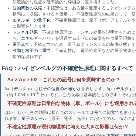
決定論的な視点を確率論的な枠組みに置き換えました。
波動関数の収縮
：不確定性は、ある量を測定することがシステム
状態に「収縮」させると仮定し、不確定性原理の結果として一部
エネルギーの量子化
：不確定性原理は、原子（ボーアモデル）や
に影響を与えます。
トンネル効果
：不確定性原理は、トンネル効果を説明するために
も、エネルギーバリアを通過する非ゼロの確率を持つ量子現象で
量子真空
：不確定性のため、量子真空（システムの基底状態）で
波動と粒子の二重性
：不確定性は、電子や光子などの量子物体が
接的な現れです。
FAQ：ハイゼンベルグの不確定性原理に関するすべて
Δx × Δp ≥ ħ/2：これらの記号は何を意味するのか？
Δx（デルタ x）は粒子の
を表します。Δp（デルタ p
位置の不確かさ
（約 1.054 × 10⁻³⁴ J·s）です。この限界は基本的なもの
不確定性原理は日常的な物体（車、ボール）にも適用され
はい、しかしその効果は私たちのスケールでは完全に知覚できません。
れます。
（原子、電子、光子）においてのみ、ħ/2 
量子スケール
不確定性原理が現代物理学に与えた大きな影響は何か？
いくつかの主要な結果があります：それは量子現実が
本質的に確率