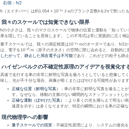
右側：ħ/2
ħ（エイチバー）は約1.054 × 10⁻³⁴ J·sのプランク定数hを2
我々のスケールでは知覚できない限界
ħの小ささは、我々のマクロスケールで物体の位置と運動を「知ってい
果を隠していることを意味します。 この不等式は常に実践的に広く検
量子スケールでは、我々の測定精度は10⁻¹⁵ mのオーダーであり、ħ
は、電子を10⁻¹⁰ m（原子の大きさ）の空間に閉じ込めると、自動的に
したがって、静止した局在電子は不可能
であり、これがどの粒子も静
ハイゼンベルクの不確定性原理のアイデアを視覚化す
高速で走行する車の非常に鮮明な写真を撮ろうとしていると想像して
味し、光が不十分な場合、画像が暗くまたはぼやける可能性がありま
正確な位置（鮮明な写真）
：車の非常に鮮明な写真を撮ることが
す。なぜなら、移動の文脈のない瞬間的なスナップショットしか
正確な運動（ぼやけた写真）
：より多くの光を捕らえて明るい画
速度を示す）は多くなりますが、特定の瞬間における車の正確な
現代物理学への影響
量子スケールでの現実
：不確定性原理により、システムの進化を