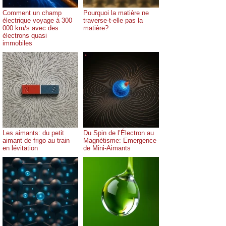
Comment un champ
Pourquoi la matière ne
électrique voyage à 300
traverse-t-elle pas la
000 km/s avec des
matière?
électrons quasi
immobiles
Les aimants: du petit
Du Spin de l’Électron au
aimant de frigo au train
Magnétisme: Emergence
en lévitation
de Mini-Aimants