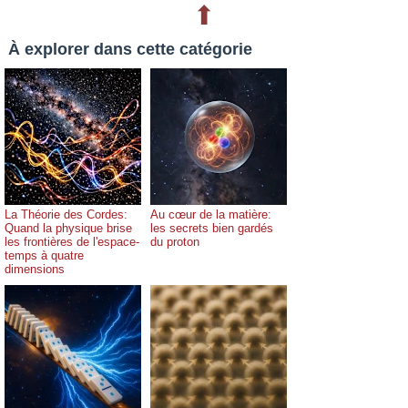
⬆
À explorer dans cette catégorie
La Théorie des Cordes:
Au cœur de la matière:
Quand la physique brise
les secrets bien gardés
les frontières de l'espace-
du proton
temps à quatre
dimensions