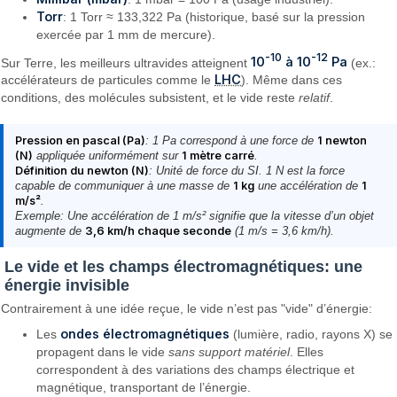
Torr
: 1 Torr ≈ 133,322 Pa (historique, basé sur la pression
exercée par 1 mm de mercure).
-10
-12
10
à 10
Pa
Sur Terre, les meilleurs ultravides atteignent
(ex.:
LHC
accélérateurs de particules comme le
). Même dans ces
conditions, des molécules subsistent, et le vide reste
relatif
.
Pression en pascal (Pa)
: 1 Pa correspond à une force de
1 newton
(N)
appliquée uniformément sur
1 mètre carré
.
Définition du newton (N)
: Unité de force du SI. 1 N est la force
capable de communiquer à une masse de
1 kg
une accélération de
1
m/s²
.
Exemple
: Une accélération de 1 m/s² signifie que la vitesse d’un objet
augmente de
3,6 km/h chaque seconde
(1 m/s = 3,6 km/h).
Le vide et les champs électromagnétiques: une
énergie invisible
Contrairement à une idée reçue, le vide n’est pas "vide" d’énergie:
ondes électromagnétiques
Les
(lumière, radio, rayons X) se
propagent dans le vide
sans support matériel
. Elles
correspondent à des variations des champs électrique et
magnétique, transportant de l’énergie.