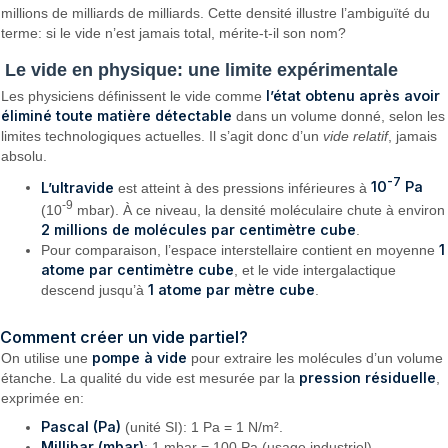
millions de milliards de milliards. Cette densité illustre l’ambiguïté du
terme: si le vide n’est jamais total, mérite-t-il son nom?
Le vide en physique: une limite expérimentale
l’état obtenu après avoir
Les physiciens définissent le vide comme
éliminé toute matière détectable
dans un volume donné, selon les
limites technologiques actuelles. Il s’agit donc d’un
vide relatif
, jamais
absolu.
-7
L’ultravide
10
Pa
est atteint à des pressions inférieures à
-9
(10
mbar). À ce niveau, la densité moléculaire chute à environ
2 millions de molécules par centimètre cube
.
1
Pour comparaison, l’espace interstellaire contient en moyenne
atome par centimètre cube
, et le vide intergalactique
1 atome par mètre cube
descend jusqu’à
.
Comment créer un vide partiel?
pompe à vide
On utilise une
pour extraire les molécules d’un volume
pression résiduelle
étanche. La qualité du vide est mesurée par la
,
exprimée en:
Pascal (Pa)
(unité SI): 1 Pa = 1 N/m².
Millibar (mbar)
: 1 mbar = 100 Pa (usage industriel).