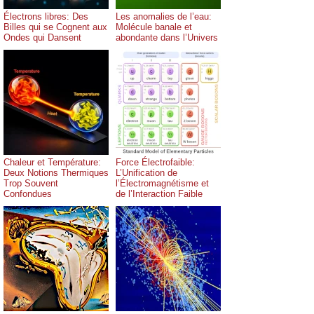
Électrons libres: Des
Les anomalies de l’eau:
Billes qui se Cognent aux
Molécule banale et
Ondes qui Dansent
abondante dans l’Univers
Chaleur et Température:
Force Électrofaible:
Deux Notions Thermiques
L’Unification de
Trop Souvent
l’Électromagnétisme et
Confondues
de l’Interaction Faible