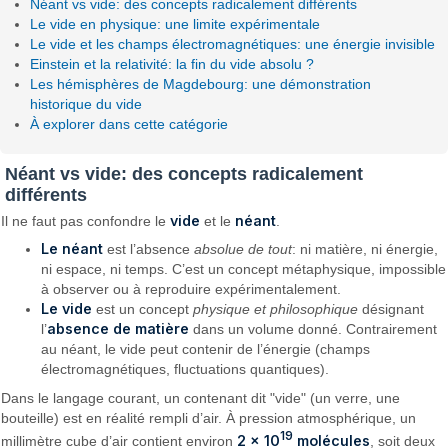
Néant vs vide: des concepts radicalement différents
Le vide en physique: une limite expérimentale
Le vide et les champs électromagnétiques: une énergie invisible
Einstein et la relativité: la fin du vide absolu ?
Les hémisphères de Magdebourg: une démonstration
historique du vide
À explorer dans cette catégorie
Néant vs vide: des concepts radicalement
différents
vide
néant
Il ne faut pas confondre le
et le
.
Le néant
est l’absence
absolue de tout
: ni matière, ni énergie,
ni espace, ni temps. C’est un concept métaphysique, impossible
à observer ou à reproduire expérimentalement.
Le vide
est un concept
physique et philosophique
désignant
absence de matière
l’
dans un volume donné. Contrairement
au néant, le vide peut contenir de l’énergie (champs
électromagnétiques, fluctuations quantiques).
Dans le langage courant, un contenant dit "vide" (un verre, une
bouteille) est en réalité rempli d’air. À pression atmosphérique, un
19
2 × 10
molécules
millimètre cube d’air contient environ
, soit deux