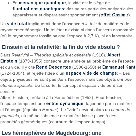
mécanique quantique
En
, le vide est le siège de
fluctuations quantiques
: des paires particules-antiparticules
effet Casimir
apparaissent et disparaissent spontanément (
).
vide total
Un
impliquerait donc l’absence
à la fois
de matière
et
de
rayonnement/énergie. Un tel état n’existe ni dans l’univers observable
(où le rayonnement fossile baigne l’espace à 2,7 K), ni en laboratoire.
Einstein et la relativité: la fin du vide absolu ?
Albert
Dans
Relativité – Théories spéciale et générale
(1916),
Einstein
(1879-1955) consacre une annexe au problème de l’espace
René Descartes
Emmanuel Kant
et du vide. Il y cite
(1596-1650) et
espace vide de champs
(1724-1804), et rejette l’idée d’un
: « Les
objets physiques ne sont pas
dans
l’espace, mais ces objets
ont une
étendue spatiale
. De la sorte, le concept d’espace vide perd son
sens. »
Albert Einstein, préface à la 9ème édition (1952). Pour Einstein,
entité dynamique
l’espace-temps est une
, façonnée par la matière
et l’énergie (équation
E = mc²
). Le "vide" devient alors un
champ de
potentiels
, où même l’absence de matière laisse place à des
propriétés géométriques (courbure de l’espace-temps).
Les hémisphères de Magdebourg: une