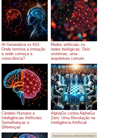
IA Generativa vs AGI:
Redes artificiais vs.
Onde termina a imitação
redes biológicas: Dois
e onde começa a
sistemas, uma
consciência?
arquitetura comum
Cérebro Humano e
AlphaGo contra AlphaGo
Inteligências Artificiais:
Zero: Uma Revolução na
Semelhanças e
Inteligência Artificial
Diferenças