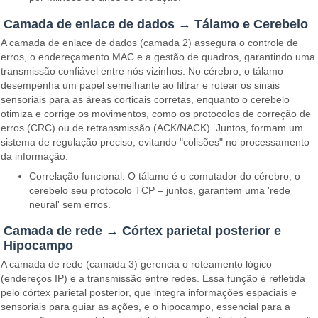
Camada de enlace de dados → Tálamo e Cerebelo
A camada de enlace de dados (camada 2) assegura o controle de
erros, o endereçamento MAC e a gestão de quadros, garantindo uma
transmissão confiável entre nós vizinhos. No cérebro, o tálamo
desempenha um papel semelhante ao filtrar e rotear os sinais
sensoriais para as áreas corticais corretas, enquanto o cerebelo
otimiza e corrige os movimentos, como os protocolos de correção de
erros (CRC) ou de retransmissão (ACK/NACK). Juntos, formam um
sistema de regulação preciso, evitando "colisões" no processamento
da informação.
Correlação funcional: O tálamo é o comutador do cérebro, o
cerebelo seu protocolo TCP – juntos, garantem uma 'rede
neural' sem erros.
Camada de rede → Córtex parietal posterior e
Hipocampo
A camada de rede (camada 3) gerencia o roteamento lógico
(endereços IP) e a transmissão entre redes. Essa função é refletida
pelo córtex parietal posterior, que integra informações espaciais e
sensoriais para guiar as ações, e o hipocampo, essencial para a