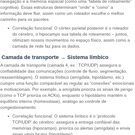
navegação e a memória espacial (como uma "tabela de roteamento"
cognitiva). Essas estruturas determinam "onde" e "como" a
informação deve fluir, assim como um roteador escolhe o melhor
caminho para os pacotes.
Correlação funcional: O córtex parietal posterior é o roteador
do cérebro, o hipocampo sua tabela de roteamento – juntos,
otimizam nossos movimentos no espaço físico, assim como a
camada de rede faz para os dados.
Camada de transporte → Sistema límbico
A camada de transporte (camada 4, ex.: TCP/UDP) assegura a
confiabilidade das comunicações (controle de fluxo, segmentação,
reassemblagem). O sistema límbico (amígdala, hipotálamo, etc.)
cumpre uma função comparável ao regular as "conexões" emocionais
e motivacionais. Por exemplo, a amígdala prioriza os sinais de perigo
(como o TCP prioriza os ACKs), enquanto o hipotálamo mantém o
equilíbrio interno (homeostase), análogo ao controle de
congestionamento.
Correlação funcional: O sistema límbico é o 'protocolo
TCP/UDP' do cérebro: assegura a entrega confiável das
memórias (hipocampo), prioriza os alertas (amígdala) e envia
sinais vitais brutos (hipotálamo).