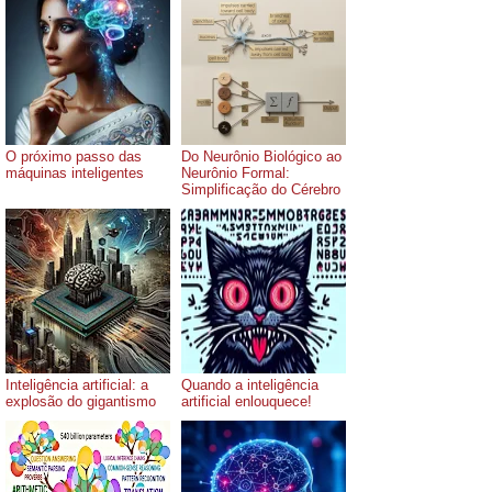
O próximo passo das
Do Neurônio Biológico ao
máquinas inteligentes
Neurônio Formal:
Simplificação do Cérebro
Inteligência artificial: a
Quando a inteligência
explosão do gigantismo
artificial enlouquece!