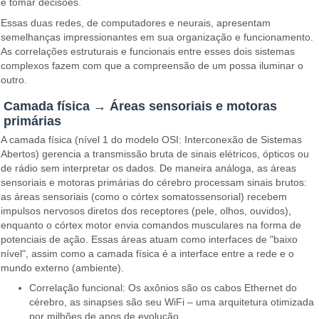
e tomar decisões.
Essas duas redes, de computadores e neurais, apresentam
semelhanças impressionantes em sua organização e funcionamento.
As correlações estruturais e funcionais entre esses dois sistemas
complexos fazem com que a compreensão de um possa iluminar o
outro.
Camada física → Áreas sensoriais e motoras
primárias
A camada física (nível 1 do modelo OSI: Interconexão de Sistemas
Abertos) gerencia a transmissão bruta de sinais elétricos, ópticos ou
de rádio sem interpretar os dados. De maneira análoga, as áreas
sensoriais e motoras primárias do cérebro processam sinais brutos:
as áreas sensoriais (como o córtex somatossensorial) recebem
impulsos nervosos diretos dos receptores (pele, olhos, ouvidos),
enquanto o córtex motor envia comandos musculares na forma de
potenciais de ação. Essas áreas atuam como interfaces de "baixo
nível", assim como a camada física é a interface entre a rede e o
mundo externo (ambiente).
Correlação funcional: Os axônios são os cabos Ethernet do
cérebro, as sinapses são seu WiFi – uma arquitetura otimizada
por milhões de anos de evolução.