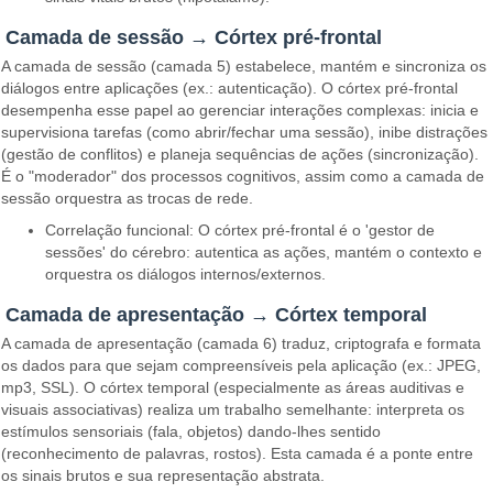
Camada de sessão → Córtex pré-frontal
A camada de sessão (camada 5) estabelece, mantém e sincroniza os
diálogos entre aplicações (ex.: autenticação). O córtex pré-frontal
desempenha esse papel ao gerenciar interações complexas: inicia e
supervisiona tarefas (como abrir/fechar uma sessão), inibe distrações
(gestão de conflitos) e planeja sequências de ações (sincronização).
É o "moderador" dos processos cognitivos, assim como a camada de
sessão orquestra as trocas de rede.
Correlação funcional: O córtex pré-frontal é o 'gestor de
sessões' do cérebro: autentica as ações, mantém o contexto e
orquestra os diálogos internos/externos.
Camada de apresentação → Córtex temporal
A camada de apresentação (camada 6) traduz, criptografa e formata
os dados para que sejam compreensíveis pela aplicação (ex.: JPEG,
mp3, SSL). O córtex temporal (especialmente as áreas auditivas e
visuais associativas) realiza um trabalho semelhante: interpreta os
estímulos sensoriais (fala, objetos) dando-lhes sentido
(reconhecimento de palavras, rostos). Esta camada é a ponte entre
os sinais brutos e sua representação abstrata.