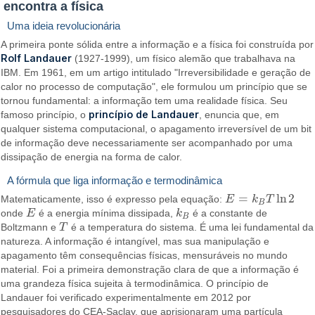
encontra a física
Uma ideia revolucionária
A primeira ponte sólida entre a informação e a física foi construída por
Rolf Landauer
(1927-1999), um físico alemão que trabalhava na
IBM. Em 1961, em um artigo intitulado "Irreversibilidade e geração de
calor no processo de computação", ele formulou um princípio que se
tornou fundamental: a informação tem uma realidade física. Seu
princípio de Landauer
famoso princípio, o
, enuncia que, em
qualquer sistema computacional, o apagamento irreversível de um bit
de informação deve necessariamente ser acompanhado por uma
dissipação de energia na forma de calor.
A fórmula que liga informação e termodinâmica
=
ln
2
Matematicamente, isso é expresso pela equação:
E
k
T
E
=
k
B
T
ln
2
B
onde
E
é a energia mínima dissipada,
k
é a constante de
E
k
B
B
Boltzmann e
T
é a temperatura do sistema. É uma lei fundamental da
T
natureza. A informação é intangível, mas sua manipulação e
apagamento têm consequências físicas, mensuráveis no mundo
material. Foi a primeira demonstração clara de que a informação é
uma grandeza física sujeita à termodinâmica. O princípio de
Landauer foi verificado experimentalmente em 2012 por
pesquisadores do CEA-Saclay, que aprisionaram uma partícula