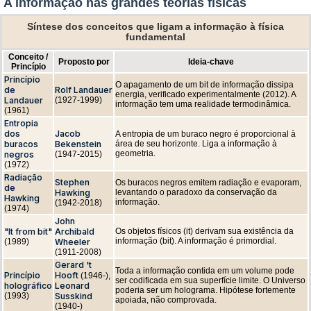
A informação nas grandes teorias físicas
Síntese dos conceitos que ligam a informação à física
fundamental
Conceito /
Proposto por
Ideia-chave
Princípio
Princípio
O apagamento de um bit de informação dissipa
de
Rolf Landauer
energia, verificado experimentalmente (2012). A
Landauer
(1927-1999)
informação tem uma realidade termodinâmica.
(1961)
Entropia
dos
Jacob
A entropia de um buraco negro é proporcional à
buracos
Bekenstein
área de seu horizonte. Liga a informação à
geometria.
negros
(1947-2015)
(1972)
Radiação
Stephen
Os buracos negros emitem radiação e evaporam,
de
Hawking
levantando o paradoxo da conservação da
Hawking
informação.
(1942-2018)
(1974)
John
"It from bit"
Archibald
Os objetos físicos (it) derivam sua existência da
informação (bit). A informação é primordial.
(1989)
Wheeler
(1911-2008)
Gerard 't
Toda a informação contida em um volume pode
Princípio
Hooft
(1946-),
ser codificada em sua superfície limite. O Universo
holográfico
Leonard
poderia ser um holograma. Hipótese fortemente
(1993)
Susskind
apoiada, não comprovada.
(1940-)