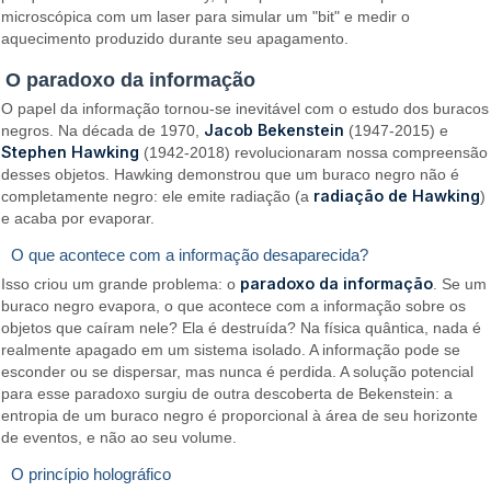
microscópica com um laser para simular um "bit" e medir o
aquecimento produzido durante seu apagamento.
O paradoxo da informação
O papel da informação tornou-se inevitável com o estudo dos buracos
Jacob Bekenstein
negros. Na década de 1970,
(1947-2015) e
Stephen Hawking
(1942-2018) revolucionaram nossa compreensão
desses objetos. Hawking demonstrou que um buraco negro não é
radiação de Hawking
completamente negro: ele emite radiação (a
)
e acaba por evaporar.
O que acontece com a informação desaparecida?
paradoxo da informação
Isso criou um grande problema: o
. Se um
buraco negro evapora, o que acontece com a informação sobre os
objetos que caíram nele? Ela é destruída? Na física quântica, nada é
realmente apagado em um sistema isolado. A informação pode se
esconder ou se dispersar, mas nunca é perdida. A solução potencial
para esse paradoxo surgiu de outra descoberta de Bekenstein: a
entropia de um buraco negro é proporcional à área de seu horizonte
de eventos, e não ao seu volume.
O princípio holográfico