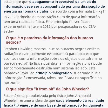
estabelece que
o apagamento irreversível de um bit de
informação deve ser acompanhado por uma dissipação de
, de acordo com a fórmula E = k
T
energia na forma de calor
B
ln 2. É a primeira demonstração clara de que a informação
tem uma realidade física. Este princípio foi verificado
experimentalmente em 2012 por pesquisadores do CEA-
Saclay.
O que é o paradoxo da informação dos buracos
negros?
Stephen Hawking mostrou que os buracos negros emitem
radiação e eventualmente evaporam. O paradoxo é: o que
acontece com a informação sobre os objetos que caíram no
buraco negro? Na física quântica, a informação nunca pode
ser completamente destruída num sistema isolado. Este
paradoxo levou ao
, sugerindo que a
princípio holográfico
informação é conservada, talvez codificada na superfície do
horizonte.
O que significa "It from bit" de John Wheeler?
Esta máxima, popularizada pelo físico John Archibald
Wheeler, resume a ideia de que
cada elemento da realidade
física (It) emerge de uma base de informação fundamental