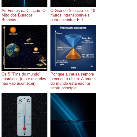
As Fontes da Criação: O
O Grande Silêncio: os 10
Mito dos Buracos
muros intransponíveis
Brancos
para encontrar E.T.
Os 5 "Fins do mundo"
Por que a causa sempre
cósmicos (e por que eles
precede o efeito: A ordem
não vão acontecer)
do mundo está escrita
neste princípio