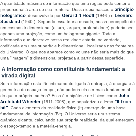
A quantidade máxima de informação que uma região pode conter é
princípio
proporcional à área de sua fronteira. Dessa ideia nasceu o
holográfico
Gerard 't Hooft
Leonard
, desenvolvido por
(1946-) e
Susskind
(1940-). Segundo essa teoria ousada, nossa percepção de
um cosmos tridimensional (altura, largura, profundidade) poderia ser
apenas uma projeção, como um holograma gigante. Toda a
informação que descreve nossa realidade estaria, na verdade,
codificada em uma superfície bidimensional, localizada nas fronteiras
do Universo. O que nos aparece como volume não seria mais do que
uma "imagem" tridimensional projetada a partir dessa superfície.
A informação como constituinte fundamental: a
virada digital
Se a informação está tão intimamente ligada à entropia, à energia e à
geometria do espaço-tempo, não poderia ela ser mais fundamental
John
do que a própria matéria? Essa é a hipótese de físicos como
Archibald Wheeler
"It from
(1911-2008), que popularizou o lema
bit"
. Cada elemento da realidade física (It) emerge de uma base
fundamental de informação (Bit). O Universo seria um sistema
quântico gigante, calculando sua própria realidade, da qual emergem
o espaço-tempo e a matéria-energia.