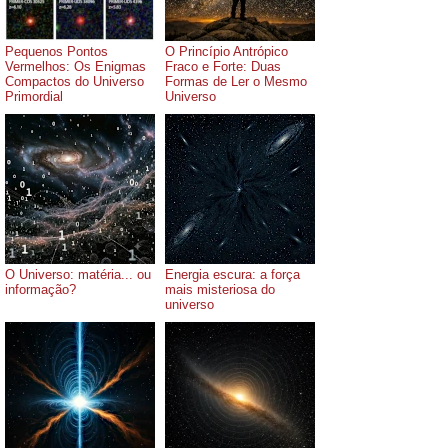
Pequenos Pontos
O Princípio Antrópico
Vermelhos: Os Enigmas
Fraco e Forte: Duas
Compactos do Universo
Formas de Ler o Mesmo
Primordial
Universo
O Universo: matéria... ou
Energia escura: a força
informação?
mais misteriosa do
universo