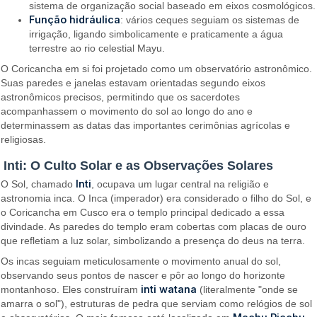
sistema de organização social baseado em eixos cosmológicos.
Função hidráulica
: vários ceques seguiam os sistemas de
irrigação, ligando simbolicamente e praticamente a água
terrestre ao rio celestial Mayu.
O Coricancha em si foi projetado como um observatório astronômico.
Suas paredes e janelas estavam orientadas segundo eixos
astronômicos precisos, permitindo que os sacerdotes
acompanhassem o movimento do sol ao longo do ano e
determinassem as datas das importantes cerimônias agrícolas e
religiosas.
Inti: O Culto Solar e as Observações Solares
Inti
O Sol, chamado
, ocupava um lugar central na religião e
astronomia inca. O Inca (imperador) era considerado o filho do Sol, e
o Coricancha em Cusco era o templo principal dedicado a essa
divindade. As paredes do templo eram cobertas com placas de ouro
que refletiam a luz solar, simbolizando a presença do deus na terra.
Os incas seguiam meticulosamente o movimento anual do sol,
observando seus pontos de nascer e pôr ao longo do horizonte
inti watana
montanhoso. Eles construíram
(literalmente "onde se
amarra o sol"), estruturas de pedra que serviam como relógios de sol