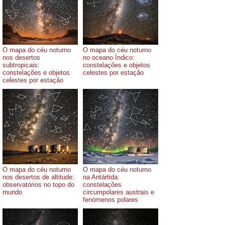
O mapa do céu noturno
O mapa do céu noturno
nos desertos
no oceano Índico:
subtropicais:
constelações e objetos
constelações e objetos
celestes por estação
celestes por estação
O mapa do céu noturno
O mapa do céu noturno
nos desertos de altitude:
na Antártida:
observatórios no topo do
constelações
mundo
circumpolares austrais e
fenómenos polares