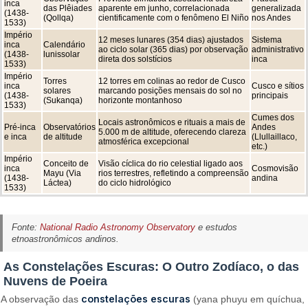
inca
das Plêiades
aparente em junho, correlacionada
generalizada
(1438-
(Qollqa)
cientificamente com o fenômeno El Niño
nos Andes
1533)
Império
12 meses lunares (354 dias) ajustados
Sistema
inca
Calendário
ao ciclo solar (365 dias) por observação
administrativo
(1438-
lunissolar
direta dos solstícios
inca
1533)
Império
Torres
12 torres em colinas ao redor de Cusco
inca
Cusco e sítios
solares
marcando posições mensais do sol no
(1438-
principais
(Sukanqa)
horizonte montanhoso
1533)
Cumes dos
Locais astronômicos e rituais a mais de
Pré-inca
Observatórios
Andes
5.000 m de altitude, oferecendo clareza
e inca
de altitude
(Llullaillaco,
atmosférica excepcional
etc.)
Império
Conceito de
Visão cíclica do rio celestial ligado aos
inca
Cosmovisão
Mayu (Via
rios terrestres, refletindo a compreensão
(1438-
andina
Láctea)
do ciclo hidrológico
1533)
Fonte:
National Radio Astronomy Observatory
e estudos
etnoastronômicos andinos.
As Constelações Escuras: O Outro Zodíaco, o das
Nuvens de Poeira
constelações escuras
A observação das
(yana phuyu em quíchua,