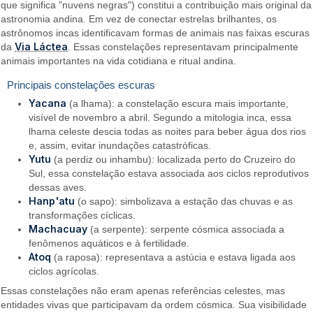
que significa "nuvens negras") constitui a contribuição mais original da
astronomia andina. Em vez de conectar estrelas brilhantes, os
astrônomos incas identificavam formas de animais nas faixas escuras
Via Láctea
da
. Essas constelações representavam principalmente
animais importantes na vida cotidiana e ritual andina.
Principais constelações escuras
Yacana
(a lhama): a constelação escura mais importante,
visível de novembro a abril. Segundo a mitologia inca, essa
lhama celeste descia todas as noites para beber água dos rios
e, assim, evitar inundações catastróficas.
Yutu
(a perdiz ou inhambu): localizada perto do Cruzeiro do
Sul, essa constelação estava associada aos ciclos reprodutivos
dessas aves.
Hanp'atu
(o sapo): simbolizava a estação das chuvas e as
transformações cíclicas.
Machacuay
(a serpente): serpente cósmica associada a
fenômenos aquáticos e à fertilidade.
Atoq
(a raposa): representava a astúcia e estava ligada aos
ciclos agrícolas.
Essas constelações não eram apenas referências celestes, mas
entidades vivas que participavam da ordem cósmica. Sua visibilidade