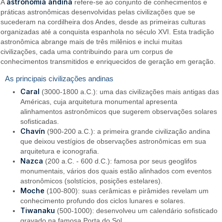
astronomia andina
A
refere-se ao conjunto de conhecimentos e
práticas astronômicas desenvolvidas pelas civilizações que se
sucederam na cordilheira dos Andes, desde as primeiras culturas
organizadas até a conquista espanhola no século XVI. Esta tradição
astronômica abrange mais de três milênios e inclui muitas
civilizações, cada uma contribuindo para um corpus de
conhecimentos transmitidos e enriquecidos de geração em geração.
As principais civilizações andinas
Caral
(3000-1800 a.C.): uma das civilizações mais antigas das
Américas, cuja arquitetura monumental apresenta
alinhamentos astronômicos que sugerem observações solares
sofisticadas.
Chavín
(900-200 a.C.): a primeira grande civilização andina
que deixou vestígios de observações astronômicas em sua
arquitetura e iconografia.
Nazca
(200 a.C. - 600 d.C.): famosa por seus geoglifos
monumentais, vários dos quais estão alinhados com eventos
astronômicos (solstícios, posições estelares).
Moche
(100-800): suas cerâmicas e pirâmides revelam um
conhecimento profundo dos ciclos lunares e solares.
Tiwanaku
(500-1000): desenvolveu um calendário sofisticado
gravado na famosa Porta do Sol.