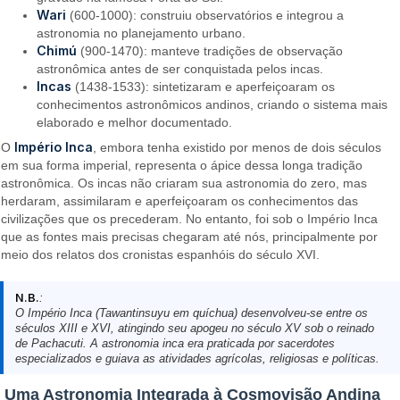
Wari
(600-1000): construiu observatórios e integrou a
astronomia no planejamento urbano.
Chimú
(900-1470): manteve tradições de observação
astronômica antes de ser conquistada pelos incas.
Incas
(1438-1533): sintetizaram e aperfeiçoaram os
conhecimentos astronômicos andinos, criando o sistema mais
elaborado e melhor documentado.
Império Inca
O
, embora tenha existido por menos de dois séculos
em sua forma imperial, representa o ápice dessa longa tradição
astronômica. Os incas não criaram sua astronomia do zero, mas
herdaram, assimilaram e aperfeiçoaram os conhecimentos das
civilizações que os precederam. No entanto, foi sob o Império Inca
que as fontes mais precisas chegaram até nós, principalmente por
meio dos relatos dos cronistas espanhóis do século XVI.
N.B.
:
O Império Inca (Tawantinsuyu em quíchua) desenvolveu-se entre os
séculos XIII e XVI, atingindo seu apogeu no século XV sob o reinado
de Pachacuti. A astronomia inca era praticada por sacerdotes
especializados e guiava as atividades agrícolas, religiosas e políticas.
Uma Astronomia Integrada à Cosmovisão Andina