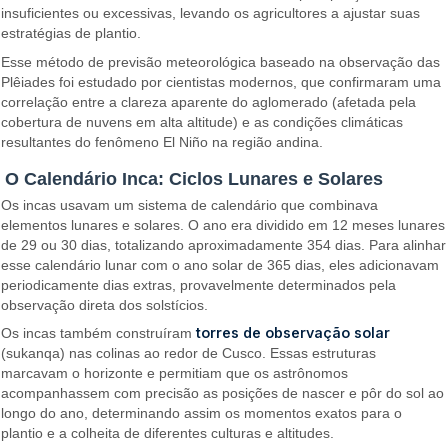
insuficientes ou excessivas, levando os agricultores a ajustar suas
estratégias de plantio.
Esse método de previsão meteorológica baseado na observação das
Plêiades foi estudado por cientistas modernos, que confirmaram uma
correlação entre a clareza aparente do aglomerado (afetada pela
cobertura de nuvens em alta altitude) e as condições climáticas
resultantes do fenômeno El Niño na região andina.
O Calendário Inca: Ciclos Lunares e Solares
Os incas usavam um sistema de calendário que combinava
elementos lunares e solares. O ano era dividido em 12 meses lunares
de 29 ou 30 dias, totalizando aproximadamente 354 dias. Para alinhar
esse calendário lunar com o ano solar de 365 dias, eles adicionavam
periodicamente dias extras, provavelmente determinados pela
observação direta dos solstícios.
torres de observação solar
Os incas também construíram
(sukanqa) nas colinas ao redor de Cusco. Essas estruturas
marcavam o horizonte e permitiam que os astrônomos
acompanhassem com precisão as posições de nascer e pôr do sol ao
longo do ano, determinando assim os momentos exatos para o
plantio e a colheita de diferentes culturas e altitudes.