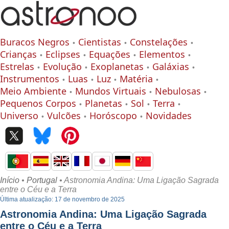
Buracos Negros
Cientistas
Constelações
Crianças
Eclipses
Equações
Elementos
Estrelas
Evolução
Exoplanetas
Galáxias
Instrumentos
Luas
Luz
Matéria
Meio Ambiente
Mundos Virtuais
Nebulosas
Pequenos Corpos
Planetas
Sol
Terra
Universo
Vulcões
Horóscopo
Novidades
Início
•
Portugal
• Astronomia Andina: Uma Ligação Sagrada
entre o Céu e a Terra
Última atualização: 17 de novembro de 2025
Astronomia Andina: Uma Ligação Sagrada
entre o Céu e a Terra