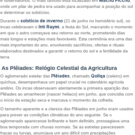
Machu Picchu
e observatórios. O mais famoso está localizado em
,
onde um pilar de pedra era usado para acompanhar a posição do sol
e determinar os solstícios.
solstício de inverno
Durante o
(21 de junho no hemisfério sul), os
Inti Raymi
incas celebravam o
, a festa do Sol, marcando o momento
em que o astro começava seu retorno ao norte, prometendo dias
mais longos e estações mais favoráveis. Esta cerimônia era uma das
mais importantes do ano, envolvendo sacrifícios, ofertas e rituais
elaborados destinados a garantir o retorno do sol e a fertilidade da
terra.
As Plêiades: Relógio Celestial da Agricultura
Plêiades
Qollqa
O aglomerado estelar das
, chamado
(celeiro) em
quíchua, desempenhava um papel crucial no calendário agrícola
andino. Os incas observavam atentamente a primeira aparição das
Plêiades ao amanhecer (nascer heliaco) em junho, que coincidia com
o início da estação seca e marcava o momento da colheita.
O tamanho aparente e a clareza das Plêiades em junho eram usados
para prever as condições climáticas do ano seguinte. Se o
aglomerado aparecesse brilhante e bem definido, pressagiava uma
boa temporada com chuvas normais. Se as estrelas parecessem
fracas ou turvas, anunciava um ano difícil com precipitações