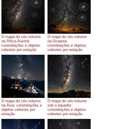
O mapa do céu noturno
O mapa do céu noturno
na África Austral:
na Oceania:
constelações e objetos
constelações e objetos
celestes por estação
celestes por estação
O mapa do céu noturno
O mapa do céu noturno
na Ásia: constelações e
sob o equador:
objetos celestes por
constelações e objetos
estação
celestes por estação