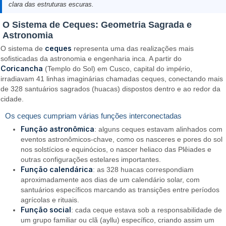
clara das estruturas escuras.
O Sistema de Ceques: Geometria Sagrada e
Astronomia
ceques
O sistema de
representa uma das realizações mais
sofisticadas da astronomia e engenharia inca. A partir do
Coricancha
(Templo do Sol) em Cusco, capital do império,
irradiavam 41 linhas imaginárias chamadas ceques, conectando mais
de 328 santuários sagrados (huacas) dispostos dentro e ao redor da
cidade.
Os ceques cumpriam várias funções interconectadas
Função astronômica
: alguns ceques estavam alinhados com
eventos astronômicos-chave, como os nasceres e pores do sol
nos solstícios e equinócios, o nascer heliaco das Plêiades e
outras configurações estelares importantes.
Função calendárica
: as 328 huacas correspondiam
aproximadamente aos dias de um calendário solar, com
santuários específicos marcando as transições entre períodos
agrícolas e rituais.
Função social
: cada ceque estava sob a responsabilidade de
um grupo familiar ou clã (ayllu) específico, criando assim um