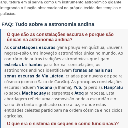
arquitetura em si servia como um instrumento astronômico gigante,
integrando a função observacional no próprio tecido dos templos e
palácios.
FAQ: Tudo sobre a astronomia andina
O que são as constelações escuras e porque são
únicas na astronomia andina?
As
(yana phuyu em quíchua, «nuvens
constelações escuras
negras») são uma inovação astronómica única no mundo. Ao
contrário de outras tradições astronómicas que ligam
para formar constelações, os
estrelas brilhantes
astrónomos andinos identificavam
formas animais nas
, criadas por nuvens de poeira
zonas escuras da Via Láctea
cósmica (como o Saco de Carvão). As principais constelações
escuras incluem
(a lhama),
(a perdiz),
Yacana
Yutu
Hanp'atu
(o sapo),
(a serpente) e
(a raposa). Esta
Machacuay
Atoq
abordagem reflete uma cosmovisão onde a escuridão e o
vazio têm tanto significado como a luz, e onde estas
entidades celestes participam na ordem cósmica e nos ciclos
agrícolas.
O que era o sistema de ceques e como funcionava?