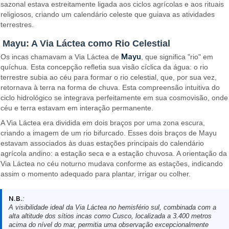
sazonal estava estreitamente ligada aos ciclos agrícolas e aos rituais
religiosos, criando um calendário celeste que guiava as atividades
terrestres.
Mayu: A Via Láctea como Rio Celestial
Mayu
Os incas chamavam a Via Láctea de
, que significa "rio" em
quíchua. Esta concepção refletia sua visão cíclica da água: o rio
terrestre subia ao céu para formar o rio celestial, que, por sua vez,
retornava à terra na forma de chuva. Esta compreensão intuitiva do
ciclo hidrológico se integrava perfeitamente em sua cosmovisão, onde
céu e terra estavam em interação permanente.
A Via Láctea era dividida em dois braços por uma zona escura,
criando a imagem de um rio bifurcado. Esses dois braços de Mayu
estavam associados às duas estações principais do calendário
agrícola andino: a estação seca e a estação chuvosa. A orientação da
Via Láctea no céu noturno mudava conforme as estações, indicando
assim o momento adequado para plantar, irrigar ou colher.
N.B.
:
A visibilidade ideal da Via Láctea no hemisfério sul, combinada com a
alta altitude dos sítios incas como Cusco, localizada a 3.400 metros
acima do nível do mar, permitia uma observação excepcionalmente