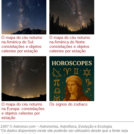
O mapa do céu noturno
O mapa do céu noturno
na América do Sul:
na América do Norte:
constelações e objetos
constelações e objetos
celestes por estação
celestes por estação
O mapa do céu noturno
Os signos do zodíaco
na Europa: constelações
e objetos celestes por
estação
1997 © Astronoo.com
− Astronomia, Astrofísica, Evolução e Ecologia.
“Os dados disponíveis neste site poderão ser utilizados desde que a fonte seja