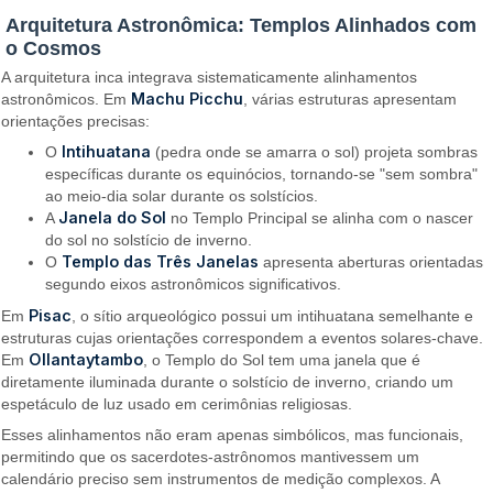
Arquitetura Astronômica: Templos Alinhados com
o Cosmos
A arquitetura inca integrava sistematicamente alinhamentos
Machu Picchu
astronômicos. Em
, várias estruturas apresentam
orientações precisas:
Intihuatana
O
(pedra onde se amarra o sol) projeta sombras
específicas durante os equinócios, tornando-se "sem sombra"
ao meio-dia solar durante os solstícios.
Janela do Sol
A
no Templo Principal se alinha com o nascer
do sol no solstício de inverno.
Templo das Três Janelas
O
apresenta aberturas orientadas
segundo eixos astronômicos significativos.
Pisac
Em
, o sítio arqueológico possui um intihuatana semelhante e
estruturas cujas orientações correspondem a eventos solares-chave.
Ollantaytambo
Em
, o Templo do Sol tem uma janela que é
diretamente iluminada durante o solstício de inverno, criando um
espetáculo de luz usado em cerimônias religiosas.
Esses alinhamentos não eram apenas simbólicos, mas funcionais,
permitindo que os sacerdotes-astrônomos mantivessem um
calendário preciso sem instrumentos de medição complexos. A