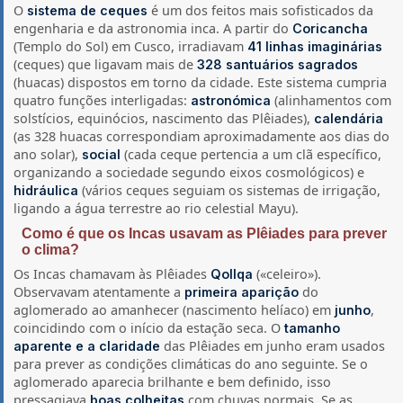
O
é um dos feitos mais sofisticados da
sistema de ceques
engenharia e da astronomia inca. A partir do
Coricancha
(Templo do Sol) em Cusco, irradiavam
41 linhas imaginárias
(ceques) que ligavam mais de
328 santuários sagrados
(huacas) dispostos em torno da cidade. Este sistema cumpria
quatro funções interligadas:
(alinhamentos com
astronómica
solstícios, equinócios, nascimento das Plêiades),
calendária
(as 328 huacas correspondiam aproximadamente aos dias do
ano solar),
(cada ceque pertencia a um clã específico,
social
organizando a sociedade segundo eixos cosmológicos) e
(vários ceques seguiam os sistemas de irrigação,
hidráulica
ligando a água terrestre ao rio celestial Mayu).
Como é que os Incas usavam as Plêiades para prever
o clima?
Os Incas chamavam às Plêiades
(«celeiro»).
Qollqa
Observavam atentamente a
do
primeira aparição
aglomerado ao amanhecer (nascimento helíaco) em
,
junho
coincidindo com o início da estação seca. O
tamanho
das Plêiades em junho eram usados
aparente e a claridade
para prever as condições climáticas do ano seguinte. Se o
aglomerado aparecia brilhante e bem definido, isso
pressagiava
com chuvas normais. Se as
boas colheitas