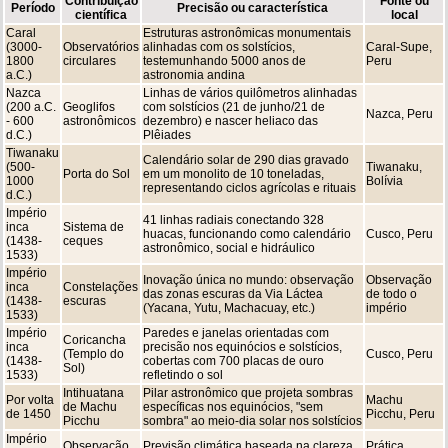
Contribuição
Fonte ou
Período
Precisão ou característica
científica
local
Caral
Estruturas astronômicas monumentais
(3000-
Observatórios
alinhadas com os solstícios,
Caral-Supe,
1800
circulares
testemunhando 5000 anos de
Peru
a.C.)
astronomia andina
Nazca
Linhas de vários quilômetros alinhadas
(200 a.C.
Geoglifos
com solstícios (21 de junho/21 de
Nazca, Peru
- 600
astronômicos
dezembro) e nascer heliaco das
d.C.)
Plêiades
Tiwanaku
Calendário solar de 290 dias gravado
(500-
Tiwanaku,
Porta do Sol
em um monolito de 10 toneladas,
1000
Bolívia
representando ciclos agrícolas e rituais
d.C.)
Império
41 linhas radiais conectando 328
inca
Sistema de
huacas, funcionando como calendário
Cusco, Peru
(1438-
ceques
astronômico, social e hidráulico
1533)
Império
Inovação única no mundo: observação
Observação
inca
Constelações
das zonas escuras da Via Láctea
de todo o
(1438-
escuras
(Yacana, Yutu, Machacuay, etc.)
império
1533)
Império
Paredes e janelas orientadas com
Coricancha
inca
precisão nos equinócios e solstícios,
(Templo do
Cusco, Peru
(1438-
cobertas com 700 placas de ouro
Sol)
1533)
refletindo o sol
Intihuatana
Pilar astronômico que projeta sombras
Por volta
Machu
de Machu
específicas nos equinócios, "sem
de 1450
Picchu, Peru
Picchu
sombra" ao meio-dia solar nos solstícios
Império
Observação
Previsão climática baseada na clareza
Prática