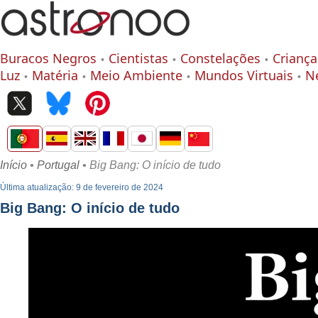
Buracos Negros
Cientistas
Constelações
Criança
Luz
Matéria
Meio Ambiente
Mundos Virtuais
N
Início
•
Portugal
• Big Bang: O início de tudo
Última atualização: 9 de fevereiro de 2024
Big Bang: O início de tudo