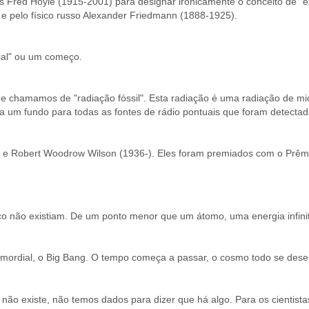
lês Fred Hoyle (1915-2001) para designar ironicamente o conceito de "
e pelo físico russo Alexander Friedmann (1888-1925).
cial" ou um começo.
e chamamos de "radiação fóssil". Esta radiação é uma radiação de mi
um fundo para todas as fontes de rádio pontuais que foram detectada
) e Robert Woodrow Wilson (1936-). Eles foram premiados com o Prêm
ço não existiam. De um ponto menor que um átomo, uma energia infinit
imordial, o Big Bang. O tempo começa a passar, o cosmo todo se dese
ão existe, não temos dados para dizer que há algo. Para os cientista