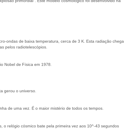
explosão primordial". Este modelo cosmológico foi desenvolvido na
cro-ondas de baixa temperatura, cerca de 3 K. Esta radiação chega
s pelos radiotelescópios.
io Nobel de Física em 1978.
a gerou o universo.
nha de uma vez. É o maior mistério de todos os tempos.
s, o relógio cósmico bate pela primeira vez aos 10^-43 segundos