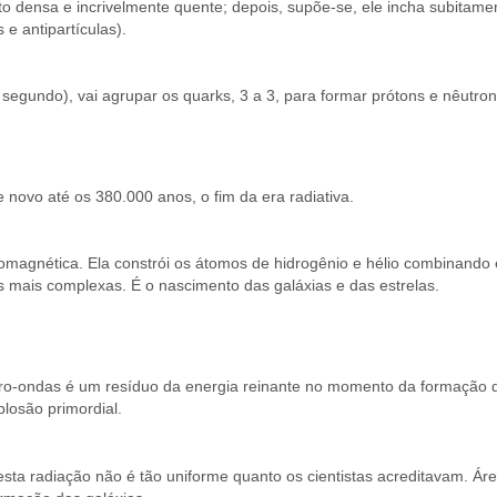
o densa e incrivelmente quente; depois, supõe-se, ele incha subitame
e antipartículas).
egundo), vai agrupar os quarks, 3 a 3, para formar prótons e nêutrons 
novo até os 380.000 anos, o fim da era radiativa.
romagnética. Ela constrói os átomos de hidrogênio e hélio combinand
as mais complexas. É o nascimento das galáxias e das estrelas.
cro-ondas é um resíduo da energia reinante no momento da formação d
losão primordial.
a radiação não é tão uniforme quanto os cientistas acreditavam. Áre