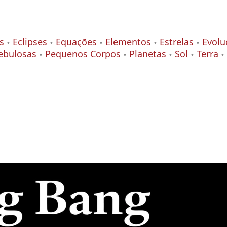
s
Eclipses
Equações
Elementos
Estrelas
Evolu
ebulosas
Pequenos Corpos
Planetas
Sol
Terra