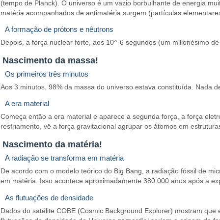
(tempo de Planck). O universo é um vazio borbulhante de energia muit
matéria acompanhados de antimatéria surgem (partículas elementares 
A formação de prótons e nêutrons
Depois, a força nuclear forte, aos 10^-6 segundos (um milionésimo de s
Nascimento da massa!
Os primeiros três minutos
Aos 3 minutos, 98% da massa do universo estava constituída. Nada de 
A era material
Começa então a era material e aparece a segunda força, a força elet
resfriamento, vê a força gravitacional agrupar os átomos em estrutur
Nascimento da matéria!
A radiação se transforma em matéria
De acordo com o modelo teórico do Big Bang, a radiação fóssil de mi
em matéria. Isso acontece aproximadamente 380.000 anos após a exp
As flutuações de densidade
Dados do satélite COBE (Cosmic Background Explorer) mostram que est