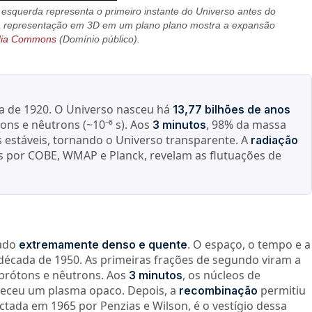
squerda representa o primeiro instante do Universo antes do
sta representação em 3D em um plano plano mostra a expansão
dia Commons
(Domínio público).
da de 1920. O Universo nasceu há
13,77 bilhões de anos
ons e nêutrons (~10⁻⁶ s). Aos
, 98% da massa
3 minutos
estáveis, tornando o Universo transparente. A
radiação
s por COBE, WMAP e Planck, revelam as flutuações de
tado
. O espaço, o tempo e a
extremamente denso e quente
década de 1950. As primeiras frações de segundo viram a
 prótons e nêutrons. Aos
, os núcleos de
3 minutos
neceu um plasma opaco. Depois, a
permitiu
recombinação
ctada em 1965 por Penzias e Wilson, é o vestígio dessa