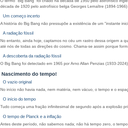
O termo "Big Bang" foi criado na década de 1950 pelo astrofísico ing
década de 1920 pelo astrofísico belga Georges Lemaître (1894-1966) 
Um começo incerto
A história do Big Bang não pressupõe a existência de um "instante ini
A radiação fóssil
No entanto, ainda hoje, captamos no céu um rastro dessa origem a qu
até nós de todas as direções do cosmo. Chama-se assim porque forma 
A descoberta da radiação fóssil
O Big Bang foi detectado em 1965 por Arno Allan Penzias (1933-2024
Nascimento do tempo!
O vazio original
No início não havia nada, nem matéria, nem vácuo, o tempo e o espa
O início do tempo
Tudo começa uma fração infinitesimal de segundo após a explosão pr
O tempo de Planck e a inflação
Antes deste período, não sabemos nada; não há tempo zero, o tempo n