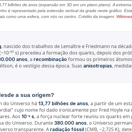
,77 bilhões de anos (expansão em 3D em um plano plano). A extrema e
nho é representado pela extensão vertical da grade neste gráfico. E
 mais como uma esfera, com nós no centro. Crédito da imagem:
Wikime
, nascido dos trabalhos de Lemaître e Friedmann na déca
g
(~10⁻³² s) precedeu a formação dos quarks, depois dos prót
, a
formou os primeiros átomos 
80.000 anos
recombinação
ilson, é o vestígio dessa época. Suas
, medida
anisotropias
desde a sua origem?
m do Universo há
, a partir de um es
13,77 bilhões de anos
dial" cujo nome foi dado ironicamente por Fred Hoyle na 
tares. Aos
, a força nuclear forte reuniu os quarks em
10⁻⁶ s
sa do Universo. Durante
, o Universo perma
380.000 anos
iverso transparente. A
(CMB, ~2,725 K), dete
radiação fóssil