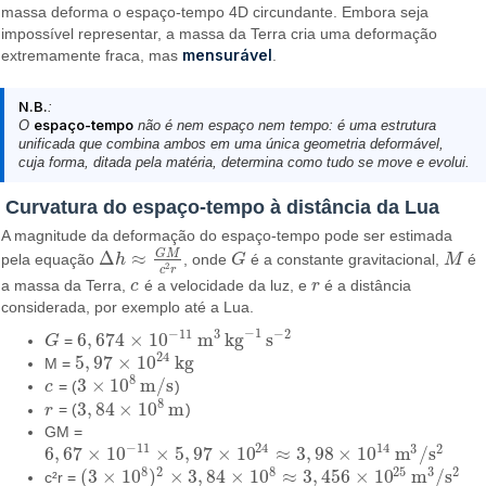
massa deforma o espaço-tempo 4D circundante. Embora seja
impossível representar, a massa da Terra cria uma deformação
mensurável
extremamente fraca, mas
.
N.B.
:
O
espaço-tempo
não é nem espaço nem tempo: é uma estrutura
unificada que combina ambos em uma única geometria deformável,
cuja forma, ditada pela matéria, determina como tudo se move e evolui.
Curvatura do espaço-tempo à distância da Lua
A magnitude da deformação do espaço-tempo pode ser estimada
G
M
Δ
≈
pela equação
h
, onde
G
é a constante gravitacional,
M
é
Δ
h
≈
G
M
c
2
r
G
M
2
c
r
a massa da Terra,
c
é a velocidade da luz, e
r
é a distância
c
r
considerada, por exemplo até a Lua.
−
1
−
11
3
−
2
6
,
674
×
10
m
kg
s
G
=
G
6
,
674
×
10
−
11
m
3
kg
−
1
s
−
2
24
5
,
97
×
10
kg
M =
5
,
97
×
10
24
kg
8
3
×
10
m/s
c
= (
)
c
3
×
10
8
m/s
8
3
,
84
×
10
m
r
= (
)
r
3
,
84
×
10
8
m
GM =
−
11
24
14
3
2
6
,
67
×
10
×
5
,
97
×
10
≈
3
,
98
×
10
m
/
s
6
,
67
×
10
−
11
×
5
,
97
×
10
24
≈
3
,
98
×
10
14
m
3
/
s
2
8
8
25
2
3
2
(
3
×
10
)
×
3
,
84
×
10
≈
3
,
456
×
10
m
/
s
c²r =
(
3
×
10
8
)
2
×
3
,
84
×
10
8
≈
3
,
456
×
10
25
m
3
/
s
2