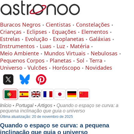
Buracos Negros
Cientistas
Constelações
Crianças
Eclipses
Equações
Elementos
Estrelas
Evolução
Exoplanetas
Galáxias
Instrumentos
Luas
Luz
Matéria
Meio Ambiente
Mundos Virtuais
Nebulosas
Pequenos Corpos
Planetas
Sol
Terra
Universo
Vulcões
Horóscopo
Novidades
Início
•
Portugal
•
Artigos
• Quando o espaço se curva: a
pequena inclinação que guia o universo
Última atualização: 20 de novembro de 2025
Quando o espaço se curva: a pequena
inclinação que guia o universo