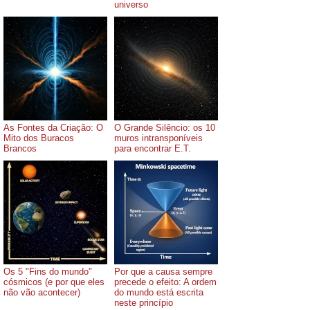
universo
As Fontes da Criação: O
O Grande Silêncio: os 10
Mito dos Buracos
muros intransponíveis
Brancos
para encontrar E.T.
Os 5 "Fins do mundo"
Por que a causa sempre
cósmicos (e por que eles
precede o efeito: A ordem
não vão acontecer)
do mundo está escrita
neste princípio