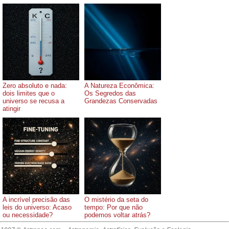
Zero absoluto e nada:
A Natureza Econômica:
dois limites que o
Os Segredos das
universo se recusa a
Grandezas Conservadas
atingir
A incrível precisão das
O mistério da seta do
leis do universo: Acaso
tempo: Por que não
ou necessidade?
podemos voltar atrás?