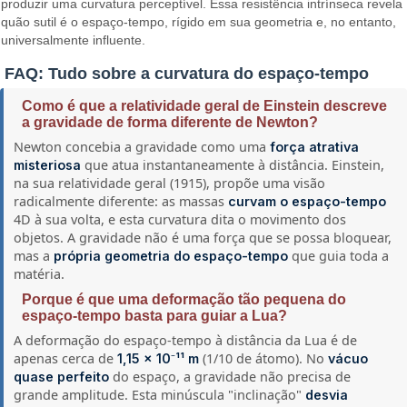
produzir uma curvatura perceptível. Essa resistência intrínseca revela
quão sutil é o espaço-tempo, rígido em sua geometria e, no entanto,
universalmente influente.
FAQ: Tudo sobre a curvatura do espaço-tempo
Como é que a relatividade geral de Einstein descreve
a gravidade de forma diferente de Newton?
Newton concebia a gravidade como uma
força atrativa
que atua instantaneamente à distância. Einstein,
misteriosa
na sua relatividade geral (1915), propõe uma visão
radicalmente diferente: as massas
curvam o espaço-tempo
4D à sua volta, e esta curvatura dita o movimento dos
objetos. A gravidade não é uma força que se possa bloquear,
mas a
que guia toda a
própria geometria do espaço-tempo
matéria.
Porque é que uma deformação tão pequena do
espaço-tempo basta para guiar a Lua?
A deformação do espaço-tempo à distância da Lua é de
apenas cerca de
(1/10 de átomo). No
1,15 × 10⁻¹¹ m
vácuo
do espaço, a gravidade não precisa de
quase perfeito
grande amplitude. Esta minúscula "inclinação"
desvia