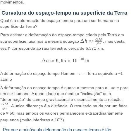
movimentos.
Curvatura do espaço-tempo na superfície da Terra
Qual é a deformação do espaço-tempo para um ser humano na
superfície da Terra?
Para estimar a deformação do espaço-tempo criada pela Terra em
G
M
Δ
≈
sua superfície, usamos a mesma equação
h
, mas desta
Δ
h
≈
G
M
c
2
r
2
c
r
vez
r
corresponde ao raio terrestre, cerca de 6.371 km.
r
−
10
Δ
≈
6
,
95
×
10
m
h
Δ
h
≈
6
,
95
×
10
−
10
m
A deformação do espaço-tempo Homem → ← Terra equivale a ~1
átomo
A deformação do espaço-tempo é quase a mesma para a Lua e para
um ser humano. A quantidade que mede a "inclinação" ou a
"deformação" do campo gravitacional é essencialmente a relação:
G
M
. A única diferença é a distância. O resultado muda por um fator
G
M
c
2
r
2
c
r
de ≈ 60, mas ambos os valores permanecem extraordinariamente
-8
pequenos (muito inferiores a 10
).
Por que a minúscula deformação do espaço-tempo é tão