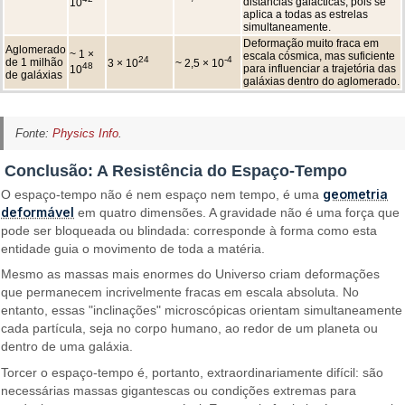
distâncias galácticas, pois se
10
aplica a todas as estrelas
simultaneamente.
Deformação muito fraca em
Aglomerado
~ 1 ×
escala cósmica, mas suficiente
24
-4
de 1 milhão
3 × 10
~ 2,5 × 10
48
para influenciar a trajetória das
10
de galáxias
galáxias dentro do aglomerado.
Fonte:
Physics Info
.
Conclusão: A Resistência do Espaço-Tempo
geometria
O espaço-tempo não é nem espaço nem tempo, é uma
deformável
em quatro dimensões. A gravidade não é uma força que
pode ser bloqueada ou blindada: corresponde à forma como esta
entidade guia o movimento de toda a matéria.
Mesmo as massas mais enormes do Universo criam deformações
que permanecem incrivelmente fracas em escala absoluta. No
entanto, essas "inclinações" microscópicas orientam simultaneamente
cada partícula, seja no corpo humano, ao redor de um planeta ou
dentro de uma galáxia.
Torcer o espaço-tempo é, portanto, extraordinariamente difícil: são
necessárias massas gigantescas ou condições extremas para