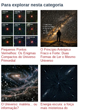
Para explorar nesta categoria
Pequenos Pontos
O Princípio Antrópico
Vermelhos: Os Enigmas
Fraco e Forte: Duas
Compactos do Universo
Formas de Ler o Mesmo
Primordial
Universo
O Universo: matéria... ou
Energia escura: a força
informação?
mais misteriosa do