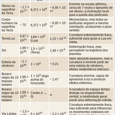
Enorme na escala atômica,
Átomo na
-
~ 1,7 ×
~ 6,95 × 10
cerca de 7 vezes o tamanho de
6
superfície
6,371 × 10
-27
10
um átomo; a inclinação local
10
da Terra
guia a queda das partículas.
Corpo
Microscópica, mas todas as
-
humano na
~ 6,95 × 10
partículas seguem a mesma
6
~ 70
6,371 × 10
superfície
10
orientação, produzindo o peso
da Terra
sentido.
Curvatura extremamente fraca,
5,97 ×
8
3,84 × 10
-11
Terra/Lua
suficiente para guiar a Lua em
1,15 × 10
24
10
(Lua)
órbita.
Deformação fraca, mas
1,99 ×
11
1,5 × 10
-6
Sol
perceptível na trajetória dos
1,48 × 10
30
10
(Terra)
planetas.
Valor absoluto pequeno, mas a
~ 2 ×
Estrela de
curvatura é enorme perto de
4
~ 0,21
1 × 10
30
nêutrons
uma estrela de nêutrons,
10
efeitos relativísticos intensos.
Buraco
4
Curvatura enorme, capaz de
1 × 10
(logo
1,99 ×
negro de 10
~ 1,47
aprisionar a luz e produzir
acima do
31
massas
10
efeitos extremos.
horizonte)
solares
Buraco
A curvatura do espaço-tempo
1,99 ×
negro de 10
Centro (r →
diverge na singularidade
∞
31
massas
0)
central; a relatividade geral
10
solares
prevê uma deformação infinita.
Curvatura extremamente fraca,
mas suficiente para influenciar
~ 1,5 ×
os movimentos estelares em
20
-6
Via Láctea
5 × 10
~ 2,2 × 10
42