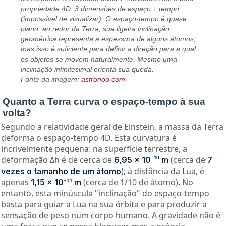
propriedade 4D: 3 dimensões de espaço + tempo
(impossível de visualizar). O espaço-tempo é quase
plano; ao redor da Terra, sua ligeira inclinação
geométrica representa a espessura de alguns átomos,
mas isso é suficiente para definir a direção para a qual
os objetos se movem naturalmente. Mesmo uma
inclinação infinitesimal orienta sua queda.
Fonte da imagem:
astronoo.com
Quanto a Terra curva o espaço-tempo à sua
volta?
Segundo a relatividade geral de Einstein, a massa da Terra
deforma o espaço-tempo 4D. Esta curvatura é
incrivelmente pequena: na superfície terrestre, a
deformação Δh é de cerca de
(cerca de
6,95 × 10⁻¹⁰ m
7
); à distância da Lua, é
vezes o tamanho de um átomo
apenas
(cerca de 1/10 de átomo). No
1,15 × 10⁻¹¹ m
entanto, esta minúscula "inclinação" do espaço-tempo
basta para guiar a Lua na sua órbita e para produzir a
sensação de peso num corpo humano. A gravidade não é