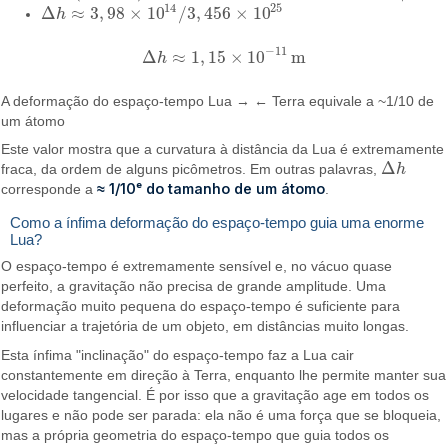
14
25
Δ
≈
3
,
98
×
10
/
3
,
456
×
10
h
Δ
h
≈
3
,
98
×
10
14
/
3
,
456
×
10
25
−
11
Δ
≈
1
,
15
×
10
m
h
Δ
h
≈
1
,
15
×
10
−
11
m
A deformação do espaço-tempo Lua → ← Terra equivale a ~1/10 de
um átomo
Este valor mostra que a curvatura à distância da Lua é extremamente
Δ
fraca, da ordem de alguns picômetros. Em outras palavras,
h
Δ
h
≈ 1/10ᵉ do tamanho de um átomo
corresponde a
.
Como a ínfima deformação do espaço-tempo guia uma enorme
Lua?
O espaço-tempo é extremamente sensível e, no vácuo quase
perfeito, a gravitação não precisa de grande amplitude. Uma
deformação muito pequena do espaço-tempo é suficiente para
influenciar a trajetória de um objeto, em distâncias muito longas.
Esta ínfima "inclinação" do espaço-tempo faz a Lua cair
constantemente em direção à Terra, enquanto lhe permite manter sua
velocidade tangencial. É por isso que a gravitação age em todos os
lugares e não pode ser parada: ela não é uma força que se bloqueia,
mas a própria geometria do espaço-tempo que guia todos os