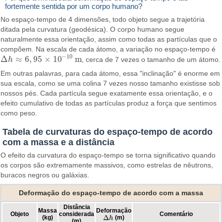
fortemente sentida por um corpo humano?
No espaço-tempo de 4 dimensões, todo objeto segue a trajetória
ditada pela curvatura (geodésica). O corpo humano segue
naturalmente essa orientação, assim como todas as partículas que o
compõem. Na escala de cada átomo, a variação no espaço-tempo é
−
10
Δ
≈
6
,
95
×
10
m
h
, cerca de 7 vezes o tamanho de um átomo.
Δ
h
≈
6
,
95
×
10
−
10
m
Em outras palavras, para cada átomo, essa "inclinação" é enorme em
sua escala, como se uma colina 7 vezes nosso tamanho existisse sob
nossos pés. Cada partícula segue exatamente essa orientação, e o
efeito cumulativo de todas as partículas produz a força que sentimos
como peso.
Tabela de curvaturas do espaço-tempo de acordo
com a massa e a distância
O efeito da curvatura do espaço-tempo se torna significativo quando
os corpos são extremamente massivos, como estrelas de nêutrons,
buracos negros ou galáxias.
Deformação do espaço-tempo de acordo com a massa
Distância
Massa
Deformação
Objeto
considerada
Comentário
Δ
(kg)
(m)
Δ
h
h
(m)