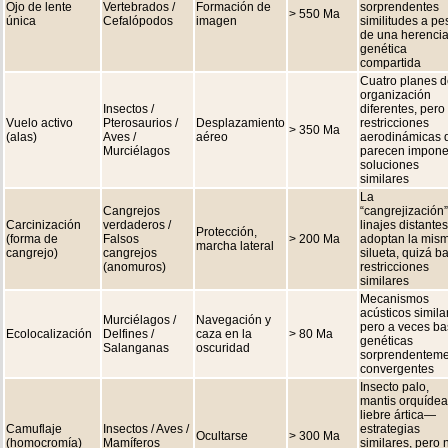
Ojo de lente
Vertebrados /
Formación de
sorprendentes
> 550 Ma
única
Cefalópodos
imagen
similitudes a pe
de una herenci
genética
compartida
Cuatro planes 
organización
Insectos /
diferentes, pero
Vuelo activo
Pterosaurios /
Desplazamiento
restricciones
> 350 Ma
(alas)
Aves /
aéreo
aerodinámicas 
Murciélagos
parecen impone
soluciones
similares
La
Cangrejos
“cangrejización”
Carcinización
verdaderos /
linajes distantes
Protección,
(forma de
Falsos
> 200 Ma
adoptan la mis
marcha lateral
cangrejo)
cangrejos
silueta, quizá b
(anomuros)
restricciones
similares
Mecanismos
acústicos simila
Murciélagos /
Navegación y
pero a veces b
Ecolocalización
Delfines /
caza en la
> 80 Ma
genéticas
Salanganas
oscuridad
sorprendentem
convergentes
Insecto palo,
mantis orquídea
liebre ártica—
Camuflaje
Insectos / Aves /
estrategias
Ocultarse
> 300 Ma
(homocromía)
Mamíferos
similares, pero 