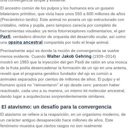
El ancestro común de los pulpos y los humanos era un gusano
bilateriano primitivo, que vivía hace unos 550 a 600 millones de años
(Precámbrico tardío). Este animal no poseía un ojo estructurado con
cristalino, retina y pupila, pero tampoco carecía por completo de
herramientas visuales: ya tenía fotorreceptores rudimentarios, el gen
Pax6
, verdadero director de orquesta del desarrollo ocular, así como
opsina ancestral
una
compartida por todo el linaje animal.
Precisamente aquí es donde la noción de convergencia se vuelve
Walter Jakob Gehring
menos evidente. Cuando
(1939–2014)
mostró en 1983 que la inyección del gen Pax6 de ratón en una mosca
de la fruta podía desencadenar la formación de un ojo en una antena,
reveló que el programa genético fundador del ojo es común a
animales separados por cientos de millones de años. El pulpo y el
humano quizá no “reinventaron” el ojo desde cero: parecen haber
reactivado, cada uno a su manera, un mismo kit molecular ancestral,
dando lugar a arquitecturas sorprendentemente similares.
El atavismo: un desafío para la convergencia
El atavismo se refiere a la reaparición, en un organismo moderno, de
un carácter antiguo desaparecido hace millones de años. Este
fenómeno muestra que ciertos rasgos no son realmente