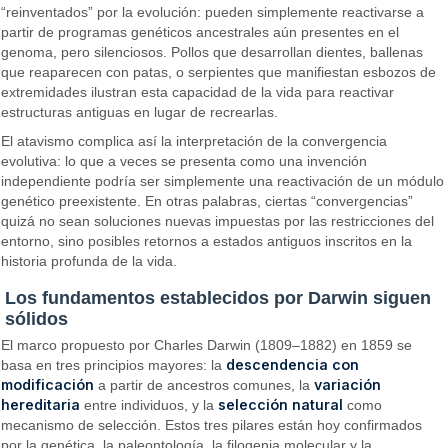
“reinventados” por la evolución: pueden simplemente reactivarse a
partir de programas genéticos ancestrales aún presentes en el
genoma, pero silenciosos. Pollos que desarrollan dientes, ballenas
que reaparecen con patas, o serpientes que manifiestan esbozos de
extremidades ilustran esta capacidad de la vida para reactivar
estructuras antiguas en lugar de recrearlas.
El atavismo complica así la interpretación de la convergencia
evolutiva: lo que a veces se presenta como una invención
independiente podría ser simplemente una reactivación de un módulo
genético preexistente. En otras palabras, ciertas “convergencias”
quizá no sean soluciones nuevas impuestas por las restricciones del
entorno, sino posibles retornos a estados antiguos inscritos en la
historia profunda de la vida.
Los fundamentos establecidos por Darwin siguen
sólidos
El marco propuesto por Charles Darwin (1809–1882) en 1859 se
descendencia con
basa en tres principios mayores: la
modificación
variación
a partir de ancestros comunes, la
hereditaria
selección natural
entre individuos, y la
como
mecanismo de selección. Estos tres pilares están hoy confirmados
por la genética, la paleontología, la filogenia molecular y la