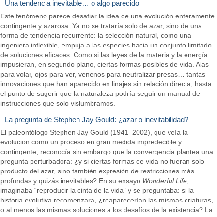
Una tendencia inevitable… o algo parecido
Este fenómeno parece desafiar la idea de una evolución enteramente
contingente y azarosa. Ya no se trataría solo de azar, sino de una
forma de tendencia recurrente: la selección natural, como una
ingeniera inflexible, empuja a las especies hacia un conjunto limitado
de soluciones eficaces. Como si las leyes de la materia y la energía
impusieran, en segundo plano, ciertas formas posibles de vida. Alas
para volar, ojos para ver, venenos para neutralizar presas… tantas
innovaciones que han aparecido en linajes sin relación directa, hasta
el punto de sugerir que la naturaleza podría seguir un manual de
instrucciones que solo vislumbramos.
La pregunta de Stephen Jay Gould: ¿azar o inevitabilidad?
El paleontólogo Stephen Jay Gould (1941–2002), que veía la
evolución como un proceso en gran medida impredecible y
contingente, reconocía sin embargo que la convergencia plantea una
pregunta perturbadora: ¿y si ciertas formas de vida no fueran solo
producto del azar, sino también expresión de restricciones más
profundas y quizás inevitables? En su ensayo
Wonderful Life
,
imaginaba “reproducir la cinta de la vida” y se preguntaba: si la
historia evolutiva recomenzara, ¿reaparecerían las mismas criaturas,
o al menos las mismas soluciones a los desafíos de la existencia? La