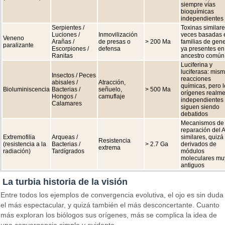
siempre vías
bioquímicas
independientes
Serpientes /
Toxinas similare
Luciones /
Inmovilización
veces basadas 
Veneno
Arañas /
de presas o
> 200 Ma
familias de gen
paralizante
Escorpiones /
defensa
ya presentes en
Ranitas
ancestro común
Luciferina y
luciferasa: mis
Insectos / Peces
reacciones
abisales /
Atracción,
químicas, pero l
Bioluminiscencia
Bacterias /
señuelo,
> 500 Ma
orígenes realm
Hongos /
camuflaje
independientes
Calamares
siguen siendo
debatidos
Mecanismos de
reparación del
Extremofilia
Arqueas /
similares, quizá
Resistencia
(resistencia a la
Bacterias /
> 2.7 Ga
derivados de
extrema
radiación)
Tardígrados
módulos
moleculares mu
antiguos
La turbia historia de la visión
Entre todos los ejemplos de convergencia evolutiva, el ojo es sin duda
el más espectacular, y quizá también el más desconcertante. Cuanto
más exploran los biólogos sus orígenes, más se complica la idea de
una convergencia simple y evidente.