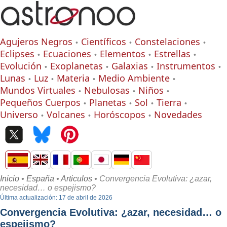
Agujeros Negros
Científicos
Constelaciones
Eclipses
Ecuaciones
Elementos
Estrellas
Evolución
Exoplanetas
Galaxias
Instrumentos
Lunas
Luz
Materia
Medio Ambiente
Mundos Virtuales
Nebulosas
Niños
Pequeños Cuerpos
Planetas
Sol
Tierra
Universo
Volcanes
Horóscopos
Novedades
Inicio
•
España
•
Articulos
• Convergencia Evolutiva: ¿azar,
necesidad… o espejismo?
Última actualización: 17 de abril de 2026
Convergencia Evolutiva: ¿azar, necesidad… o
espejismo?