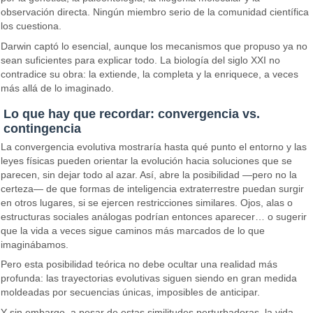
observación directa. Ningún miembro serio de la comunidad científica
los cuestiona.
Darwin captó lo esencial, aunque los mecanismos que propuso ya no
sean suficientes para explicar todo. La biología del siglo XXI no
contradice su obra: la extiende, la completa y la enriquece, a veces
más allá de lo imaginado.
Lo que hay que recordar: convergencia vs.
contingencia
La convergencia evolutiva mostraría hasta qué punto el entorno y las
leyes físicas pueden orientar la evolución hacia soluciones que se
parecen, sin dejar todo al azar. Así, abre la posibilidad —pero no la
certeza— de que formas de inteligencia extraterrestre puedan surgir
en otros lugares, si se ejercen restricciones similares. Ojos, alas o
estructuras sociales análogas podrían entonces aparecer… o sugerir
que la vida a veces sigue caminos más marcados de lo que
imaginábamos.
Pero esta posibilidad teórica no debe ocultar una realidad más
profunda: las trayectorias evolutivas siguen siendo en gran medida
moldeadas por secuencias únicas, imposibles de anticipar.
Y sin embargo, a pesar de estas similitudes perturbadoras, la vida