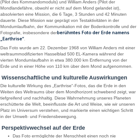
(Pilot des Kommandomoduls) und William Anders (Pilot der
Mondlandefähre, obwohl er nicht auf dem Mond gelandet ist),
absolvierten eine Mission, die 6 Tage, 3 Stunden und 42 Minuten
dauerte. Diese Mission war geprägt von Testaktivitäten in der
Mondumlaufbahn, der Kommunikation mit der Bodenkontrolle und der
berühmtes Foto der Erde namens
Fotografie, insbesondere der
„Earthrise“
.
Das Foto wurde am 22. Dezember 1968 von William Anders mit einer
weltraummodifizierten Hasselblad 500 EL-Kamera während der
vierten Mondumlaufbahn in etwa 380.000 km Entfernung von der
Erde und in einer Höhe von 110 km über dem Mond aufgenommen.
Wissenschaftliche und kulturelle Auswirkungen
Die kulturelle Wirkung des „Earthrise“-Fotos, das die Erde in den
Weiten des Weltraums über dem Mondhorizont schwebend zeigt, war
tiefgreifend und nachhaltig. Diese Wahrnehmung unseres Planeten
erschütterte die Welt, beeinflusste die Art und Weise, wie wir unseren
Platz im Universum verstehen, und markierte einen wichtigen Schritt
in der Umwelt- und Friedensbewegung.
Perspektivwechsel auf der Erde
Das Foto ermöglichte der Menschheit einen noch nie