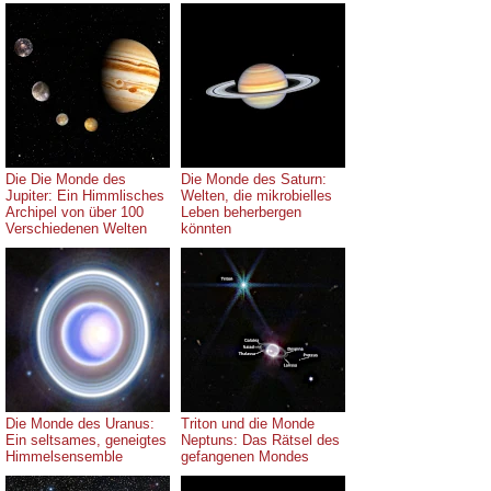
Die Die Monde des
Die Monde des Saturn:
Jupiter: Ein Himmlisches
Welten, die mikrobielles
Archipel von über 100
Leben beherbergen
Verschiedenen Welten
könnten
Die Monde des Uranus:
Triton und die Monde
Ein seltsames, geneigtes
Neptuns: Das Rätsel des
Himmelsensemble
gefangenen Mondes