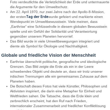
Foto verdeutlichte die Verletzlichkeit der Erde und untermauerte
die Argumente für den Umweltschutz.
Am 22. April 1970, nur zwei Jahre nach der Apollo-8-Mission,
Tag der Erde
der ersten
wurde gefeiert und markierte einen
Wendepunkt im Umweltbewusstsein. Viele meinen, dass
„Earthrise“ eine Schlüsselrolle in diesem globalen Bewusstsein
spielte und ein Gefühl der Solidarität und Verantwortung
gegenüber unserem Planeten hervorrief.
Das Bild wurde in viele Umweltbewegungen integriert und
diente als Symbol für Ökologie und Nachhaltigkeit.
Globale und friedliche Vision der Menschheit
Earthrise überschritt politische, geografische und ideologische
Grenzen. Das Bild zeigte die Erde als ein in der Leere
schwebendes Objekt und deutete an, dass wir trotz unserer
irdischen Trennungen alle ein gemeinsames Zuhause auf dem
Planeten haben.
Die Botschaft dieses Fotos hat viele Künstler, Philosophen und
Aktivisten inspiriert, die darin eine Metapher für Einheit und
Weltfrieden sahen. Die Tatsache, dass die Erde klein und
zerbrechlich erscheint, hat den Ruf nach Frieden,
internationaler Zusammenarbeit und friedlicher Konfliktlösung