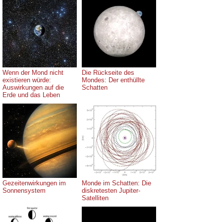
Wenn der Mond nicht
Die Rückseite des
existieren würde:
Mondes: Der enthüllte
Auswirkungen auf die
Schatten
Erde und das Leben
Gezeitenwirkungen im
Monde im Schatten: Die
Sonnensystem
diskretesten Jupiter-
Satelliten