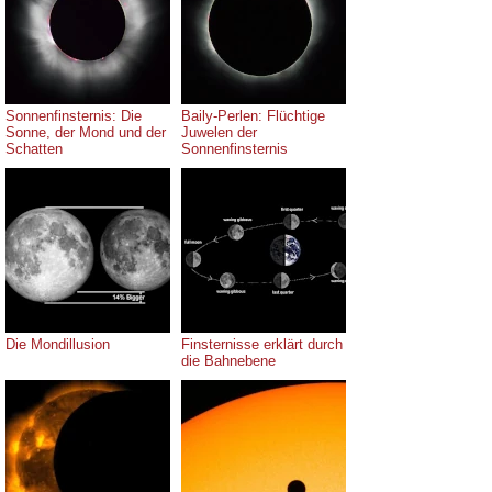
Sonnenfinsternis: Die
Baily-Perlen: Flüchtige
Sonne, der Mond und der
Juwelen der
Schatten
Sonnenfinsternis
Die Mondillusion
Finsternisse erklärt durch
die Bahnebene