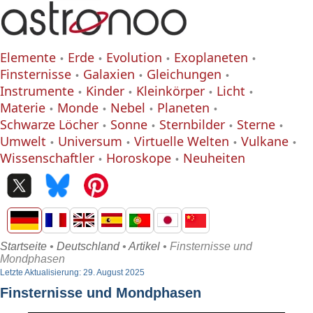
Elemente
Erde
Evolution
Exoplaneten
Finsternisse
Galaxien
Gleichungen
Instrumente
Kinder
Kleinkörper
Licht
Materie
Monde
Nebel
Planeten
Schwarze Löcher
Sonne
Sternbilder
Sterne
Umwelt
Universum
Virtuelle Welten
Vulkane
Wissenschaftler
Horoskope
Neuheiten
Startseite
•
Deutschland
•
Artikel
• Finsternisse und
Mondphasen
Letzte Aktualisierung: 29. August 2025
Finsternisse und Mondphasen