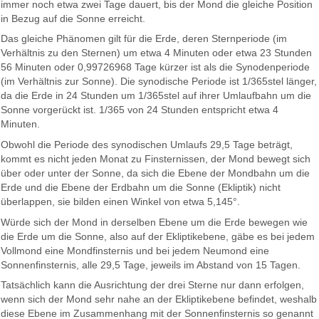
immer noch etwa zwei Tage dauert, bis der Mond die gleiche Position
in Bezug auf die Sonne erreicht.
Das gleiche Phänomen gilt für die Erde, deren Sternperiode (im
Verhältnis zu den Sternen) um etwa 4 Minuten oder etwa 23 Stunden
56 Minuten oder 0,99726968 Tage kürzer ist als die Synodenperiode
(im Verhältnis zur Sonne). Die synodische Periode ist 1/365stel länger,
da die Erde in 24 Stunden um 1/365stel auf ihrer Umlaufbahn um die
Sonne vorgerückt ist. 1/365 von 24 Stunden entspricht etwa 4
Minuten.
Obwohl die Periode des synodischen Umlaufs 29,5 Tage beträgt,
kommt es nicht jeden Monat zu Finsternissen, der Mond bewegt sich
über oder unter der Sonne, da sich die Ebene der Mondbahn um die
Erde und die Ebene der Erdbahn um die Sonne (Ekliptik) nicht
überlappen, sie bilden einen Winkel von etwa 5,145°.
Würde sich der Mond in derselben Ebene um die Erde bewegen wie
die Erde um die Sonne, also auf der Ekliptikebene, gäbe es bei jedem
Vollmond eine Mondfinsternis und bei jedem Neumond eine
Sonnenfinsternis, alle 29,5 Tage, jeweils im Abstand von 15 Tagen.
Tatsächlich kann die Ausrichtung der drei Sterne nur dann erfolgen,
wenn sich der Mond sehr nahe an der Ekliptikebene befindet, weshalb
diese Ebene im Zusammenhang mit der Sonnenfinsternis so genannt