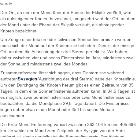
wurde.
Der Ort, an dem der Mond über der Ebene der Ekliptik verläuft, wird
als aufsteigender Knoten bezeichnet, umgekehrt wird der Ort, an dem
der Mond unter der Ebene der Ekliptik verläuft, als absteigender
Knoten bezeichnet.
Um Zeuge einer totalen oder teilweisen Sonnenfinsternis zu werden,
muss sich der Mond auf der Knotenlinie befinden. Dies ist der einzige
Ort, an dem die Ausrichtung der drei Sterne perfekt ist. Wir haben
daher zwischen vier und sechs Finsternisse im Jahr, mindestens zwei
der Sonne und mindestens zwei des Mondes.
Zusammenfassend lässt sich sagen, dass Finsternisse während
Syzygies
auftreten
(Ausrichtung der drei Sterne) nahe der Knotenlinie.
Um den Durchgang der Knoten herum gibt es einen Zeitraum von 35
Tagen, in dem eine Sonnenfinsternis auftreten kann. In 34,5 Tagen ist
es möglich, zwei Sonnenfinsternisse oder zwei Mondfinsternisse zu
beobachten, da die Mondphase 29,5 Tage dauert. Die Finsternisse
liegen daher etwa einen Monat oder fünf bis sechs Monate
auseinander.
Die Erde-Mond-Entfernung variiert zwischen 363.104 km und 405.696
km. Je weiter der Mond zum Zeitpunkt der Syzygie von der Erde
entfernt ist, desto partieller ist die Sonnenfinsternis. Der Abstand