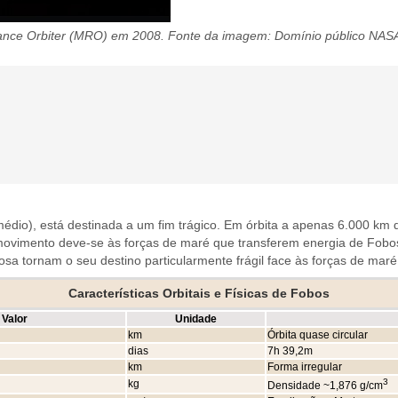
nce Orbiter (MRO) em 2008. Fonte da imagem: Domínio público NASA/J
édio), está destinada a um fim trágico. Em órbita a apenas 6.000 km 
 movimento deve-se às forças de maré que transferem energia de Fobo
a tornam o seu destino particularmente frágil face às forças de maré
Características Orbitais e Físicas de Fobos
Valor
Unidade
km
Órbita quase circular
dias
7h 39,2m
km
Forma irregular
3
kg
Densidade ~1,876 g/cm