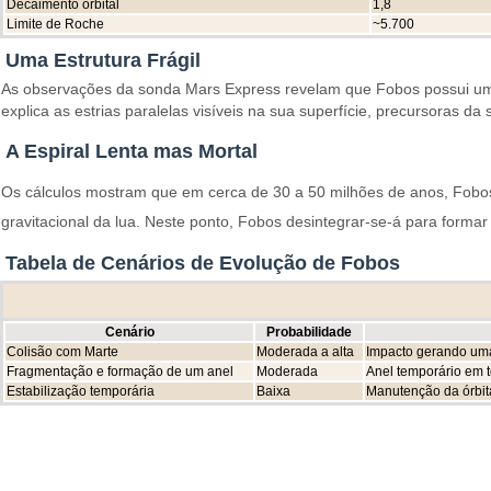
Decaimento orbital
1,8
Limite de Roche
~5.700
Uma Estrutura Frágil
As observações da sonda Mars Express revelam que Fobos possui uma
explica as estrias paralelas visíveis na sua superfície, precursoras da
A Espiral Lenta mas Mortal
Os cálculos mostram que em cerca de 30 a 50 milhões de anos, Fobos
gravitacional da lua. Neste ponto, Fobos desintegrar-se-á para forma
Tabela de Cenários de Evolução de Fobos
Cenário
Probabilidade
Colisão com Marte
Moderada a alta
Impacto gerando uma
Fragmentação e formação de um anel
Moderada
Anel temporário em t
Estabilização temporária
Baixa
Manutenção da órbita