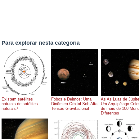
Para explorar nesta categoria
Existem satélites
Fobos e Deimos: Uma
As As Luas de Júpite
naturais de satélites
Dinâmica Orbital Sob Alta
Um Arquipélago Celes
naturais?
Tensão Gravitacional
de mais de 100 Mun
Diferentes