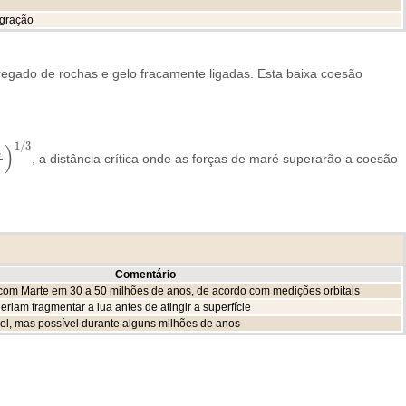
egração
gado de rochas e gelo fracamente ligadas. Esta baixa coesão
1
/
3
)
e
, a distância crítica onde as forças de maré superarão a coesão
)
1
/
3
Comentário
 com Marte em 30 a 50 milhões de anos, de acordo com medições orbitais
riam fragmentar a lua antes de atingir a superfície
l, mas possível durante alguns milhões de anos