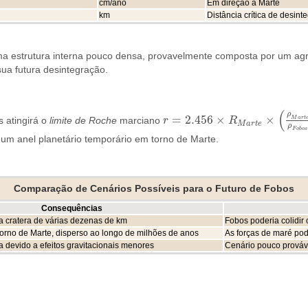
cm/ano
Em direção a Marte
km
Distância crítica de desint
 estrutura interna pouco densa, provavelmente composta por um agre
 sua futura desintegração.
(
ρ
=
2.456
×
×
M
a
r
t
 atingirá o
limite de Roche
marciano
r
R
r
=
2.456
×
R
M
a
r
t
e
×
(
ρ
M
a
r
t
e
ρ
F
o
b
o
s
M
a
r
t
e
ρ
F
o
b
o
s
r um anel planetário temporário em torno de Marte.
Comparação de Cenários Possíveis para o Futuro de Fobos
Consequências
 cratera de várias dezenas de km
Fobos poderia colidir
orno de Marte, disperso ao longo de milhões de anos
As forças de maré pode
 devido a efeitos gravitacionais menores
Cenário pouco prováve