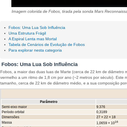
Imagem colorida de Fobos, tirada pela sonda Mars Reconnaissa
Fobos: Uma Lua Sob Influência
Uma Estrutura Frágil
A Espiral Lenta mas Mortal
Tabela de Cenários de Evolução de Fobos
Para explorar nesta categoria
Fobos: Uma Lua Sob Influência
Fobos, a maior das duas luas de Marte (cerca de 22 km de diâmetro m
vermelho a um ritmo de 1,8 cm por ano (~2 metros por século). Este
tamanho, cerca de 22 km de diâmetro médio, e a sua composição poros
Parâmetro
Semi-eixo maior
9.376
Período orbital
0,3189
Dimensões
27 × 22 × 18
16
Massa
1,0659 × 10