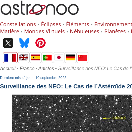
Constellations
Éclipses
Éléments
Environnemen
Matière
Mondes Virtuels
Nébuleuses
Planètes
Accueil
•
France
•
Articles
• Surveillance des NEO: Le Cas de l
Dernière mise à jour : 10 septembre 2025
Surveillance des NEO: Le Cas de l’Astéroïde 2