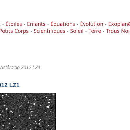
t
Étoiles
Enfants
Équations
Évolution
Exoplan
Petits Corps
Scientifiques
Soleil
Terre
Trous Noi
’Astéroïde 2012 LZ1
012 LZ1