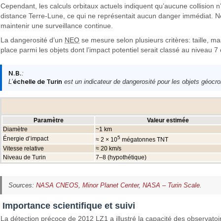
Cependant, les calculs orbitaux actuels indiquent qu’aucune collision n
distance Terre-Lune, ce qui ne représentait aucun danger immédiat. Néan
maintenir une surveillance continue.
La dangerosité d’un
NEO
se mesure selon plusieurs critères: taille, ma
place parmi les objets dont l’impact potentiel serait classé au niveau 7 
N.B.
:
L’
échelle de Turin
est un indicateur de dangerosité pour les objets géocro
Paramètre
Valeur estimée
Diamètre
~1 km
5
Énergie d’impact
≈ 2 × 10
mégatonnes TNT
Vitesse relative
≈ 20 km/s
Niveau de Turin
7–8 (hypothétique)
Sources:
NASA CNEOS
,
Minor Planet Center
,
NASA – Turin Scale
.
Importance scientifique et suivi
La détection précoce de 2012 LZ1 a illustré la capacité des observato