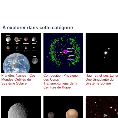
À explorer dans cette catégorie
Planètes Naines : Ces
Composition Physique
Haumea et ses Lune
Mondes Oubliés du
des Corps
Une Singularité du
Système Solaire
Transneptuniens de la
Système Solaire
Ceinture de Kuiper