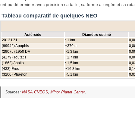
ont pu déterminer avec précision sa taille, sa forme allongée et sa rota
Tableau comparatif de quelques NEO
Astéroïde
Diamètre estimé
2012 LZ1
~1 km
0,0
(99942) Apophis
~370 m
0,0
(29075) 1950 DA
~1,3 km
0,0
(4179) Toutatis
~2,7 km
0,0
(1862) Apollo
~1,5 km
0,0
(433) Éros
~16,8 km
0,1
(3200) Phaéton
~5,1 km
0,0
Sources:
NASA CNEOS
,
Minor Planet Center
.