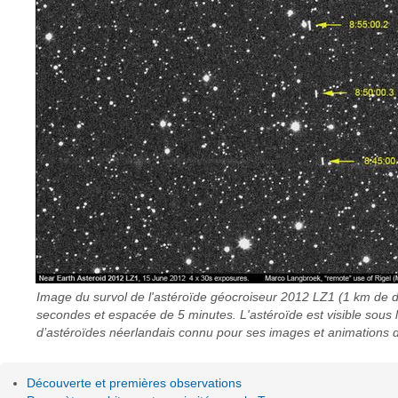
Image du survol de l'astéroïde géocroiseur 2012 LZ1 (1 km de
secondes et espacée de 5 minutes. L'astéroïde est visible sous
d’astéroïdes néerlandais connu pour ses images et animations 
Découverte et premières observations