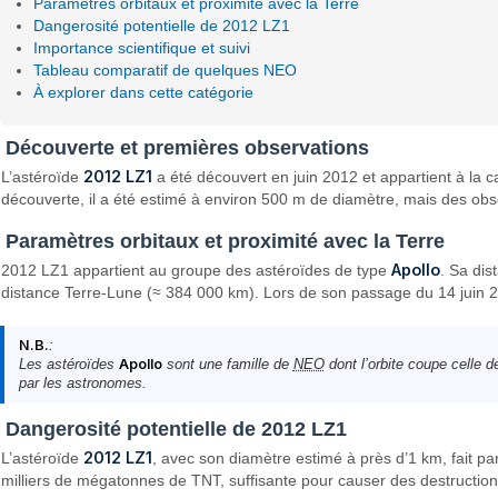
Paramètres orbitaux et proximité avec la Terre
Dangerosité potentielle de 2012 LZ1
Importance scientifique et suivi
Tableau comparatif de quelques NEO
À explorer dans cette catégorie
Découverte et premières observations
2012 LZ1
L’astéroïde
a été découvert en juin 2012 et appartient à la 
découverte, il a été estimé à environ 500 m de diamètre, mais des obs
Paramètres orbitaux et proximité avec la Terre
Apollo
2012 LZ1 appartient au groupe des astéroïdes de type
. Sa dis
distance Terre-Lune (≈ 384 000 km). Lors de son passage du 14 juin 2012
N.B.
:
Les astéroïdes
Apollo
sont une famille de
NEO
dont l’orbite coupe celle d
par les astronomes.
Dangerosité potentielle de 2012 LZ1
2012 LZ1
L’astéroïde
, avec son diamètre estimé à près d’1 km, fait pa
milliers de mégatonnes de TNT, suffisante pour causer des destructions