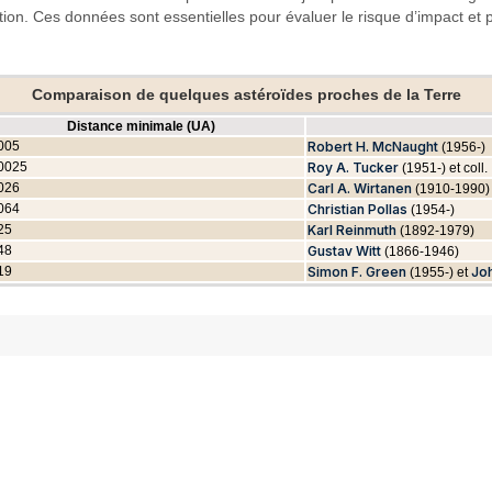
tion. Ces données sont essentielles pour évaluer le risque d’impact et p
Comparaison de quelques astéroïdes proches de la Terre
Distance minimale (UA)
005
Robert H. McNaught
(1956-)
0025
Roy A. Tucker
(1951-) et coll.
026
Carl A. Wirtanen
(1910-1990)
064
Christian Pollas
(1954-)
25
Karl Reinmuth
(1892-1979)
48
Gustav Witt
(1866-1946)
19
Simon F. Green
Joh
(1955-) et