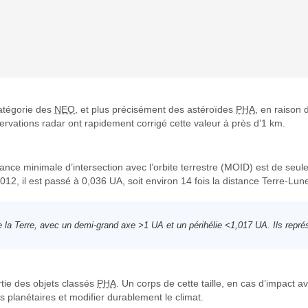
catégorie des
NEO
, et plus précisément des astéroïdes
PHA
, en raison 
ervations radar ont rapidement corrigé cette valeur à près d’1 km.
tance minimale d’intersection avec l’orbite terrestre (MOID) est de seul
, il est passé à 0,036 UA, soit environ 14 fois la distance Terre-Lune, 
e la Terre, avec un demi-grand axe >1 UA et un périhélie <1,017 UA. Ils repré
rtie des objets classés
PHA
. Un corps de cette taille, en cas d’impact a
 planétaires et modifier durablement le climat.