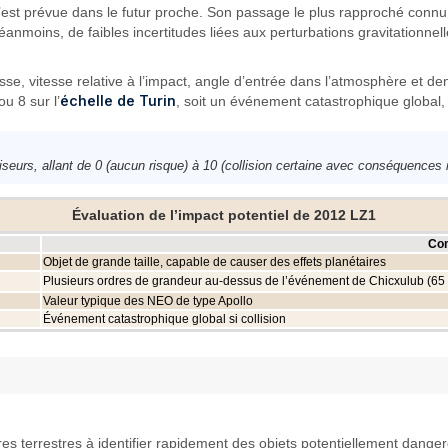
’est prévue dans le futur proche. Son passage le plus rapproché connu, 
moins, de faibles incertitudes liées aux perturbations gravitationnelle
sse, vitesse relative à l’impact, angle d’entrée dans l’atmosphère et de
échelle de Turin
ou 8 sur l’
, soit un événement catastrophique global, b
iseurs, allant de 0 (aucun risque) à 10 (collision certaine avec conséquences
Évaluation de l’impact potentiel de 2012 LZ1
Co
Objet de grande taille, capable de causer des effets planétaires
Plusieurs ordres de grandeur au-dessus de l’événement de Chicxulub (65
Valeur typique des NEO de type Apollo
Événement catastrophique global si collision
ires terrestres à identifier rapidement des objets potentiellement dan