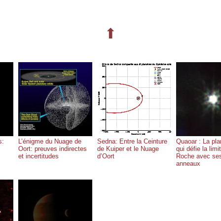
⬆
s:
L’énigme du Nuage de
Sedna: Entre la Ceinture
Quaoar : La pla
Oort: preuves indirectes
de Kuiper et le Nuage
qui défie la limi
et incertitudes
d’Oort
Roche avec se
anneaux