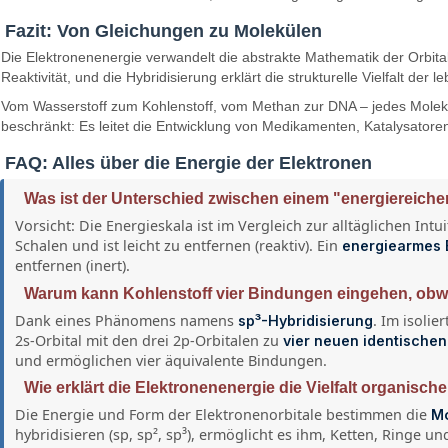
Fazit: Von Gleichungen zu Molekülen
Die Elektronenenergie verwandelt die abstrakte Mathematik der Orbita
Reaktivität, und die Hybridisierung erklärt die strukturelle Vielfalt der 
Vom Wasserstoff zum Kohlenstoff, vom Methan zur DNA – jedes Molekül f
beschränkt: Es leitet die Entwicklung von Medikamenten, Katalysatoren
FAQ: Alles über die Energie der Elektronen
Was ist der Unterschied zwischen einem "energiereich
Vorsicht: Die Energieskala ist im Vergleich zur alltäglichen Int
Schalen und ist leicht zu entfernen (reaktiv). Ein
energiearmes 
entfernen (inert).
Warum kann Kohlenstoff vier Bindungen eingehen, obwo
Dank eines Phänomens namens
. Im isoli
sp³-Hybridisierung
2s-Orbital mit den drei 2p-Orbitalen zu
vier neuen identischen
und ermöglichen vier äquivalente Bindungen.
Wie erklärt die Elektronenenergie die Vielfalt organisch
Die Energie und Form der Elektronenorbitale bestimmen die
Mo
hybridisieren (sp, sp², sp³), ermöglicht es ihm, Ketten, Ringe 