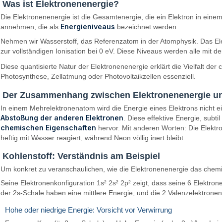
Was ist Elektronenenergie?
Die Elektronenenergie ist die Gesamtenergie, die ein Elektron in ei
Energieniveaus
annehmen, die als
bezeichnet werden.
Nehmen wir Wasserstoff, das Referenzatom in der Atomphysik. Das Ele
zur vollständigen Ionisation bei 0 eV. Diese Niveaus werden alle mit d
Diese quantisierte Natur der Elektronenenergie erklärt die Vielfalt de
Photosynthese, Zellatmung oder Photovoltaikzellen essenziell.
Der Zusammenhang zwischen Elektronenenergie u
In einem Mehrelektronenatom wird die Energie eines Elektrons nicht
Abstoßung der anderen Elektronen
. Diese effektive Energie, subt
chemischen Eigenschaften
hervor. Mit anderen Worten: Die Elektro
heftig mit Wasser reagiert, während Neon völlig inert bleibt.
Kohlenstoff: Verständnis am Beispiel
Um konkret zu veranschaulichen, wie die Elektronenenergie das chemi
Seine Elektronenkonfiguration 1s² 2s² 2p² zeigt, dass seine 6 Elektro
der 2s-Schale haben eine mittlere Energie, und die 2 Valenzelektrone
Hohe oder niedrige Energie: Vorsicht vor Verwirrung