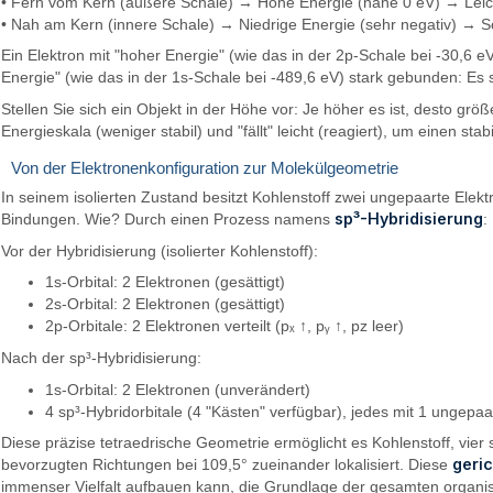
• Fern vom Kern (äußere Schale) → Hohe Energie (nahe 0 eV) → Lei
• Nah am Kern (innere Schale) → Niedrige Energie (sehr negativ) →
Ein Elektron mit "hoher Energie" (wie das in der 2p-Schale bei -30,6 e
Energie" (wie das in der 1s-Schale bei -489,6 eV) stark gebunden: Es s
Stellen Sie sich ein Objekt in der Höhe vor: Je höher es ist, desto größe
Energieskala (weniger stabil) und "fällt" leicht (reagiert), um einen sta
Von der Elektronenkonfiguration zur Molekülgeometrie
In seinem isolierten Zustand besitzt Kohlenstoff zwei ungepaarte Elek
sp³-Hybridisierung
Bindungen. Wie? Durch einen Prozess namens
:
Vor der Hybridisierung (isolierter Kohlenstoff):
1s-Orbital: 2 Elektronen (gesättigt)
2s-Orbital: 2 Elektronen (gesättigt)
2p-Orbitale: 2 Elektronen verteilt (pₓ ↑, pᵧ ↑, pz leer)
Nach der sp³-Hybridisierung:
1s-Orbital: 2 Elektronen (unverändert)
4 sp³-Hybridorbitale (4 "Kästen" verfügbar), jedes mit 1 ungepaa
Diese präzise tetraedrische Geometrie ermöglicht es Kohlenstoff, vier 
geri
bevorzugten Richtungen bei 109,5° zueinander lokalisiert. Diese
immenser Vielfalt aufbauen kann, die Grundlage der gesamten organ