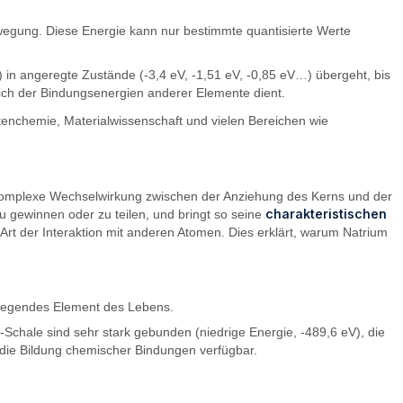
ewegung. Diese Energie kann nur bestimmte quantisierte Werte
in angeregte Zustände (-3,4 eV, -1,51 eV, -0,85 eV…) übergeht, bis
eich der Bindungsenergien anderer Elemente dient.
antenchemie, Materialwissenschaft und vielen Bereichen wie
 komplexe Wechselwirkung zwischen der Anziehung des Kerns und der
charakteristischen
 zu gewinnen oder zu teilen, und bringt so seine
 Art der Interaktion mit anderen Atomen. Dies erklärt, warum Natrium
ndlegendes Element des Lebens.
-Schale sind sehr stark gebunden (niedrige Energie, -489,6 eV), die
 die Bildung chemischer Bindungen verfügbar.