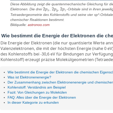
Diese Abbildung zeigt die quantenmechanische Gleichung für die 
2
2
2
Elektronen. Die drei
p
,
p
,
p
-Orbitale sind in ihren jewe
2
p
x
2
p
y
2
p
z
x
y
z
Tetraedergeometrie des Kohlenstoffs und seine vier sp³-Orbitale
chemischer Reaktionen bestimmt.
Bildquelle:
astronoo.com
Wie bestimmt die Energie der Elektronen die c
Die Energie der Elektronen (die nur quantisierte Werte a
Valenzelektronen, die mit der höchsten Energie (nahe 0 eV)
des Kohlenstoffs bei -30,6 eV für Bindungen zur Verfügung,
Kohlenstoff) erzeugt präzise Molekülgeometrien (Tetraeder 
Wie bestimmt die Energie der Elektronen die chemischen Eigens
Was ist Elektronenenergie?
Der Zusammenhang zwischen Elektronenenergie und chemischen
Kohlenstoff: Verständnis am Beispiel
Fazit: Von Gleichungen zu Molekülen
FAQ: Alles über die Energie der Elektronen
In dieser Kategorie zu erkunden