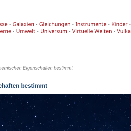
isse
Galaxien
Gleichungen
Instrumente
Kinder
terne
Umwelt
Universum
Virtuelle Welten
Vulk
chemischen Eigenschaften bestimmt
chaften bestimmt