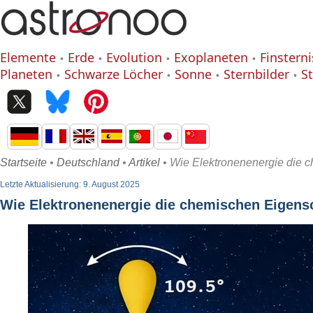
Elemente
Erde
Evolution
Exoplaneten
Finstern
Planeten
Schwarze Löcher
Sonne
Sternbilder
S
Startseite
•
Deutschland
•
Artikel
• Wie Elektronenenergie die 
Letzte Aktualisierung: 9. August 2025
Wie Elektronenenergie die chemischen Eigens