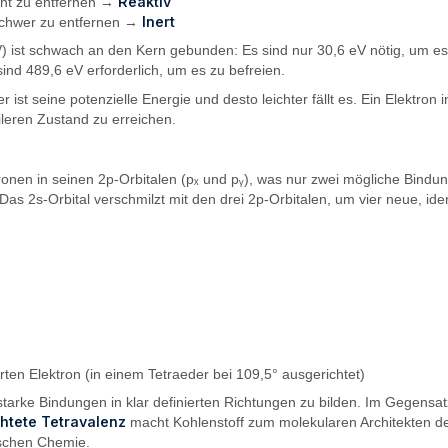
Reaktiv
cht zu entfernen →
Inert
 Schwer zu entfernen →
V) ist schwach an den Kern gebunden: Es sind nur 30,6 eV nötig, um es v
ind 489,6 eV erforderlich, um es zu befreien.
r ist seine potenzielle Energie und desto leichter fällt es. Ein Elektron 
bileren Zustand zu erreichen.
tronen in seinen 2p-Orbitalen (pₓ und pᵧ), was nur zwei mögliche Bindu
 Das 2s-Orbital verschmilzt mit den drei 2p-Orbitalen, um vier neue, ide
rten Elektron (in einem Tetraeder bei 109,5° ausgerichtet)
starke Bindungen in klar definierten Richtungen zu bilden. Im Gegensat
chtete Tetravalenz
macht Kohlenstoff zum molekularen Architekten de
ischen Chemie.