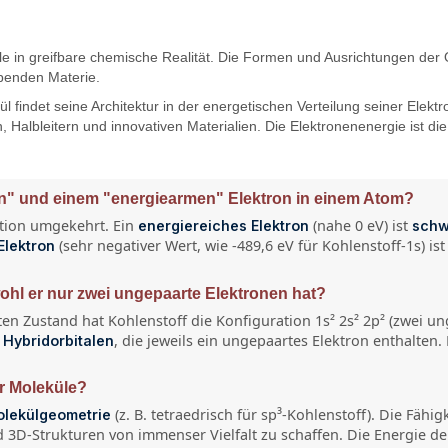
le in greifbare chemische Realität. Die Formen und Ausrichtungen der 
lebenden Materie.
indet seine Architektur in der energetischen Verteilung seiner Elektr
, Halbleitern und innovativen Materialien. Die Elektronenenergie ist 
en" und einem "energiearmen" Elektron in einem Atom?
uition umgekehrt. Ein
(nahe 0 eV) ist
energiereiches Elektron
schw
(sehr negativer Wert, wie -489,6 eV für Kohlenstoff-1s) is
Elektron
hl er nur zwei ungepaarte Elektronen hat?
erten Zustand hat Kohlenstoff die Konfiguration 1s² 2s² 2p² (zwei 
, die jeweils ein ungepaartes Elektron enthalten.
 Hybridorbitalen
er Moleküle?
(z. B. tetraedrisch für sp³-Kohlenstoff). Die Fähi
lekülgeometrie
und 3D-Strukturen von immenser Vielfalt zu schaffen. Die Energie d