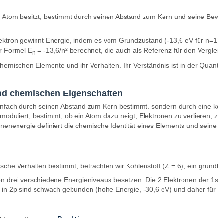
nem Atom besitzt, bestimmt durch seinen Abstand zum Kern und seine B
ktron gewinnt Energie, indem es vom Grundzustand (-13,6 eV für n=1) 
er Formel E
= -13,6/n² berechnet, die auch als Referenz für den Vergl
n
r chemischen Elemente und ihr Verhalten. Ihr Verständnis ist in der Qu
nd chemischen Eigenschaften
 einfach durch seinen Abstand zum Kern bestimmt, sondern durch eine
il moduliert, bestimmt, ob ein Atom dazu neigt, Elektronen zu verlieren,
nenenergie definiert die chemische Identität eines Elements und seine
sche Verhalten bestimmt, betrachten wir Kohlenstoff (Z = 6), ein gru
nen drei verschiedene Energieniveaus besetzen: Die 2 Elektronen der 1s
n in 2p sind schwach gebunden (hohe Energie, -30,6 eV) und daher für