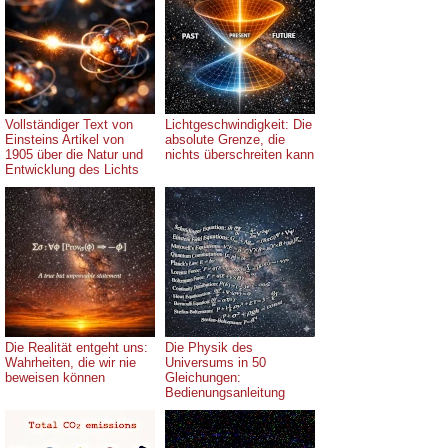
Vollständiger Text von
Lichtgeschwindigkeit: Die
Einsteins Artikel von
absolute Grenze, die
1905 über die Natur und
nichts überschreiten kann
Entwicklung des Lichts
Die Realität entgeht uns:
Die Physik des
Wahrheiten, die wir nie
Universums in 50
beweisen können
Gleichungen:
Bedienungsanleitung