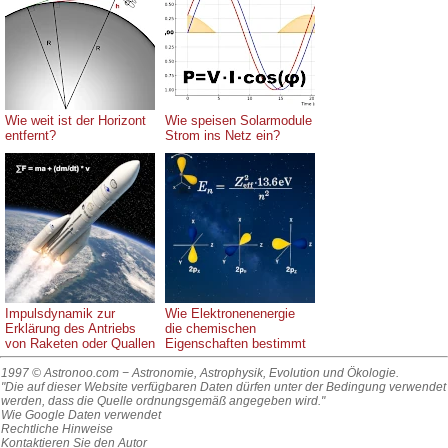
Wie weit ist der Horizont
Wie speisen Solarmodule
entfernt?
Strom ins Netz ein?
Impulsdynamik zur
Wie Elektronenenergie
Erklärung des Antriebs
die chemischen
von Raketen oder Quallen
Eigenschaften bestimmt
1997 © Astronoo.com
− Astronomie, Astrophysik, Evolution und Ökologie.
"Die auf dieser Website verfügbaren Daten dürfen unter der Bedingung verwendet
werden, dass die Quelle ordnungsgemäß angegeben wird."
Wie Google Daten verwendet
Rechtliche Hinweise
Kontaktieren Sie den Autor