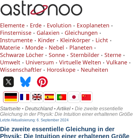
Elemente
Erde
Evolution
Exoplaneten
Finsternisse
Galaxien
Gleichungen
Instrumente
Kinder
Kleinkörper
Licht
Materie
Monde
Nebel
Planeten
Schwarze Löcher
Sonne
Sternbilder
Sterne
Umwelt
Universum
Virtuelle Welten
Vulkane
Wissenschaftler
Horoskope
Neuheiten
Startseite
•
Deutschland
•
Artikel
• Die zweite essentielle
Gleichung in der Physik: Die Intuition einer erhaltenen Größe
Letzte Aktualisierung: 6. September 2024
Die zweite essentielle Gleichung in der
Physik: Die Intuition einer erhaltenen Größe