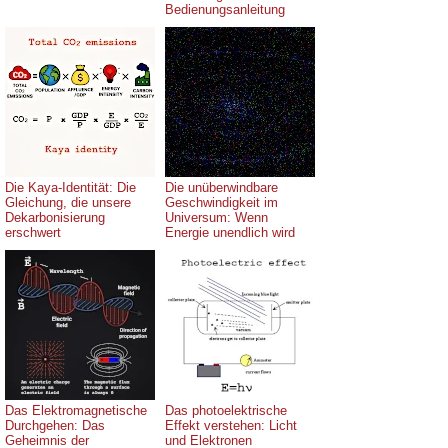
Bedienungsanleitung
Die Kaya-Identität: Die
Die unüberwindbare
Gleichung, die unsere
Geschwindigkeit im
Dekarbonisierung
Universum: Wenn
erschwert
Energie unendlich wird
Das Elektromagnetische
Das photoelektrische
Durchgehen: Das
Effekt verstehen: Licht
Geheimnis der
und Elektronen