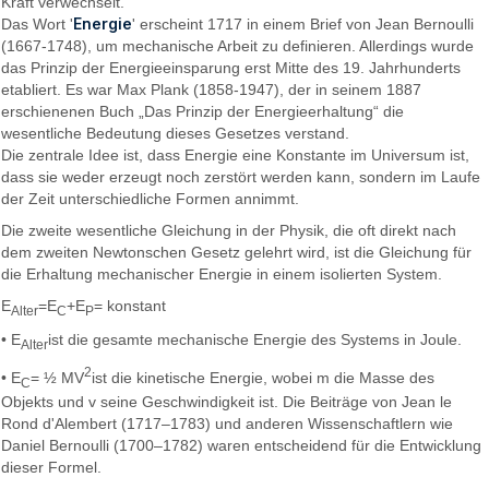
Kraft verwechselt.
Energie
Das Wort '
' erscheint 1717 in einem Brief von Jean Bernoulli
(1667-1748), um mechanische Arbeit zu definieren. Allerdings wurde
das Prinzip der Energieeinsparung erst Mitte des 19. Jahrhunderts
etabliert. Es war Max Plank (1858-1947), der in seinem 1887
erschienenen Buch „Das Prinzip der Energieerhaltung“ die
wesentliche Bedeutung dieses Gesetzes verstand.
Die zentrale Idee ist, dass Energie eine Konstante im Universum ist,
dass sie weder erzeugt noch zerstört werden kann, sondern im Laufe
der Zeit unterschiedliche Formen annimmt.
Die zweite wesentliche Gleichung in der Physik, die oft direkt nach
dem zweiten Newtonschen Gesetz gelehrt wird, ist die Gleichung für
die Erhaltung mechanischer Energie in einem isolierten System.
E
=E
+E
= konstant
Alter
C
P
• E
ist die gesamte mechanische Energie des Systems in Joule.
Alter
2
• E
= ½ MV
ist die kinetische Energie, wobei m die Masse des
C
Objekts und v seine Geschwindigkeit ist. Die Beiträge von Jean le
Rond d'Alembert (1717–1783) und anderen Wissenschaftlern wie
Daniel Bernoulli (1700–1782) waren entscheidend für die Entwicklung
dieser Formel.