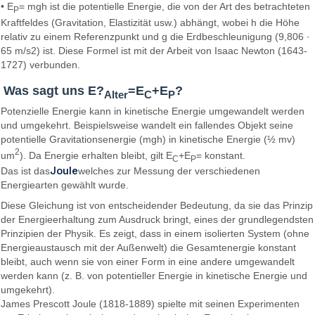
• E
= mgh ist die potentielle Energie, die von der Art des betrachteten
P
Kraftfeldes (Gravitation, Elastizität usw.) abhängt, wobei h die Höhe
relativ zu einem Referenzpunkt und g die Erdbeschleunigung (9,806 ·
65 m/s2) ist. Diese Formel ist mit der Arbeit von Isaac Newton (1643-
1727) verbunden.
Was sagt uns E?
=E
+E
?
Alter
C
P
Potenzielle Energie kann in kinetische Energie umgewandelt werden
und umgekehrt. Beispielsweise wandelt ein fallendes Objekt seine
potentielle Gravitationsenergie (mgh) in kinetische Energie (½ mv)
2
um
). Da Energie erhalten bleibt, gilt E
+E
= konstant.
C
P
Joule
Das ist das
welches zur Messung der verschiedenen
Energiearten gewählt wurde.
Diese Gleichung ist von entscheidender Bedeutung, da sie das Prinzip
der Energieerhaltung zum Ausdruck bringt, eines der grundlegendsten
Prinzipien der Physik. Es zeigt, dass in einem isolierten System (ohne
Energieaustausch mit der Außenwelt) die Gesamtenergie konstant
bleibt, auch wenn sie von einer Form in eine andere umgewandelt
werden kann (z. B. von potentieller Energie in kinetische Energie und
umgekehrt).
James Prescott Joule (1818-1889) spielte mit seinen Experimenten