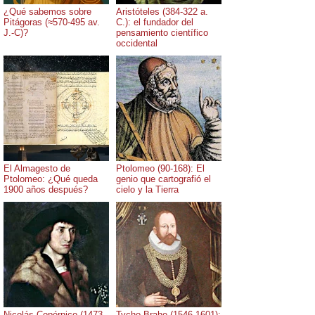
¿Qué sabemos sobre
Aristóteles (384-322 a.
Pitágoras (≈570-495 av.
C.): el fundador del
J.-C)?
pensamiento científico
occidental
El Almagesto de
Ptolomeo (90-168): El
Ptolomeo: ¿Qué queda
genio que cartografió el
1900 años después?
cielo y la Tierra
Nicolás Copérnico (1473-
Tycho Brahe (1546-1601):