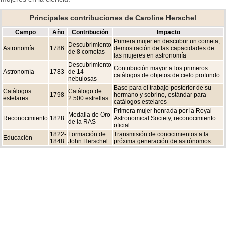
Principales contribuciones de Caroline Herschel
Campo
Año
Contribución
Impacto
Primera mujer en descubrir un cometa,
Descubrimiento
Astronomía
1786
demostración de las capacidades de
de 8 cometas
las mujeres en astronomía
Descubrimiento
Contribución mayor a los primeros
Astronomía
1783
de 14
catálogos de objetos de cielo profundo
nebulosas
Base para el trabajo posterior de su
Catálogos
Catálogo de
1798
hermano y sobrino, estándar para
estelares
2.500 estrellas
catálogos estelares
Primera mujer honrada por la Royal
Medalla de Oro
Reconocimiento
1828
Astronomical Society, reconocimiento
de la RAS
oficial
1822-
Formación de
Transmisión de conocimientos a la
Educación
1848
John Herschel
próxima generación de astrónomos