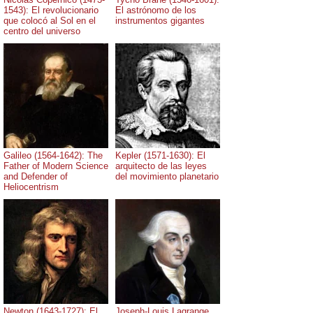
1543): El revolucionario
El astrónomo de los
que colocó al Sol en el
instrumentos gigantes
centro del universo
Galileo (1564-1642): The
Kepler (1571-1630): El
Father of Modern Science
arquitecto de las leyes
and Defender of
del movimiento planetario
Heliocentrism
Newton (1643-1727): El
Joseph-Louis Lagrange