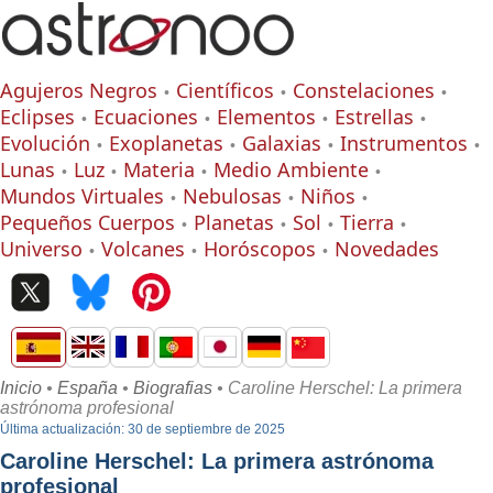
Agujeros Negros
Científicos
Constelaciones
Eclipses
Ecuaciones
Elementos
Estrellas
Evolución
Exoplanetas
Galaxias
Instrumentos
Lunas
Luz
Materia
Medio Ambiente
Mundos Virtuales
Nebulosas
Niños
Pequeños Cuerpos
Planetas
Sol
Tierra
Universo
Volcanes
Horóscopos
Novedades
Inicio
•
España
•
Biografias
• Caroline Herschel: La primera
astrónoma profesional
Última actualización: 30 de septiembre de 2025
Caroline Herschel: La primera astrónoma
profesional