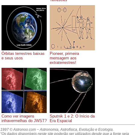
Órbitas terrestres baixas
Pioneer, primeira
e seus usos
mensagem aos
extraterrestres!
Como ver imagens
Sputnik 1 e 2: O Início da
infravermelhas do JWST?
Era Espacial
1997 © Astronoo.com
− Astronomia, Astrofísica, Evolução e Ecologia.
“Os dados disponíveis neste site poderão ser utilizados desde que a fonte seja