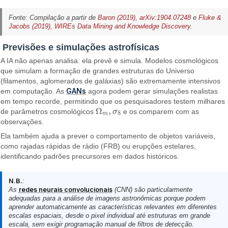
Fonte: Compilação a partir de
Baron (2019), arXiv:1904.07248
e
Fluke &
Jacobs (2019), WIREs Data Mining and Knowledge Discovery
.
Previsões e simulações astrofísicas
A IA não apenas analisa: ela prevê e simula. Modelos cosmológicos
que simulam a formação de grandes estruturas do Universo
(filamentos, aglomerados de galáxias) são extremamente intensivos
GANs
em computação. As
agora podem gerar simulações realistas
em tempo recorde, permitindo que os pesquisadores testem milhares
Ω
,
de parâmetros cosmológicos
σ
e os comparem com as
Ω
m
,
σ
8
8
m
observações.
Ela também ajuda a prever o comportamento de objetos variáveis,
como rajadas rápidas de rádio (FRB) ou erupções estelares,
identificando padrões precursores em dados históricos.
N.B.
:
As
redes neurais convolucionais
(CNN) são particularmente
adequadas para a análise de imagens astronômicas porque podem
aprender automaticamente as características relevantes em diferentes
escalas espaciais, desde o pixel individual até estruturas em grande
escala, sem exigir programação manual de filtros de detecção.