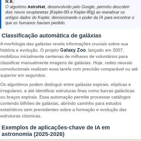
N.B.
:
O algoritmo
AstroNet
, desenvolvido pelo Google, permitiu descobrir
dois novos exoplanetas (Kepler-90i e Kepler-80g) ao reanalisar os
antigos dados do Kepler, demonstrando o poder da IA para encontrar o
que os humanos haviam perdido.
Classificação automática de galáxias
A morfologia das galáxias revela informações cruciais sobre sua
Galaxy Zoo
história e evolução. O projeto
, lançado em 2007,
mobilizou inicialmente centenas de milhares de voluntários para
classificar manualmente imagens de galáxias. Hoje, redes neurais
convolucionais realizam essa tarefa com precisão comparável ou até
superior em segundos.
Os algoritmos podem distinguir entre galáxias espirais, elípticas e
irregulares, e até identificar estruturas finas como barras galácticas
ou braços espirais. Essa automação permite processar catálogos
contendo bilhões de galáxias, abrindo caminho para estudos
estatísticos sem precedentes sobre a formação e evolução das
estruturas cósmicas.
Exemplos de aplicações-chave de IA em
astronomia (2025-2026)