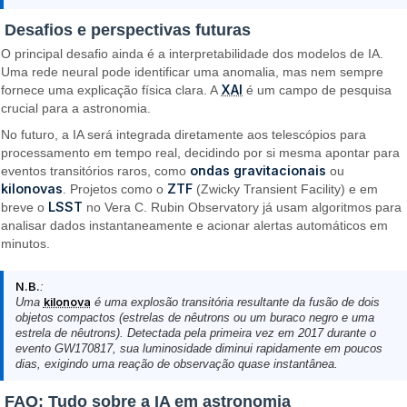
Desafios e perspectivas futuras
O principal desafio ainda é a interpretabilidade dos modelos de IA.
Uma rede neural pode identificar uma anomalia, mas nem sempre
XAI
fornece uma explicação física clara. A
é um campo de pesquisa
crucial para a astronomia.
No futuro, a IA será integrada diretamente aos telescópios para
processamento em tempo real, decidindo por si mesma apontar para
ondas gravitacionais
eventos transitórios raros, como
ou
kilonovas
ZTF
. Projetos como o
(Zwicky Transient Facility) e em
LSST
breve o
no Vera C. Rubin Observatory já usam algoritmos para
analisar dados instantaneamente e acionar alertas automáticos em
minutos.
N.B.
:
Uma
kilonova
é uma explosão transitória resultante da fusão de dois
objetos compactos (estrelas de nêutrons ou um buraco negro e uma
estrela de nêutrons). Detectada pela primeira vez em 2017 durante o
evento GW170817, sua luminosidade diminui rapidamente em poucos
dias, exigindo uma reação de observação quase instantânea.
FAQ: Tudo sobre a IA em astronomia