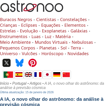
Buracos Negros
Cientistas
Constelações
Crianças
Eclipses
Equações
Elementos
Estrelas
Evolução
Exoplanetas
Galáxias
Instrumentos
Luas
Luz
Matéria
Meio Ambiente
Mundos Virtuais
Nebulosas
Pequenos Corpos
Planetas
Sol
Terra
Universo
Vulcões
Horóscopo
Novidades
Início
•
Portugal
•
Artigos
• A IA, o novo olhar do astrônomo: da
análise à previsão cósmica
Última atualização: 15 de janeiro de 2026
A IA, o novo olhar do astrônomo: da análise à
previsão cósmica