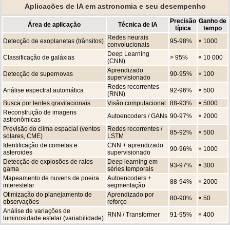
Aplicações de IA em astronomia e seu desempenho
Precisão
Ganho de
Área de aplicação
Técnica de IA
típica
tempo
Redes neurais
Detecção de exoplanetas (trânsitos)
95-98%
× 1000
convolucionais
Deep Learning
Classificação de galáxias
> 95%
× 10 000
(CNN)
Aprendizado
Detecção de supernovas
90-95%
× 100
supervisionado
Redes recorrentes
Análise espectral automática
92-96%
× 500
(RNN)
Busca por lentes gravitacionais
Visão computacional
88-93%
× 5000
Reconstrução de imagens
Autoencoders / GANs
90-97%
× 2000
astronômicas
Previsão do clima espacial (ventos
Redes recorrentes /
85-92%
× 500
solares, CME)
LSTM
Identificação de cometas e
CNN + aprendizado
90-96%
× 1000
asteroides
supervisionado
Detecção de explosões de raios
Deep learning em
93-97%
× 300
gama
séries temporais
Mapeamento de nuvens de poeira
Autoencoders +
88-94%
× 2000
interestelar
segmentação
Otimização do planejamento de
Aprendizado por
80-90%
× 50
observações
reforço
Análise de variações de
RNN / Transformer
91-95%
× 400
luminosidade estelar (variabilidade)