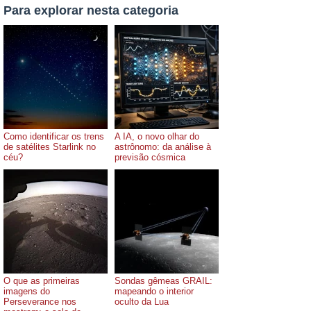
Para explorar nesta categoria
Como identificar os trens
A IA, o novo olhar do
de satélites Starlink no
astrônomo: da análise à
céu?
previsão cósmica
O que as primeiras
Sondas gêmeas GRAIL:
imagens do
mapeando o interior
Perseverance nos
oculto da Lua