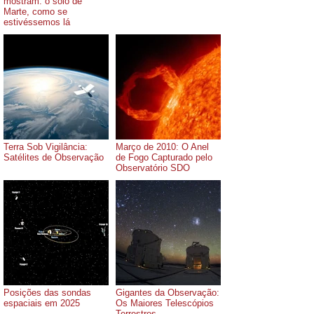
mostram: o solo de
Marte, como se
estivéssemos lá
Terra Sob Vigilância:
Março de 2010: O Anel
Satélites de Observação
de Fogo Capturado pelo
Observatório SDO
Posições das sondas
Gigantes da Observação:
espaciais em 2025
Os Maiores Telescópios
Terrestres