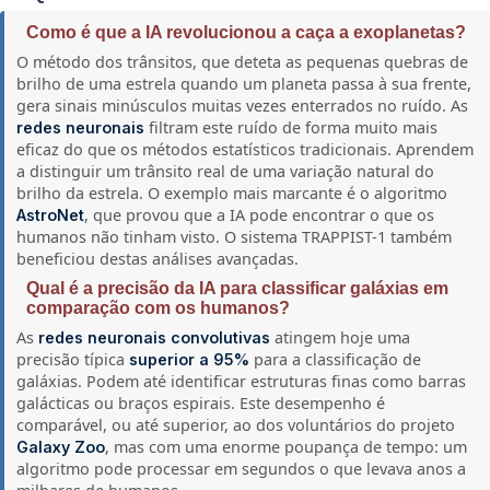
Como é que a IA revolucionou a caça a exoplanetas?
O método dos trânsitos, que deteta as pequenas quebras de
brilho de uma estrela quando um planeta passa à sua frente,
gera sinais minúsculos muitas vezes enterrados no ruído. As
filtram este ruído de forma muito mais
redes neuronais
eficaz do que os métodos estatísticos tradicionais. Aprendem
a distinguir um trânsito real de uma variação natural do
brilho da estrela. O exemplo mais marcante é o algoritmo
, que provou que a IA pode encontrar o que os
AstroNet
humanos não tinham visto. O sistema TRAPPIST-1 também
beneficiou destas análises avançadas.
Qual é a precisão da IA para classificar galáxias em
comparação com os humanos?
As
atingem hoje uma
redes neuronais convolutivas
precisão típica
para a classificação de
superior a 95%
galáxias. Podem até identificar estruturas finas como barras
galácticas ou braços espirais. Este desempenho é
comparável, ou até superior, ao dos voluntários do projeto
, mas com uma enorme poupança de tempo: um
Galaxy Zoo
algoritmo pode processar em segundos o que levava anos a