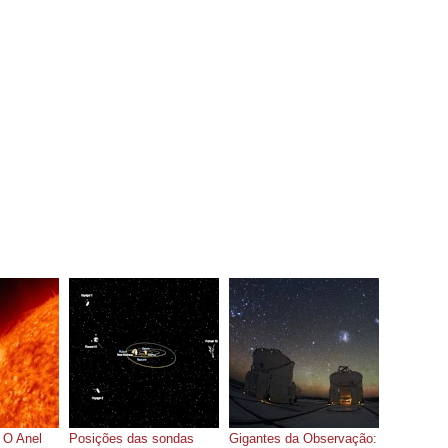
 O Anel
Posições das sondas
Gigantes da Observação: