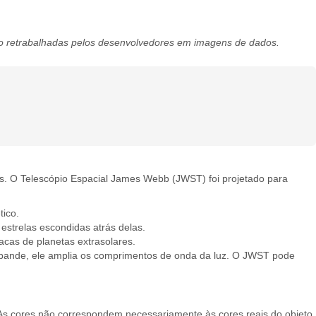
são retrabalhadas pelos desenvolvedores em imagens de dados.
es. O Telescópio Espacial James Webb (JWST) foi projetado para
tico.
estrelas escondidas atrás delas.
cas de planetas extrasolares.
 expande, ele amplia os comprimentos de onda da luz. O JWST pode
 As cores não correspondem necessariamente às cores reais do objeto