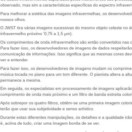
observado, mas sim a características específicas do espectro infraver
Para melhorar a estética das imagens infravermelhas, os desenvolved
nossos olhos.
O JWST tira várias imagens sucessivas do mesmo objeto celeste no do
infravermelho próximo '0,75 a 1,5 µm).
Os comprimentos de onda infravermelhos são então convertidos nas co
Para fazer isso, os desenvolvedores de imagens de dados respeitarã
comunicação de informações. Isso significa que as mesmas cores deve
ver e entender.
Para fazer isso, os desenvolvedores de imagens mudam os compriment
música tocada no piano para um tom diferente. O pianista altera a al
permanece a mesma.
Em seguida, os especialistas em processamento de imagens aplicarão f
comprimento de onda mais próximo e um filtro de banda estreita color
Após sobrepor os quatro filtros, obtêm-se uma primeira imagem color
terão que usar sua subjetividade e senso artístico.
Durante estas diferentes manipulações, os detalhes e a qualidade irã
é, acima de tudo, criar uma imagem bonita de se ver.