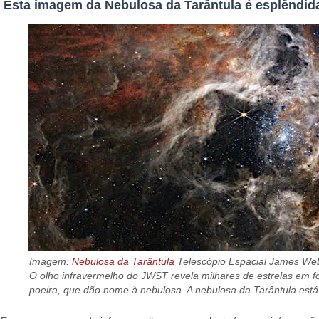
Esta imagem da Nebulosa da Tarântula é esplêndid
Imagem:
Nebulosa da Tarântula
Telescópio Espacial James Web
O olho infravermelho do JWST revela milhares de estrelas em 
poeira, que dão nome à nebulosa. A nebulosa da Tarântula est