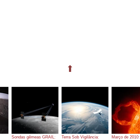
⬆
Sondas gêmeas GRAIL:
Terra Sob Vigilância:
Março de 2010: