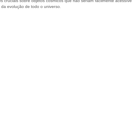
 cruciais sobre objetos cósmicos que não seriam facilmente acessíve
 da evolução de todo o universo.