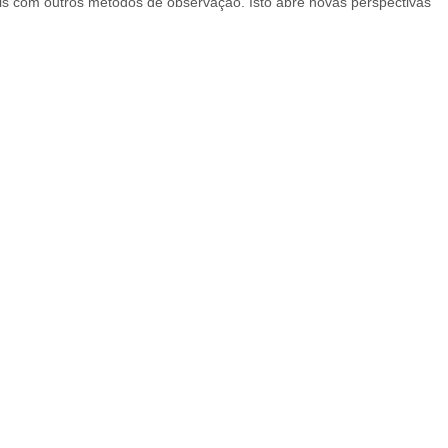
is com outros métodos de observação. Isto abre novas perspectivas