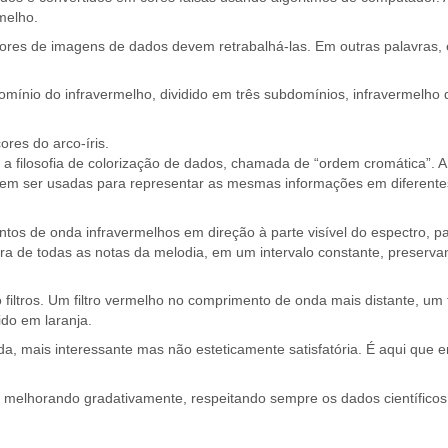
melho.
ores de imagens de dados devem retrabalhá-las. Em outras palavras, e
mínio do infravermelho, dividido em três subdomínios, infravermelho 
res do arco-íris.
o a filosofia de colorização de dados, chamada de “ordem cromática”
m ser usadas para representar as mesmas informações em diferentes v
os de onda infravermelhos em direção à parte visível do espectro, p
tura de todas as notas da melodia, em um intervalo constante, preser
iltros. Um filtro vermelho no comprimento de onda mais distante, um f
ido em laranja.
ida, mais interessante mas não esteticamente satisfatória. É aqui que
o melhorando gradativamente, respeitando sempre os dados científicos