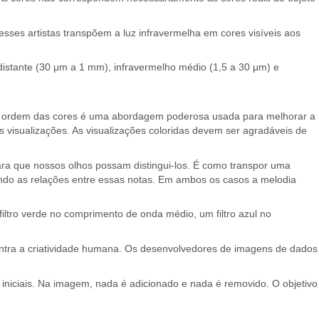
sses artistas transpõem a luz infravermelha em cores visíveis aos
distante (30 μm a 1 mm), infravermelho médio (1,5 a 30 μm) e
. A ordem das cores é uma abordagem poderosa usada para melhorar a
isualizações. As visualizações coloridas devem ser agradáveis ​​de
ara que nossos olhos possam distingui-los. É como transpor uma
vando as relações entre essas notas. Em ambos os casos a melodia
iltro verde no comprimento de onda médio, um filtro azul no
 entra a criatividade humana. Os desenvolvedores de imagens de dados
 iniciais. Na imagem, nada é adicionado e nada é removido. O objetivo