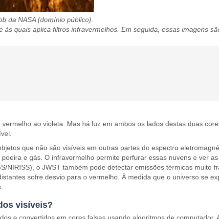
b da NASA (domínio público).
 às quais aplica filtros infravermelhos. Em seguida, essas imagens 
o vermelho ao violeta. Mas há luz em ambos os lados destas duas cor
vel.
jetos que não são visíveis em outras partes do espectro eletromagné
oeira e gás. O infravermelho permite perfurar essas nuvens e ver as 
/NIRISS), o JWST também pode detectar emissões térmicas muito fra
s distantes sofre desvio para o vermelho. À medida que o universo se
.
os visíveis?
os ​​e convertidos em cores falsas usando algoritmos de computador.