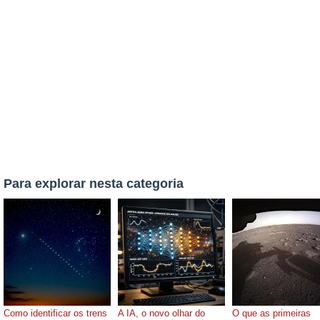
Para explorar nesta categoria
Como identificar os trens
A IA, o novo olhar do
O que as primeiras