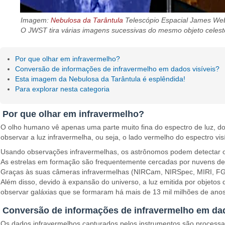
Imagem:
Nebulosa da Tarântula
Telescópio Espacial James Web
O JWST tira várias imagens sucessivas do mesmo objeto celeste
Por que olhar em infravermelho?
Conversão de informações de infravermelho em dados visíveis?
Esta imagem da Nebulosa da Tarântula é esplêndida!
Para explorar nesta categoria
Por que olhar em infravermelho?
O olho humano vê apenas uma parte muito fina do espectro de luz, d
observar a luz infravermelha, ou seja, o lado vermelho do espectro visí
Usando observações infravermelhas, os astrônomos podem detectar ob
As estrelas em formação são frequentemente cercadas por nuvens de p
Graças às suas câmeras infravermelhas (NIRCam, NIRSpec, MIRI, FGS
Além disso, devido à expansão do universo, a luz emitida por objeto
observar galáxias que se formaram há mais de 13 mil milhões de anos
Conversão de informações de infravermelho em dad
Os dados infravermelhos capturados pelos instrumentos são processad