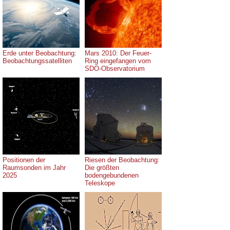
Erde unter Beobachtung:
Mars 2010: Der Feuer-
Beobachtungssatelliten
Ring eingefangen vom
SDO-Observatorium
Positionen der
Riesen der Beobachtung:
Raumsonden im Jahr
Die größten
2025
bodengebundenen
Teleskope