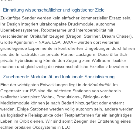
Einhaltung wissenschaftlicher und logistischer Ziele
Zukünftige Sender werden kein einfacher kommerzieller Ersatz sein.
Ihr Design integriert ultrakompakte Druckmodule, autonome
Überlebenssysteme, Roboterarme und Interoperabilität mit
verschiedenen Orbitalfahrzeugen (Dragon, Starliner, Dream Chaser).
Große Agenturen – NASA, ESA, JAXA – werden dort weiterhin
grundlegende Experimente in kontrollierten Umgebungen durchführen
und die Infrastruktur an private Partner auslagern. Diese öffentlich-
private Hybridisierung könnte den Zugang zum Weltraum flexibler
machen und gleichzeitig die wissenschaftliche Exzellenz bewahren.
Zunehmende Modularität und funktionale Spezialisierung
Eine der wichtigsten Entwicklungen liegt in der
Modularität
. Im
Gegensatz zur ISS sind die nächsten Stationen von vornherein
skalierbar konzipiert: Wohn-, Produktions-, Biologie- oder
Medizinmodule können je nach Bedarf hinzugefügt oder entfernt
werden. Einige Stationen werden völlig autonom sein, andere werden
als logistische Relaispunkte oder Testplattformen für ein langfristiges
Leben im Orbit dienen. Wir sind somit Zeugen der Entstehung eines
echten orbitalen Ökosystems in LEO.