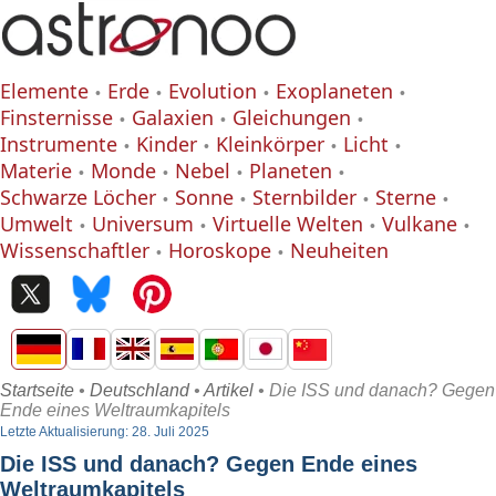
Elemente
Erde
Evolution
Exoplaneten
Finsternisse
Galaxien
Gleichungen
Instrumente
Kinder
Kleinkörper
Licht
Materie
Monde
Nebel
Planeten
Schwarze Löcher
Sonne
Sternbilder
Sterne
Umwelt
Universum
Virtuelle Welten
Vulkane
Wissenschaftler
Horoskope
Neuheiten
Startseite
•
Deutschland
•
Artikel
• Die ISS und danach? Gegen
Ende eines Weltraumkapitels
Letzte Aktualisierung: 28. Juli 2025
Die ISS und danach? Gegen Ende eines
Weltraumkapitels