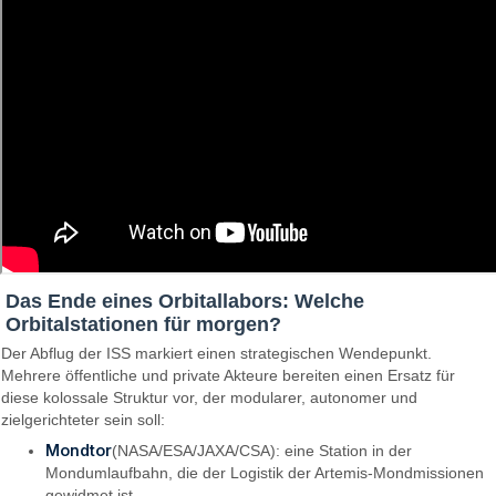
Das Ende eines Orbitallabors: Welche
Orbitalstationen für morgen?
Der Abflug der ISS markiert einen strategischen Wendepunkt.
Mehrere öffentliche und private Akteure bereiten einen Ersatz für
diese kolossale Struktur vor, der modularer, autonomer und
zielgerichteter sein soll:
Mondtor
(NASA/ESA/JAXA/CSA): eine Station in der
Mondumlaufbahn, die der Logistik der Artemis-Mondmissionen
gewidmet ist.