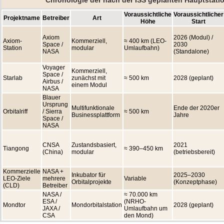
Chronologie der nach der ISS geplanten Hauptstati
Voraussichtliche
Voraussichtlicher
Projektname
Betreiber
Art
Höhe
Start
Axiom
2026 (Modul) /
Axiom-
Kommerziell,
≈ 400 km (LEO-
Space /
2030
Station
modular
Umlaufbahn)
NASA
(Standalone)
Voyager
Kommerziell,
Space /
Starlab
zunächst mit
≈ 500 km
2028 (geplant)
Airbus /
einem Modul
NASA
Blauer
Ursprung
Multifunktionale
Ende der 2020er
Orbitalriff
/ Sierra
≈ 500 km
Businessplattform
Jahre
Space /
NASA
CNSA
Zustandsbasiert,
2021
Tiangong
≈ 390–450 km
(China)
modular
(betriebsbereit)
Kommerzielle
NASA +
Inkubator für
2025–2030
LEO-Ziele
mehrere
Variable
Orbitalprojekte
(Konzeptphase)
(CLD)
Betreiber
NASA /
≈ 70.000 km
ESA /
(NRHO-
Mondtor
Mondorbitalstation
2028 (geplant)
JAXA /
Umlaufbahn um
CSA
den Mond)