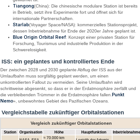
Tiangong
(China): Die chinesische modulare Station ist bereits
in Betrieb, setzt ihre Experimente fort und öffnet sich für
internationale Partnerschaften.
Starlab
(Voyager Space/NASA): kommerzielles Stationsprojekt,
dessen Inbetriebnahme für Ende der 2020er Jahre geplant ist.
Blue Origin Orbital Reef
: Konzept einer privaten Station für
Forschung, Tourismus und industrielle Produktion in der
Schwerelosigkeit.
ISS: ein geplantes und kontrolliertes Ende
Der zwischen 2028 und 2030 geplante Abflug der ISS aus der
Umlaufbahn muss sorgfältig geplant werden, um einen
unkontrollierten Fallout zu vermeiden. Seine Umlaufbahn wird
schrittweise abgesenkt, so dass er in der Erdatmosphäre zerfällt und
Punkt
die verbleibenden Trümmer in die Erdatmosphäre fallen.
Nemo
», unbewohntes Gebiet des Pazifischen Ozeans.
Vergleichstabelle zukünftiger Orbitalstationen
Vergleich zukünftiger Orbitalstationen
Station
Organisation
Höhe
Hauptfunktion
Inbetriebnahm
≈ 70.000 km
NASA, ESA,
Logistik der Artemis-