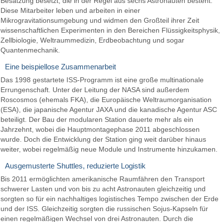
Besatzung besetzt, die in der Regel aus sechs Astronauten besteht.
Diese Mitarbeiter leben und arbeiten in einer
Mikrogravitationsumgebung und widmen den Großteil ihrer Zeit
wissenschaftlichen Experimenten in den Bereichen Flüssigkeitsphysik,
Zellbiologie, Weltraummedizin, Erdbeobachtung und sogar
Quantenmechanik.
Eine beispiellose Zusammenarbeit
Das 1998 gestartete ISS-Programm ist eine große multinationale
Errungenschaft. Unter der Leitung der NASA sind außerdem
Roscosmos (ehemals FKA), die Europäische Weltraumorganisation
(ESA), die japanische Agentur JAXA und die kanadische Agentur ASC
beteiligt. Der Bau der modularen Station dauerte mehr als ein
Jahrzehnt, wobei die Hauptmontagephase 2011 abgeschlossen
wurde. Doch die Entwicklung der Station ging weit darüber hinaus
weiter, wobei regelmäßig neue Module und Instrumente hinzukamen.
Ausgemusterte Shuttles, reduzierte Logistik
Bis 2011 ermöglichten amerikanische Raumfähren den Transport
schwerer Lasten und von bis zu acht Astronauten gleichzeitig und
sorgten so für ein nachhaltiges logistisches Tempo zwischen der Erde
und der ISS. Gleichzeitig sorgten die russischen Sojus-Kapseln für
einen regelmäßigen Wechsel von drei Astronauten. Durch die