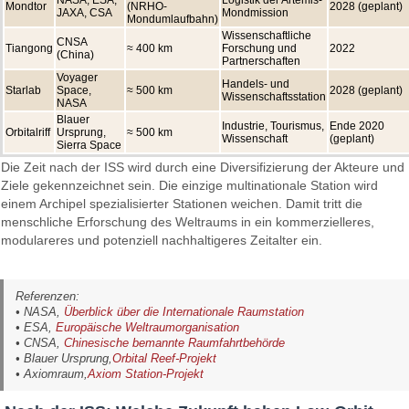
Mondtor
(NRHO-
2028 (geplant)
JAXA, CSA
Mondmission
Mondumlaufbahn)
Wissenschaftliche
CNSA
Tiangong
≈ 400 km
Forschung und
2022
(China)
Partnerschaften
Voyager
Handels- und
Starlab
Space,
≈ 500 km
2028 (geplant)
Wissenschaftsstation
NASA
Blauer
Industrie, Tourismus,
Ende 2020
Orbitalriff
Ursprung,
≈ 500 km
Wissenschaft
(geplant)
Sierra Space
Die Zeit nach der ISS wird durch eine Diversifizierung der Akteure und
Ziele gekennzeichnet sein. Die einzige multinationale Station wird
einem Archipel spezialisierter Stationen weichen. Damit tritt die
menschliche Erforschung des Weltraums in ein kommerzielleres,
modulareres und potenziell nachhaltigeres Zeitalter ein.
Referenzen:
• NASA,
Überblick über die Internationale Raumstation
• ESA,
Europäische Weltraumorganisation
• CNSA,
Chinesische bemannte Raumfahrtbehörde
• Blauer Ursprung,
Orbital Reef-Projekt
• Axiomraum,
Axiom Station-Projekt