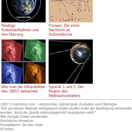
Niedrige
Pioneer: Die erste
Erdumlaufbahnen und
Nachricht an
ihre Nutzung
Außerirdische
Wie man die Infrarotbilder
Sputnik 1 und 2: Der
des JWST betrachtet
Beginn des
Weltraumzeitalters
1997 © Astronoo.com
− Astronomie, Astrophysik, Evolution und Ökologie.
"Die auf dieser Website verfügbaren Daten dürfen unter der Bedingung verwendet
werden, dass die Quelle ordnungsgemäß angegeben wird."
Wie Google Daten verwendet
Rechtliche Hinweise
Kontaktieren Sie den Autor
KI-Index