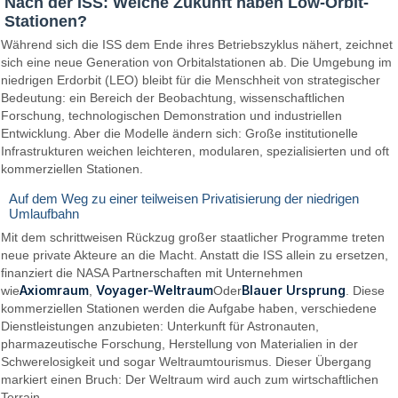
Nach der ISS: Welche Zukunft haben Low-Orbit-
Stationen?
Während sich die ISS dem Ende ihres Betriebszyklus nähert, zeichnet
sich eine neue Generation von Orbitalstationen ab. Die Umgebung im
niedrigen Erdorbit (LEO) bleibt für die Menschheit von strategischer
Bedeutung: ein Bereich der Beobachtung, wissenschaftlichen
Forschung, technologischen Demonstration und industriellen
Entwicklung. Aber die Modelle ändern sich: Große institutionelle
Infrastrukturen weichen leichteren, modularen, spezialisierten und oft
kommerziellen Stationen.
Auf dem Weg zu einer teilweisen Privatisierung der niedrigen
Umlaufbahn
Mit dem schrittweisen Rückzug großer staatlicher Programme treten
neue private Akteure an die Macht. Anstatt die ISS allein zu ersetzen,
finanziert die NASA Partnerschaften mit Unternehmen
Axiomraum
Voyager-Weltraum
Blauer Ursprung
wie
,
Oder
. Diese
kommerziellen Stationen werden die Aufgabe haben, verschiedene
Dienstleistungen anzubieten: Unterkunft für Astronauten,
pharmazeutische Forschung, Herstellung von Materialien in der
Schwerelosigkeit und sogar Weltraumtourismus. Dieser Übergang
markiert einen Bruch: Der Weltraum wird auch zum wirtschaftlichen
Terrain.