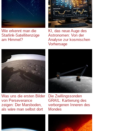
Wie erkennt man die
KI, das neue Auge des
Starlink-Satellitenzüge
Astronomen: Von der
am Himmel?
Analyse zur kosmischen
Vorhersage
Was uns die ersten Bilder
Die Zwillingssonden
von Perseverance
GRAIL: Kartierung des
zeigen: Der Marsboden,
verborgenen Inneren des
als wäre man selbst dort
Mondes