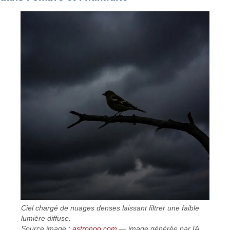
Ciel chargé de nuages denses laissant filtrer une faible
lumière diffuse.
Source image :
astronoo.com
— image générée par IA,