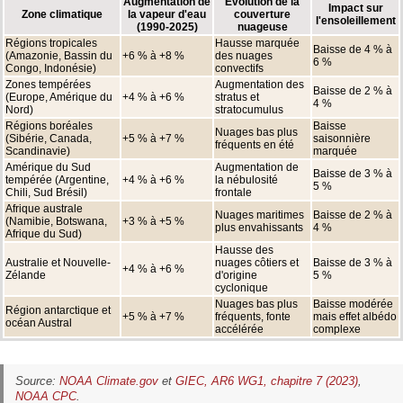
Augmentation de
Évolution de la
Impact sur
Zone climatique
la vapeur d'eau
couverture
l'ensoleillement
(1990‑2025)
nuageuse
Régions tropicales
Hausse marquée
Baisse de 4 % à
(Amazonie, Bassin du
+6 % à +8 %
des nuages
6 %
Congo, Indonésie)
convectifs
Zones tempérées
Augmentation des
Baisse de 2 % à
(Europe, Amérique du
+4 % à +6 %
stratus et
4 %
Nord)
stratocumulus
Régions boréales
Baisse
Nuages bas plus
(Sibérie, Canada,
+5 % à +7 %
saisonnière
fréquents en été
Scandinavie)
marquée
Amérique du Sud
Augmentation de
Baisse de 3 % à
tempérée (Argentine,
+4 % à +6 %
la nébulosité
5 %
Chili, Sud Brésil)
frontale
Afrique australe
Nuages maritimes
Baisse de 2 % à
(Namibie, Botswana,
+3 % à +5 %
plus envahissants
4 %
Afrique du Sud)
Hausse des
Australie et Nouvelle-
nuages côtiers et
Baisse de 3 % à
+4 % à +6 %
Zélande
d'origine
5 %
cyclonique
Nuages bas plus
Baisse modérée
Région antarctique et
+5 % à +7 %
fréquents, fonte
mais effet albédo
océan Austral
accélérée
complexe
Source:
NOAA Climate.gov
et
GIEC, AR6 WG1, chapitre 7 (2023)
,
NOAA CPC
.