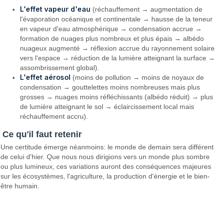
L'effet vapeur d'eau
(réchauffement → augmentation de
l'évaporation océanique et continentale → hausse de la teneur
en vapeur d'eau atmosphérique → condensation accrue →
formation de nuages plus nombreux et plus épais → albédo
nuageux augmenté → réflexion accrue du rayonnement solaire
vers l'espace → réduction de la lumière atteignant la surface →
assombrissement global).
L'effet aérosol
(moins de pollution → moins de noyaux de
condensation → gouttelettes moins nombreuses mais plus
grosses → nuages moins réfléchissants (albédo réduit) → plus
de lumière atteignant le sol → éclaircissement local mais
réchauffement accru).
Ce qu'il faut retenir
Une certitude émerge néanmoins: le monde de demain sera différent
de celui d'hier. Que nous nous dirigions vers un monde plus sombre
ou plus lumineux, ces variations auront des conséquences majeures
sur les écosystèmes, l'agriculture, la production d'énergie et le bien-
être humain.