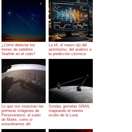
¿Cómo detectar los
La IA, el nuevo ojo del
trenes de satélites
astrónomo: del análisis a
Starlink en el cielo?
la predicción cósmica
Lo que nos muestran las
Sondas gemelas GRAIL:
primeras imágenes de
mapeando el interior
Perseverance: el suelo
oculto de la Luna
de Marte, como si
estuviéramos allí