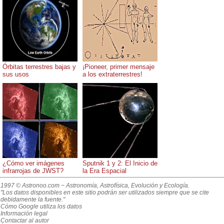
Órbitas terrestres bajas y
¡Pioneer, primer mensaje
sus usos
a los extraterrestres!
¿Cómo ver imágenes
Sputnik 1 y 2: El Inicio de
infrarrojas de JWST?
la Era Espacial
1997 © Astronoo.com
− Astronomía, Astrofísica, Evolución y Ecología.
"Los datos disponibles en este sitio podrán ser utilizados siempre que se cite
debidamente la fuente."
Cómo Google utiliza los datos
Información legal
Contactar al autor