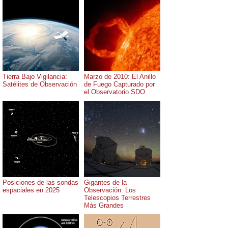
Tierra Bajo Vigilancia:
Marzo de 2010: El Anillo
Satélites de Observación
de Fuego Capturado por
el Observatorio SDO
Posiciones de las sondas
Gigantes de la
espaciales en 2025
Observación: Los
Telescopios Terrestres
Más Grandes