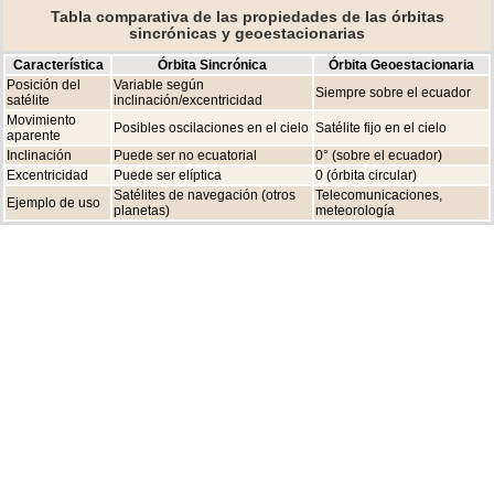
Tabla comparativa de las propiedades de las órbitas
sincrónicas y geoestacionarias
Característica
Órbita Sincrónica
Órbita Geoestacionaria
Posición del
Variable según
Siempre sobre el ecuador
satélite
inclinación/excentricidad
Movimiento
Posibles oscilaciones en el cielo
Satélite fijo en el cielo
aparente
Inclinación
Puede ser no ecuatorial
0° (sobre el ecuador)
Excentricidad
Puede ser elíptica
0 (órbita circular)
Satélites de navegación (otros
Telecomunicaciones,
Ejemplo de uso
planetas)
meteorología