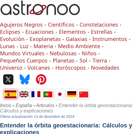
Agujeros Negros
Científicos
Constelaciones
Eclipses
Ecuaciones
Elementos
Estrellas
Evolución
Exoplanetas
Galaxias
Instrumentos
Lunas
Luz
Materia
Medio Ambiente
Mundos Virtuales
Nebulosas
Niños
Pequeños Cuerpos
Planetas
Sol
Tierra
Universo
Volcanes
Horóscopos
Novedades
Inicio
•
España
•
Articulos
• Entender la órbita geoestacionaria:
Cálculos y explicaciones
Última actualización 13 de diciembre de 2024
Entender la órbita geoestacionaria: Cálculos y
explicaciones