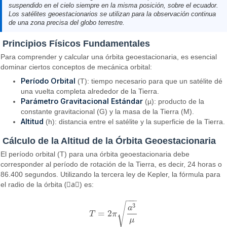
suspendido en el cielo siempre en la misma posición, sobre el ecuador.
Los satélites geoestacionarios se utilizan para la observación continua
de una zona precisa del globo terrestre.
Principios Físicos Fundamentales
Para comprender y calcular una órbita geoestacionaria, es esencial
dominar ciertos conceptos de mecánica orbital:
Período Orbital
(T): tiempo necesario para que un satélite dé
una vuelta completa alrededor de la Tierra.
Parámetro Gravitacional Estándar
(µ): producto de la
constante gravitacional (G) y la masa de la Tierra (M).
Altitud
(h): distancia entre el satélite y la superficie de la Tierra.
Cálculo de la Altitud de la Órbita Geoestacionaria
El período orbital (T) para una órbita geoestacionaria debe
corresponder al período de rotación de la Tierra, es decir, 24 horas o
86.400 segundos. Utilizando la tercera ley de Kepler, la fórmula para
el radio de la órbita (⃒a⃓) es:
−
−
−
√
3
a
=
2
T
π
T
=
2
π
a
3
μ
μ