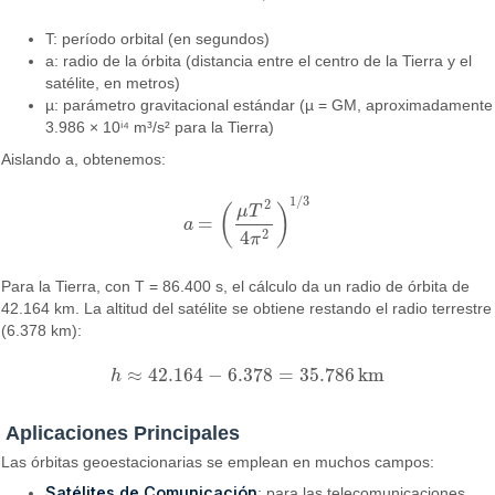
T: período orbital (en segundos)
a: radio de la órbita (distancia entre el centro de la Tierra y el
satélite, en metros)
µ: parámetro gravitacional estándar (µ = GM, aproximadamente
3.986 × 10ⁱ⁴ m³/s² para la Tierra)
Aislando a, obtenemos:
1
/
3
2
μ
T
(
)
=
a
a
=
(
μ
T
2
4
π
2
)
1
/
3
2
4
π
Para la Tierra, con T = 86.400 s, el cálculo da un radio de órbita de
42.164 km. La altitud del satélite se obtiene restando el radio terrestre
(6.378 km):
≈
42.164
−
6.378
=
35.786
km
h
h
≈
42.164
−
6.378
=
35.786
km
Aplicaciones Principales
Las órbitas geoestacionarias se emplean en muchos campos:
Satélites de Comunicación
: para las telecomunicaciones