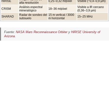
HiRISE
0,25–0,32 m/píxel
Visible (~0,4–0,9 µm)
alta resolución
Análisis espectral
Visible a IR cercano
CRISM
18–36 m/píxel
mineralógico
(0,36–3,9 µm)
Radar de sondeo del
15 m vertical / 3000
SHARAD
15–25 MHz
subsuelo
m horizontal
Fuente:
NASA Mars Reconnaissance Orbiter
y
HiRISE University of
Arizona
.