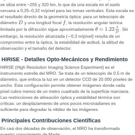
se sitúa entre ~255 y 320 km, lo que da una escala en el suelo
cercana a 0,25–0,32 m/píxel para las tomas verticales. Esta escala es
el resultado directo de la geometría óptica: para un telescopio de
diámetro
D
y una longitud focal
f
, la resolución angular teórica
D
f
λ
≈
1.22
limitada por la difracción sigue aproximadamente
θ
. Sin
θ
≈
1.22
λ
D
D
embargo, la resolución alcanzada (∼0,3 m/píxel) resulta de un
compromiso entre la óptica, la estabilidad de actitud, la altitud de
observación y el tamaño del detector.
HiRISE - Detalles Opto-Mecánicos y Rendimiento
HiRISE (High Resolution Imaging Science Experiment) es el
instrumento estrella del MRO. Se trata de un telescopio de 0,5 m de
diámetro, que enfoca la luz en un detector CCD de 20.000 píxeles de
ancho. Esta configuración permite obtener imágenes donde cada
píxel cubre menos de un metro cuadrado de la superficie marciana.
Las restricciones de alineación óptica y estabilidad térmica son
críticas: un desplazamiento de unos pocos microradianes es
suficiente para degradar la nitidez de las imágenes.
Principales Contribuciones Científicas
En casi dos décadas de observación, el MRO ha transformado
nuestro conocimiento de Marte: