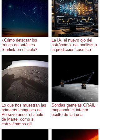
¿Cómo detectar los
La IA, el nuevo ojo del
trenes de satélites
astrónomo: del análisis a
Starlink en el cielo?
la predicción cósmica
Lo que nos muestran las
Sondas gemelas GRAIL:
primeras imágenes de
mapeando el interior
Perseverance: el suelo
oculto de la Luna
de Marte, como si
estuviéramos allí