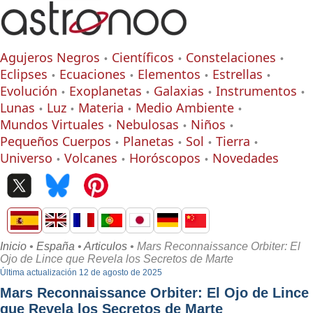
Agujeros Negros
Científicos
Constelaciones
Eclipses
Ecuaciones
Elementos
Estrellas
Evolución
Exoplanetas
Galaxias
Instrumentos
Lunas
Luz
Materia
Medio Ambiente
Mundos Virtuales
Nebulosas
Niños
Pequeños Cuerpos
Planetas
Sol
Tierra
Universo
Volcanes
Horóscopos
Novedades
Inicio
•
España
•
Articulos
• Mars Reconnaissance Orbiter: El
Ojo de Lince que Revela los Secretos de Marte
Última actualización 12 de agosto de 2025
Mars Reconnaissance Orbiter: El Ojo de Lince
que Revela los Secretos de Marte