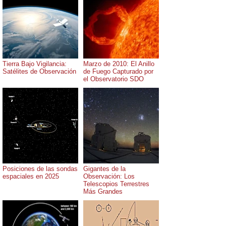
Tierra Bajo Vigilancia:
Marzo de 2010: El Anillo
Satélites de Observación
de Fuego Capturado por
el Observatorio SDO
Posiciones de las sondas
Gigantes de la
espaciales en 2025
Observación: Los
Telescopios Terrestres
Más Grandes