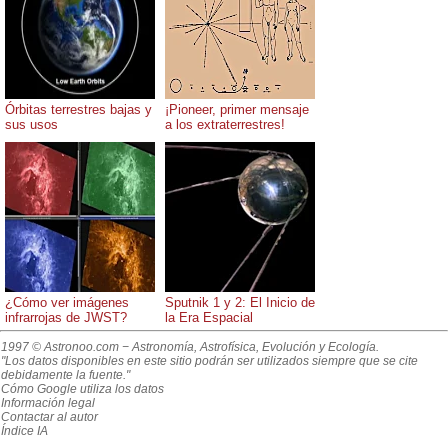
Órbitas terrestres bajas y
¡Pioneer, primer mensaje
sus usos
a los extraterrestres!
¿Cómo ver imágenes
Sputnik 1 y 2: El Inicio de
infrarrojas de JWST?
la Era Espacial
1997 © Astronoo.com
− Astronomía, Astrofísica, Evolución y Ecología.
"Los datos disponibles en este sitio podrán ser utilizados siempre que se cite
debidamente la fuente."
Cómo Google utiliza los datos
Información legal
Contactar al autor
Índice IA