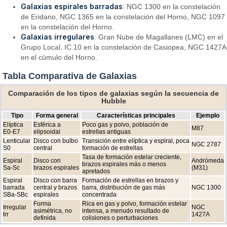
Galaxias espirales barradas
: NGC 1300 en la constelación
de Eridano, NGC 1365 en la constelación del Horno, NGC 1097
en la constelación del Horno.
Galaxias irregulares
: Gran Nube de Magallanes (LMC) en el
Grupo Local, IC 10 en la constelación de Casiopea, NGC 1427A
en el cúmulo del Horno.
Tabla Comparativa de Galaxias
Comparación de los tipos de galaxias según la secuencia de
Hubble
Tipo
Forma general
Características principales
Ejemplo
Elíptica
Esférica a
Poco gas y polvo, población de
M87
E0-E7
elipsoidal
estrellas antiguas
Lenticular
Disco con bulbo
Transición entre elíptica y espiral, poca
NGC 2787
S0
central
formación de estrellas
Tasa de formación estelar creciente,
Espiral
Disco con
Andrómeda
brazos espirales más o menos
Sa-Sc
brazos espirales
(M31)
apretados
Espiral
Disco con barra
Formación de estrellas en brazos y
barrada
central y brazos
barra, distribución de gas más
NGC 1300
SBa-SBc
espirales
concentrada
Forma
Rica en gas y polvo, formación estelar
Irregular
NGC
asimétrica, no
intensa, a menudo resultado de
Irr
1427A
definida
colisiones o perturbaciones