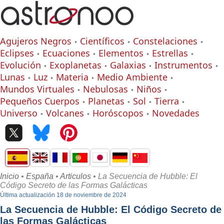
Agujeros Negros
Científicos
Constelaciones
Eclipses
Ecuaciones
Elementos
Estrellas
Evolución
Exoplanetas
Galaxias
Instrumentos
Lunas
Luz
Materia
Medio Ambiente
Mundos Virtuales
Nebulosas
Niños
Pequeños Cuerpos
Planetas
Sol
Tierra
Universo
Volcanes
Horóscopos
Novedades
Inicio
•
España
•
Articulos
• La Secuencia de Hubble: El
Código Secreto de las Formas Galácticas
Última actualización 18 de noviembre de 2024
La Secuencia de Hubble: El Código Secreto de
las Formas Galácticas