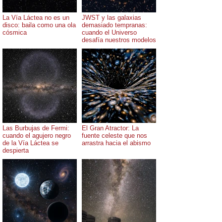
La Vía Láctea no es un
JWST y las galaxias
disco: baila como una ola
demasiado tempranas:
cósmica
cuando el Universo
desafía nuestros modelos
Las Burbujas de Fermi:
El Gran Atractor: La
cuando el agujero negro
fuente celeste que nos
de la Vía Láctea se
arrastra hacia el abismo
despierta