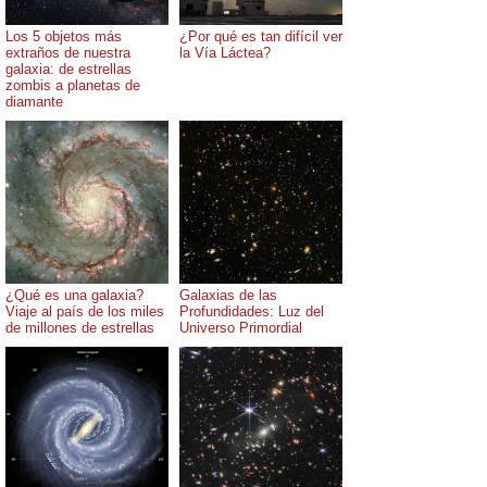
Los 5 objetos más
¿Por qué es tan difícil ver
extraños de nuestra
la Vía Láctea?
galaxia: de estrellas
zombis a planetas de
diamante
¿Qué es una galaxia?
Galaxias de las
Viaje al país de los miles
Profundidades: Luz del
de millones de estrellas
Universo Primordial