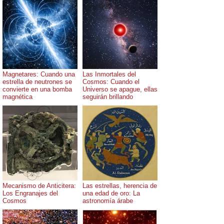
Magnetares: Cuando una
Las Inmortales del
estrella de neutrones se
Cosmos: Cuando el
convierte en una bomba
Universo se apague, ellas
magnética
seguirán brillando
Mecanismo de Anticitera:
Las estrellas, herencia de
Los Engranajes del
una edad de oro: La
Cosmos
astronomía árabe