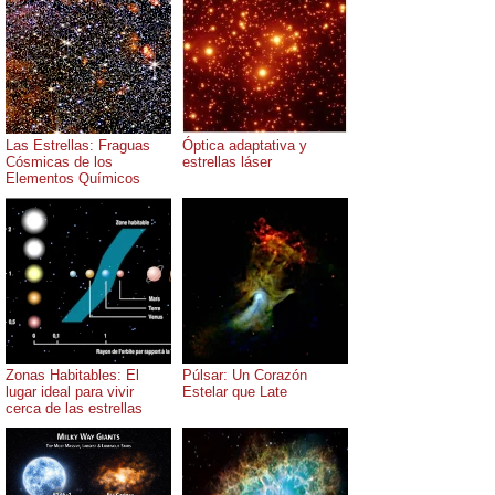
Las Estrellas: Fraguas
Óptica adaptativa y
Cósmicas de los
estrellas láser
Elementos Químicos
Zonas Habitables: El
Púlsar: Un Corazón
lugar ideal para vivir
Estelar que Late
cerca de las estrellas