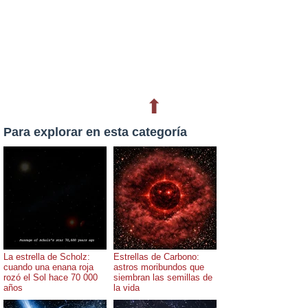
⬆
Para explorar en esta categoría
La estrella de Scholz:
Estrellas de Carbono:
cuando una enana roja
astros moribundos que
rozó el Sol hace 70 000
siembran las semillas de
años
la vida