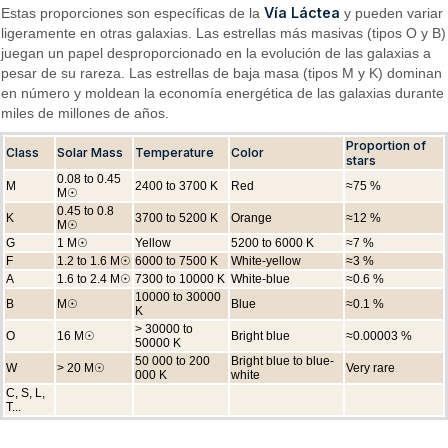
Vía Láctea
Estas proporciones son específicas de la
y pueden variar
ligeramente en otras galaxias. Las estrellas más masivas (tipos O y B)
juegan un papel desproporcionado en la evolución de las galaxias a
pesar de su rareza. Las estrellas de baja masa (tipos M y K) dominan
en número y moldean la economía energética de las galaxias durante
miles de millones de años.
Proportion of
Class
Solar Mass
Temperature
Color
stars
0.08 to 0.45
M
2400 to 3700 K
Red
≈75 %
M☉
0.45 to 0.8
K
3700 to 5200 K
Orange
≈12 %
M☉
G
1 M☉
Yellow
5200 to 6000 K
≈7 %
F
1.2 to 1.6 M☉
6000 to 7500 K
White-yellow
≈3 %
A
1.6 to 2.4 M☉
7300 to 10000 K
White-blue
≈0.6 %
10000 to 30000
B
M☉
Blue
≈0.1 %
K
> 30000 to
O
16 M☉
Bright blue
≈0.00003 %
50000 K
50 000 to 200
Bright blue to blue-
W
> 20 M☉
Very rare
000 K
white
C, S, L,
T...