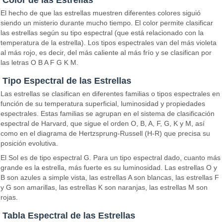
Color de las Estrellas
El hecho de que las estrellas muestren diferentes colores siguió
siendo un misterio durante mucho tiempo. El color permite clasificar
las estrellas según su tipo espectral (que está relacionado con la
temperatura de la estrella). Los tipos espectrales van del más violeta
al más rojo, es decir, del más caliente al más frío y se clasifican por
las letras O B A F G K M.
Tipo Espectral de las Estrellas
Las estrellas se clasifican en diferentes familias o tipos espectrales en
función de su temperatura superficial, luminosidad y propiedades
espectrales. Estas familias se agrupan en el sistema de clasificación
espectral de Harvard, que sigue el orden O, B, A, F, G, K y M, así
como en el diagrama de Hertzsprung-Russell (H-R) que precisa su
posición evolutiva.
El Sol es de tipo espectral G. Para un tipo espectral dado, cuanto más
grande es la estrella, más fuerte es su luminosidad. Las estrellas O y
B son azules a simple vista, las estrellas A son blancas, las estrellas F
y G son amarillas, las estrellas K son naranjas, las estrellas M son
rojas.
Tabla Espectral de las Estrellas